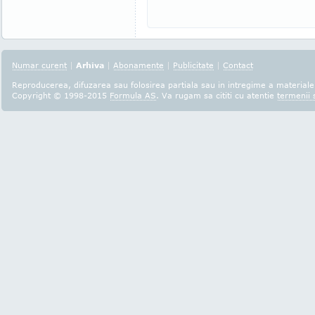
Numar curent
|
Arhiva
|
Abonamente
|
Publicitate
|
Contact
Reproducerea, difuzarea sau folosirea partiala sau in intregime a materialel
Copyright © 1998-2015
Formula AS
. Va rugam sa cititi cu atentie
termenii s