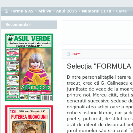
Formula AS
›
Arhiva
›
Anul 2015
›
Numarul 1170
› Carte
Recomandari
Carte
Selecţia "FORMULA
Dintre personalităţile literare
trecut, cred că G. Călinescu es
jumătate de veac de la moart
printre noi. Mereu citit, citat 
generaţii succesive seduse d
originalitatea sclipitoare a op
critic şi istoric literar, dar şi
poet şi publicist, de stilul lui s
atât de diferit de discursul bel
jurul nu­melui său s-a creat în