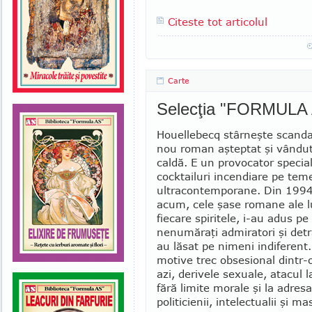
Citeste tot articolul
Carte
Selecţia "FORMULA
Houellebecq stârneşte scandal
nou roman aşteptat şi vândut
caldă. E un pro­vocator special
cocktailuri incendiare pe tem
ultracontemporane. Din 1994
acum, cele şase romane ale lu
fiecare spiritele, i-au adus p
nenumăraţi admiratori şi de­tr
au lăsat pe nimeni indiferent
motive trec obsesional dintr-o
azi, de­rivele sexuale, atacul la
fără li­mite mo­rale şi la adres
politicienii, intelectualii şi m