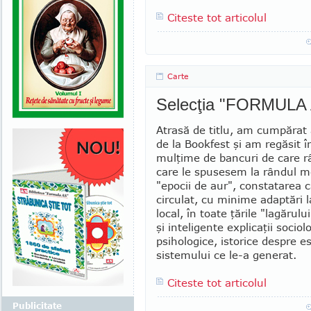
Citeste tot articolul
Carte
Selecţia "FORMULA
Atrasă de titlu, am cumpărat
de la Bookfest şi am regăsit î
mulţime de bancuri de care r
care le spusesem la rândul me
"epocii de aur", constatarea c
circulat, cu minime adaptări l
local, în toate ţările "lagărului
şi inteligente ex­pli­caţii sociol
psihologice, istorice despre es
sistemului ce le-a generat.
Citeste tot articolul
Publicitate