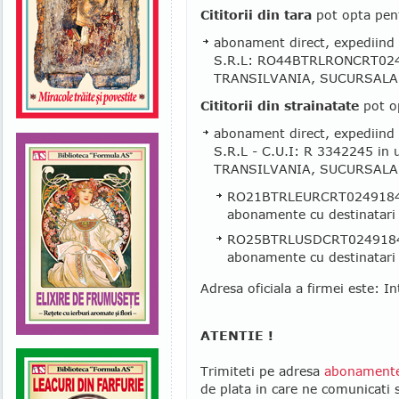
Cititorii din tara
pot opta pen
abonament direct, expediind 
S.R.L: RO44BTRLRONCRT024
TRANSILVANIA, SUCURSAL
Cititorii din strainatate
pot o
abonament direct, expediind 
S.R.L - C.U.I: R 3342245 in 
TRANSILVANIA, SUCURSALA
RO21BTRLEURCRT0249184201
abonamente cu destinatari
RO25BTRLUSDCRT0249184201
abonamente cu destinatari i
Adresa oficiala a firmei este: In
ATENTIE !
Trimiteti pe adresa
abonamente
de plata in care ne comunicati 