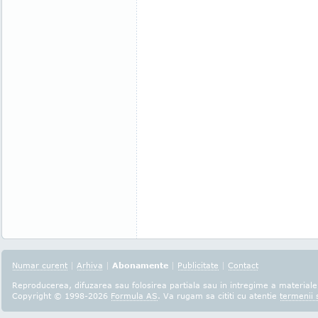
Numar curent
|
Arhiva
|
Abonamente
|
Publicitate
|
Contact
Reproducerea, difuzarea sau folosirea partiala sau in intregime a materialel
Copyright © 1998-2026
Formula AS
. Va rugam sa cititi cu atentie
termenii s