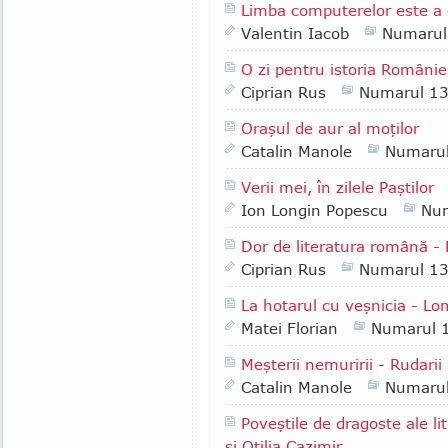
Limba computerelor este a 
Valentin Iacob
Numarul
O zi pentru istoria Românie
Ciprian Rus
Numarul 1
Oraşul de aur al moţilor
Catalin Manole
Numaru
Verii mei, în zilele Paştilor
Ion Longin Popescu
Nu
Dor de literatura română -
Ciprian Rus
Numarul 1
La hotarul cu veşnicia - Lo
Matei Florian
Numarul 
Meşterii nemuririi - Rudarii
Catalin Manole
Numaru
Poveştile de dragoste ale l
şi Otilia Cazimir