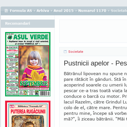
Formula AS
›
Arhiva
›
Anul 2015
›
Numarul 1170
› Societat
Recomandari
Societate
Pustnicii apelor - Pes
Bătrânul lipovean nu spune ni
pare rătăcit în gânduri. Stă în
acoperind soarele cu umerii l
pescar ce-a tras toată viaţa 
conduce o barcă cu motor. Pr
lacul Razelm, către Grindul Lu
colo de el, către mare. Pentru
pentru mine, începe să vorbeas
mă?", îi ziceau bătrâ­nii. "Măi 