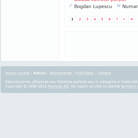
Bogdan Lupescu
Numar
1
2
3
4
5
6
7
›
»
Numar curent
|
Arhiva
|
Abonamente
|
Publicitate
|
Contact
Reproducerea, difuzarea sau folosirea partiala sau in intregime a materialel
Copyright © 1998-2015
Formula AS
. Va rugam sa cititi cu atentie
termenii s