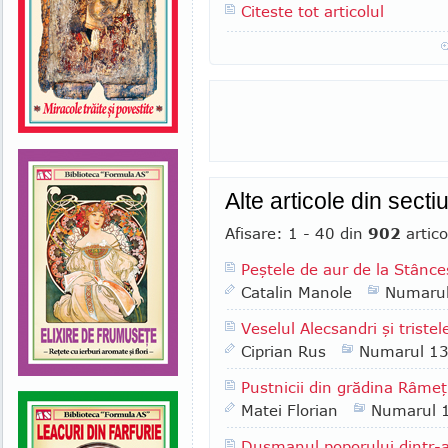
Citeste tot articolul
Alte articole din sect
Afisare: 1 - 40 din
902
artico
Peştele de aur de la Stânce
Catalin Manole
Numaru
Veselul Alecsandri şi tristele
Ciprian Rus
Numarul 1
Pustnicii din grădina Râmeţ
Matei Florian
Numarul 
Duşmanul poporului dintr-