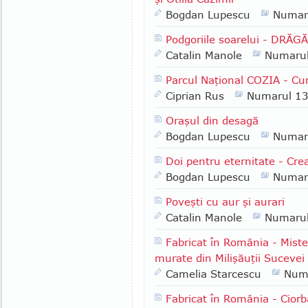
Bogdan Lupescu
Numar
Podgoriile soarelui - DRĂG
Catalin Manole
Numaru
Parcul Naţional COZIA - Cu
Ciprian Rus
Numarul 1
Oraşul din desagă
Bogdan Lupescu
Numar
Doi pentru eternitate - Cr
Bogdan Lupescu
Numar
Poveşti cu aur şi aurari
Catalin Manole
Numaru
Fabricat în România - Misteru
murate din Milişăuţii Sucevei
Camelia Starcescu
Num
Fabricat în România - Ciorb