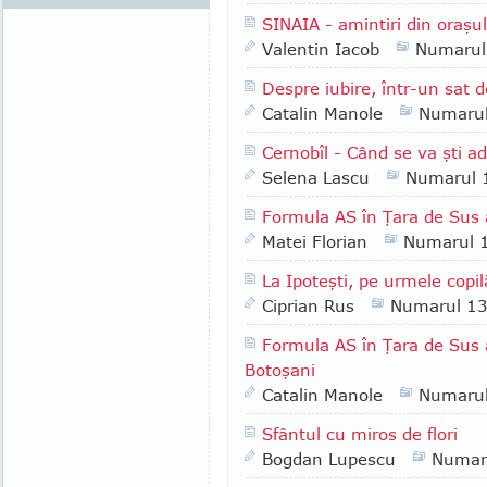
SINAIA - amintiri din oraşul
Valentin Iacob
Numarul
Despre iubire, într-un sat d
Catalin Manole
Numaru
Cernobîl - Când se va şti a
Selena Lascu
Numarul 
Formula AS în Ţara de Sus a
Matei Florian
Numarul 
La Ipoteşti, pe urmele copi
Ciprian Rus
Numarul 1
Formula AS în Ţara de Sus a
Botoşani
Catalin Manole
Numaru
Sfântul cu miros de flori
Bogdan Lupescu
Numar