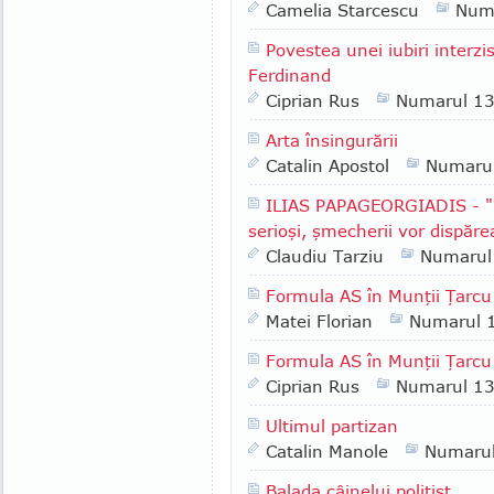
Camelia Starcescu
Num
Povestea unei iubiri interzi
Ferdinand
Ciprian Rus
Numarul 1
Arta însingurării
Catalin Apostol
Numaru
ILIAS PAPAGEORGIADIS - "Î
serioşi, şmecherii vor dispăre
Claudiu Tarziu
Numarul
Formula AS în Munţii Ţarcu
Matei Florian
Numarul 
Formula AS în Munţii Ţarcu 
Ciprian Rus
Numarul 1
Ultimul partizan
Catalin Manole
Numaru
Balada câinelui poliţist