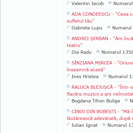
Valentin Iacob
Numarul
ADA CONDEESCU - "Ceea ce e
sufletul tău"
Gabriela Lupu
Numarul
ANDREI ŞERBAN - "Am încă u
teatru"
Dia Radu
Numarul 135
SÎNZIANA MIRCEA - "Oriun
înseamnă acasă"
Ines Hristea
Numarul 1
RALUCA BLEJUŞCĂ - "Într-o 
flacăra muzicii a ars neînceta
Bogdana Tihon Buliga
N
CINOI DIN BOBEŞTI - "Mă î
lăutărească adevărată, după 
Iulian Ignat
Numarul 1