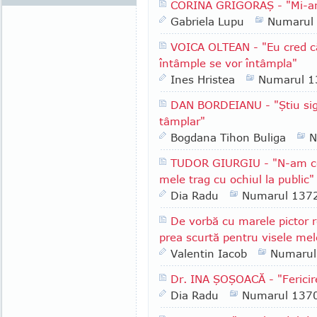
CORINA GRIGORAŞ - "Mi-ar p
Gabriela Lupu
Numarul
VOICA OLTEAN - "Eu cred că 
întâmple se vor întâmpla"
Ines Hristea
Numarul 1
DAN BORDEIANU - "Ştiu sig
tâmplar"
Bogdana Tihon Buliga
N
TUDOR GIURGIU - "N-am ce f
mele trag cu ochiul la public"
Dia Radu
Numarul 137
De vorbă cu marele pictor
prea scurtă pentru visele mel
Valentin Iacob
Numarul
Dr. INA ŞOŞOACĂ - "Fericir
Dia Radu
Numarul 137