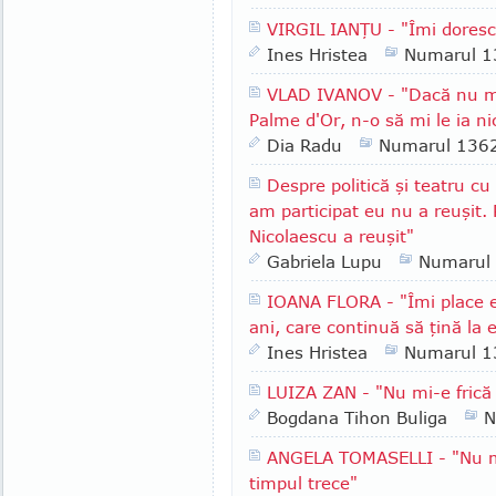
VIRGIL IANŢU - "Îmi doresc
Ines Hristea
Numarul 1
VLAD IVANOV - "Dacă nu m
Palme d'Or, n-o să mi le ia n
Dia Radu
Numarul 136
Despre politică şi teatru c
am participat eu nu a reuşit. 
Nicolaescu a reuşit"
Gabriela Lupu
Numarul
IOANA FLORA - "Îmi place 
ani, care continuă să ţină la 
Ines Hristea
Numarul 1
LUIZA ZAN - "Nu mi-e frică
Bogdana Tihon Buliga
N
ANGELA TOMASELLI - "Nu mă
timpul trece"