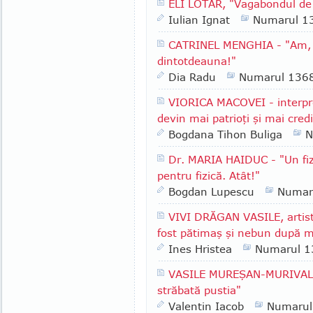
ELI LOTAR, "Vagabondul de 
Iulian Ignat
Numarul 1
CATRINEL MENGHIA - "Am, în
dintotdeauna!"
Dia Radu
Numarul 136
VIORICA MACOVEI - interpr
devin mai patrioţi şi mai cred
Bogdana Tihon Buliga
N
Dr. MARIA HAIDUC - "Un fiz
pentru fizică. Atât!"
Bogdan Lupescu
Numar
VIVI DRĂGAN VASILE, artist
fost pătimaş şi nebun după m
Ines Hristea
Numarul 1
VASILE MUREŞAN-MURIVALE -
străbată pustia"
Valentin Iacob
Numarul