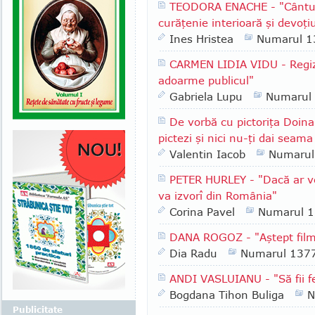
TEODORA ENACHE - "Cântul a
curăţenie interioară şi devoţi
Ines Hristea
Numarul 1
CARMEN LIDIA VIDU - Regizo
adoarme publicul"
Gabriela Lupu
Numarul
De vorbă cu pictoriţa Doina
pictezi şi nici nu-ţi dai seam
Valentin Iacob
Numarul
PETER HURLEY - "Dacă ar ve
va izvorî din România"
Corina Pavel
Numarul 
DANA ROGOZ - "Aştept filmu
Dia Radu
Numarul 137
ANDI VASLUIANU - "Să fii fe
Bogdana Tihon Buliga
N
Publicitate