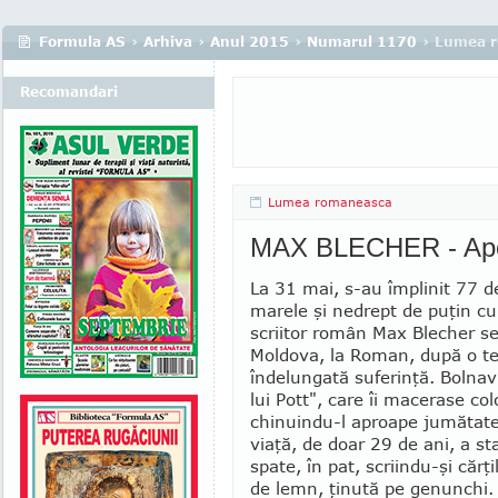
Formula AS
›
Arhiva
›
Anul 2015
›
Numarul 1170
› Lumea 
Recomandari
Lumea romaneasca
MAX BLECHER - Apot
La 31 mai, s-au împlinit 77 d
marele şi nedrept de puţin c
scri­i­tor român Max Blecher s
Mol­do­va, la Roman, după o ter
îndelungată su­fe­rinţă. Bolna
lui Pott", care îi macerase co­l
chinuindu-l aproape jumătate
viaţă, de doar 29 de ani, a sta
spate, în pat, scriindu-şi cărţi
de lemn, ţinută pe ge­nunchi.