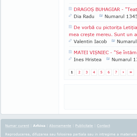
DRAGOŞ BUHAGIAR - "Teatru
Dia Radu
Numarul 134
De vorbă cu pictoriţa Letiţi
mea creşte mereu. Sunt un al
Valentin Iacob
Numarul
MATEI VIŞNIEC - "Se întâmp
Ines Hristea
Numarul 1
1
2
3
4
5
6
7
›
»
Numar curent
|
Arhiva
|
Abonamente
|
Publicitate
|
Contact
Reproducerea, difuzarea sau folosirea partiala sau in intregime a materialel