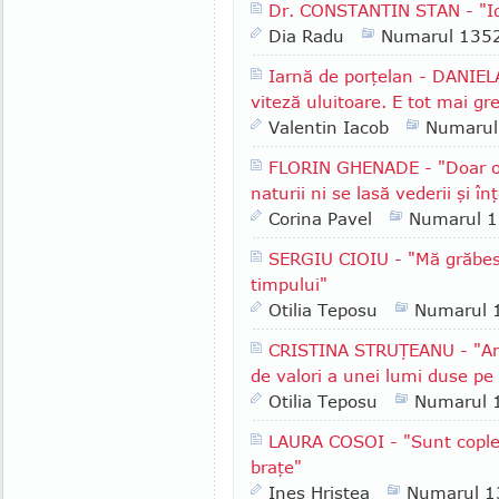
Dr. CONSTANTIN STAN - "Id
Dia Radu
Numarul 135
Iarnă de porţelan - DANIEL
viteză uluitoare. E tot mai gr
Valentin Iacob
Numarul
FLORIN GHENADE - "Doar o 
naturii ni se lasă vederii şi înţ
Corina Pavel
Numarul 
SERGIU CIOIU - "Mă grăbesc
timpului"
Otilia Teposu
Numarul 
CRISTINA STRUŢEANU - "Am 
de valori a unei lumi duse pe
Otilia Teposu
Numarul 
LAURA COSOI - "Sunt copleşit
braţe"
Ines Hristea
Numarul 1