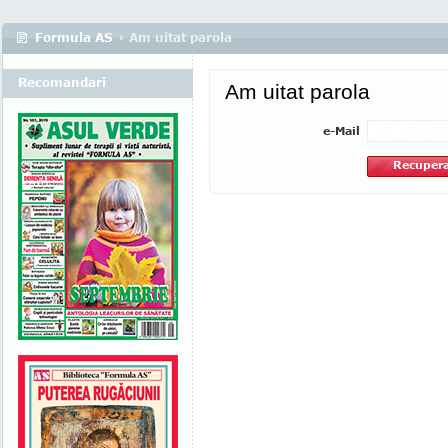
Formula AS
› Am uitat parola
Recomandari
Am uitat parola
e-Mail