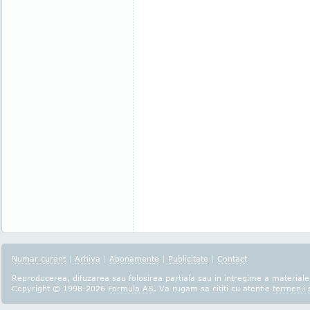
Numar curent
|
Arhiva
|
Abonamente
|
Publicitate
|
Contact
Reproducerea, difuzarea sau folosirea partiala sau in intregime a materialel
Copyright © 1998-2026
Formula AS
. Va rugam sa cititi cu atentie
termenii s