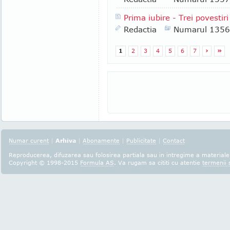
Prima iubire - Trei povestir
Redactia
Numarul 1356
1
2
3
4
5
6
7
›
»
Numar curent
|
Arhiva
|
Abonamente
|
Publicitate
|
Contact
Reproducerea, difuzarea sau folosirea partiala sau in intregime a materialel
Copyright © 1998-2015
Formula AS
. Va rugam sa cititi cu atentie
termenii s