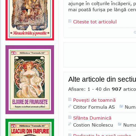
ajunge în colţurile încă­perii,
mai poată furişa pe lângă cer
Citeste tot articolul
Alte articole din sect
Afisare: 1 - 40 din
907
artico
Poveşti de toamnă
Cititor Formula AS
Numa
Sfânta Duminică
Costion Nicolescu
Numa
Dedicaţie la o casă veche