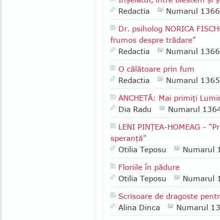
Redactia
Numarul 1366
Dr. psiholog NORICA FISCH
frumos despre trădare"
Redactia
Numarul 1366
O călătoare prin fum
Redactia
Numarul 1365
ANCHETĂ: Mai primiţi Lumin
Dia Radu
Numarul 136
LENI PINŢEA-HOMEAG - "Pri
speranţă"
Otilia Teposu
Numarul 
Floriile în pădure
Otilia Teposu
Numarul 
Scrisoare de dragoste pent
Alina Dinca
Numarul 1