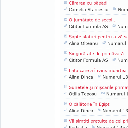
Cărarea cu păpădii
Camelia Starcescu
Num
O jumătate de secol...
Cititor Formula AS
Numa
Şapte sfaturi pentru a vă s
Alina Olteanu
Numarul
Singurătate de primăvară
Cititor Formula AS
Numa
Fata care a învins moartea d
Alina Dinca
Numarul 1
Sunetele şi mişcările primăv
Otilia Teposu
Numarul 
O călătorie în Egipt
Alina Dinca
Numarul 1
Vă simţiţi preţuite de cei pri
Redactia
Numarul 1357