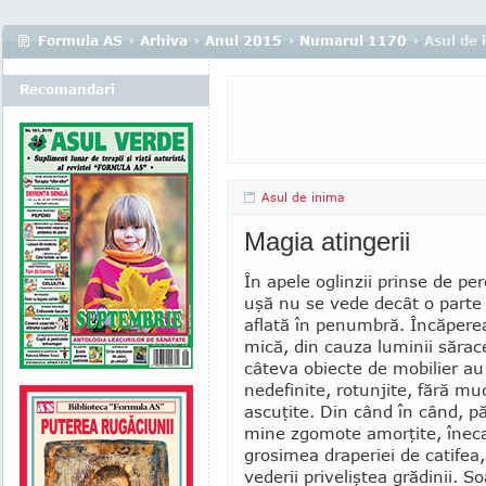
Formula AS
›
Arhiva
›
Anul 2015
›
Numarul 1170
› Asul de 
Recomandari
Asul de inima
Magia atingerii
În apele oglinzii prinse de pe
uşă nu se vede decât o parte
aflată în penumbră. Încăpere
mică, din cauza luminii sărace
câteva obiecte de mobilier au
nedefinite, rotunjite, fără muc
ascuţite. Din când în când, p
mine zgo­mo­te amorţite, înec
grosimea draperiei de cati­fea
vederii priveliştea grădinii. 