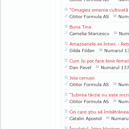
"Omagiez omenia cultivată
Cititor Formula AS
Numa
Buna Tina
Camelia Starcescu
Num
Amazoanele se întorc - Reţ
Gilda Fildan
Numarul 1
Cum îşi pot face bine femeil
Dan Pavel
Numarul 13
Joia cenuşii
Cititor Formula AS
Numa
"Iubirea târzie nu este inc
Cititor Formula AS
Numa
Cei care ştiu să îmbătrâne
Catalin Apostol
Numaru
Înşelatul, între blestem şi 