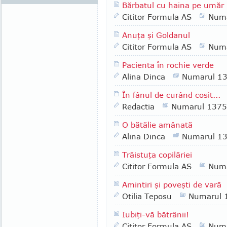
Bărbatul cu haina pe umăr
Cititor Formula AS
Numa
Anuţa şi Goldanul
Cititor Formula AS
Numa
Pacienta în rochie verde
Alina Dinca
Numarul 1
În fânul de curând cosit...
Redactia
Numarul 1375
O bătălie amânată
Alina Dinca
Numarul 1
Trăistuţa copilăriei
Cititor Formula AS
Numa
Amintiri şi poveşti de vară
Otilia Teposu
Numarul 
Iubiţi-vă bătrânii!
Cititor Formula AS
Numa