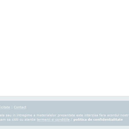
icitate
|
Contact
la sau in intregime a materialelor prezentate este interzisa fara acordul nostr
gam sa cititi cu atentie
termenii si conditiile
/
politica de confidentialitate