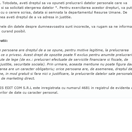
ei. Totodata, aveti dreptul sa va opuneti prelucrarii datelor personale care va
 si sa solicitati stergerea datelor *. Pentru exercitarea acestor drepturi, va put
 cu o cerere scrisa, datata si semnata la departamentul Resurse Umane. De
a aveti dreptul de a va adresa in justitie.
nele din datele despre dumneavoastra sunt incorecte, va rugam sa ne informa
 curand posibil.
atii:
e persoana are dreptul de a se opune, pentru motive legitime, la prelucrarea
 ce o privesc. Acest drept de opozitie poate fi exclus pentru anumite prelucrari
te de lege (de ex.: prelucrari efectuate de serviciile financiare si fiscale, de
, justitie, securitate sociala). Prin urmare, aceasta mentiune nu poate figura da
area are un caracter obligatoriu; orice persoana are, de asemenea, dreptul d
e, in mod gratuit si fara nici o justificare, la prelucrarile datelor sale personal
 de marketing direct.
IS EDIT COM S.R.L este inregistrata cu numarul 4681 in registrul de evidenta 
rilor de date cu caracter personal.