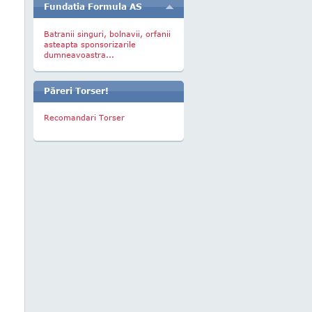
Fundatia Formula AS
Batranii singuri, bolnavii, orfanii
asteapta sponsorizarile
dumneavoastra...
Păreri Torser!
Recomandari Torser