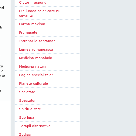
Cititorii raspund
eti
Din lumea celor care nu
cuvanta
Forma maxima
ti
Frumusete
Intrebarile saptamanii
Lumea romaneasca
Medicina monahala
ca
Medicina naturii
e a
Pagina specialistilor
e in
Planete culturale
a
Societate
Spectator
Spiritualitate
Sub lupa
Terapii alternative
Zodiac