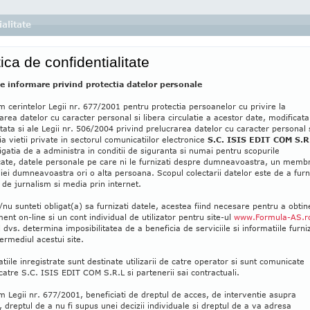
ialitate
tica de confidentialitate
e informare privind protectia datelor personale
 cerintelor Legii nr. 677/2001 pentru protectia persoanelor cu privire la
area datelor cu caracter personal si libera circulatie a acestor date, modificata
ata si ale Legii nr. 506/2004 privind prelucrarea datelor cu caracter personal 
ia vietii private in sectorul comunicatiilor electronice
S.C. ISIS EDIT COM S.R
igatia de a administra in conditii de siguranta si numai pentru scopurile
icate, datele personale pe care ni le furnizati despre dumneavoastra, un memb
liei dumneavoastra ori o alta persoana. Scopul colectarii datelor este de a furn
i de jurnalism si media prin internet.
/nu sunteti obligat(a) sa furnizati datele, acestea fiind necesare pentru a obtin
nt on-line si un cont individual de utilizator pentru site-ul
www.Formula-AS.r
 dvs. determina imposibilitatea de a beneficia de serviciile si informatiile furni
termediul acestui site.
tiile inregistrate sunt destinate utilizarii de catre operator si sunt comunicate
atre S.C. ISIS EDIT COM S.R.L si partenerii sai contractuali.
 Legii nr. 677/2001, beneficiati de dreptul de acces, de interventie asupra
, dreptul de a nu fi supus unei decizii individuale si dreptul de a va adresa