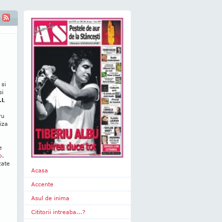
 si
si
.L
ru
iza
e
o
.
zate
Acasa
Accente
Asul de inima
Cititorii intreaba...?