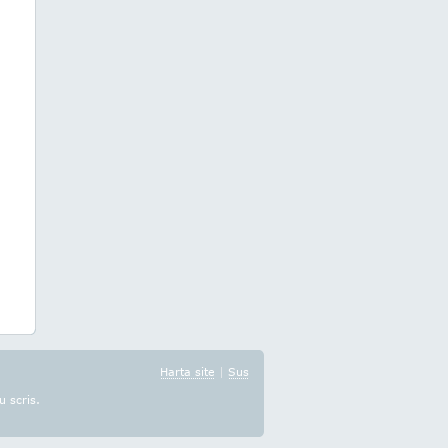
Harta site
|
Sus
u scris.