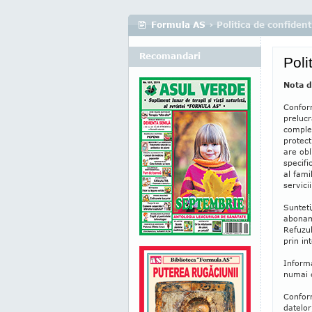
Formula AS
› Politica de confident
Recomandari
Poli
Nota d
Conform
prelucr
complet
protect
are obl
specif
al fami
servici
Sunteti
aboname
Refuzul
prin in
Informa
numai c
Conform
datelor