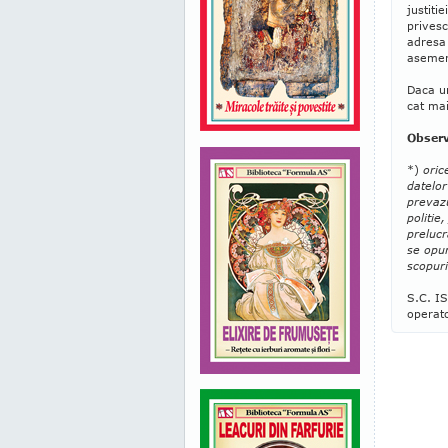
justiti
privesc
adresa
asemene
Daca u
cat mai
Observ
*)
oric
datelor
prevazu
politie
prelucr
se opun
scopuri
S.C. IS
operato