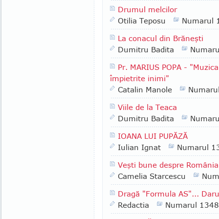
Drumul melcilor
Otilia Teposu
Numarul 
La conacul din Brăneşti
Dumitru Badita
Numaru
Pr. MARIUS POPA - "Muzica 
împietrite inimi"
Catalin Manole
Numaru
Viile de la Teaca
Dumitru Badita
Numaru
IOANA LUI PUPĂZĂ
Iulian Ignat
Numarul 1
Veşti bune despre România
Camelia Starcescu
Num
Dragă "Formula AS"... Daruri
Redactia
Numarul 1348