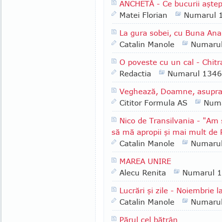
ANCHETĂ - Ce bucurii aştept
Matei Florian
Numarul 
La gura sobei, cu Buna Ana 
Catalin Manole
Numaru
O poveste cu un cal - Chitr
Redactia
Numarul 1346
Veghează, Doamne, asupra pă
Cititor Formula AS
Numa
Nico de Transilvania - "Am 
să mă apropii şi mai mult de
Catalin Manole
Numaru
MAREA UNIRE
Alecu Renita
Numarul 
Lucrări şi zile - Noiembrie l
Catalin Manole
Numaru
Părul cel bătrân