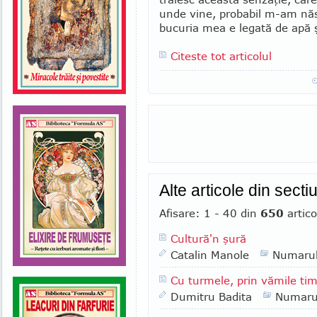
unde vine, probabil m-am năs
bucuria mea e legată de apă 
Citeste tot articolul
Alte articole din sect
Afisare: 1 - 40 din
650
artico
Cultură'n şură
Catalin Manole
Numaru
Cu turmele, prin vămile tim
Dumitru Badita
Numaru