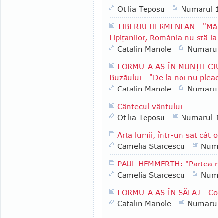
Otilia Teposu
Numarul 
TIBERIU HERMENEAN - "Mă b
Lipiţanilor, România nu stă la
Catalin Manole
Numaru
FORMULA AS ÎN MUNŢII CI
Buzăului - "De la noi nu plea
Catalin Manole
Numaru
Cântecul vântului
Otilia Teposu
Numarul 
Arta lumii, într-un sat cât 
Camelia Starcescu
Num
PAUL HEMMERTH: "Partea me
Camelia Starcescu
Num
FORMULA AS ÎN SĂLAJ - Com
Catalin Manole
Numaru