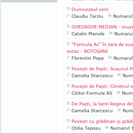
Dumnezeul verii
Claudiu Tarziu
Numarul
GHEORGHE MEDIAN - muzeogr
Catalin Manole
Numaru
"Formula As" în ţara de sus
extaz - BOTOŞANI
Florentin Popa
Numarul
Poveşti de Paşti: Scaunul Po
Camelia Starcescu
Num
Poveşti de Paşti: Cimitirul 
Cititor Formula AS
Numa
De Paşti, la tanti Regina di
Camelia Starcescu
Num
Poveşti cu grădinari şi grădi
Otilia Teposu
Numarul 