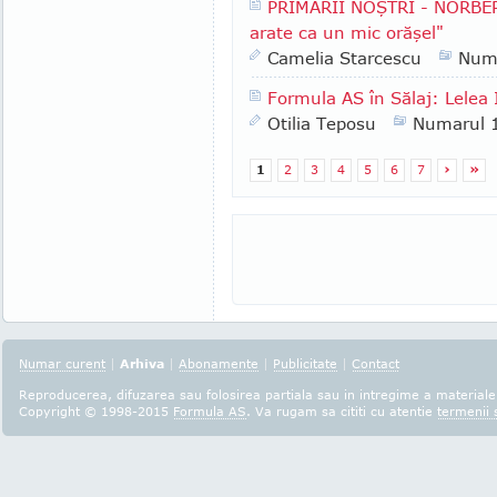
PRIMARII NOŞTRI - NORBERT
arate ca un mic orăşel"
Camelia Starcescu
Num
Formula AS în Sălaj: Lelea I
Otilia Teposu
Numarul 
1
2
3
4
5
6
7
›
»
Numar curent
|
Arhiva
|
Abonamente
|
Publicitate
|
Contact
Reproducerea, difuzarea sau folosirea partiala sau in intregime a materialel
Copyright © 1998-2015
Formula AS
. Va rugam sa cititi cu atentie
termenii s