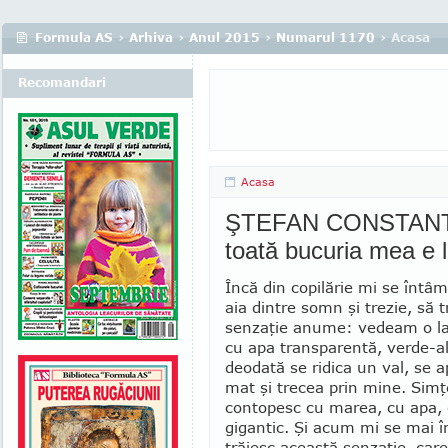
Formula AS
›
Arhiva
›
Anul 2015
›
Numarul 1170
› Acasa
Recomandari
Acasa
ŞTEFAN CONSTANTIN
toată bucuria mea e 
Încă din copilărie mi se întâm
aia dintre somn şi trezie, să t
senzaţie anume: ve­deam o la
cu apa transparentă, verde-al­b
deodată se ridica un val, se a
mat şi trecea prin mine. Si
contopesc cu marea, cu apa, 
gigantic. Şi acum mi se mai 
trăiesc această senzaţie, care