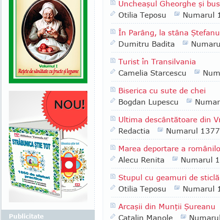
Uncheaşul Gheorghe şi bus
Otilia Teposu
Numarul 
În Parâng, la stâna Ştefanu
Dumitru Badita
Numaru
Turist în Transilvania
Camelia Starcescu
Num
Biserica cu sute de chei
Bogdan Lupescu
Numar
Ultima descântătoare din 
Redactia
Numarul 1377
Marea deportare a românilo
Alecu Renita
Numarul 
Stupul cu geamuri de sticlă
Otilia Teposu
Numarul 
Arcaşii din Munţii Şureanu
Publicitate
Catalin Manole
Numaru