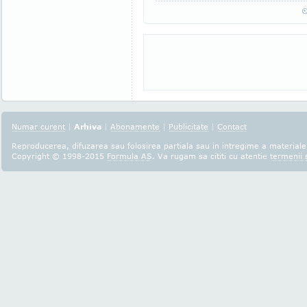
Numar curent
|
Arhiva
|
Abonamente
|
Publicitate
|
Contact
Reproducerea, difuzarea sau folosirea partiala sau in intregime a materialel
Copyright © 1998-2015
Formula AS
. Va rugam sa cititi cu atentie
termenii s