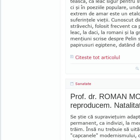
tească, ca leac sigur pentru s
ci şi în poeziile populare, und
extrem de amar este un etal
suferinţele vieţii. Cu­noscut d
străvechi, folosit frecvent ca
leac, la daci, la romani şi la g
menţiuni scrise despre Pelin s
papirusuri egiptene, datând d
Citeste tot articolul
Sanatate
Prof. dr. ROMAN MO
reproducem. Natalita
Se ştie că supravieţuim ada
perma­nent, ca indivizi, la med
trăim. Însă nu trebuie să uit
"capcanele" moder­nismului, 