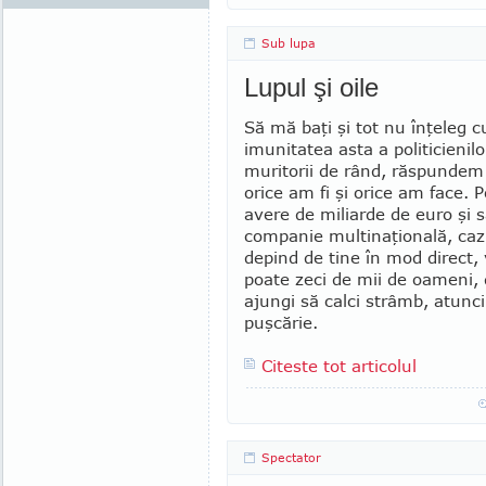
Sub lupa
Lupul şi oile
Să mă baţi şi tot nu înţeleg 
imunitatea asta a politicienilo
muritorii de rând, răspundem î
orice am fi şi orice am face. P
avere de miliarde de euro şi 
companie multinaţională, caz
depind de tine în mod direct, v
poate zeci de mii de oameni,
ajungi să calci strâmb, atunci
puşcărie.
Citeste tot articolul
Spectator