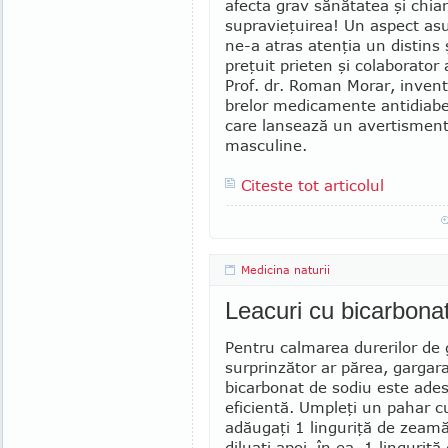
afecta grav sănătatea şi chiar
supravieţuirea! Un aspect as
ne-a atras atenţia un distins 
preţuit prieten şi colaborator a
Prof. dr. Roman Morar, invent
brelor medicamente antidiabe
care lansează un avertisment 
masculine.
Citeste tot articolul
Medicina naturii
Leacuri cu bicarbonat 
Pentru calmarea durerilor de g
surprin­zător ar părea, gargar
bicarbonat de sodiu este ades
efi­cientă. Umpleţi un pahar c
adăugaţi 1 linguriţă de zeamă
diluaţi apoi, în ea, 1 linguriţ