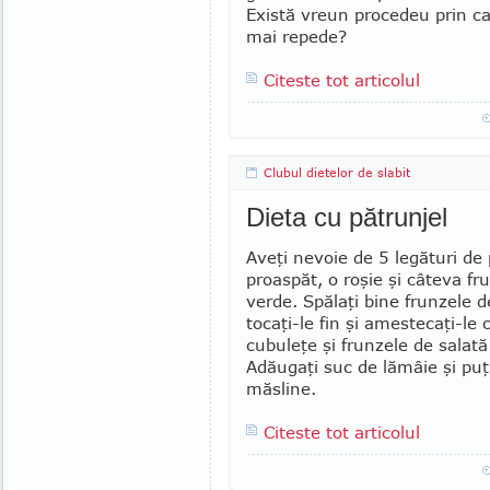
Există vreun pro­ce­deu prin c
mai repede?
Citeste tot articolul
Clubul dietelor de slabit
Dieta cu pătrunjel
Aveţi nevoie de 5 legături de 
proaspăt, o roşie şi câteva fr
verde. Spălaţi bine frunzele d
tocaţi-le fin şi amestecaţi-le 
cu­buleţe şi frunzele de salată
Adăugaţi suc de lămâie şi puţ
măsline.
Citeste tot articolul