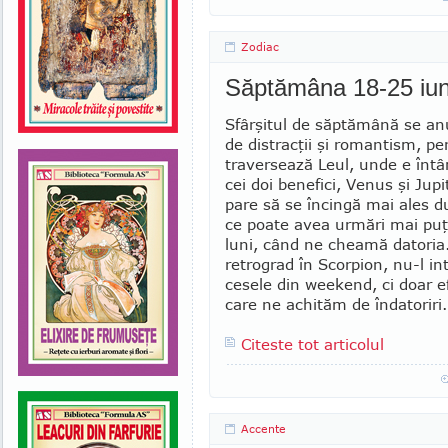
Zodiac
Săptămâna 18-25 iun
Sfârşitul de săptămână se an
de dis­tracţii şi romantism, p
tra­ver­sează Leul, unde e în
cei doi be­ne­fici, Venus şi Jupi
pare să se încingă mai ales 
ce poate avea urmări mai puţi
luni, când ne cheamă datoria.
re­tro­grad în Scorpion, nu-l i
ce­sele din week­end, ci doar e
care ne achi­tăm de îndatoriri.
Citeste tot articolul
Accente