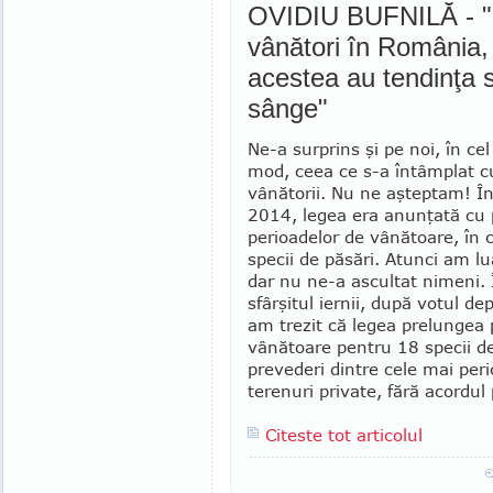
OVIDIU BUFNILĂ - "St
vânători în România,
acestea au tendinţa 
sânge"
Ne-a surprins şi pe noi, în ce
mod, ceea ce s-a întâmplat c
vânătorii. Nu ne aş­tep­tam! 
2014, legea era anunţată cu p
perioadelor de vânătoare, în c
spe­cii de păsări. Atunci am lu
dar nu ne-a ascultat nimeni. 
sfârşitul iernii, după votul de
am trezit că legea prelungea 
vânătoare pentru 18 specii de
prevederi dintre cele mai per
terenuri private, fără acordul 
Citeste tot articolul