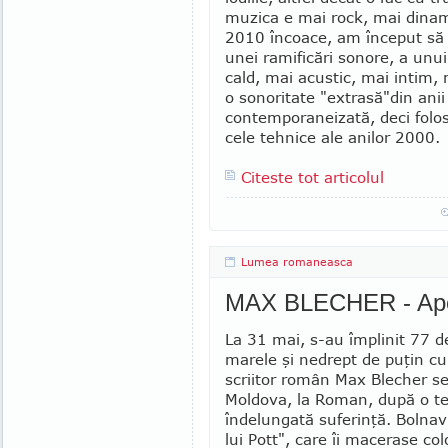
muzica e mai rock, mai dinam
2010 în­coa­ce, am în­ceput să
unei ramificări so­no­re, a unu
cald, mai acustic, mai intim, 
o sonoritate "extrasă"din anii
con­temporaneizată, deci fo­lo­s
cele tehnice ale anilor 2000.
Citeste tot articolul
Lumea romaneasca
MAX BLECHER - Apot
La 31 mai, s-au împlinit 77 d
marele şi nedrept de puţin c
scri­i­tor român Max Blecher s
Mol­do­va, la Roman, după o ter
îndelungată su­fe­rinţă. Bolna
lui Pott", care îi macerase co­l