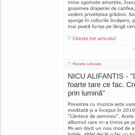
mine zgo­mo­te amorţite, înec
grosimea draperiei de cati­fea
vederii priveliştea grădinii. 
ajunge în colţurile încă­perii,
mai poată furişa pe lângă cer
Citeste tot articolul
Planete culturale
NICU ALIFANTIS - "D
foarte tare ce fac. 
prin lumină"
Povestea cu muzica asta uşor
me­ditată şi a început în 2010
"Cântece de şe­mi­neu". Acela 
albumul care m-a trimis pe po
Mi-am dorit un nou mod de a
lodiile, altfel decât o fac cu 