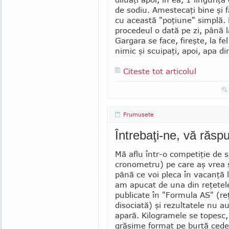
de so­diu. Ames­tecaţi bine şi 
cu această "poţiune" sim­plă.
procedeul o dată pe zi, până 
Gargara se face, fireşte, la fel
nimic şi scuipaţi, apoi, apa di
Citeste tot articolul
Frumusete
Întrebaţi-ne, vă răs
Mă aflu într-o competiţie de s
cronometru) pe care aş vrea 
până ce voi pleca în vacanţă 
am apucat de una din reţetele
publicate în "Formula AS" (re­
disociată) şi rezultatele nu au 
apară. Kilogramele se topesc, 
grăsime format pe burtă cede