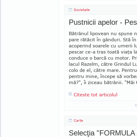
Societate
Pustnicii apelor - Pes
Bătrânul lipovean nu spune ni
pare rătăcit în gânduri. Stă în
acoperind soarele cu umerii l
pescar ce-a tras toată viaţa 
conduce o barcă cu motor. Pr
lacul Razelm, către Grindul Lu
colo de el, către mare. Pentru
pentru mine, începe să vorbeas
mă?", îi ziceau bătrâ­nii. "Măi 
Citeste tot articolul
Carte
Selecţia "FORMULA