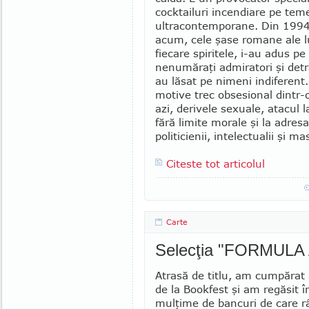
cocktailuri incendiare pe tem
ultracontemporane. Din 1994
acum, cele şase romane ale lu
fiecare spiritele, i-au adus p
nenumăraţi admiratori şi de­tr
au lăsat pe nimeni indiferent
motive trec obsesional dintr-o
azi, de­rivele sexuale, atacul la
fără li­mite mo­rale şi la adres
politicienii, intelectualii şi m
Citeste tot articolul
Carte
Selecţia "FORMULA
Atrasă de titlu, am cumpărat
de la Bookfest şi am regăsit î
mulţime de bancuri de care r