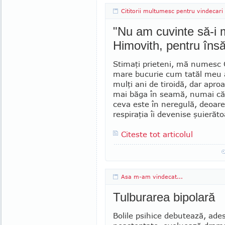
Cititorii multumesc pentru vindecari
"Nu am cuvinte să-i 
Himovith, pentru însă
Stimaţi prieteni, mă numesc C
mare bucurie cum tatăl meu a
mulţi ani de tiroidă, dar apro
mai băga în seamă, numai că,
ceva este în neregulă, deoare
respiraţia îi devenise şuierăto
Citeste tot articolul
Asa m-am vindecat...
Tulburarea bipolară
Bolile psihice debutează, ade