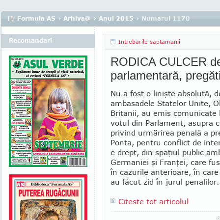
Formula AS
›
Arhiva@
›
Anul 2015
› Numarul 1170
Recomandari
Intrebarile saptamanii
RODICA CULCER desp
parlamentară, pregăt
Nu a fost o linişte absolută, 
ambasadele Statelor Unite, Ol
Britanii, au emis co­municate
votul din Parlament, asupra c
privind urmărirea penală a pr
Ponta, pentru conflict de inter
e drept, din spaţiul public a
Germaniei şi Franţei, care fu
în cazurile anterioare, în car
au făcut zid în jurul penalilor.
Citeste tot articolul