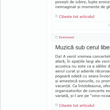
poveşti de iubire, lupte eroic
neimaginat şi momente de glor
Citeste tot articolul
Eveniment
Muzică sub cerul libe
Da! A venit vremea concertel
afară, în spaţiile largi ale veri
acustica nu este ca a sălilor 
aerul curat şi adierile răcoroa
pogoară odată cu seara învior
şi amestecă sonurile, cu prom
vacanţă. Ca întotdeauna, ofe
organizatorilor de concerte e
variată, şi-l are pe "vino-ncoa
Citeste tot articolul