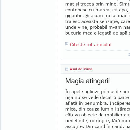
mat şi trecea prin mine. Si
contopesc cu marea, cu apa, 
gigantic. Şi acum mi se mai 
trăiesc această senzaţie, care
unde vine, probabil m-am năs
bucuria mea e legată de apă 
Citeste tot articolul
Asul de inima
Magia atingerii
În apele oglinzii prinse de pe
uşă nu se vede decât o parte
aflată în penumbră. Încăpere
mică, din cauza luminii sărace
câteva obiecte de mobilier au
nedefinite, rotunjite, fără muc
ascuţite. Din când în când, p