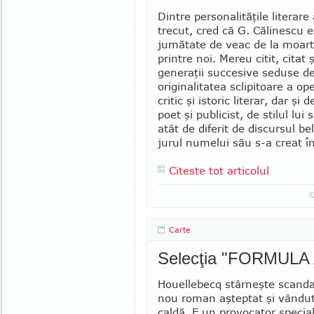
Dintre personalităţile literare
trecut, cred că G. Călinescu es
jumătate de veac de la moart
printre noi. Mereu citit, citat 
generaţii succesive seduse d
originalitatea sclipitoare a op
critic şi istoric literar, dar şi
poet şi publicist, de stilul lui s
atât de diferit de discursul bel
jurul nu­melui său s-a creat în
Citeste tot articolul
Carte
Selecţia "FORMULA
Houellebecq stârneşte scandal
nou roman aşteptat şi vândut
caldă. E un pro­vocator special