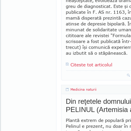
neaşteptate, evoluează drama
greu de diagnosticat. Este şi c
publicate în F. AS nr. 1163, î
mamă disperată prezintă cazul 
atinse de depresie bipolară. Î
minunat de solidaritate umană
cititoare ale revistei "Formul
scrisoare a fost publicată în
trecut) îşi comunică experien
au izbutit să o stăpânească.
Citeste tot articolul
Medicina naturii
Din reţetele domnulu
PELINUL (Artemisia 
Plantă extrem de populară pr
Pelinul e prezent, nu doar în