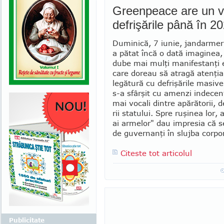
Greenpeace are un vi
defrişările până în 2
Duminică, 7 iunie, jandarmer
a pătat încă o dată imaginea,
dube mai mulţi manifestanţi e
care doreau să atragă atenţia
legătură cu defrişările masiv
s-a sfârşit cu amenzi inde­cen­
mai vocali din­tre apărătorii, d
rii statului. Spre ruşinea lor,
ai armelor" dau impresia că se 
de guvernanţi în slujba corpora
Citeste tot articolul
Publicitate