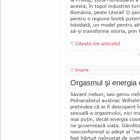
acesta, în topul industriei turi
România, peste Litoral! O şan
pentru o regiune lovită putern
totodată, un model pentru al
să-şi transforme istoria, prin t
Citeste tot articolul
Enigme
Orgasmul şi energia
Savant nebun, sau geniu neî
Psihanalistul austriac Wilhel
pretindea că ar fi descoperit 
sexuală a orgasmului, nici ma
mai puţin, decât energia cos
ne guvernează viaţa. Gândito
nonconformist şi adept al "ne
fost hărţuit neîncetat de justi