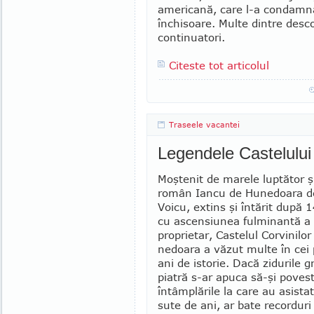
americană, care l-a condamna
închisoare. Multe dintre descop
continuatori.
Citeste tot articolul
Traseele vacantei
Legendele Castelului
Moştenit de marele luptător ş
român Iancu de Hunedoara de 
Voi­cu, extins şi întărit după 
cu ascensiunea fulmi­nantă a
proprietar, Castelul Corvinilor
nedoara a văzut multe în cei
ani de istorie. Dacă zidurile 
piatră s-ar apuca să-şi poves
întâmplările la care au asist
sute de ani, ar bate recorduri