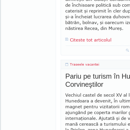
de în­chi­soa­re politică sub co
caterisit şi reprimit în cler d
şi-a încheiat lucrarea duhovni
bătrân, bol­nav, şi oarecum iz
năs­tirea Re­cea, din Mureş.
Citeste tot articolul
Traseele vacantei
Pariu pe turism în H
Corvineştilor
Vechiul castel de secol XV al 
Hunedoara a devenit, în ultimi
magnet pentru vizitatorii româ
ajungând pe coperta marilor 
internaţionale. Ajutată şi de v
mană cerească a turismului 
la Prislop, zona Hunedoarei a