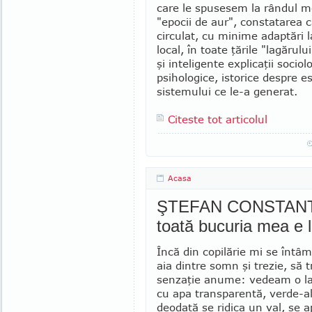
care le spusesem la rândul me
"epocii de aur", constatarea c
circulat, cu minime adaptări l
local, în toate ţările "lagărului
şi inteligente ex­pli­caţii sociol
psihologice, istorice despre es
sistemului ce le-a generat.
Citeste tot articolul
Acasa
ŞTEFAN CONSTANTIN
toată bucuria mea e 
Încă din copilărie mi se întâm
aia dintre somn şi trezie, să t
senzaţie anume: ve­deam o la
cu apa transparentă, verde-al­b
deodată se ridica un val, se a