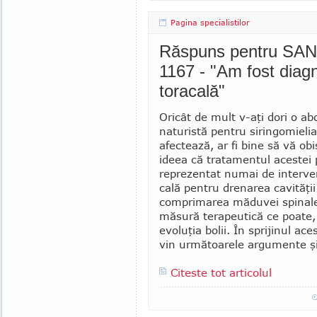
Pagina specialistilor
Răspuns pentru SANDU
1167 - "Am fost diagn
toracală"
Oricât de mult v-aţi dori o ab
naturistă pen­tru siringomieli
afectează, ar fi bine să vă obi
ideea că tra­tamentul acestei 
repre­zentat numai de interven
cală pentru drenarea cavităţii
comprimarea măduvei spinale,
măsură terapeutică ce poate, d
evoluţia bolii. În spriji­nul ac
vin următoarele ar­gumente şi 
Citeste tot articolul