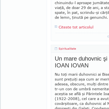
chinuindu-l aproape jumătate
viaţă, de doar 29 de ani, a sta
spate, în pat, scriindu-şi cărţi
de lemn, ţinută pe ge­nunchi.
Citeste tot articolul
Spiritualitate
Un mare duhovnic şi 
IOAN IOVAN
Nu toţi marii duhovnici ai Bise
sunt preţuiţi aşa cum ar merita
adesea, obscure, mulţi dintre
tr-un con de umbră nemeritat
aceştia se află şi Părintele I
(1922-2008), cel care a avut 
covârşitoare, ca duhovnic al M
di­mi­reşti din Galaţi. Condam