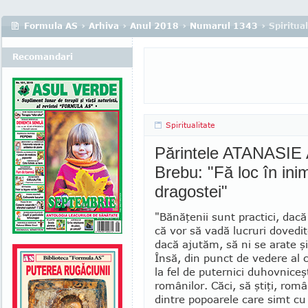
Formula AS
›
Arhiva
›
Anul 2018
›
Numarul 1343
› Spiritual
Recomandari
Spiritualitate
Părintele ATANASIE 
Brebu: "Fă loc în ini
dragostei"
"Bănăţenii sunt practici, dacă
că vor să vadă lucruri dovedit
dacă ajutăm, să ni se arate şi
Însă, din punct de vedere al c
la fel de puternici duhovniceş
românilor. Căci, să ştiţi, rom
dintre popoarele care simt cu