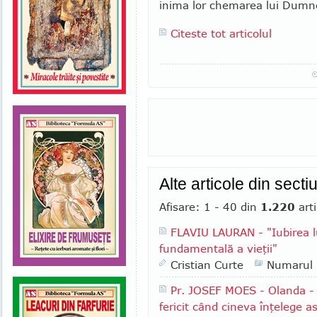
inima lor chemarea lui Dumn
Citeste tot articolul
Alte articole din secti
Afisare: 1 - 40 din
1.220
arti
FLAVIU LAURAN - "Iubirea l
fundamentală a vieţii"
Cristian Curte
Numarul
Pr. JOSEF MOES - Olanda - "
fericit când cineva înţelege a