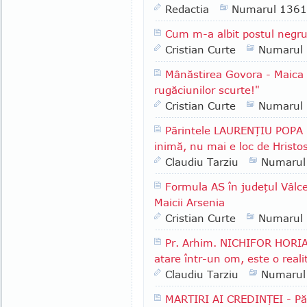
Redactia
Numarul 1361
Cum m-a albit postul negr
Cristian Curte
Numarul
Mânăstirea Govora - Maica
rugăciunilor scurte!"
Cristian Curte
Numarul
Părintele LAURENŢIU POPA -
inimă, nu mai e loc de Hristo
Claudiu Tarziu
Numarul
Formula AS în judeţul Vâlcea
Maicii Arsenia
Cristian Curte
Numarul
Pr. Arhim. NICHIFOR HORIA 
atare într-un om, este o reali
Claudiu Tarziu
Numarul
MARTIRI AI CREDINŢEI - P