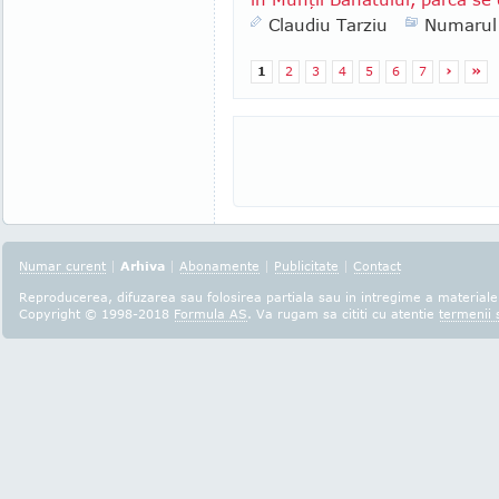
Claudiu Tarziu
Numarul
1
2
3
4
5
6
7
›
»
Numar curent
|
Arhiva
|
Abonamente
|
Publicitate
|
Contact
Reproducerea, difuzarea sau folosirea partiala sau in intregime a materialel
Copyright © 1998-2018
Formula AS
. Va rugam sa cititi cu atentie
termenii s