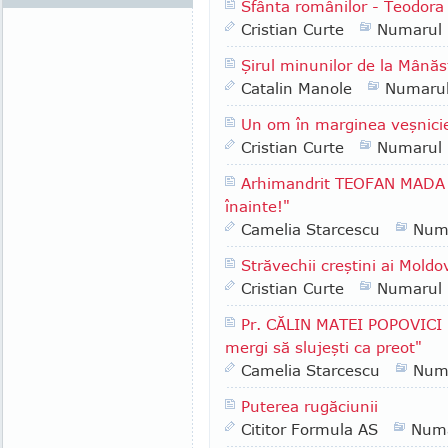
Sfânta românilor - Teodora 
Cristian Curte
Numarul
Şirul minunilor de la Mânăs
Catalin Manole
Numaru
Un om în marginea veşnici
Cristian Curte
Numarul
Arhimandrit TEOFAN MADA -
înainte!"
Camelia Starcescu
Num
Străvechii creştini ai Moldo
Cristian Curte
Numarul
Pr. CĂLIN MATEI POPOVICI -
mergi să slujeşti ca preot"
Camelia Starcescu
Num
Puterea rugăciunii
Cititor Formula AS
Numa