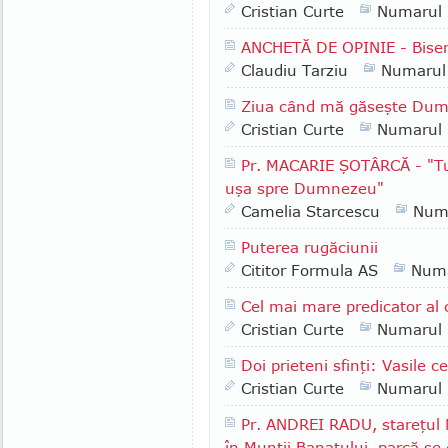
Cristian Curte
Numarul
ANCHETĂ DE OPINIE - Biser
Claudiu Tarziu
Numarul
Ziua când mă găseşte Du
Cristian Curte
Numarul
Pr. MACARIE ŞOTÂRCĂ - "Tu a
uşa spre Dumnezeu"
Camelia Starcescu
Num
Puterea rugăciunii
Cititor Formula AS
Numa
Cel mai mare predicator al
Cristian Curte
Numarul
Doi prieteni sfinţi: Vasile c
Cristian Curte
Numarul
Pr. ANDREI RADU, stareţul 
în Munţii Banatului, parcă se 