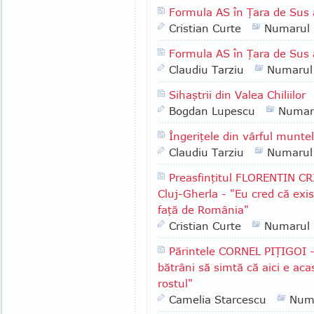
Formula AS în Ţara de Sus 
Cristian Curte
Numarul
Formula AS în Ţara de Sus 
Claudiu Tarziu
Numarul
Sihaştrii din Valea Chiliilor
Bogdan Lupescu
Numar
Îngeriţele din vârful munte
Claudiu Tarziu
Numarul
Preasfinţitul FLORENTIN CR
Cluj-Gherla - "Eu cred că exis
faţă de România"
Cristian Curte
Numarul
Părintele CORNEL PIŢIGOI -
bătrâni să simtă că aici e ac
rostul"
Camelia Starcescu
Num