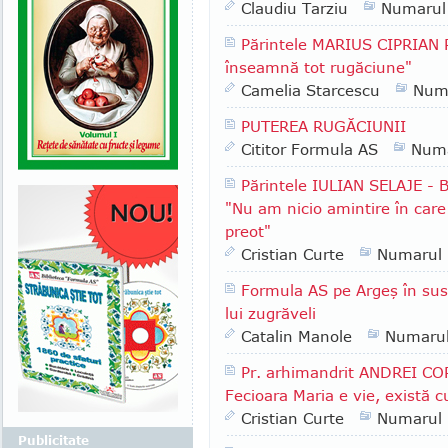
Claudiu Tarziu
Numarul
Părintele MARIUS CIPRIAN 
înseamnă tot rugăciune"
Camelia Starcescu
Num
PUTEREA RUGĂCIUNII
Cititor Formula AS
Numa
Părintele IULIAN SELAJE - B
"Nu am nicio amintire în care 
preot"
Cristian Curte
Numarul
Formula AS pe Argeş în sus:
lui zugrăveli
Catalin Manole
Numaru
Pr. arhimandrit ANDREI COR
Fecioara Maria e vie, există 
Cristian Curte
Numarul
Publicitate