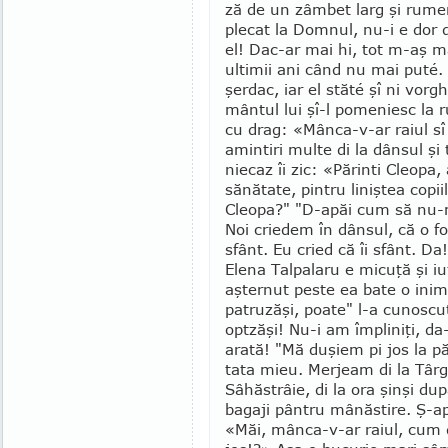
ză de un zâmbet larg şi rumen
plecat la Domnul, nu-i e dor 
el! Dac-ar mai hi, tot m-aş ma
ultimii ani când nu mai puté. 
şerdac, iar el stăté şî ni vor­
mântul lui şî-l pomeniesc la r
cu drag: «Mânca-v-ar raiul sî
amin­tiri multe di la dân­­sul
niecaz îi zic: «Părinti Cleo­pa
sănătate, pintru liniştea co­pii
Cleopa?" "D-apăi cum să nu-m
Noi criedem în dân­sul, că o fo
sfânt. Eu cried că îi sfânt. Da
Elena Talpalaru e micuţă şi iu
aşternut peste ea bate o inimă 
patruzăşi, poa­te" l-a cunosc
optzăşi! Nu-i am împliniţi, da
arată! "Mă duşiem pi jos la păr
tata mieu. Merjeam di la Târgu
Sâhăstrâie, di la ora şinşi du
bagaji pântru mânăs­tire. Ş-ap
«Măi, mânca-v-ar raiul, cum di