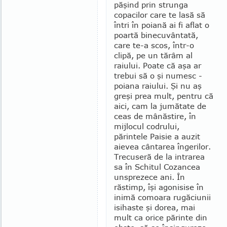
păşind prin strunga
copacilor care te lasă să
întri în poiană ai fi aflat o
poartă binecuvântată,
care te-a scos, într-o
clipă, pe un tărâm al
raiului. Poate că aşa ar
trebui să o şi numesc -
poiana raiului. Şi nu aş
greşi prea mult, pentru că
aici, cam la jumătate de
ceas de mânăstire, în
mijlo­cul codrului,
părintele Paisie a auzit
aievea cân­tarea îngerilor.
Trecu­seră de la intrarea
sa în Schitul Cozancea
unsprezece ani. În
răstimp, îşi agonisise în
inimă comoara rugăciunii
isihaste şi dorea, mai
mult ca orice părinte din