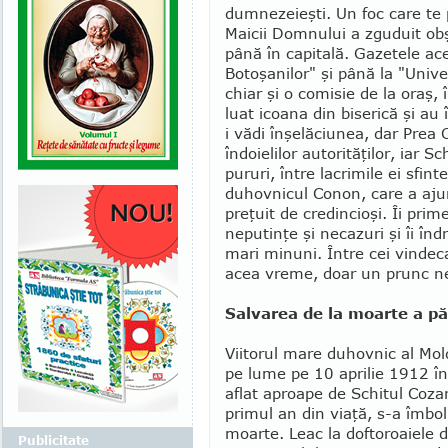
dumnezeieşti. Un foc care te p
Maicii Domnului a zguduit obş
până în ca­pitală. Gazetele ac
Botoşanilor" şi până la "Univer
chiar şi o comisie de la oraş,
luat icoana din biserică şi au î
i vădi înşelăciunea, dar Prea 
îndoielilor autorităţilor, iar 
pururi, între lacrimile ei sfin
duhovnicul Conon, care a ajuns
preţuit de credincioşi. Îi prim
neputinţe şi necazuri şi îi în
mari minuni. Între cei vindecaţ
acea vreme, doar un prunc ne
Salvarea de la moarte a păr
Viitorul mare duhovnic al Mol
pe lume pe 10 aprilie 1912 în 
aflat aproape de Schitul Cozan
primul an din viaţă, s-a îmbo
moarte. Leac la doftoroaiele d
Publicitate