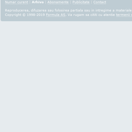
Numar curent
|
Arhiva
|
Abonamente
|
Publicitate
|
Contact
Reproducerea, difuzarea sau folosirea partiala sau in intregime a materialel
Copyright © 1998-2019
Formula AS
. Va rugam sa cititi cu atentie
termenii s