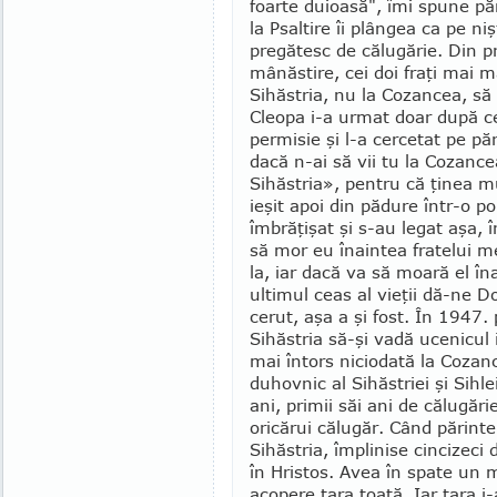
foarte duioasă", îmi spune păr
la Psaltire îi plân­gea ca pe n
pregătesc de călugărie. Din pr
mânăstire, cei doi fraţi mai m
Sihăstria, nu la Cozancea, să 
Cleopa i-a urmat doar după ce
permisie şi l-a cercetat pe pă
dacă n-ai să vii tu la Co­zan­­
Sihăstria», pentru că ţinea mu
ieşit apoi din pădure într-o po
îmbrăţişat şi s-au legat aşa,
să mor eu îna­in­tea fratelui m
la, iar dacă va să moară el îna
ultimul ceas al vieţii dă-ne
cerut, aşa a şi fost. În 1947.
Sihăstria să-şi vadă ucenicul 
mai întors niciodată la Cozan
duhovnic al Sihăstriei şi Sihlei
ani, primii săi ani de călu­gări
ori­cărui călugăr. Când părint
Sihăstria, împlinise cincizeci
în Hristos. Avea în spate un 
aco­pere ţara toată. Iar ţara i