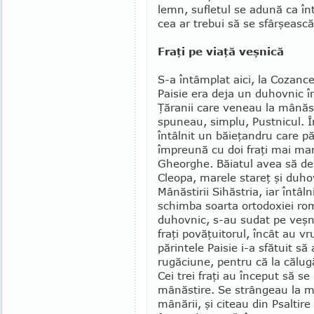
lemn, su­fletul se adună ca în
cea ar trebui să se sfârşească 
Fraţi pe viaţă veşnică
S-a întâmplat aici, la Cozance
Paisie era deja un duhovnic î
Ţăranii care veneau la mânăst
spuneau, simplu, Pustnicul. În
întâlnit un băieţandru care pă
împre­ună cu doi fraţi mai mari
Gheorghe. Băia­tul avea să de
Cleopa, marele stareţ şi duho
Mânăstirii Sihăstria, iar întâln
schimba soarta ortodoxiei româ
duhovnic, s-au sudat pe veşnic
fraţi povăţuitorul, încât au v
părintele Paisie i-a sfătuit s
rugăciune, pentru că la călugă
Cei trei fraţi au început să s
mânăstire. Se strângeau la mi
mânării, şi citeau din Psalti