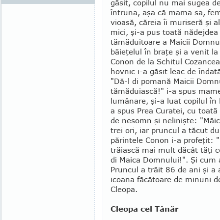
găsit, copilul nu mai su­gea de
întruna, aşa că mama sa, fem
vioasă, căreia îi muri­seră şi a
mici, şi-a pus toată nă­dejdea
tămăduitoare a Mai­cii Domnul
bă­ieţelul în braţe şi a venit la
Conon de la Schi­tul Cozancea
hov­nic i-a găsit leac de în­da
"Dă-l di pomană Maicii Domnu
tă­mă­duiască!" i-a spus mamei
lumâ­nare, şi-a luat co­pilul în 
a spus Prea Curatei, cu toată 
de nesomn şi nelinişte: "Măicu
trei ori, iar pruncul a tăcut d
părintele Conon i-a profeţit: "
trăiască mai mult dăcât tăţi co
di Mai­ca Domnului!". Şi cum 
Pruncul a trăit 86 de ani şi a 
icoana făcătoare de minuni de
Cleopa.
Cleopa cel Tânăr