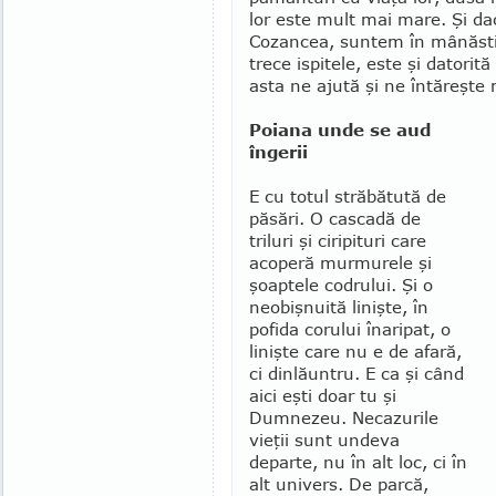
lor este mult mai mare. Şi dac
Cozancea, suntem în mânăsti
trece ispitele, este şi datorită
asta ne ajută şi ne întăreşte 
Poiana unde se aud
îngerii
E cu totul străbătută de
păsări. O cascadă de
triluri şi ciripituri care
acoperă murmurele şi
şoaptele codrului. Şi o
neobişnuită linişte, în
pofida corului înaripat, o
linişte care nu e de afară,
ci dinlăuntru. E ca şi când
aici eşti doar tu şi
Dumnezeu. Necazurile
vieţii sunt undeva
departe, nu în alt loc, ci în
alt univers. De parcă,