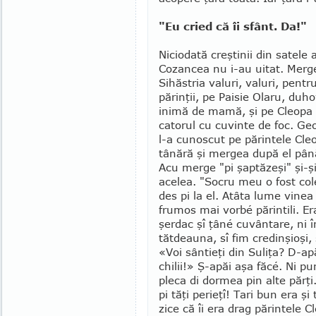
"Eu cried că îi sfânt. Da!"
Niciodată creştinii din satele 
Co­zan­­cea nu i-au uitat. Merg
Sihăstria valuri, va­luri, pent
părinţii, pe Paisie Olaru, du­ho
inimă de mamă, şi pe Cleopa Il
catorul cu cuvinte de foc. Geo
l-a cu­noscut pe părintele Cl
tânără şi mer­gea după el până
Acu merge "pi şaptă­zeşi" şi-
ace­lea. "Socru meu o fost col
des pi la el. Atâta lume vinea 
frumos mai vorbé părintili. Era
şerdac şî ţâné cu­vântare, ni
tătdeauna, sî fim credin­şioşi, 
«Voi sântieţi din Suliţa? D-apă
chilii!» Ş-apăi aşa făcé. Ni p
pleca di dor­­mea pin alte părţi
pi tăţi perieţî! Tari bun era şi
zice că îi era drag pă­rintele C