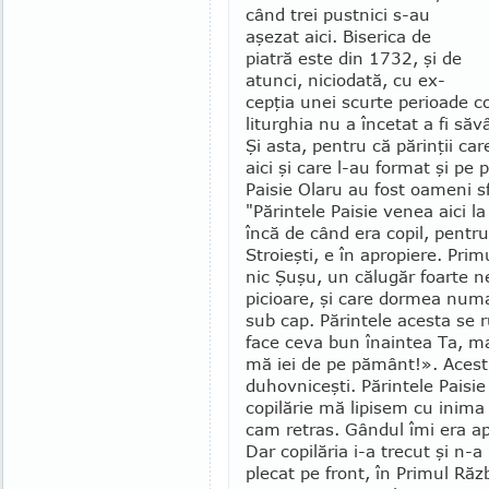
când trei pustnici s-au
aşezat aici. Biserica de
piatră este din 1732, şi de
atunci, nicio­dată, cu ex­
cepţia unei scurte perioade co
liturghia nu a încetat a fi să­vâ
Şi asta, pentru că părinţii ca
aici şi care l-au for­mat şi pe 
Paisie Olaru au fost oa­meni sf
"Părintele Paisie venea aici la
încă de când era copil, pentru
Stroieşti, e în apropiere. Prim
nic Şuşu, un călugăr foarte ne
picioare, şi care dormea numa
sub cap. Părintele aces­­ta s
face ceva bun înaintea Ta, ma
mă iei de pe pământ!». Acest 
duhovniceşti. Părintele Paisie
copilărie mă lipisem cu inima d
cam retras. Gândul îmi era ap
Dar copilăria i-a trecut şi n-
plecat pe front, în Primul Răz