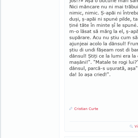
jos!?» Aşa o bucurie mari sâm
Nici mâncare nu ni mai tră­bui
nimic, nimic. Ş-apăi ni întreba
duşi, ş-apăi ni spuné pilde, t
ţiné tăte în minte şî le spuné
m-o lăsat să mărg la el, ş-ap
supărare. Acu nu ştiu cum să 
ajunjeai acolo la dânsul! Fru
ştiu di undi făşeam rost di b
dânsul! Ştiţi ce la lumi era la
maşâni!". "Matale te rogi lui
dânsul, par­că-s uşurată, aşa".
da! Io aşa cried!".
Cristian Curte
V