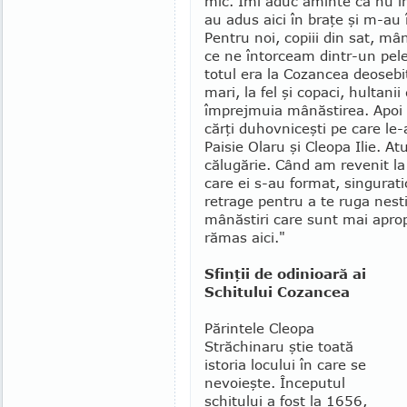
mic. Îmi aduc aminte că nu îm
au adus aici în braţe şi m-au 
Pentru noi, copiii din sat, mâ
ce ne în­torceam dintr-un peler
totul era la Cozancea deo­sebi
mari, la fel şi copaci, hulta­ni
împrejmuia mâ­năstirea. Apoi am
cărţi duhovniceşti pe care le-a
Paisie Olaru şi Cleopa Ilie. At
călugărie. Când am revenit la 
care ei s-au format, singuratic
re­trage pentru a te ruga nesti
mânăstiri care sunt mai apro­
rămas aici."
Sfinţii de odinioară ai
Schitului Cozancea
Părintele Cleopa
Străchinaru ştie toată
istoria locului în care se
nevo­ieşte. Începutul
schitului a fost la 1656,