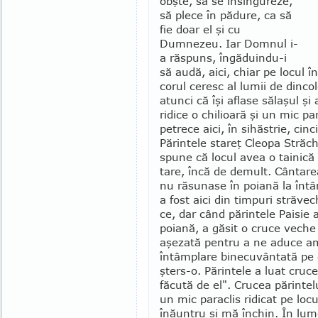
obşte, să se însin­gureze,
să plece în pădure, ca să
fie doar el şi cu
Dumnezeu. Iar Domnul i-
a răspuns, îngă­duin­du-i
să audă, aici, chiar pe locul î
corul ceresc al lumii de dincol
atunci că îşi aflase sălaşul şi 
ridice o chilioa­ră şi un mic pa
petrece aici, în sihăstrie, cin
Părintele stareţ Cleopa Străch
spune că locul avea o tainic
tare, încă de demult. Cântarea
nu răsu­nase în poiană la înt
a fost aici din timpuri stră­ve
ce, dar când părintele Paisie a
poiană, a găsit o cruce veche
aşezată pentru a ne aduce a
întâm­plare binecu­vân­tată pe 
şters-o. Părin­tele a luat cru­c
făcută de el". Crucea părin­te
un mic paraclis ridicat pe locu
înăuntru şi mă închin. În lume