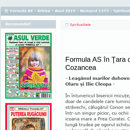
Formula AS
›
Arhiva
›
Anul 2019
›
Numarul 1373
›
Spiritual
Recomandari
Spiritualitate
Formula AS în Ţara d
Cozancea
- Leagănul marilor duhovni
Olaru şi Ilie Cleopa -
În întunericul bisericii micuţ
doar de candelele care lumina
străvechi, călugărul Conon se
într-un singur picior, cu ochii
icoana mare a Prea Curatei. C
lungă trudea pe ogorul schitul