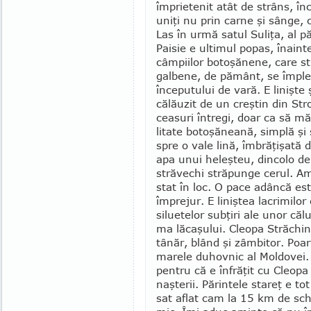
împrietenit atât de strâns, înc
uniţi nu prin carne şi sânge, 
Las în urmă satul Su­liţa, al pă
Pai­sie e ultimul popas, îna­i
câmpiilor bo­to­şănene, care s
galbene, de pământ, se împlet
începutului de vară. E linişte 
călăuzit de un creştin din Str
ceasuri întregi, doar ca să 
litate botoşă­neană, simplă ş
spre o vale lină, îmbrăţişată 
apa unui heleşteu, dincolo de 
străvechi străpunge cerul. Am 
stat în loc. O pace adâncă es
împrejur. E liniştea lacri­milo
siluetelor sub­ţiri ale unor căl
ma lăcaşului. Cleopa Străchina
tânăr, blând şi zâm­bitor. Poa
marele du­hovnic al Moldovei. 
pentru că e înfrăţit cu Cleopa
naş­terii. Părintele stareţ e to
sat aflat cam la 15 km de schi