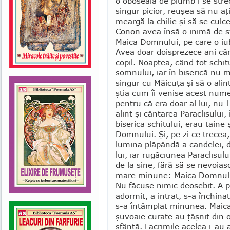
o oboseală de plumb i se strec
singur picior, reuşea să nu aţ
meargă la chilie şi să se culc
Conon avea însă o inimă de s
Maica Domnului, pe care o iu
Avea doar doispre­zece ani câ
copil. Noaptea, când tot schit
somnului, iar în biserică nu
singur cu Măicuţa şi să o alin
ştia cum îi venise acest nume 
pentru că era doar al lui, nu-
alint şi cân­tarea Paraclisului,
bise­rica schitului, erau taine
Domnului. Şi, pe zi ce trecea, 
lumina plăpândă a can­delei, 
lui, iar rugăciunea Paraclisulu
de la sine, fără să se nevoias
mare minune: Maica Dom­nului 
Nu fă­cuse nimic deosebit. A pl
adormit, a intrat, s-a închinat
s-a întâmplat minunea. Maic
şuvoaie curate au ţâşnit din o
sfântă. Lacrimile acelea i-au 