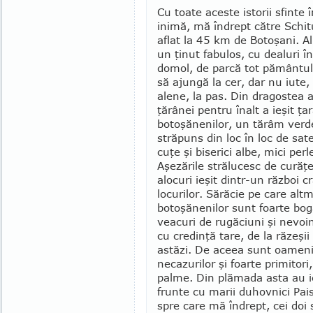
Cu toate aceste istorii sfinte 
inimă, mă îndrept către Schi
aflat la 45 km de Botoşani. Al
un ţinut fabulos, cu dea­luri în
domol, de par­că tot pământul 
să ajungă la cer, dar nu iute, p
ale­ne, la pas. Din dra­gostea 
ţărânei pentru înalt a ieşit ţa
botoşănenilor, un tărâm verde 
străpuns din loc în loc de sat
cuţe şi biserici albe, mici per
Aşezările strălu­cesc de curăţ
alocuri ieşit din­tr-un război
locuri­lor. Să­răcie pe care al
botoşănenilor sunt foarte bo­g
veacuri de rugă­ciuni şi nevoin
cu credinţă tare, de la răzeşii 
astăzi. De aceea sunt oameni fe
necazurilor şi foarte pri­mitori
palme. Din plămada asta au ieş
frunte cu marii duhovnici Paisie
spre care mă îndrept, cei doi 