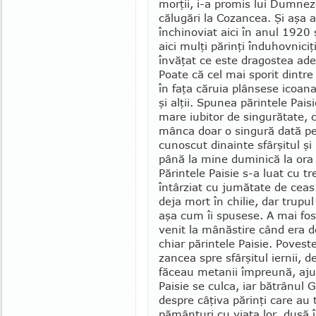
mor­ţii, i-a promis lui Dumne
călugări la Cozancea. Şi aşa a 
închinoviat aici în anul 1920 
aici mulţi părinţi înduhovniciţ
învăţat ce este dragostea a
Poate că cel mai sporit dintre
în faţa căruia plânsese icoan
şi alţii. Spunea părintele Pais
mare iubitor de singurătate, c
mânca doar o sin­gură dată pe
cunos­cut dinain­te sfârşitul şi
până la mine duminică la ora o
Părintele Paisie s-a luat cu treb
în­târ­ziat cu jumătate de cea
deja mort în chilie, dar trupul
aşa cum îi spu­sese. A mai fos
venit la mânăs­tire când era d
chiar părintele Paisie. Poves­
zancea spre sfârşitul iernii, d
făceau metanii împreună, ajun
Paisie se culca, iar bătrânul
despre câţiva părinţi care au t
pământuri cu viaţa lor, dusă 