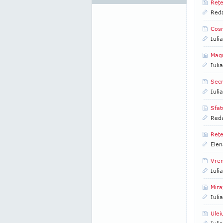
Reţe
Reda
Cosm
Iuli
Magi
Iuli
Secr
Iuli
Sfat
Reda
Reţe
Elen
Vre
Iuli
Miraj
Iuli
Ulei