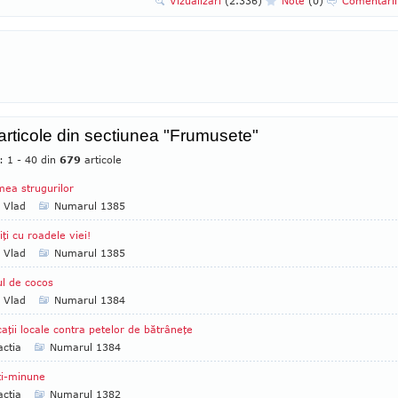
Vizualizari
(2.336)
Note
(0)
Comentari
 articole din sectiunea "Frumusete"
: 1 - 40 din
679
articole
ea strugurilor
a Vlad
Numarul 1385
iţi cu roadele viei!
a Vlad
Numarul 1385
ul de cocos
a Vlad
Numarul 1384
caţii locale contra petelor de bătrâneţe
ctia
Numarul 1384
ti-minune
ctia
Numarul 1382