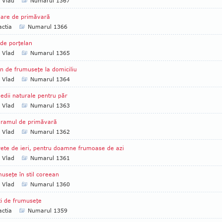
a Vlad
Numarul 1367
oare de primăvară
ctia
Numarul 1366
de porţelan
a Vlad
Numarul 1365
n de frumuseţe la domiciliu
a Vlad
Numarul 1364
dii naturale pentru păr
a Vlad
Numarul 1363
gramul de primăvară
a Vlad
Numarul 1362
ete de ieri, pentru doamne frumoase de azi
a Vlad
Numarul 1361
useţe în stil coreean
a Vlad
Numarul 1360
i de frumuseţe
ctia
Numarul 1359