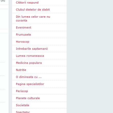
i
(0)
Cititorii raspund
Clubul dietelor de slabit
Din lumea celor care nu
cuvanta
Eveniment
Frumusete
Horoscop
Intrebarile saptamanii
Lumea romaneasca
Medicina populara
Nutritie
O dimineata cu ...
Pagina specialistilor
Periscop
Planete culturale
Societate
Spectator