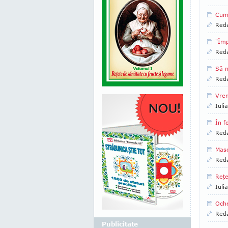
Cum 
Reda
"Împ
Reda
Să n
Reda
Vrem
Iuli
În f
Reda
Masc
Reda
Reţe
Iuli
Oche
Reda
Publicitate