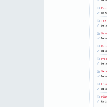
Iuli
Pici
Reda
Ten 
Iuli
Salo
Iuli
Reme
Iuli
Pro
Iuli
Secr
Iuli
Frum
Iuli
Măşt
Reda