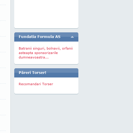
Fundatia Formula AS
Batranii singuri, bolnavii, orfanii
asteapta sponsorizarile
dumneavoastra...
Păreri Torser!
Recomandari Torser