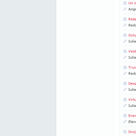
Un i
Ange
Reţe
Reda
Solu
Iuli
Vest
Iuli
Truc
Reda
Desp
Iuli
Virt
Iuli
Ener
Elen
Droj