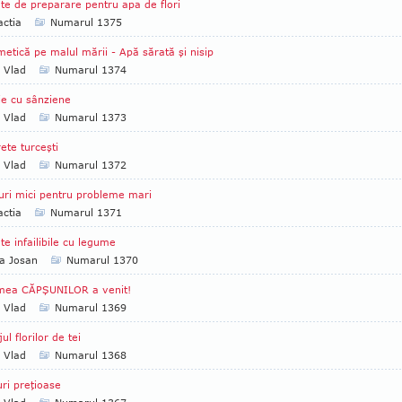
te de preparare pentru apa de flori
ctia
Numarul 1375
etică pe malul mării - Apă sărată şi nisip
a Vlad
Numarul 1374
e cu sânziene
a Vlad
Numarul 1373
ete turceşti
a Vlad
Numarul 1372
uri mici pentru probleme mari
ctia
Numarul 1371
te infailibile cu legume
a Josan
Numarul 1370
mea CĂPŞUNILOR a venit!
a Vlad
Numarul 1369
ul florilor de tei
a Vlad
Numarul 1368
uri preţioase