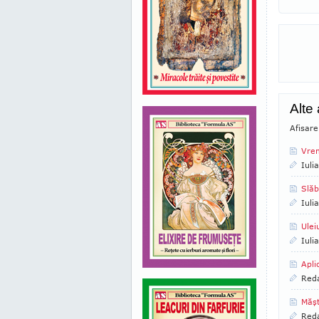
Alte
Afisare
Vrem
Iuli
Slăb
Iuli
Ulei
Iuli
Apli
Reda
Măş
Reda