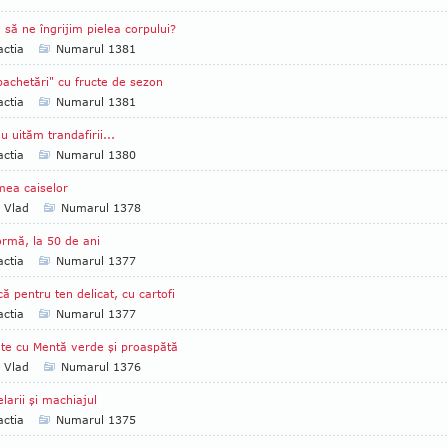
să ne îngrijim pielea corpului?
ctia
Numarul 1381
achetări" cu fructe de sezon
ctia
Numarul 1381
u uităm trandafirii...
ctia
Numarul 1380
ea caiselor
a Vlad
Numarul 1378
ormă, la 50 de ani
ctia
Numarul 1377
ă pentru ten delicat, cu cartofi
ctia
Numarul 1377
te cu Mentă verde şi proaspătă
a Vlad
Numarul 1376
larii şi machiajul
ctia
Numarul 1375