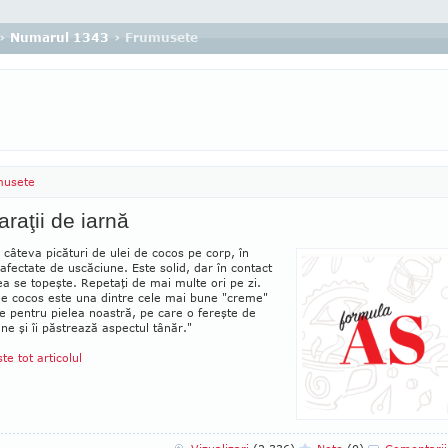
›
Numarul 1343
› Frumusete
musete
raţii de iarnă
 câteva picături de ulei de cocos pe corp, în
afectate de uscăciune. Este solid, dar în contact
ea se topeşte. Repetaţi de mai multe ori pe zi.
de cocos este una din­tre cele mai bune "creme"
le pentru pielea noastră, pe care o fe­reşte de
ne şi îi păstrează as­pec­tul tânăr."
ste tot articolul