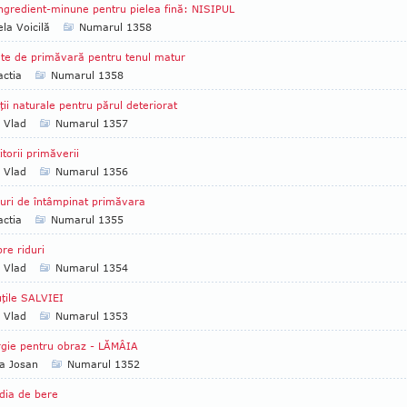
ngredient-minune pentru pielea fină: NISIPUL
la Voicilă
Numarul 1358
te de primăvară pentru tenul matur
ctia
Numarul 1358
ţii naturale pentru părul deteriorat
a Vlad
Numarul 1357
itorii primăverii
a Vlad
Numarul 1356
uri de întâmpinat primăvara
ctia
Numarul 1355
re riduri
a Vlad
Numarul 1354
uţile SALVIEI
a Vlad
Numarul 1353
gie pentru obraz - LĂMÂIA
a Josan
Numarul 1352
dia de bere