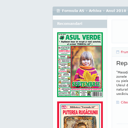
Formula AS
›
Arhiva
›
Anul 2018
Recomandari
Fru
Repa
"Masaţi
zonele 
cu piel
Uleiul 
natura­
uscăciu
Cite