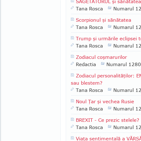
SĂGETĂTORUL şi sănătatea
Tana Rosca
Numarul 1
Scorpionul şi sănătatea
Tana Rosca
Numarul 1
Trump şi urmările eclipsei 
Tana Rosca
Numarul 1
Zodiacul coşmarurilor
Redactia
Numarul 1280
Zodiacul personalităţilor
sau blestem?
Tana Rosca
Numarul 1
Noul Ţar şi vechea Rusie
Tana Rosca
Numarul 1
BREXIT - Ce prezic stelele?
Tana Rosca
Numarul 1
Viaţa sentimentală a VĂR