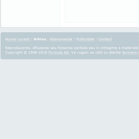
Numar curent
|
Arhiva
|
Abonamente
|
Publicitate
|
Contact
Reproducerea, difuzarea sau folosirea partiala sau in intregime a materialel
Copyright © 1998-2018
Formula AS
. Va rugam sa cititi cu atentie
termenii s