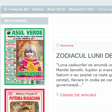
Formula AS
›
Arhiva
›
Anul 2018
›
Numarul 1343
› Horosco
Recomandari
Horoscop
ZODIACUL LUNII 
"Luna cadourilor se anunţă u
Marele benefic Jupiter şi mar
Saturn s-au postat ca nişte g
cereşti, fiecare în zodia pe ca
guvernează..."
Citeste tot articolul