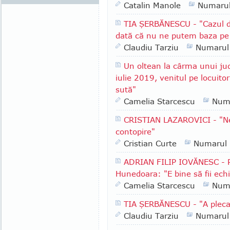
Catalin Manole
Numaru
TIA ŞERBĂNESCU - "Cazul d
dată că nu ne putem baza pe in
Claudiu Tarziu
Numarul
Un oltean la cârma unui ju
iulie 2019, venitul pe locuito
sută"
Camelia Starcescu
Num
CRISTIAN LAZAROVICI - "Ne
contopire"
Cristian Curte
Numarul
ADRIAN FILIP IOVĂNESC - Pr
Hunedoara: "E bine să fii echil
Camelia Starcescu
Num
TIA ŞERBĂNESCU - "A pleca
Claudiu Tarziu
Numarul