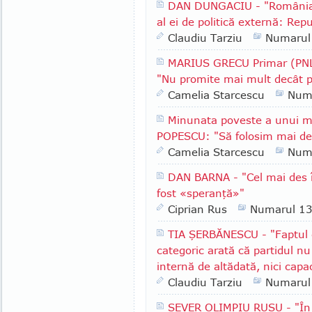
DAN DUNGACIU - "România a
al ei de politică externă: Rep
Claudiu Tarziu
Numarul
MARIUS GRECU Primar (PNL)
"Nu promite mai mult decât p
Camelia Starcescu
Num
Minunata poveste a unui m
POPESCU: "Să folosim mai des
Camelia Starcescu
Num
DAN BARNA - "Cel mai des î
fost «speranţă»"
Ciprian Rus
Numarul 1
TIA ŞERBĂNESCU - "Faptul c
categoric arată că partidul nu
internă de altădată, nici capa
Claudiu Tarziu
Numarul
SEVER OLIMPIU RUSU - "În R