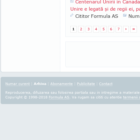
Centenarul Unirii în Cana
Unire e legată şi de regii ei, pa
Cititor Formula AS
Numa
1
2
3
4
5
6
7
›
»
Numar curent
|
Arhiva
|
Abonamente
|
Publicitate
|
Contact
Reproducerea, difuzarea sau folosirea partiala sau in intregime a materialel
Copyright © 1998-2018
Formula AS
. Va rugam sa cititi cu atentie
termenii s