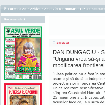
Formula AS
›
Arhiva
›
Anul 2018
›
Numarul 1343
› Spectat
Recomandari
Spectator
DAN DUNGACIU - Socio
"Ungaria vrea să-şi 
modificarea frontierel
"Clasa politică nu a fost în st
asume şi să ducă la îndeplini
proiect major în onoarea Cent
Unica reali­zare sem­nificativă 
sfinţirea Catedralei Mântuirii
25 noiembrie a.c. Incapacitat
ticienilor face ca, la o sută de