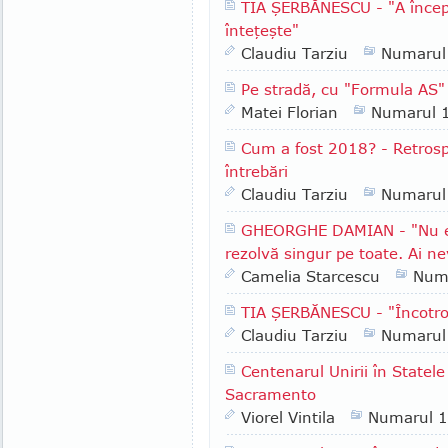
TIA ŞERBĂNESCU - "A începu
înteţeşte"
Claudiu Tarziu
Numarul
Pe stradă, cu "Formula AS" 
Matei Florian
Numarul 
Cum a fost 2018? - Retrospe
întrebări
Claudiu Tarziu
Numarul
GHEORGHE DAMIAN - "Nu e l
rezolvă singur pe toate. Ai ne
Camelia Starcescu
Num
TIA ŞERBĂNESCU - "Încotr
Claudiu Tarziu
Numarul
Centenarul Unirii în Statele
Sacramento
Viorel Vintila
Numarul 