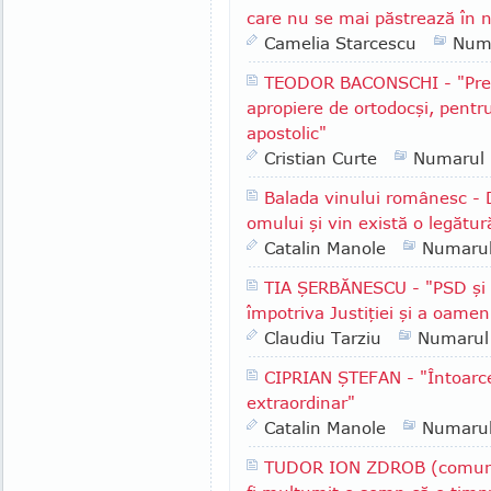
care nu se mai păstrează în n
Camelia Starcescu
Num
TEODOR BACONSCHI - "Presu
apropiere de ortodocşi, pentr
apostolic"
Cristian Curte
Numarul
Balada vinului românesc - 
omului şi vin există o legătur
Catalin Manole
Numaru
TIA ŞERBĂNESCU - "PSD şi A
împotriva Justiţiei şi a oameni
Claudiu Tarziu
Numarul
CIPRIAN ŞTEFAN - "Întoarce
extraordinar"
Catalin Manole
Numaru
TUDOR ION ZDROB (comuna 