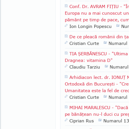
Conf. Dr. AVRAM FIŢIU - "În
Europa nu a mai cunoscut un 
pământ pe timp de pace, cum
Ion Longin Popescu
Nu
De ce pleacă românii din ţ
Cristian Curte
Numarul
TIA ŞERBĂNESCU - "Ultima i
Dragnea: vitamina D"
Claudiu Tarziu
Numarul
Arhidiacon lect. dr. IONUŢ
Ortodoxă din Bucureşti - "Cre
Umanitatea este la fel de cre
Cristian Curte
Numarul
MIHAI MARALESCU - "Dacă i
pe bănăţean nu-l duci cu pre
Ciprian Rus
Numarul 1