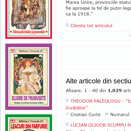
Marea Unire, provinciile stat
fie aproape la fel de puţin leg
ca la 1918."
Citeste tot articolul
Alte articole din sect
Afisare: 1 - 40 din
1.029
arti
THEODOR PALEOLOGU - "Ide
învăţător"
Cristian Curte
Numarul
LUCIAN GLIGOR SCUMPU Pri