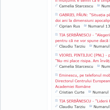
fi mulţumit e semn că e timpu
Camelia Starcescu
Num
GABRIEL PĂUN: "Situaţia păd
doi ani la dimensiuni apocalip
Ciprian Rus
Numarul 1
TIA ŞERBĂNESCU - "Alegeri
pentru că ne vor spune dacă 
Claudiu Tarziu
Numarul
VIOREL PINTILIUC (PNL) - p
"Nu-mi place risipa. Am învăţ
Camelia Starcescu
Num
Eminescu, pe telefonul mob
Directorul Centrului European
Academiei Române
Cristian Curte
Numarul
TIA ŞERBĂNESCU - "Lideri
Claudiu Tarziu
Numarul