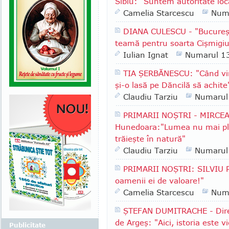
Sibiu: "Suntem autoritate lo
Camelia Starcescu
Num
DIANA CULESCU - "Bucureşt
teamă pentru soarta Cişmigiu
Iulian Ignat
Numarul 1
TIA ŞERBĂNESCU: "Când vin
şi-o lasă pe Dăncilă să achite
Claudiu Tarziu
Numarul
PRIMARII NOŞTRI - MIRCEA
Hunedoara:"Lumea nu mai plea
trăieşte în natură"
Claudiu Tarziu
Numarul
PRIMARII NOŞTRI: SILVIU P
oamenii ei de valoare!"
Camelia Starcescu
Num
ŞTEFAN DUMITRACHE - Direc
de Argeş: "Aici, istoria este vi
Publicitate