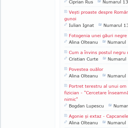
Ciprian Rus
Numarul 1
Veşti proaste despre Români
gunoi
Iulian Ignat
Numarul 1
Fotogenia unei găuri negre
Alina Olteanu
Numarul
Cum a învins postul negru 
Cristian Curte
Numarul
Povestea ouălor
Alina Olteanu
Numarul
Portret terestru al unui om
fizician - "Cercetare înseamn
nimic"
Bogdan Lupescu
Numar
Agonie şi extaz - Capcanele
Alina Olteanu
Numarul