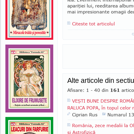
apariţiei lui, reeditarea albu
mai impresionante omagii dedi
Citeste tot articolul
Alte articole din sect
Afisare: 1 - 40 din
161
artico
VEŞTI BUNE DESPRE ROMÂN
RALUCA POPA, în topul celor m
Ciprian Rus
Numarul 1
România, zece medalii la O
şi Astrofizică