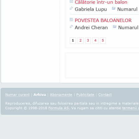
Călătorie într-un balon
Gabriela Lupu
Numarul
POVESTEA BALOANELOR
Andrei Cheran
Numarul
1
2
3
4
5
Numar curent
|
Arhiva
|
Abonamente
|
Publicitate
|
Contact
Reproducerea, difuzarea sau folosirea partiala sau in intregime a materialel
Copyright © 1998-2018
Formula AS
. Va rugam sa cititi cu atentie
termenii s