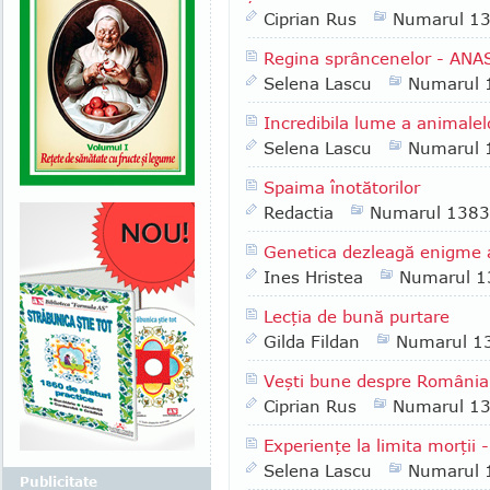
Ciprian Rus
Numarul 1
Regina sprâncenelor - AN
Selena Lascu
Numarul 
Incredibila lume a animalel
Selena Lascu
Numarul 
Spaima înotătorilor
Redactia
Numarul 1383
Genetica dezleagă enigme 
Ines Hristea
Numarul 1
Lecţia de bună purtare
Gilda Fildan
Numarul 1
Veşti bune despre România
Ciprian Rus
Numarul 1
Experienţe la limita morţii -
Selena Lascu
Numarul 
Publicitate