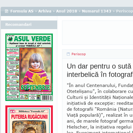
Formula AS
›
Arhiva
›
Anul 2018
›
Numarul 1343
› Periscop
Recomandari
Periscop
Un dar pentru o sută
interbelică în fotografi
"În anul Centenarului, Funda
Otetelişanu", în cola­borare c
Culturii şi Identităţii Naţional
iniţiativă de excepţie: reedit
de fotografii "România (Natură
Viaţă populară)", realizat în
ani, de marele foto­graf germ
Hielscher, la iniţiativa regelui 
lea. Eveni­ment internaţional 