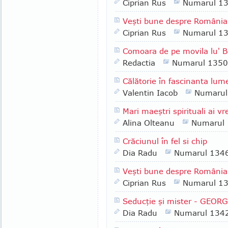
Ciprian Rus
Numarul 1
Veşti bune despre România 
Ciprian Rus
Numarul 1
Comoara de pe movila lu' 
Redactia
Numarul 1350
Călătorie în fascinanta lume
Valentin Iacob
Numarul
Mari maeştri spirituali ai v
Alina Olteanu
Numarul
Crăciunul în fel si chip
Dia Radu
Numarul 134
Veşti bune despre România
Ciprian Rus
Numarul 1
Seducţie şi mister - GEOR
Dia Radu
Numarul 134