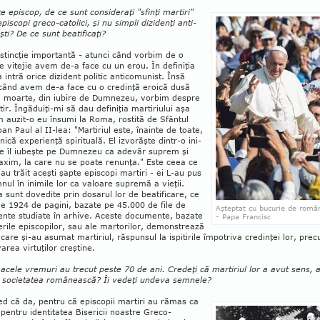
te episcop, de ce sunt consideraţi "sfinţi martiri"
episcopi greco-catolici, şi nu simpli dizidenţi anti-
ti? De ce sunt beatificaţi?
istincţie impor­tantă - atunci când vorbim de o
e vitejie avem de-a face cu un erou. În de­finiţia
 intră orice dizident politic antico­mu­nist. Însă
când avem de-a face cu o cre­din­ţă eroică dusă
 moarte, din iubire de Dum­­ne­zeu, vorbim despre
ir. Îngădui­ţi-mi să dau definiţia martiriului aşa
auzit-o eu însumi la Roma, rostită de Sfân­tul
an Paul al II-lea: "Mar­­ti­riul este, înainte de toate,
­nică experien­ţă spiritua­lă. El izvorăşte din­tr-o ini­
e îl iubeşte pe Dum­nezeu ca adevăr suprem şi
axim, la care nu se poate renunţa." Este ceea ce
 au trăit aceşti şapte epis­copi martiri - ei L-au pus
ul în inimile lor ca va­loare supremă a vieţii.
a sunt dovedite prin dosarul lor de beatificare, ce
e 1924 de pagini, bazate pe 45.000 de file de
Aşteptat cu bucurie de româ
te stu­diate în arhive. Aceste docu­mente, bazate
- Papa Francisc
erile epis­co­pilor, sau ale martorilor, de­monstrează
n care şi-au asu­mat martiriul, răs­punsul la ispitirile împotriva credinţei lor, pre
varea virtuţilor creştine.
 acele vremuri au trecut peste 70 de ani. Credeţi că martiriul lor a avut sens, 
în societatea românească? Îi vedeţi undeva semnele?
ed că da, pentru că episcopii martiri au rămas ca
pentru identitatea Bisericii noastre Greco-