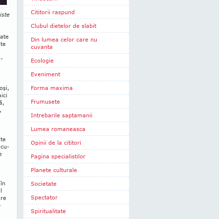
Cititorii raspund
iste
Clubul dietelor de slabit
oate
Din lumea celor care nu
nte
cuvanta
o-
Ecologie
Eveniment
oşi,
Forma maxima
ici
Frumusete
ă,
,
Intrebarile saptamanii
Lumea romaneasca
ate
Opinii de la cititori
ecu­
e
Pagina specialistilor
Planete culturale
în
Societate
l
Spectator
are
-
Spiritualitate