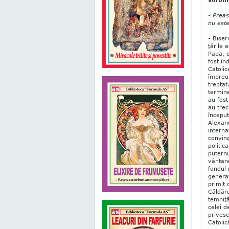
- Preas
nu est
- Biser
ţările 
Papa, e
fost în
Catolic
împreun
treptat
termine
au fost
au trec
început
Alexand
interna
conving
politic
puterni
vân­tar
fondul 
generat
primit 
Căldăru
temniţă
celei d
privesc 
Catolic