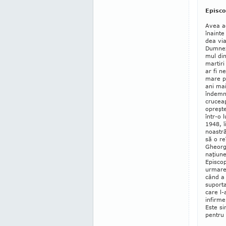
Episco
Avea ac
înainte
dea via
Dumneze
mul din
martiri
ar fi n
mare pe
ani mai
îndemna
crucea
opreşt
într-o 
1948, î
noastră
să o re
Gheor­g
naţiune
Episcop
urmare 
când a 
suporta
care l-
infirme
Este si
pentru 