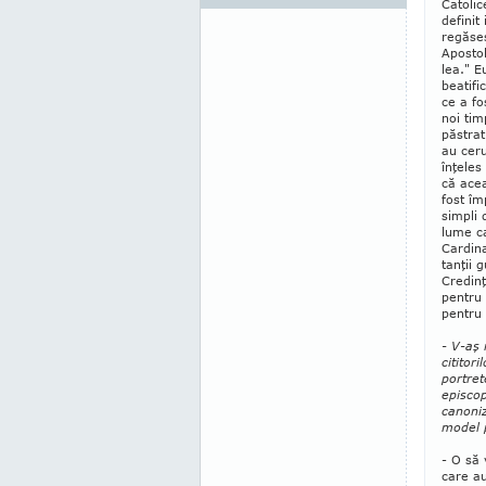
Catolic
definit
regăseş
Apos­tol
lea." E
bea­tif
ce a fo
noi tim
păstrat
au ceru
înţeles 
că acea
fost îm
simpli 
lume ca
Cardina
tanţii 
Cre­din
pentru 
pentru 
- V-aş
cititori
portret
episcop
canoniz
model 
- O să 
care au