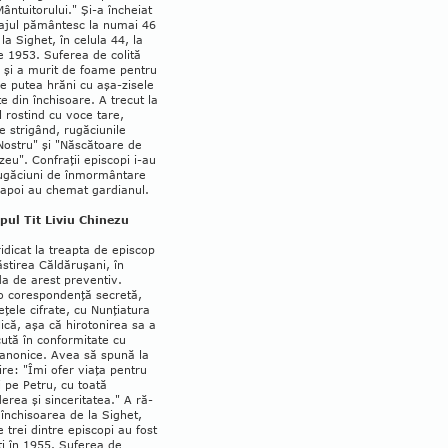
Mântuitorului." Şi-a încheiat
ajul pă­mân­tesc la numai 46
 la Sighet, în celula 44, la
e 1953. Suferea de colită
 şi a murit de foa­me pentru
e putea hrăni cu aşa-zisele
te din închisoare. A trecut la
 rostind cu voce tare,
 stri­gând, rugăciunile
Nos­tru" şi "Năs­cătoare de
u". Confraţii epis­copi i-au
rugăciuni de înmormântare
 apoi au chemat gardianul.
pul Tit Liviu Chinezu
ridicat la treap­ta de episcop
ăstirea Căldăru­şani, în
a de arest preventiv.
 o corespondenţă secretă,
leţele cifrate, cu Nunţiatura
ică, aşa că hirotonirea sa a
cută în conformitate cu
canonice. Avea să spună la
ire: "Îmi ofer viaţa pentru
ji pe Petru, cu toată
erea şi sinceritatea." A ră­
închisoarea de la Sighet,
 trei dintre episcopi au fost
ţi în 1955. Suferea de