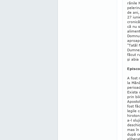
rănile 
pelerin
de ani,
27 iuni
cronică
că nu s
ali­men
Domnul
aproape
"Tatăl 
Dumneze
făcut 
şi abia
Episco
A fost 
la Mă­n
perioad
Exista
prin bi
Apostol
fost fă
legile 
hiroton
a-l slu
deschid
mas în 
după ce
elibera