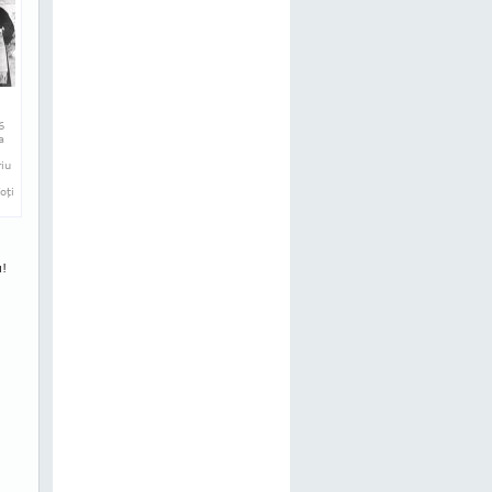
6
a
iu
oţi
u!