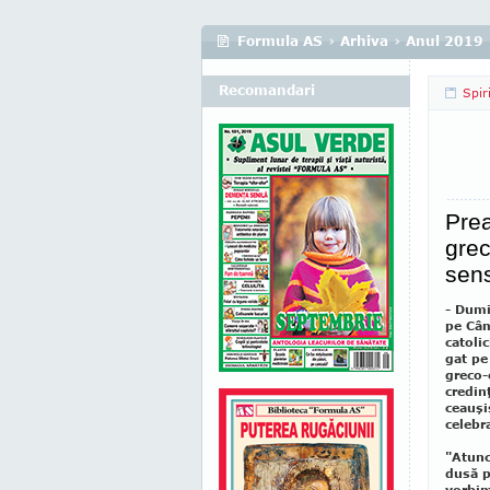
Formula AS
›
Arhiva
›
Anul 2019
Recomandari
Spir
Pre
grec
sens
- Dumi
pe Câm
catoli
gat pe
greco-c
credin
ceauşi
celebr
"Atunc
dusă p
vorbim