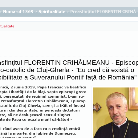
›
Numarul 1369
›
Spiritualitate
› Preasfinţitul FLORENTIN CRIHĂLM
itualitate
asfinţitul FLORENTIN CRIHĂLMEANU - Episco
o-catolic de Cluj-Gherla - "Eu cred că există o
ibilitate a Suveranului Pontif faţă de România"
nică, 2 iunie 2019, Papa Francisc va beatifica
pia Libertăţii de la Blaj, şapte episcopi greco-
ci, persecutaţi de regimul comu­nist. L-am ru­
 Preasfinţitul Florentin Crihălmeanu, Episcop
atolic de Cluj-Gher­la, care şi-a trăit el însuşi
ţa în clandestinitate, în perioada dictaturii
ste, să ne desluşească sensul slujbei
ate de Papa cu ocazia marii sărbători -
i când avem de-a face cu o credinţă eroică
ână la moarte, din iubire de Dumnezeu,
 despre un martir"