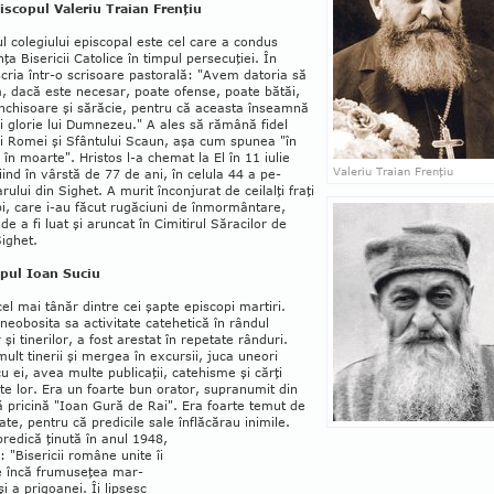
iscopul Valeriu Traian Frenţiu
l colegiului episcopal este cel care a con­dus
ţa Bi­sericii Catolice în tim­pul perse­cu­ţiei. În
cria într-o scrisoare pastorală: "Avem dato­ria să
, dacă este necesar, poate ofen­se, poate bătăi,
nchisoare şi să­răcie, pentru că aceasta în­seamnă
ai glorie lui Dumnezeu." A ales să rămână fidel
ii Ro­mei şi Sfântului Scaun, aşa cum spunea "în
i în moarte". Hristos l-a chemat la El în 11 iulie
Valeriu Traian Frenţiu
iind în vârstă de 77 de ani, în celula 44 a pe­
arului din Sighet. A murit înconjurat de ceilalţi fraţi
i, care i-au făcut rugăciuni de înmor­mântare,
 de a fi luat şi aruncat în Cimitirul Săracilor de
ighet.
pul Ioan Suciu
cel mai tânăr din­­tre cei şapte episcopi martiri.
 neobosita sa activitate catehetică în rândul
r şi tinerilor, a fost arestat în repetate rânduri.
ult tinerii şi mergea în ex­cursii, juca uneori
cu ei, avea multe publicaţii, catehis­me şi cărţi
te lor. Era un foarte bun orator, su­pranumit din
 pri­­cină "Ioan Gură de Rai". Era foarte temut de
tate, pentru că predicile sale înflă­cărau inimile.
pre­dică ţinută în anul 1948,
: "Bisericii române unite îi
e încă fru­museţea mar­
 şi a prigoanei. Îi lip­sesc