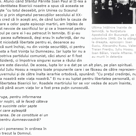
e. Atunci când Sfântul Părinte Ioan Paul al II-lea a
 identitatea Bisericii noastre a spus că aceasta se
te "cu totul deosebit, prin Uni­rea cu Scaunul
ic şi prin stig­­matul perse­cuţiilor secolului al XX-
u cred că în aceşti ani, de când lu­crăm la cauza de
icare a celor şapte episcopi mar­tiri, am înţeles de
Ultima întâlnire înainte de
st ne­voie de sacrificiul lor şi ce a însemnat pentru
temniţă, la Nunţiatura
pul pe care ei l-au petrecut în tem­niţe. Ei şi-au
Apostolică din Bucureşti, pe 
 pacea sufletească, deşi erau în suferinţă, dar nu
octombrie 1948. De la stâng
t niciodată libertate pentru ei, de­oarece au
la dreapta, episcopii: Ioan
Suciu, Alexandru Rusu, Valer
că sunt închişi, nu din voin­ţa secu­rităţii, ci pentru
Traian Frenţiu, Iuliu Hossu,
sta a fost Voinţa lui Dumne­zeu. Iar lupta lor nu a
Ioan Bălan, Vasile Aftenie. T
potriva partidului co­munist, căci atunci ar fi fost
au murit în detenţie
dizidenţi, ci îm­po­triva singurei surse a răului din
re este diavolul. De aceea, lupta lor s-a dat pe un alt plan, pe plan spiritual.
lul Iuliu Hossu a respins toate propunerile care i se făceau de către repre­zen­
guvernului şi de către înalta ierarhie ortodoxă, spunând: "Cu preţul credinţei, n
ţa noastră este viaţa noastră." Ei nu s-au luptat pentru liber­tatea personală, ci
libertatea Bisericii lor. Roadele martiriului lor se vor vedea de acum înain­te,
că până acum viaţa lor a fost prea puţin cu­noscută.
 ruga, pentru informarea
lor noştri, să le faceţi câteva
e succinte celor şapte
i care aşteaptă
area. De ce constituie ei un
pentru dumneavoastră?
vi-i pomenesc în ordinea în
 trecut la Domnul.