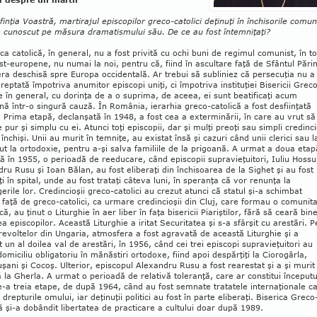
finţia Voastră, martirajul episcopilor greco-catolici deţinuţi în închisorile comun
e cunoscut pe măsura dramatismului său. De ce au fost întemniţaţi?
ica catolică, în gene­ral, nu a fost privită cu ochi buni de regimul comunist, în t
est-europene, nu numai la noi, pentru că, fiind în ascultare faţă de Sfântul Pări
ra deschisă spre Europa occiden­tală. Ar trebui să subliniez că per­secuţia nu a
dreptată împotriva anumitor episcopi uniţi, ci împotriva instituţiei Bi­sericii Grec
e în gene­ral, cu do­rinţa de a o suprima, de aceea, ei sunt beatificaţi acum
ă într-o singură cauză. În România, ierarhia greco-cato­lică a fost desfiinţată
. Prima etapă, declanşată în 1948, a fost cea a exterminării, în care au vrut să
 pur şi simplu cu ei. Atunci toţi episcopii, dar şi mulţi preoţi sau simpli cre­dinci
 închişi. Unii au murit în temniţe, au existat însă şi cazuri când unii clerici sau la
ut la ortodoxie, pentru a-şi salva fami­liile de la prigoană. A urmat a doua etap
ă în 1955, o perioadă de reeducare, când episcopii supravieţuitori, Iuliu Hossu
ru Rusu şi Ioan Bălan, au fost eli­beraţi din închisoarea de la Sighet şi au fost
ţi în spital, unde au fost trataţi câte­va luni, în speranţa că vor renunţa la
erile lor. Credincioşii greco-catolici au crezut atunci că statul şi-a schimbat
a faţă de greco-catolici, ca urmare credincioşii din Cluj, care for­mau o co­mu­nit
că, au ţinut o Liturghie în aer liber în faţa bisericii Piariştilor, fără să ceară bin
ea episcopilor. Această Liturghie a iritat Secu­ritatea şi s-a sfârşit cu arestări. P
revol­telor din Ungaria, atmosfera a fost agravată de aceas­tă Liturghie şi a
 un al doilea val de ares­tări, în 1956, când cei trei episcopi supravie­ţuitori au
domiciliu obligatoriu în mănăstiri ortodoxe, fiind apoi despărţiţi la Ciorogârla,
şani şi Cocoş. Ulterior, episcopul Alexandru Rusu a fost rearestat şi a şi murit 
 la Gherla. A urmat o perioadă de relativă toleranţă, care ar constitui începutu
e-a treia etape, de după 1964, când au fost semnate tratatele internaţionale c
drepturile omu­lui, iar deţinuţii politici au fost în parte eliberaţi. Bise­rica Gre­co
ă şi-a dobândit libertatea de practicare a cultului doar după 1989.