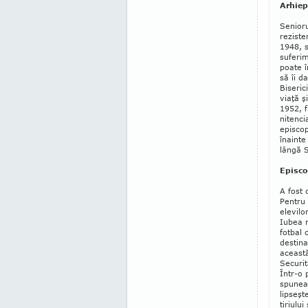
Arhiep
Senioru
rezisten
1948, s
suferim
poate î
să îi d
Biseric
viaţă ş
1952, f
nitenci
episcop
înainte
lângă S
Episco
A fost 
Pen­tru
elevilo
Iubea m
fotbal 
destina
această
Securi­
Într-o 
spu­nea
lipseşt
tiriului