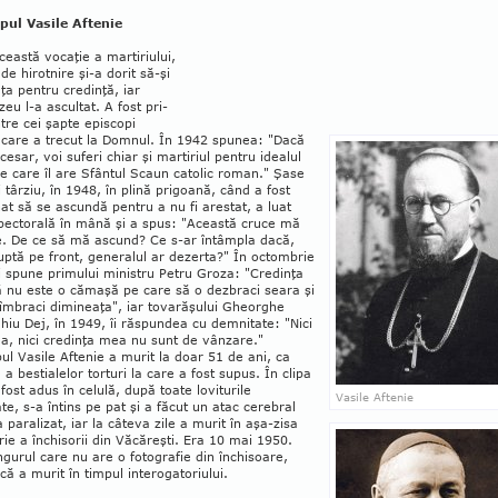
pul Vasile Aftenie
eastă voca­ţie a martiriului,
 de hirotnire şi-a dorit să-şi
ţa pentru credinţă, iar
u l-a ascultat. A fost pri­
tre cei şapte epis­copi
 care a trecut la Domnul. În 1942 spunea: "Dacă
ecesar, voi suferi chiar şi martiriul pentru idealul
 care îl are Sfântul Scaun ca­tolic ro­man." Şase
 târziu, în 1948, în plină prigoa­nă, când a fost
t să se ascundă pentru a nu fi arestat, a luat
pectorală în mână şi a spus: "Această cruce mă
e. De ce să mă ascund? Ce s-ar întâmpla dacă,
luptă pe front, generalul ar dezerta?" În octombrie
i spune primului ministru Petru Groza: "Credinţa
 nu este o că­maşă pe care să o dezbraci seara şi
îm­braci dimineaţa", iar tovarăşului Gheorghe
hiu Dej, în 1949, îi răspundea cu demnitate: "Nici
a, nici credinţa mea nu sunt de vânzare."
ul Vasile Afte­nie a murit la doar 51 de ani, ca
a bestialelor torturi la care a fost supus. În clipa
fost adus în celulă, după toate lovi­turile
Vasile Aftenie
te, s-a întins pe pat şi a făcut un atac cerebral
a paralizat, iar la câteva zile a murit în aşa-zisa
rie a închisorii din Văcăreşti. Era 10 mai 1950.
n­gurul care nu are o fotografie din închisoare,
că a murit în timpul intero­gato­riului.