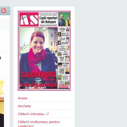
EANU - Episcop greco-catolic de Cluj-Gherla - "Eu cred că există o
p
Acasa
Ancheta
Cititorii intreaba...?
Cititorii multumesc pentru
vindecari!