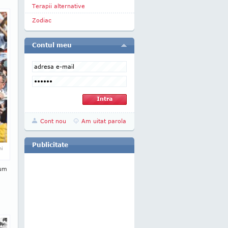
Terapii alternative
Zodiac
Contul meu
Cont nou
Am uitat parola
Publicitate
ni
cum
a