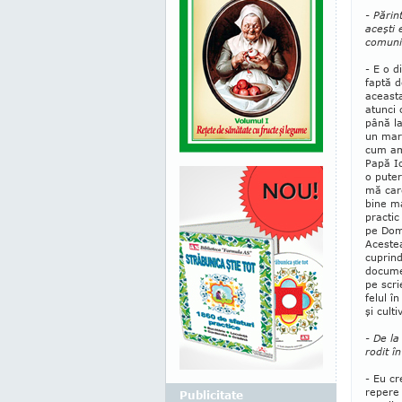
- Părin
aceşti 
comuniş
- E o d
faptă d
aceasta
atunci 
până la
un mart
cum am 
Papă Io
o pu­ter
mă car
bine m
practic
pe Domn
Aces­te
cuprind
documen
pe scri
felul î
şi culti
- De la
rodit 
- Eu cr
repere 
Publicitate