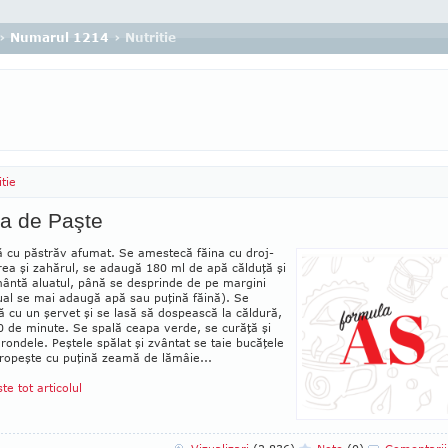
›
Numarul 1214
› Nutritie
itie
a de Paşte
ă cu păstrăv afumat. Se amestecă făina cu droj­
rea şi zahărul, se adaugă 180 ml de apă călduţă şi
ântă aluatul, până se des­prinde de pe margini
ual se mai adaugă apă sau puţină făină). Se
 cu un şervet şi se lasă să dospească la căldură,
0 de minute. Se spală ceapa verde, se curăţă şi
 rondele. Peştele spălat şi zvântat se taie bucăţele
tropeşte cu puţină zeamă de lămâie...
ste tot articolul