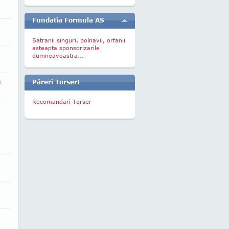
Fundatia Formula AS
Batranii singuri, bolnavii, orfanii
asteapta sponsorizarile
dumneavoastra...
e
Păreri Torser!
Recomandari Torser