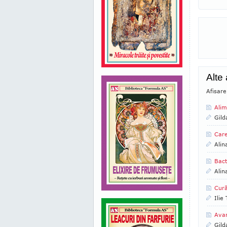
Alte 
Afisare
Alim
Gild
Care
Alin
Bact
Alin
Cură
Ilie
Avan
Gild