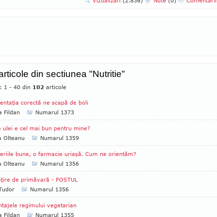
Vizualizari
(2.836)
Note
(0)
Comentari
articole din sectiunea "Nutritie"
: 1 - 40 din
102
articole
entaţia corectă ne scapă de boli
a Fildan
Numarul 1373
 ulei e cel mai bun pentru mine?
a Olteanu
Numarul 1359
eriile bune, o farmacie uriaşă. Cum ne orientăm?
a Olteanu
Numarul 1356
ţire de primăvară - POSTUL
 Tudor
Numarul 1356
tajele regimului vegetarian
a Fildan
Numarul 1355