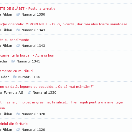
TE DE SLĂBIT - Postul alternativ
a Fildan
Numarul 1350
cţie orientală: MIRODENIILE - Dulci, picante, dar mai ales foarte sănătoase
a Fildan
Numarul 1343
te cu condimente
a Fildan
Numarul 1343
camente la borcan - Acru şi bun
ctia
Numarul 1341
amente cu murături
 Tudor
Numarul 1341
ne oxidată, legume cu pesticide... Ce să mai mâncăm?"
tor Formula AS
Numarul 1330
t în zahăr, îmbibat în grăsime, falsificat... Trei reguli pentru o alimentaţie
asă
a Fildan
Numarul 1320
iniul din farfurie
a Fildan
Numarul 1320