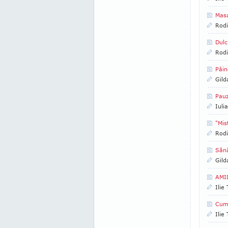
Mas
Rod
Dulc
Rod
Pâin
Gild
Pauz
Iuli
"Mis
Rod
Sănă
Gild
AMI
Ilie
Cum
Ilie