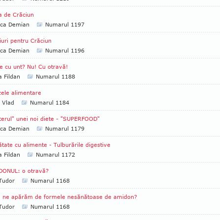
a de Crăciun
ica Demian
Numarul 1197
iuri pentru Crăciun
ica Demian
Numarul 1196
e cu unt? Nu! Cu otravă!
a Fildan
Numarul 1188
ele alimentare
a Vlad
Numarul 1184
terul" unei noi diete - "SUPERFOOD"
ica Demian
Numarul 1179
tate cu alimente - Tulburările digestive
a Fildan
Numarul 1172
DONUL: o otravă?
 Tudor
Numarul 1168
 ne apărăm de formele nesănătoase de amidon?
 Tudor
Numarul 1168