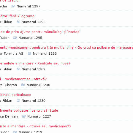
a de Crăciun
ctia
Numarul 1297
ători fără kilograme
a Fildan
Numarul 1295
de de prim ajutor pentru mâncăcioşi şi însetaţi
 Tudor
Numarul 1295
entul-medicament pentru a trăi mult şi bine - Ou crud cu pulbere de merişoar
tor Formula AS
Numarul 1263
leranţele alimentare - Realitate sau ifose?
a Fildan
Numarul 1262
l - medicament sau otravă?
rei Cheran
Numarul 1230
inaţii periculoase
a Fildan
Numarul 1230
limente obligatorii pentru sănătate
ica Demian
Numarul 1227
urile alimentare - otravă sau medicament?
 Tudor
Numarul 1219