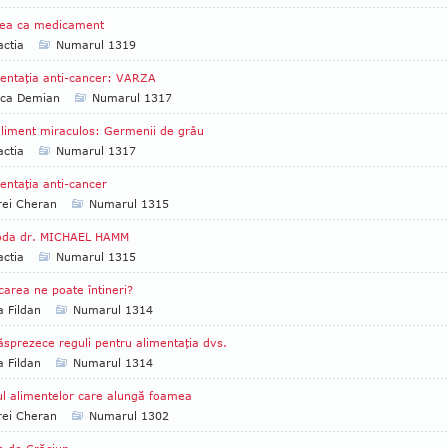
nea ca medicament
ctia
Numarul 1319
entaţia anti-cancer: VARZA
ica Demian
Numarul 1317
liment miraculos: Germenii de grâu
ctia
Numarul 1317
entaţia anti-cancer
rei Cheran
Numarul 1315
oda dr. MICHAEL HAMM
ctia
Numarul 1315
area ne poate întineri?
a Fildan
Numarul 1314
sprezece reguli pentru alimentaţia dvs.
a Fildan
Numarul 1314
l alimentelor care alungă foamea
rei Cheran
Numarul 1302