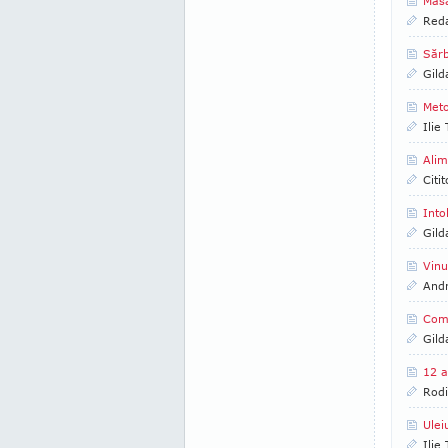
Mas
Reda
Sărb
Gild
Meto
Ilie
Alim
Citi
Into
Gild
Vinu
And
Comb
Gild
12 a
Rod
Ulei
Ilie