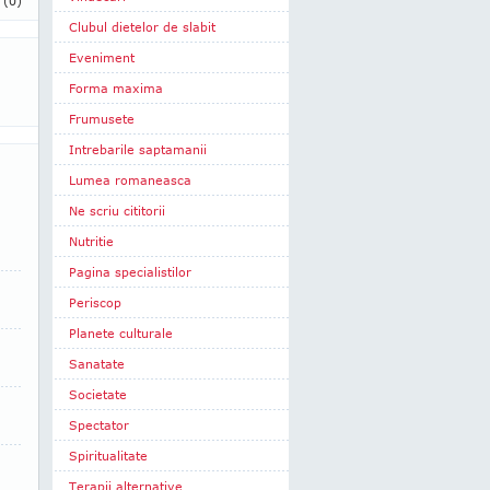
i
(0)
Clubul dietelor de slabit
Eveniment
Forma maxima
Frumusete
Intrebarile saptamanii
Lumea romaneasca
Ne scriu cititorii
Nutritie
Pagina specialistilor
Periscop
Planete culturale
Sanatate
Societate
Spectator
Spiritualitate
Terapii alternative