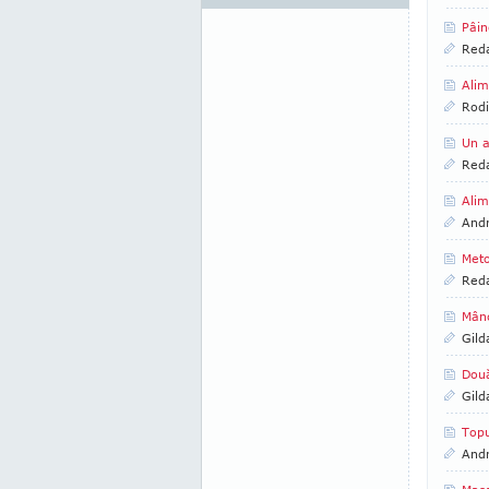
Pâi
Reda
Alim
Rod
Un a
Reda
Alim
And
Met
Reda
Mânc
Gild
Două
Gild
Topu
And