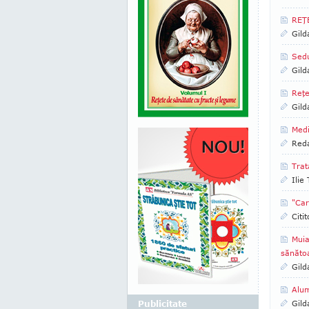
REŢE
Gild
Sedu
Gild
Reţe
Gild
Medi
Reda
Trat
Ilie
"Car
Citi
Muia
sănăto
Gild
Alum
Publicitate
Gild