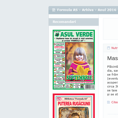
Formula AS
›
Arhiva
›
Anul 2016
Recomandari
Nutr
Mas
Plăcint
dia, sa
se frăm
(event
acoperă
circa 3
se taie
şi se s
Cite