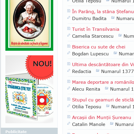
Otilia Teposu
Numarul 
În Parâng, la stâna Ştefanu
Dumitru Badita
Numaru
Turist în Transilvania
Camelia Starcescu
Num
Biserica cu sute de chei
Bogdan Lupescu
Numar
Ultima descântătoare din 
Redactia
Numarul 1377
Marea deportare a românilo
Alecu Renita
Numarul 
Stupul cu geamuri de sticlă
Otilia Teposu
Numarul 
Arcaşii din Munţii Şureanu
Catalin Manole
Numaru
Publicitate