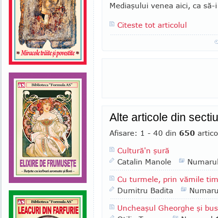
Me­dia­şului venea aici, ca să-
Citeste tot articolul
Alte articole din sect
Afisare: 1 - 40 din
650
artico
Cultură'n şură
Catalin Manole
Numaru
Cu turmele, prin vămile tim
Dumitru Badita
Numaru
Uncheaşul Gheorghe şi bus