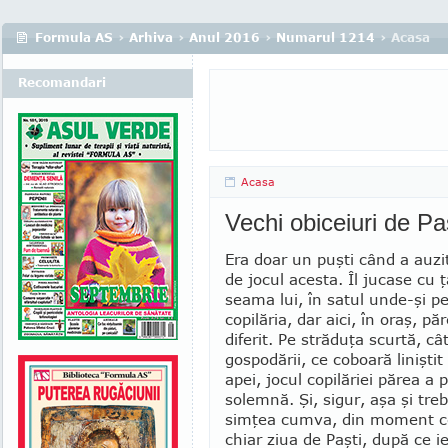
Formula AS
›
Arhiva
›
Anul 2016
›
Numarul 1214
› Acasa
Recomandari
Acasa
Vechi obiceiuri de P
Era doar un puşti când a auzi
de jocul acesta. Îl jucase cu 
seama lui, în satul unde-şi p
copilăria, dar aici, în oraş, p
diferit. Pe străduţa scurtă, câ
gospodării, ce coboară linişti
apei, jocul copilăriei părea a 
so­lemnă. Şi, sigur, aşa şi treb
simţea cumva, din moment ce,
chiar ziua de Paşti, după ce i