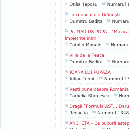
Otilia Teposu
Numarul 
La conacul din Brăneşti
Dumitru Badita
Numaru
Pr. MARIUS POPA - "Muzica 
împietrite inimi"
Catalin Manole
Numaru
Viile de la Teaca
Dumitru Badita
Numaru
IOANA LUI PUPĂZĂ
Iulian Ignat
Numarul 1
Veşti bune despre România
Camelia Starcescu
Num
Dragă "Formula AS"... Daruri
Redactia
Numarul 1348
ANCHETĂ - Ce bucurii aştept