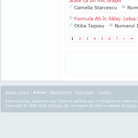
arate ca un mic orăşel"
Camelia Starcescu
Num
Formula AS în Sălaj: Lelea I
Otilia Teposu
Numarul 
1
2
3
4
5
6
7
›
»
Numar curent
|
Arhiva
|
Abonamente
|
Publicitate
|
Contact
Reproducerea, difuzarea sau folosirea partiala sau in intregime a materialel
Copyright © 1998-2016
Formula AS
. Va rugam sa cititi cu atentie
termenii s