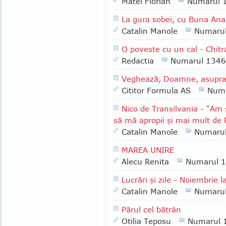
Matei Florian
Numarul 
La gura sobei, cu Buna Ana 
Catalin Manole
Numaru
O poveste cu un cal - Chitr
Redactia
Numarul 1346
Veghează, Doamne, asupra pă
Cititor Formula AS
Numa
Nico de Transilvania - "Am 
să mă apropii şi mai mult de
Catalin Manole
Numaru
MAREA UNIRE
Alecu Renita
Numarul 
Lucrări şi zile - Noiembrie l
Catalin Manole
Numaru
Părul cel bătrân
Otilia Teposu
Numarul 