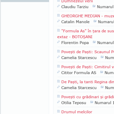
Dumnezeul verii
Claudiu Tarziu
Numarul
GHEORGHE MEDIAN - muzeogr
Catalin Manole
Numaru
"Formula As" în ţara de sus
extaz - BOTOŞANI
Florentin Popa
Numarul
Poveşti de Paşti: Scaunul Po
Camelia Starcescu
Num
Poveşti de Paşti: Cimitirul 
Cititor Formula AS
Numa
De Paşti, la tanti Regina di
Camelia Starcescu
Num
Poveşti cu grădinari şi grădi
Otilia Teposu
Numarul 
Drumul melcilor