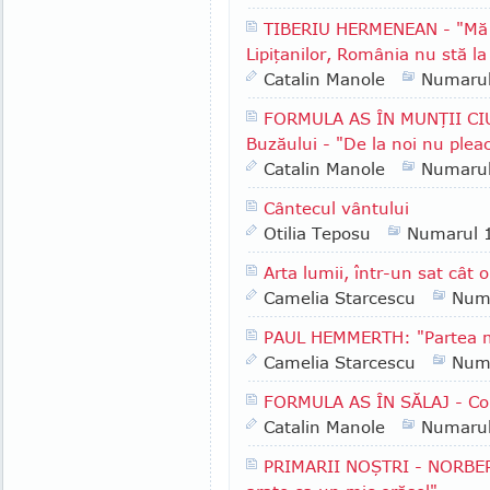
TIBERIU HERMENEAN - "Mă b
Lipiţanilor, România nu stă la
Catalin Manole
Numaru
FORMULA AS ÎN MUNŢII CI
Buzăului - "De la noi nu plea
Catalin Manole
Numaru
Cântecul vântului
Otilia Teposu
Numarul 
Arta lumii, într-un sat cât 
Camelia Starcescu
Num
PAUL HEMMERTH: "Partea me
Camelia Starcescu
Num
FORMULA AS ÎN SĂLAJ - Com
Catalin Manole
Numaru
PRIMARII NOŞTRI - NORBERT