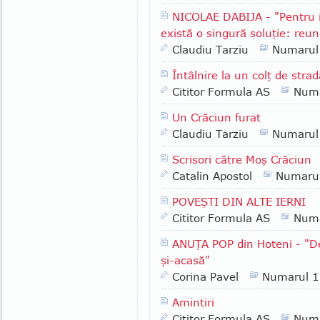
NICOLAE DABIJA - "Pentru ie
există o singură soluţie: reu
Claudiu Tarziu
Numarul
Întâlnire la un colţ de strad
Cititor Formula AS
Numa
Un Crăciun furat
Claudiu Tarziu
Numarul
Scrisori către Moş Crăciun
Catalin Apostol
Numaru
POVEŞTI DIN ALTE IERNI
Cititor Formula AS
Numa
ANUŢA POP din Hoteni - "De-
şi-acasă"
Corina Pavel
Numarul 
Amintiri
Cititor Formula AS
Numa