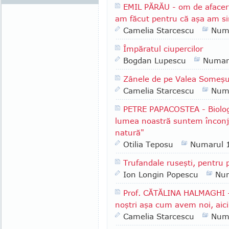
EMIL PĂRĂU - om de afaceri 
am făcut pentru că aşa am si
Camelia Starcescu
Num
Împăratul ciupercilor
Bogdan Lupescu
Numar
Zânele de pe Valea Someşu
Camelia Starcescu
Num
PETRE PAPACOSTEA - Biolog, s
lumea noastră suntem înconjura
natură"
Otilia Teposu
Numarul 
Trufandale ruseşti, pentru 
Ion Longin Popescu
Nu
Prof. CĂTĂLINA HALMAGHI - 
noştri aşa cum avem noi, aici
Camelia Starcescu
Num