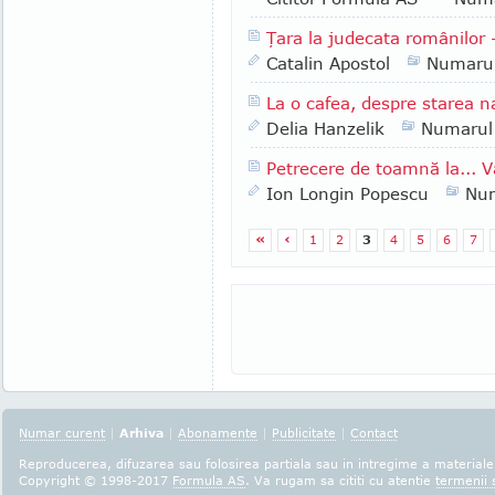
Ţara la judecata românilor -
Catalin Apostol
Numaru
La o cafea, despre starea na
Delia Hanzelik
Numarul
Petrecere de toamnă la... Vâ
Ion Longin Popescu
Nu
«
‹
1
2
3
4
5
6
7
Numar curent
|
Arhiva
|
Abonamente
|
Publicitate
|
Contact
Reproducerea, difuzarea sau folosirea partiala sau in intregime a materialel
Copyright © 1998-2017
Formula AS
. Va rugam sa cititi cu atentie
termenii s