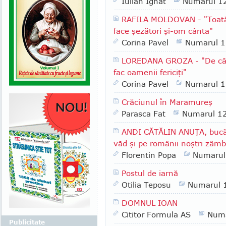
Iulian Ignat
Numarul 1
RAFILA MOLDOVAN - "Toată i
face şezători şi-om cânta"
Corina Pavel
Numarul 
LOREDANA GROZA - "De când
fac oamenii fericiţi"
Corina Pavel
Numarul 
Crăciunul în Maramureş
Parasca Fat
Numarul 1
ANDI CĂTĂLIN ANUŢA, bucăt
văd şi pe românii noştri zâmb
Florentin Popa
Numarul
Postul de iarnă
Otilia Teposu
Numarul 
DOMNUL IOAN
Cititor Formula AS
Numa
Publicitate