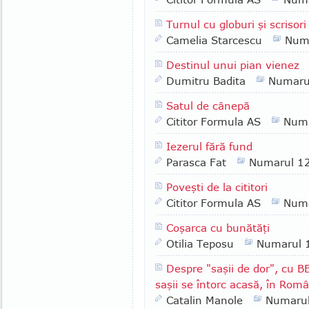
Turnul cu globuri şi scrisori
Camelia Starcescu
Num
Destinul unui pian vienez
Dumitru Badita
Numaru
Satul de cânepă
Cititor Formula AS
Numa
Iezerul fără fund
Parasca Fat
Numarul 1
Poveşti de la cititori
Cititor Formula AS
Numa
Coşarca cu bunătăţi
Otilia Teposu
Numarul 
Despre "saşii de dor", cu B
saşii se întorc acasă, în Rom
Catalin Manole
Numaru