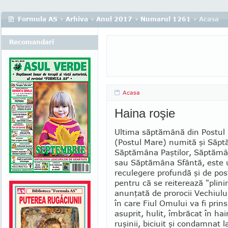
Formula AS
›
Arhiva
›
Anul 2017
›
Numarul 1261
› Acasa
Recomandari
Acasa
Haina roşie
Ultima săptămână din Postul S
(Postul Mare) numită şi Săpt
Săptămâna Paştilor, Săptă­mâ­
sau Săptămâna Sfântă, este 
reculegere profundă şi de pos
pen­tru că se reiterează "plini
anunţată de prorocii Vechiul
în care Fiul Omului va fi prin
asuprit, hulit, îmbrăcat în hai
ruşinii, biciuit şi condamnat