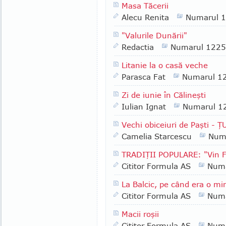
Masa Tăcerii
Alecu Renita
Numarul 
"Valurile Dunării"
Redactia
Numarul 1225
Litanie la o casă veche
Parasca Fat
Numarul 1
Zi de iunie în Călineşti
Iulian Ignat
Numarul 1
Vechi obiceiuri de Paşti - 
Camelia Starcescu
Num
TRADIŢII POPULARE: "Vin Flor
Cititor Formula AS
Numa
La Balcic, pe când era o mi
Cititor Formula AS
Numa
Macii roşii
Cititor Formula AS
Numa