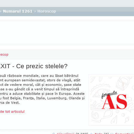
›
Numarul 1261
› Horoscop
oscop
IT - Ce prezic stelele?
uă războaie mondiale, care au lăsat bă­trânul
nt european semidevastat, stors de vla­gă, atât
ct de vedere moral, cât şi eco­nomic, şase state
se s-au gândit că a venit timpul să întreprindă
ntru a aduce stabilitate şi pace în Europa. Aceste
u fost Belgia, Fran­ţa, Italia, Luxemburg, Olanda şi
ia de Vest.
ste tot articolul