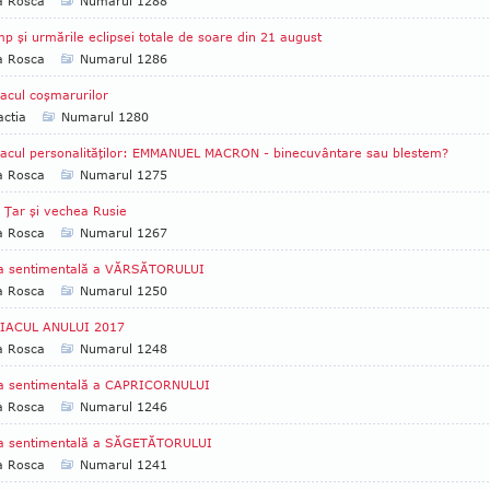
a Rosca
Numarul 1288
p şi urmările eclipsei totale de soare din 21 august
a Rosca
Numarul 1286
acul coşmarurilor
ctia
Numarul 1280
acul personalităţilor: EMMANUEL MACRON - binecuvântare sau blestem?
a Rosca
Numarul 1275
 Ţar şi vechea Rusie
a Rosca
Numarul 1267
ţa sentimentală a VĂRSĂTORULUI
a Rosca
Numarul 1250
IACUL ANULUI 2017
a Rosca
Numarul 1248
ţa sentimentală a CAPRICORNULUI
a Rosca
Numarul 1246
ţa sentimentală a SĂGETĂTORULUI
a Rosca
Numarul 1241