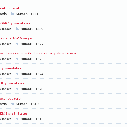
itul zodiacal
ctia
Numarul 1331
IOARA şi sănătatea
a Rosca
Numarul 1329
tămâna 10-16 august
a Rosca
Numarul 1327
acul succesului - Pentru doamne şi domnişoare
a Rosca
Numarul 1325
 şi sănătatea
a Rosca
Numarul 1324
L şi sănătatea
a Rosca
Numarul 1320
acul copacilor
ctia
Numarul 1319
NII şi sănătatea
a Rosca
Numarul 1315