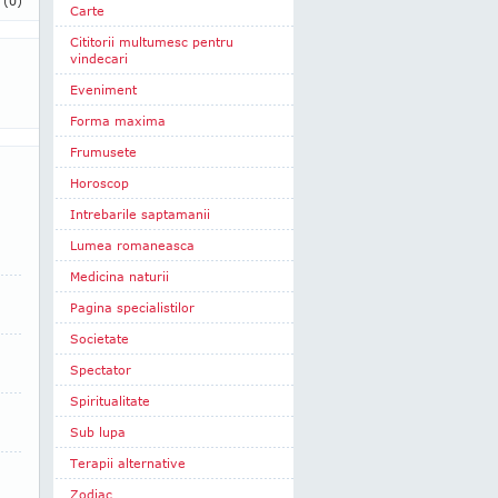
i
(0)
Carte
Cititorii multumesc pentru
vindecari
Eveniment
Forma maxima
Frumusete
Horoscop
Intrebarile saptamanii
Lumea romaneasca
Medicina naturii
Pagina specialistilor
Societate
Spectator
Spiritualitate
Sub lupa
Terapii alternative
Zodiac