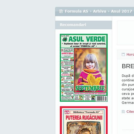
Formula AS
›
Arhiva
›
Anul 2017
Recomandari
Hor
BREX
După do
contine
din pun
curajoa
ceva pe
state a
German
Cite