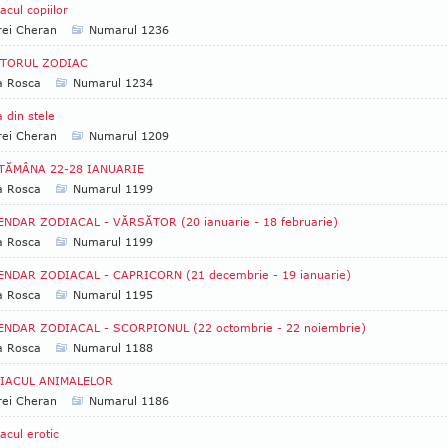
acul copiilor
rei Cheran
Numarul 1236
TORUL ZODIAC
a Rosca
Numarul 1234
 din stele
rei Cheran
Numarul 1209
TĂMÂNA 22-28 IANUARIE
a Rosca
Numarul 1199
ENDAR ZODIACAL - VĂRSĂTOR (20 ianuarie - 18 februarie)
a Rosca
Numarul 1199
ENDAR ZODIACAL - CAPRICORN (21 decembrie - 19 ianuarie)
a Rosca
Numarul 1195
ENDAR ZODIACAL - SCORPIONUL (22 octombrie - 22 noiembrie)
a Rosca
Numarul 1188
IACUL ANIMALELOR
rei Cheran
Numarul 1186
acul erotic