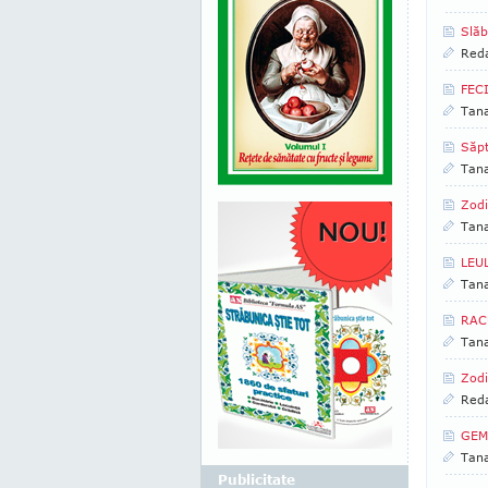
Slăb
Reda
FEC
Tan
Săp
Tan
Zodi
Tan
LEUL
Tan
RACU
Tan
Zodi
Reda
GEME
Tan
Publicitate