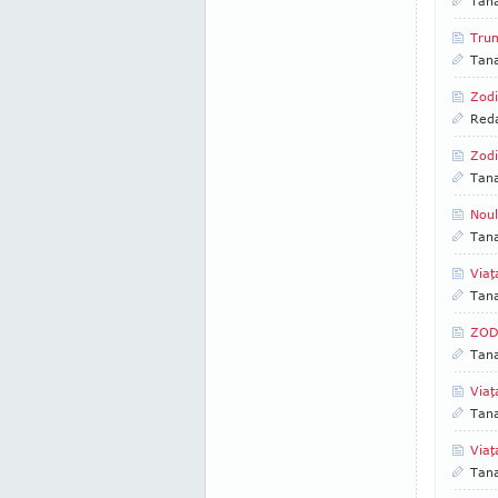
Tan
Trum
Tan
Zodi
Reda
Zodi
Tan
Noul
Tan
Via
Tan
ZOD
Tan
Via
Tan
Via
Tan