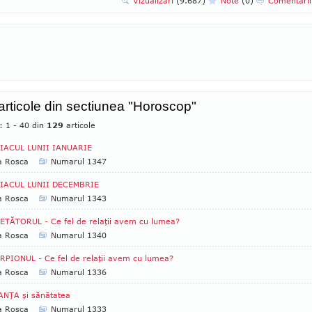
Vizualizari
(9.687)
Note
(0)
Comentari
 articole din sectiunea "Horoscop"
: 1 - 40 din
129
articole
IACUL LUNII IANUARIE
a Rosca
Numarul 1347
IACUL LUNII DECEMBRIE
a Rosca
Numarul 1343
TĂTORUL - Ce fel de relaţii avem cu lumea?
a Rosca
Numarul 1340
PIONUL - Ce fel de relaţii avem cu lumea?
a Rosca
Numarul 1336
ANŢA şi sănătatea
a Rosca
Numarul 1333