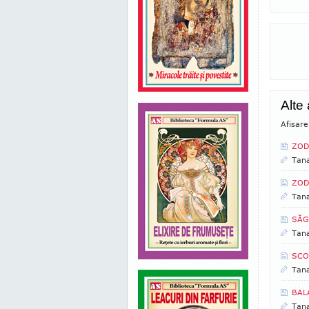
Alte
Afisare
ZOD
Tan
ZOD
Tan
SĂGE
Tan
SCOR
Tan
BAL
Tan