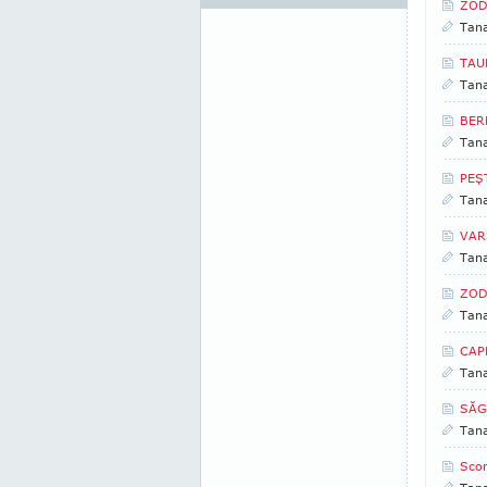
ZOD
Tan
TAUR
Tan
BER
Tan
PEŞT
Tan
VAR
Tan
ZOD
Tan
CAP
Tan
SĂG
Tan
Scor