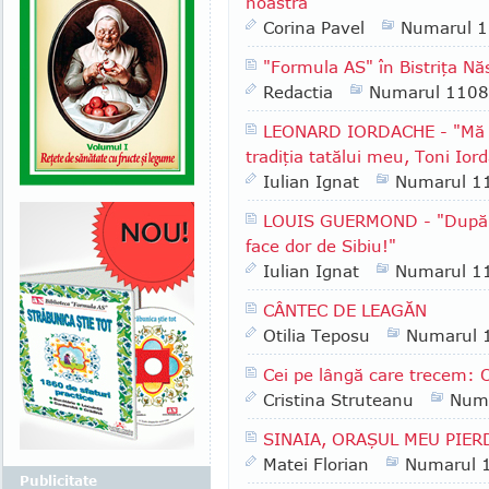
noastră"
Corina Pavel
Numarul 
"Formula AS" în Bistriţa N
Redactia
Numarul 1108
LEONARD IORDACHE - "Mă s
tradiţia tatălui meu, Toni Ior
Iulian Ignat
Numarul 1
LOUIS GUERMOND - "După pat
face dor de Sibiu!"
Iulian Ignat
Numarul 1
CÂNTEC DE LEAGĂN
Otilia Teposu
Numarul 
Cei pe lângă care trecem: 
Cristina Struteanu
Num
SINAIA, ORAŞUL MEU PIER
Matei Florian
Numarul 
Publicitate