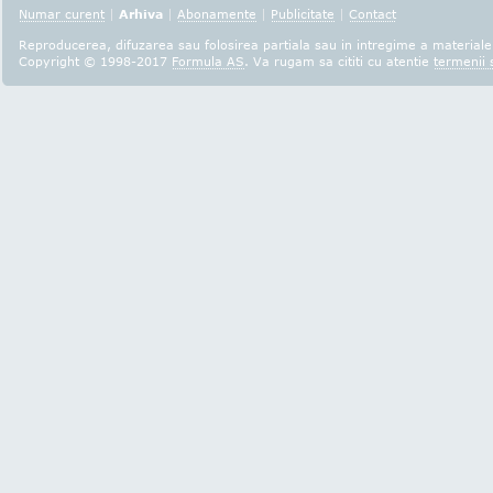
Numar curent
|
Arhiva
|
Abonamente
|
Publicitate
|
Contact
Reproducerea, difuzarea sau folosirea partiala sau in intregime a materialel
Copyright © 1998-2017
Formula AS
. Va rugam sa cititi cu atentie
termenii s