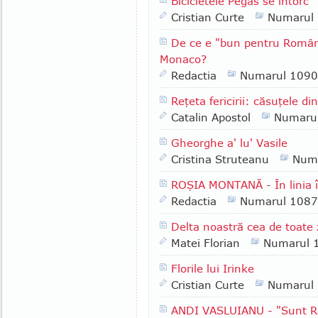
Bicicletele Pegas se întorc
Cristian Curte
Numarul
De ce e "bun pentru Român
Monaco?
Redactia
Numarul 1090
Reţeta fericirii: căsuţele di
Catalin Apostol
Numaru
Gheorghe a' lu' Vasile
Cristina Struteanu
Num
ROŞIA MONTANĂ - În linia înt
Redactia
Numarul 1087
Delta noastră cea de toate z
Matei Florian
Numarul 
Florile lui Irinke
Cristian Curte
Numarul
ANDI VASLUIANU - "Sunt Raci