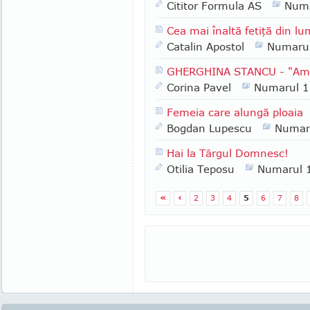
Cititor Formula AS
Numa
Cea mai înaltă fetiţă din l
Catalin Apostol
Numaru
GHERGHINA STANCU - "Am t
Corina Pavel
Numarul 
Femeia care alungă ploaia
Bogdan Lupescu
Numar
Hai la Târgul Domnesc!
Otilia Teposu
Numarul 
«
‹
2
3
4
5
6
7
8