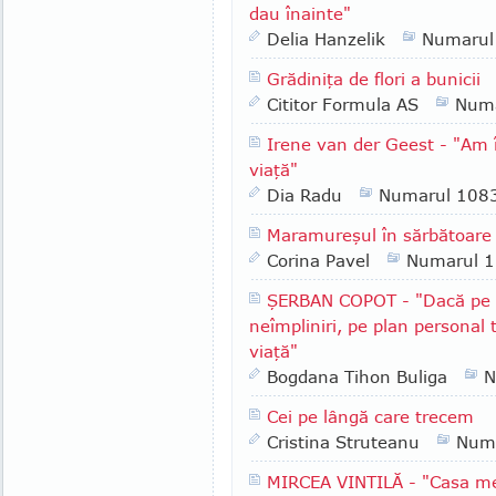
dau înainte"
Delia Hanzelik
Numarul
Grădiniţa de flori a bunicii
Cititor Formula AS
Numa
Irene van der Geest - "Am 
viaţă"
Dia Radu
Numarul 108
Maramureşul în sărbătoare
Corina Pavel
Numarul 
ŞERBAN COPOT - "Dacă pe p
neîmpliniri, pe plan personal 
viaţă"
Bogdana Tihon Buliga
N
Cei pe lângă care trecem
Cristina Struteanu
Num
MIRCEA VINTILĂ - "Casa mea