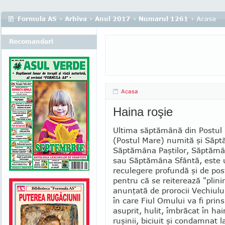
Formula AS
›
Arhiva
›
Anul 2017
›
Numarul 1261
› Acasa
Recomandari
Acasa
Haina roşie
Ultima săptămână din Postul S
(Postul Mare) numită şi Săpt
Săptămâna Paştilor, Săptă­mâ­
sau Săptămâna Sfântă, este 
reculegere profundă şi de pos
pen­tru că se reiterează "plini
anunţată de prorocii Vechiul
în care Fiul Omului va fi prin
asuprit, hulit, îmbrăcat în hai
ruşinii, biciuit şi condamnat