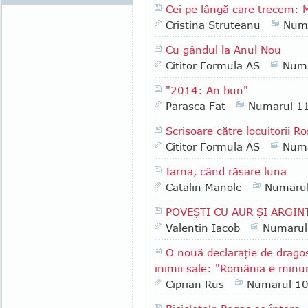
Cei pe lângă care trecem:
Cristina Struteanu
Num
Cu gândul la Anul Nou
Cititor Formula AS
Numa
"2014: An bun"
Parasca Fat
Numarul 1
Scrisoare către locuitorii R
Cititor Formula AS
Numa
Iarna, când răsare luna
Catalin Manole
Numaru
POVEŞTI CU AUR ŞI ARGIN
Valentin Iacob
Numarul
O nouă declaraţie de dragos
inimii sale: "România e minu
Ciprian Rus
Numarul 1