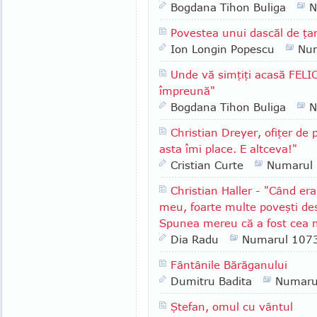
Bogdana Tihon Buliga
N
Povestea unui dascăl de ţa
Ion Longin Popescu
Nu
Unde vă simţiţi acasă FELI
împreună"
Bogdana Tihon Buliga
N
Christian Dreyer, ofiţer de p
asta îmi place. E altceva!"
Cristian Curte
Numarul
Christian Haller - "Când er
meu, foarte multe poveşti de
Spunea mereu că a fost cea 
Dia Radu
Numarul 107
Fântânile Bărăganului
Dumitru Badita
Numaru
Ştefan, omul cu vântul