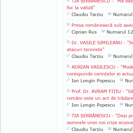
TIA ŞERBĂNESCU - "Mă baze
foc la valiză"
Claudiu Tarziu
Numarul
Presa românească sub ase
Ciprian Rus
Numarul 1
Dr. VASILE SIMILEANU - "Su
atacuri teroriste"
Claudiu Tarziu
Numarul
ADRIAN VASILESCU - "Mode
corespunde cerinţelor ei actu
Ion Longin Popescu
Nu
Prof. Dr. AVRAM FIŢIU - "Să 
români este un act de trădare
Ion Longin Popescu
Nu
TIA ŞERBĂNESCU - "Deşi pre
semnele unei noi crize econ
Claudiu Tarziu
Numarul