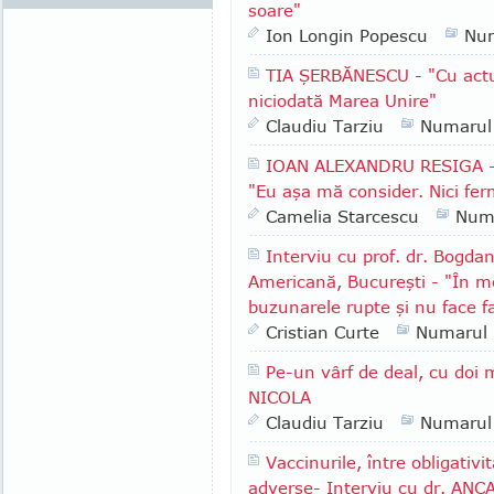
soare"
Ion Longin Popescu
Nu
TIA ŞERBĂNESCU - "Cu actua
niciodată Marea Unire"
Claudiu Tarziu
Numarul
IOAN ALEXANDRU RESIGA - P
"Eu aşa mă consider. Nici ferm
Camelia Starcescu
Num
Interviu cu prof. dr. Bogd
Americană, Bucureşti - "În m
buzunarele rupte şi nu face fa
Cristian Curte
Numarul
Pe-un vârf de deal, cu doi
NICOLA
Claudiu Tarziu
Numarul
Vaccinurile, între obligativ
adverse- Interviu cu dr. AN