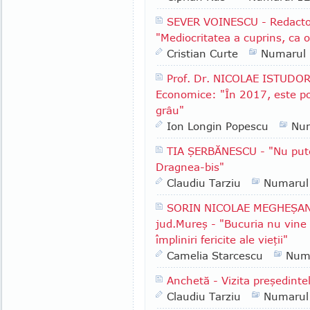
SEVER VOINESCU - Redactor
"Mediocritatea a cuprins, ca o
Cristian Curte
Numarul
Prof. Dr. NICOLAE ISTUDOR,
Economice: "În 2017, este pos
grâu"
Ion Longin Popescu
Nu
TIA ŞERBĂNESCU - "Nu pute
Dragnea-bis"
Claudiu Tarziu
Numarul
SORIN NICOLAE MEGHEŞAN -
jud.Mureş - "Bucuria nu vine de
împliniri fericite ale vieţii"
Camelia Starcescu
Num
Anchetă - Vizita preşedinte
Claudiu Tarziu
Numarul