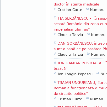
doctor în ştiinţe medicale
Cristian Curte
Numarul
TIA ŞERBĂNESCU - "Îi suspe
scoată România din zona euro-
imperialismului rus"
Claudiu Tarziu
Numarul
DAN GORBĂNESCU, întreprin
sunt o pană de pe pasărea P
Claudiu Tarziu
Numarul
ION DAMIAN POŞTOACĂ - "Le 
brazdă"
Ion Longin Popescu
Nu
TRAIAN UNGUREANU, Europar
România funcţionează o mulg
de circuite politice"
Cristian Curte
Numarul