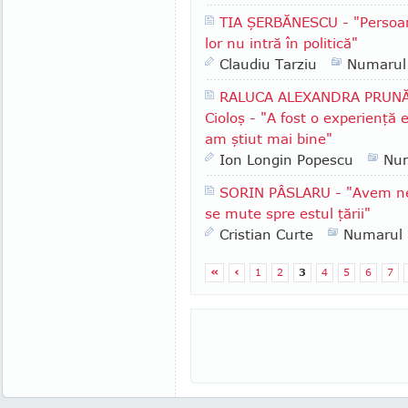
TIA ŞERBĂNESCU - "Persoane
lor nu intră în politică"
Claudiu Tarziu
Numarul
RALUCA ALEXANDRA PRUNĂ - M
Cioloş - "A fost o experienţă 
am ştiut mai bine"
Ion Longin Popescu
Nu
SORIN PÂSLARU - "Avem nevo
se mute spre estul ţării"
Cristian Curte
Numarul
«
‹
1
2
3
4
5
6
7