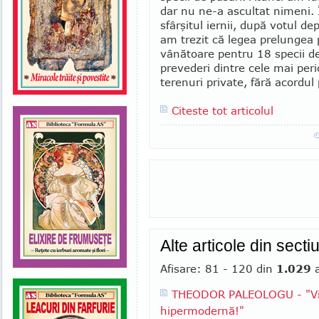
dar nu ne-a ascultat nimeni. 
sfârşitul iernii, după votul de
am trezit că legea prelungea 
vânătoare pentru 18 specii de
prevederi dintre cele mai per
terenuri private, fără acordul 
Citeste tot articolul
Alte articole din sect
Afisare: 81 - 120 din
1.029
a
THEODOR PALEOLOGU - "Visez
hipermodernă!"