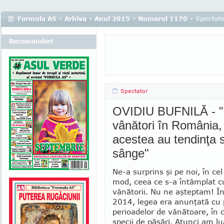
Formula AS
›
Arhiva
›
Anul 2015
›
Numarul 1170
› Spectat
Recomandari
Spectator
OVIDIU BUFNILĂ - "St
vânători în România,
acestea au tendinţa 
sânge"
Ne-a surprins şi pe noi, în ce
mod, ceea ce s-a întâmplat c
vânătorii. Nu ne aş­tep­tam! 
2014, legea era anunţată cu p
perioadelor de vânătoare, în c
spe­cii de păsări. Atunci am lu