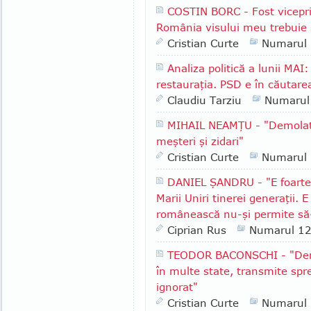
COSTIN BORC - Fost vicepri
România visului meu trebuie s
Cristian Curte
Numarul
Analiza politică a lunii MA
restauraţia. PSD e în căutare
Claudiu Tarziu
Numarul
MIHAIL NEAMŢU - "Demolator
meşteri şi zidari"
Cristian Curte
Numarul
DANIEL ŞANDRU - "E foart
Marii Uniri tinerei generaţii. 
românească nu-şi permite să-
Ciprian Rus
Numarul 1
TEODOR BACONSCHI - "Deriva
în multe state, transmite spr
ignorat"
Cristian Curte
Numarul