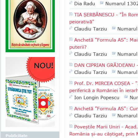
Dia Radu
Numarul 130
TIA ŞERBĂNESCU - "În Român
peiorativă"
Claudiu Tarziu
Numarul
Anchetă "Formula AS": Mai 
puterii?
Claudiu Tarziu
Numarul
DAN CIPRIAN GRĂJDEANU - "
Claudiu Tarziu
Numarul
Prof. Dr. MIRCEA COŞEA - "
periferică a României în iera
Ion Longin Popescu
Nu
Anchetă "Formula AS": Cum
Claudiu Tarziu
Numarul
Poveştile Marii Uniri - Aca
România şi-au câştigat, prin 
Publicitate