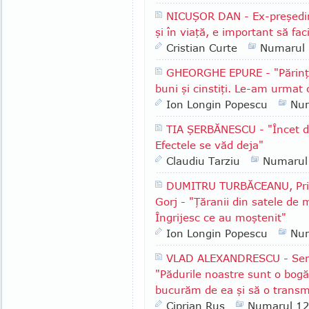
NICUŞOR DAN - Ex-preşedinte
şi în viaţă, e important să fac
Cristian Curte
Numarul
GHEORGHE EPURE - "Părinţii
buni şi cinstiţi. Le-am urmat 
Ion Longin Popescu
Nu
TIA ŞERBĂNESCU - "Încet da
Efectele se văd deja"
Claudiu Tarziu
Numarul
DUMITRU TURBĂCEANU, Prima
Gorj - "Ţăranii din satele de
Îngrijesc ce au moştenit"
Ion Longin Popescu
Nu
VLAD ALEXANDRESCU - Senato
"Pădurile noastre sunt o bog
bucurăm de ea şi să o transmi
Ciprian Rus
Numarul 1