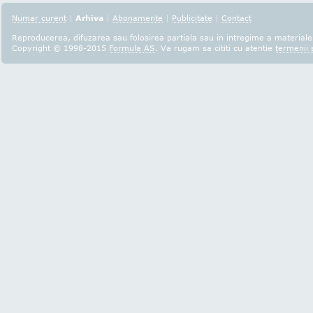
Numar curent
|
Arhiva
|
Abonamente
|
Publicitate
|
Contact
Reproducerea, difuzarea sau folosirea partiala sau in intregime a materialel
Copyright © 1998-2015
Formula AS
. Va rugam sa cititi cu atentie
termenii s