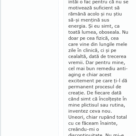
întâi o fac pentru că nu se
motivează suficient să
rămână acolo şi nu ştiu
să-şi menţină sus
energia. Şi eu simt, ca
toată lumea, oboseala. Nu
doar pe cea fi­zică, cea
care vine din lungile mele
zile în clinică, ci şi pe
cealaltă, dată de trecerea
vremii. Dar pentru mine,
cel mai bun remediu anti-
aging e chiar acest
excitement pe care ţi-l dă
permanent procesul de
creaţie. De fiecare dată
când simt că încolţeşte în
mine plictisul sau rutina,
inventez ceva nou.
Uneori, chiar rupând total
cu ce făceam înainte,
creându-mi o
discontinuitate. Nu mi-e