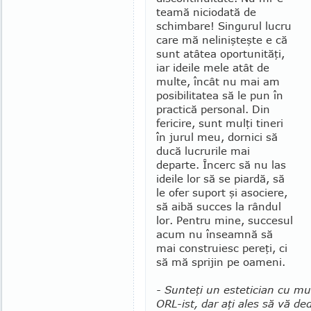
teamă niciodată de
schim­bare! Singurul lucru
care mă nelinişteşte e că
sunt atâtea oportunităţi,
iar ideile mele atât de
mul­te, încât nu mai am
posibilitatea să le pun în
practică personal. Din
fericire, sunt mulţi tineri
în jurul meu, dornici să
ducă lucrurile mai
departe. Încerc să nu las
ideile lor să se piardă, să
le ofer suport şi aso­ciere,
să aibă succes la rândul
lor. Pentru mine, succesul
acum nu înseamnă să
mai construiesc pe­reţi, ci
să mă sprijin pe oameni.
- Sunteţi un estetician cu mul
ORL-ist, dar aţi ales să vă de