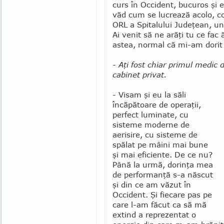
curs în Occident, bucuros şi
văd cum se lucrează acolo, co
ORL a Spitalului Judeţean, u
Ai venit să ne arăţi tu ce fac 
astea, normal că mi-am dorit 
- Aţi fost chiar primul medic
cabinet privat.
- Visam şi eu la săli
încăpătoare de operaţii,
perfect luminate, cu
sisteme moderne de
aerisire, cu sisteme de
spălat pe mâini mai bune
şi mai efi­ciente. De ce nu?
Până la urmă, dorinţa mea
de per­for­manţă s-a născut
şi din ce am văzut în
Occident. Şi fiecare pas pe
care l-am făcut ca să mă
extind a reprezentat o