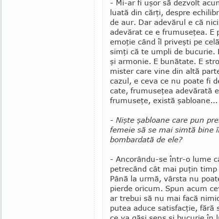
- Mi-ar fi uşor să dezvolt acu
luată din cărţi, despre echilib
de aur. Dar adevărul e că nici
adevărat ce e fru­mu­­seţea. E
emoţie când îl priveşti pe ce­lă
simţi că te umpli de bucurie. 
şi armonie. E bunătate. E str
mister care vine din altă parte
cazul, e ceva ce nu poate fi d
cate, frumuseţea adevărată e
frumuseţe, există şabloane...
- Nişte şabloane care pun pre
femeie să se mai simtă bine în
bombardată de ele?
- Ancorându-se într-o lume câ
petrecând cât mai puţin timp la
Până la urmă, vârsta nu poate
pierde oricum. Spun acum cev
ar trebui să nu mai facă nimi
pu­tea aduce satisfacţie, fă­ră
ce va găsi sens şi bucurie în l