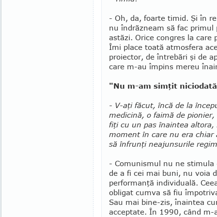
- Oh, da, foarte timid. Şi în r
nu îndrăzneam să fac primul p
astăzi. Orice con­gres la care 
Îmi pla­ce toată atmosfera ac
proiector, de întrebări şi de a
care m-au împins mereu înai
"Nu m-am simţit niciodată
- V-aţi făcut, încă de la în­cep
medicină, o faimă de pionier,
fiţi cu un pas înaintea altora, 
moment în care nu era chiar 
să înfrunţi neajunsurile regim
- Comunismul nu ne stimula 
de a fi cei mai buni, nu voia d
perfor­man­ţă individuală. Ce
obligat cumva să fiu împotriv
Sau mai bine-zis, îna­intea cur
acceptate. În 1990, când m-am