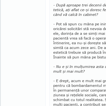
- După aproape trei decenii de
tetică, aţi aflat ce-şi doresc 
când vă calcă în cabinet?
- Pot să spun cu mâna pe ini
oricărei solicitări stă nevoia 
ele, dorinţa de a se simţi mai
pacientă vrea să facă o opera
întinerire, ea nu-şi doreşte s
simtă ca acum zece ani. De a
estetică trebuie să producă î
Înainte să pun mâna pe bistur
- Nu e şi în mulţumirea asta 
mult şi mai mult?
- E drept, acum e mult mai gr
pentru că bombardamentul me­
în permanenţă unor comparaţii
ziunea şi reţelele sociale, ca
schimbat cu totul realitatea.
mulţi pacienţi, a contribuit s