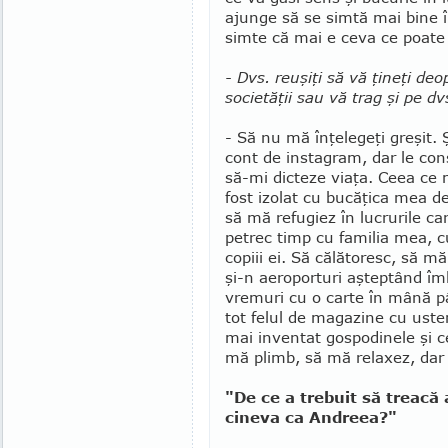
ajunge să se sim­tă mai bine î
simte că mai e ceva ce poate f
- Dvs. reuşiţi să vă ţineţi de
societăţii sau vă trag şi pe dvs
- Să nu mă înţelegeţi greşit.
cont de instagram, dar le con
să-mi dicteze viaţa. Ceea ce
fost izolat cu bucăţica mea de
să mă refu­giez în lucrurile c
petrec timp cu familia mea, cu
copiii ei. Să călătoresc, să m
şi-n ae­roporturi aşteptând îm
vremuri cu o carte în mână p
tot felul de ma­gazine cu us­t
mai inventat gospodinele şi c
mă plimb, să mă relaxez, dar 
"De ce a trebuit să treacă
cineva ca Andreea?"