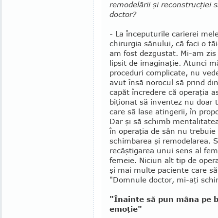
remodelării şi reconstrucţiei
doctor?
- La începuturile carierei me
chirurgia sânului, că faci o tă
am fost dezgustat. Mi-am zis 
lipsit de ima­ginaţie. Atunci m
proceduri complicate, nu ved
avut însă norocul să prind di
capăt în­credere că operaţia a
biţionat să inventez nu doar te
care să lase atingerii, în pro­
Dar şi să schimb men­talitatea
în operaţia de sân nu trebuie
schimbarea şi remodelarea. Sâ
recâştigarea unui sens al femi­
femeie. Niciun alt tip de oper
şi mai multe paciente care s
"Domnule doctor, mi-aţi schi
"Înainte să pun mâna pe bi
emoţie"