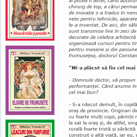
ai putea fi altfel, când au­toru
chirurg de top, a cărui perma
de inovaţie s-a tradus în ne
vete pentru tehnicile, aparatel
le-a in­ven­tat. De aici, din săl
sunt transmise live în zeci de ţ
decorate de celebra arhitectă 
organizează cursuri pentru tine
pentru me­serie şi din pasiune
frumuseţea, doctorul Constant
"Mi-a plăcut să fiu cel mai
- Domnule doctor, vă propun 
per­formanţei. Când anume în 
cel mai bun?
- S-a născut demult, în copilă
oraş de provincie. Originari di
cu foarte mulţi copii, părinţi
la sat la oraş şi, de altfel, si
rurală foarte tristă şi sărăcită
construit o altă viaţă, iar eu