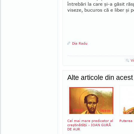
întrebări la care şi-a găsit ră
viseze, bucuros că e liber şi 
Dia Radu
V
Alte articole din aces
Cel mai mare predicator al
Puterea 
creştinătăţii - IOAN GURĂ
DE AUR