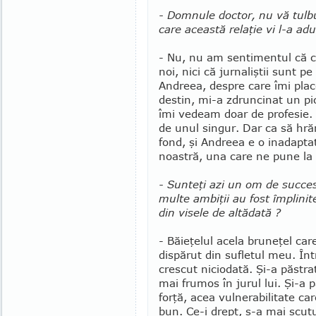
- Domnule doctor, nu vă tulbur
care această relaţie vi l-a adu
- Nu, nu am senti­mentul că c
noi, nici că jurnaliştii sunt 
Andreea, despre care îmi plac
destin, mi-a zdruncinat un pic 
îmi vedeam doar de profesie.
de unul singur. Dar ca să hră
fond, şi Andreea e o ina­dap­t
noastră, una care ne pune la
- Sunteţi azi un om de succes
multe ambiţii au fost împlin
din visele de altădată ?
- Băieţelul acela bruneţel car
dispărut din sufletul meu. Înt
crescut niciodată. Şi-a păstrat
mai frumos în jurul lui. Şi-a pă
forţă, acea vulnerabilitate care
bun. Ce-i drept, s-a mai scutu