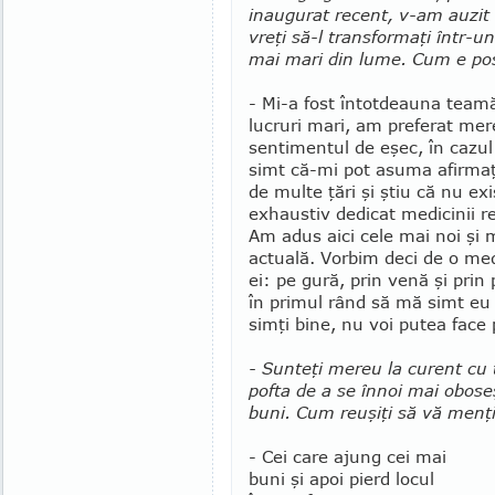
inaugurat recent, v-am auzit
vreţi să-l transformaţi într-un
mai mari din lume. Cum e pos
- Mi-a fost întotdeauna team
lucruri mari, am preferat mere
sentimentul de eşec, în cazul
simt că-mi pot asuma afirmaţ
de multe ţări şi ştiu că nu ex
exhaustiv dedicat medicinii re
Am adus aici cele mai noi şi m
actuală. Vorbim deci de o med
ei: pe gură, prin venă şi prin 
în primul rând să mă simt eu
simţi bine, nu voi putea face
- Sunteţi mereu la curent cu 
pofta de a se înnoi mai obo­s
buni. Cum reuşiţi să vă menţi
- Cei care ajung cei mai
buni şi apoi pierd locul