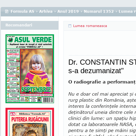
Formula AS
›
Arhiva
›
Anul 2019
›
Numarul 1352
›
Lumea 
Recomandari
Lumea romaneasca
Dr. CONSTANTIN STA
s-a dezumanizat"
O radiografie a performanţ
Nu e doar cel mai apreciat şi 
rurg plastic din România, aşt
interes la conferinţele internaţ
deţinătorul uneia dintre cele
clinici din lume: un spaţiu h
dotat ca labo­ra­toarele NASA,
pentru a te simţi pe mâini sig