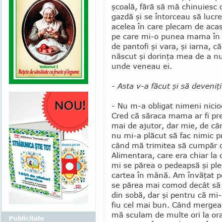
şcoală, fără să mă chinuiesc c
gazdă şi se întorceau să lucr
acelea în care plecam de acas
pe care mi-o punea mama în g
de pantofi şi vara, şi iarna, 
născut şi dorinţa mea de a n
unde veneau ei.
- Asta v-a făcut şi să deveniţ
- Nu m-a obligat nimeni nicio
Cred că săraca mama ar fi pre
mai de ajutor, dar mie, de câ
nu mi-a plăcut să fac nimic pr
când mă trimitea să cumpăr c
Alimentara, care era chiar la c
mi se părea o pedeapsă şi pl
cartea în mână. Am învăţat p
se părea mai comod decât să
din sobă, dar şi pentru că mi-
fiu cel mai bun. Când mergea
mă scu­lam de multe ori la or
Publicitate