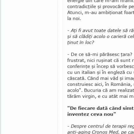
energie din care m-am hrănit.
contradicţiile şi provo­cările 
Atunci, m-au ambiţionat foar
la noi.
- Aţi fi avut toate datele să 
şi să clădiţi acolo o carieră c
ţinut în loc?
- De ce să-mi părăsesc ţara? 
frustrat, nici ruşinat că sun
conferinţe şi încep să vorbesc
cu un italian şi în engleză cu
căscată. Când mai văd şi imag
construiesc aici, în România
acolo". Bucuria că am realizat
tărâm virgin, e cu atât mai m
"De fiecare dată când simt
inventez ceva nou"
- Despre centrul de terapii reg
anti-aging Cronos Med, pe car