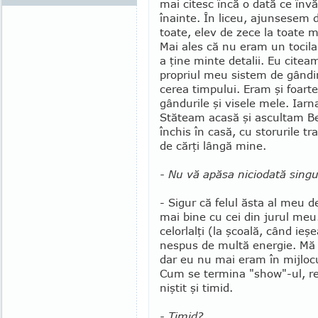
mai citesc încă o dată ce înv
înainte. În liceu, ajunsesem 
toate, elev de zece la toate m
Mai ales că nu eram un tocila
a ţine minte detalii. Eu citea
propriul meu sistem de gândir
cerea timpului. Eram şi foarte 
gândurile şi visele mele. Iarn
Stăteam acasă şi ascultam Bee
închis în casă, cu storurile tr
de cărţi lângă mine.
- Nu vă apăsa niciodată sing
- Sigur că felul ăsta al meu 
mai bine cu cei din jurul meu.
celorlalţi (la şcoală, când ieş
nespus de multă energie. Mă a
dar eu nu mai eram în mijlocul
Cum se ter­mina "show"-ul, rede
niştit şi timid.
- Timid?