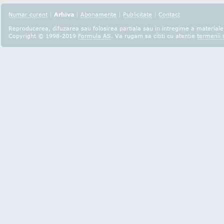
Numar curent
|
Arhiva
|
Abonamente
|
Publicitate
|
Contact
Reproducerea, difuzarea sau folosirea partiala sau in intregime a materialel
Copyright © 1998-2019
Formula AS
. Va rugam sa cititi cu atentie
termenii s