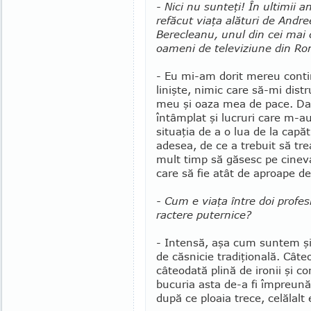
- Nici nu sunteţi! În ultimii an
refăcut viaţa alături de Andr
Berecleanu, unul din cei mai
oameni de televiziune din Ro
- Eu mi-am dorit mereu contin
linişte, nimic care să-mi distr
meu şi oaza mea de pace. Da
întâmplat şi lucruri care m-a
situaţia de a o lua de la capăt
adesea, de ce a trebuit să tre
mult timp să găsesc pe cinev
care să fie atât de aproape d
- Cum e viaţa între doi profes
rac­tere puternice?
- Intensă, aşa cum suntem şi 
de căsnicie tradiţională. Câte
câteodată plină de ironii şi c
bucuria asta de-a fi împreun
după ce ploaia trece, celălalt