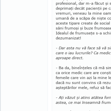
profesional, dar m-a făcut şi 
deprimaţi decât pacienţii pe 
vremuri, veneau la mine oame
umană de a scăpa de nişte c
aceste tipare create de social
sâni frumoşi şi buze frumoase
Idealul de frumuseţe s-a sch
dezumanizat!
- Dar asta nu vă face să vă sim
care o iau lucrurile? Ca medic
aproape direct.
- Ba da, bineînţeles că mă si
ca orice medic care are con­şti
femeile care vin azi la mine l
dacă nu sunt convins că rezul
aşteptărilor mele, refuz să fac
- Aţi văzut şi atins atâtea fo
astea, ce mai înseamnă fru­m