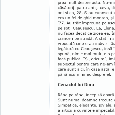
prea mult despre asta. Nu-mi 
căsătoriţi patru ani şi ceva,
ani şi ea, 28. S-au cunoscut
era un fel de ghid montan, şi
'77. Au trăit împreună pe ascun
pe soţii Ceauşescu. Ea, Elena,
nu făcea decât ce zicea ea. Înt
crâncen pe stradă. A stat în sp
vreodată cine erau indivizii ă
legătură cu Ceauşescu, însă îl
spună, nimic mai mult, e o po
facă publică. "Şi, oricum", îmi
subiectul pentru care ne-am în
care sunt aici, în casa asta, e
până acum nimic despre el.
Cenaclul lui Dinu
Rând pe rând, încep să apară 
Sunt numai doamne trecute d
Simpatice, elegante, joviale, 
a articula cu­vin­tele impecabi