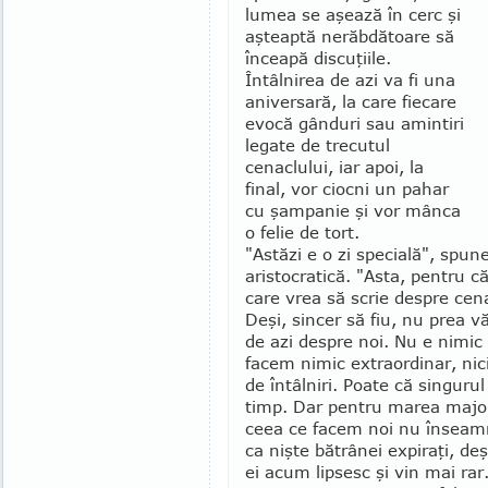
lumea se aşează în cerc şi
aşteaptă nerăbdătoare să
înceapă discu­ţiile.
Întâlnirea de azi va fi una
aniversară, la care fiecare
evocă gânduri sau amintiri
legate de trecutul
cenaclului, iar apoi, la
final, vor ciocni un pahar
cu şampanie şi vor mânca
o felie de tort.
"Astăzi e o zi specială", spune
aristocratică. "Asta, pentru 
care vrea să scrie despre cena
Deşi, sincer să fiu, nu prea v
de azi despre noi. Nu e nimic
facem nimic extraordinar, nic
de întâlniri. Poate că sin­guru
timp. Dar pentru marea major
ceea ce facem noi nu înseamn
ca nişte bă­trânei expiraţi, deş
ei acum lipsesc şi vin mai rar.