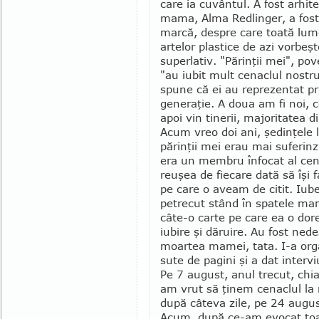
care ia cuvântul. A fost arhite
mama, Al­ma Redlinger, a fost 
marcă, despre care toată lu
artelor plastice de azi vorbeş
superlativ. "Părinţii mei", po
"au iubit mult cenaclul nostr
spune că ei au re­prezentat p
generaţie. A doua am fi noi, ce
apoi vin tinerii, majoritatea di
Acum vreo doi ani, şe­din­ţel
părinţii mei erau mai suferinzi
era un membru înfocat al cenac
reuşea de fiecare dată să îşi 
pe care o aveam de citit. Iub
petrecut stând în spatele mam
câte-o carte pe care ea o dore
iubire şi dăruire. Au fost ned
moartea mamei, tata. I-a orga
sute de pagini şi a dat interv
Pe 7 august, anul trecut, chia
am vrut să ţinem cenaclul la 
după câteva zile, pe 24 augu
Acum, după ce-am evocat toate