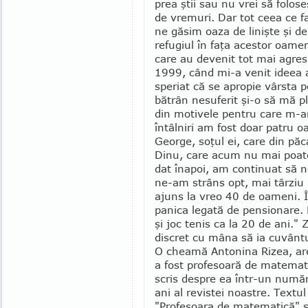
prea ştii sau nu vrei să folos
de vremuri. Dar tot ceea ce fa
ne găsim oaza de linişte şi d
refugiul în faţa acestor oamen
care au devenit tot mai agres
1999, când mi-a venit ideea
speriat că se apropie vârsta 
bătrân nesuferit şi-o să mă pl
din motivele pentru care m-am
întâlniri am fost doar patru o
George, soţul ei, care din păc
Dinu, care acum nu mai poate
dat înapoi, am con­­tinuat să
ne-am strâns opt, mai târziu 
ajuns la vreo 40 de oameni. Î
panica legată de pensionare. 
şi joc tenis ca la 20 de ani.
discret cu mâna să ia cuvânt
O cheamă Antonina Rizea, are
a fost profesoară de ma­tema
scris despre ea într-un numă
ani al re­vistei noastre. Text
"Profesoara de matematică" ş