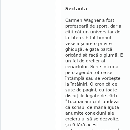
Sectanta
Carmen Wagner a fost
profesoară de sport, dar a
citit cât un universitar de
la Litere. E tot timpul
veselă şi are o privire
ghiduşă, e gata parcă
oricând să facă o glumă. E
un fel de grefier al
cenaclului. Scrie întruna
pe o agendă tot ce se
întâmplă sau se vorbeşte
la întâlniri. O cronică de
sute de pagini, cu toate
discuţiile legate de cărţi.
"Tocmai am citit undeva
că scrisul de mână ajută
anumite conexiuni ale
cre­ierului să se dezvolte,
şi că fără acest