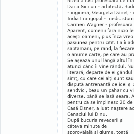
Rizea a fost profesoară de m
Daria Simion - arhitectă, Rod
- ingineră, Georgeta Dăneţ - i
India Frangopol - medic stom
Carmen Wagner - profesoară 
Aparent, domenii fără nicio leg
aceşti oameni, plus încă vreo 
pasiunea pentru citit. Ea îi ad
săptâmâni, pe rând, la fiecar
o anume carte, pe care au pro
Se aşează unul lângă altul în 
atunci când îi vine rândul. Nu
literară, departe de ei gândul
simţ, cu care cei­lalţi sunt s
dispută antrenantă de idei şi 
sendvici, beau un pahar cu vi
diverse, până se lasă seara. As
pentru că se împlinesc 20 de 
Casă Elsner, a luat naştere a
Cenaclul lui Dinu.
După bucuria revederii şi
câteva minute de
sporovăială şi glume, toată