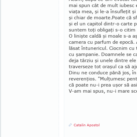
mai spun cât de mult iubesc 
viaţa mea, şi le-a însufleţit ş
şi chiar de moarte.
Poate că sfâ
şi el un capitol dintr-o carte 
suntem toţi obli­gaţi s-o citim 
O linişte caldă şi moale s-a a
camera cu parfum de epocă. 
lăsat întunericul. Ciocnim cu 
cu şampanie. Doamnele se c
deja târziu şi unele dintre ele
traverseze tot oraşul ca să a
Dinu ne conduce până jos, în 
reverenţios. "Mulţumesc pentr
că poate nu-i prea uşor să asi
V-am mai spus, nu-i mare sco
Catalin Apostol