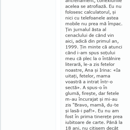
antrenament, co­nexiunile
acelea se atro­fiază. Eu nu
folosesc cal­culatorul, şi
nici cu tele­foanele astea
mobile nu prea mă împac.
Ţin jur­nalul ăsta al
cenaclului de când vin
aici, adică din primul an,
1999. Ţin minte că atunci
când i-am spus soţului
meu că plec la o întâlnire
literară, le-a zis fetelor
noastre, Ana şi Irina: «Ia
uitaţi, fetelor, mama
voastră a intrat într-o
sectă». A spus-o în
glumă, fireşte, dar fetele
m-au încurajat şi mi-au
zis "Bravo, mamă, du-te
şi lasă-i paf!». Eu nu am
fost în prima tinereţe prea
iubitoare de carte. Până la
18 ani, nu citisem decât