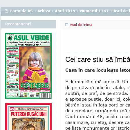
Formula AS
›
Arhiva
›
Anul 2019
›
Numarul 1367
›
Asul de 
Recomandari
Asul de inima
Cei care ştiu să îmb
Casa în care locuieşte isto
E duminică după-amiază. Un 
de primăvară adie în rafale, r
subţiri, de praf, de pe stradă.
e aproape pustie, doar ici, col
bătrâni stau în faţa porţilor c
de demolare, ur­mărindu-mă c
Caut numărul 48, acolo tre­bui
casă mare, cu etaj, despre ca
pe lista monumentelor istoric