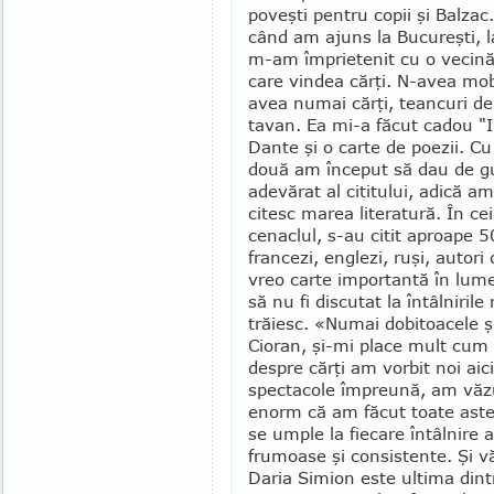
poveşti pentru copii şi Balzac
când am ajuns la Bucureşti, l
m-am împrietenit cu o vecină
care vindea cărţi. N-avea mob
avea numai cărţi, teancuri de
tavan. Ea mi-a făcut cadou "In
Dante şi o carte de po­ezii. Cu
două am în­ceput să dau de g
adevărat al cititului, adică a
ci­tesc marea literatură. În c
cenaclul, s-au citit aproape 5
francezi, en­glezi, ruşi, autori
vreo carte im­portantă în lume 
să nu fi discutat la întâlniril
trăiesc. «Numai do­bitoacele ş
Cioran, şi-mi place mult cum a
despre cărţi am vorbit noi ai
spectacole împreună, am văz
enorm că am făcut toate astea
se umple la fiecare în­tâl­nir
frumoase şi consistente. Şi 
Daria Simion este ultima din