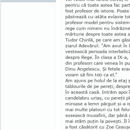
pentru că toate astea fac par
fost profesor de is­torie. Poat
păstrează cu-atâta evlavie tot
profesor model pentru sistem
rege cum nimeni nu îndrăznea
mărturie des­pre toate astea st
Tudor Chirilă, pe care am găsi
ziarul Adevărul: "Am avut în 
ves­tească perioada interbelică
despre Rege. În clasa a IX-a, 
din profesori care venea în pu
Dinu Angelescu. Şi fetele erau
voiam să fim toţi ca el."
Am ajuns pe holul de la etaj 
tablourile de pe pereţi, despre 
în această ca­să. Intrăm apoi 
candelabru uriaş, cu pereţii pl
miroase a lemn pârguit şi-a is
mai multe platouri cu tot felu
sosească mu­safirii, dar până 
mai stăm puţin la poveşti. Îl
a fost căsătorit cu Zoe Ceauş