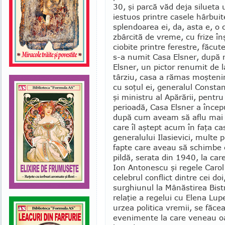
30, şi parcă văd deja silueta 
iestuos printre casele hâr­bui
splendoarea ei, da, asta e, o
zbârcită de vreme, cu frize în
ciobite printre fe­restre, făc
s-a numit Casa Elsner, după n
Elsner, un pictor renumit de l
târziu, casa a ră­mas moştenire
cu soţul ei, generalul Constant
şi ministru al Apărării, pentr
perioadă, Casa Elsner a încep
după cum aveam să aflu mai tâ
care îl aştept acum în faţa cas
generalului Ilasievici, multe p
fapte care aveau să schimbe cu
pildă, serata din 1940, la car
Ion Antonescu şi regele Carol 
celebrul conflict dintre cei d
surghiunul la Mânăs­tirea Bist
relaţie a regelui cu Elena Lup
urzea politica vremii, se făc
evenimente la care veneau oa