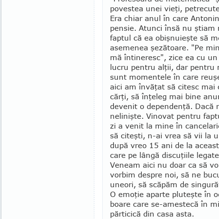
povestea unei vieţi, pe­trecute
Era chiar anul în care An­tonin
pensie. Atunci însă nu ştiam
faptul că ea obişnuieşte să m
asemenea şezătoare. "Pe mine 
mă întineresc", zice ea cu un
lucru pentru alţii, dar pentr
sunt momentele în care reuşe
aici am învăţat să citesc mai
cărţi, să înţeleg mai bine anu
devenit o dependenţă. Dacă nu
nelinişte. Vinovat pentru faptu
zi a venit la mine în cancelar
să citeşti, n-ai vrea să vii la 
după vreo 15 ani de la aceast
care pe lângă discuţiile legate
Veneam aici nu doar ca să vor
vorbim despre noi, să ne bu
uneori, să scăpăm de singură
O emoţie aparte pluteşte în od
boare care se-amestecă în m
părticică din casa asta.