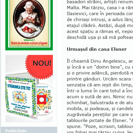
basadori străini, artişti renumi
Malta. Mai târziu, casa i-a ră
Ilasievici, care în perioada c
de ch­iriaşi intruşi, a adus l
etajul clădirii. Astăzi, după m
acest spaţiu a rămas el, nepo
des­chidă uşa şi să mă pofteas
Urmaşul din casa Elsner
Îl cheamă Dinu Angelescu, ar
şi încă e un "domn bine", cu 
şi o privire adâncă, pierdută 
printre gânduri. Urcăm scara
senzaţia că am ieşit din timp
într-o lume în care totul a în
acum o sută de ani. Nimic nu
schimbat, balustrada e de atun
mobila, şi podeaua, şi candela
zugrăveala pere­ţilor pe care 
tablourile pictate de Elsner. "
spune. "Po­ze, scrisori, ta­blo
Publicitate
vor folosi mai târziu cuiva, l