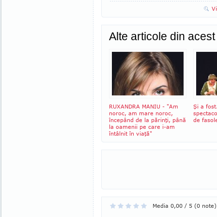
V
Alte articole din aces
RUXANDRA MANIU - "Am
Şi a fos
noroc, am mare noroc,
spectacol
începând de la părinţi, până
de fasol
la oamenii pe care i-am
întâlnit în viaţă"
Media 0,00 / 5 (0 note)