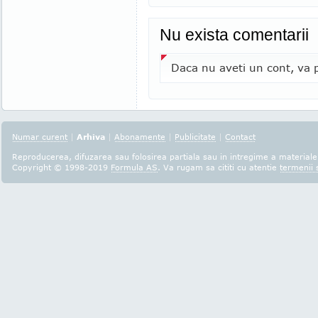
Nu exista comentarii
Daca nu aveti un cont, va p
Numar curent
|
Arhiva
|
Abonamente
|
Publicitate
|
Contact
Reproducerea, difuzarea sau folosirea partiala sau in intregime a materialel
Copyright © 1998-2019
Formula AS
. Va rugam sa cititi cu atentie
termenii s