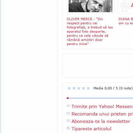
OLIVER MERCE - "Din
IOANA B
respect pentru cei
om cu em
fotografiaţi, a trebuit să las
aparatul foto deoparte,
pentru ca cele văzute să
rămână amintiri doar
pentru mine"
Media 0,00 / 5 (0 note)
Trimite prin Yahoo! Messen
Recomanda unui prieten pri
Aboneaza-te la newsletter
Tipareste articolul