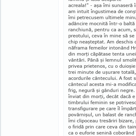
acreala!" - aşa îmi sunaseră î
am intuit îngustimea de conşt
îmi petrecusem ultimele minu
adâncire mocnită într-o baltă
ranchiună, pen­tru ca acum, 
preo­tului, ceva în mine să se
chip ne­aşteptat. Am des­chis o
năframa femeilor intonând Hri
din morţi căpătase tenta une
vântări. Până şi lemnul smolit
privea prietenos, cu o duioşi
trei minute de uşurare totală
acordurile cân­te­cului. A fost
cântecul acesta mi-a modifica
frig, negură şi gânduri negre.
înviat din morţi, decât dacă e
timbrului fe­minin se potrives
transfigurare pe care îl îm­pă
povârnişul, un balast de ranc
îmi clipoceau tresăriri bizare,
o firidă prin care ceva din tai
ca o euforie senină coborând