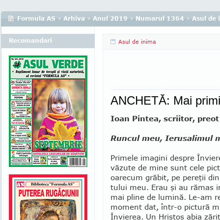
Formula AS
›
Arhiva
›
Anul 2019
›
Numarul 1364
›
Asul de 
Recomandari
Asul de inima
ANCHETĂ: Mai primiţi
Ioan Pintea, scriitor, preot
Runcul meu, Ierusalimul 
Primele imagini despre Învie
văzute de mine sunt cele pict
oarecum grăbit, pe pereţii din
tului meu. Erau şi au rămas im
mai pline de lu­mină. Le-am re
mo­ment dat, în­tr-o pictură 
Învierea. Un Hristos abia zări