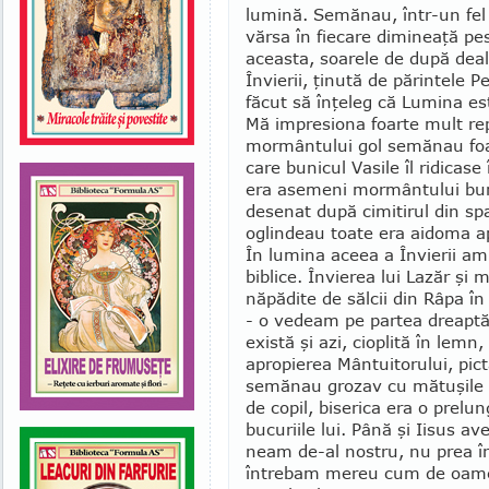
lumină. Se­mănau, într-un fel 
vărsa în fiecare di­mineaţă pe
aceasta, soarele de după deal
Învierii, ţinută de părintele P
făcut să înţeleg că Lumina es
Mă impresiona foarte mult repr
mor­mântului gol semănau foar
care bunicul Vasile îl ridica
era asemeni mormân­tului buni
desenat după cimitirul din spat
oglindeau toate era aidoma apei
În lumina aceea a Învierii a
biblice. Învierea lui Lazăr şi
năpădite de sălcii din Râpa în
- o vedeam pe partea dreaptă,
există şi azi, cioplită în lemn
apro­pierea Mântuitorului, pic
semănau grozav cu mătuşile 
de copil, biserica era o prelun
bucu­riile lui. Până şi Iisus a
neam de-al nostru, nu prea înd
întrebam mereu cum de oamenii 