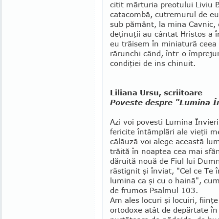
citit mărturia preotului Liviu 
catacombă, cutre­murul de eufo
sub pă­mânt, la mina Cavnic, 
deţinuţii au cântat Hristos a
eu trăisem în mi­niatură ceea 
ră­runchi când, într-o împrejur
condiţiei de ins chinuit.
Liliana Ursu, scriitoare
Poveste despre "Lumina În
Azi voi povesti Lumina Învieri
fericite întâmplări ale vieţii 
călăuză voi alege această lum
trăită în noaptea cea mai sfân
dăruită nouă de Fiul lui Dum
răstignit şi înviat, "Cel ce Te
lumina ca şi cu o haină", cu
de frumos Psalmul 103.
Am ales locuri şi locuiri, fiinţe 
ortodoxe atât de depărtate în 