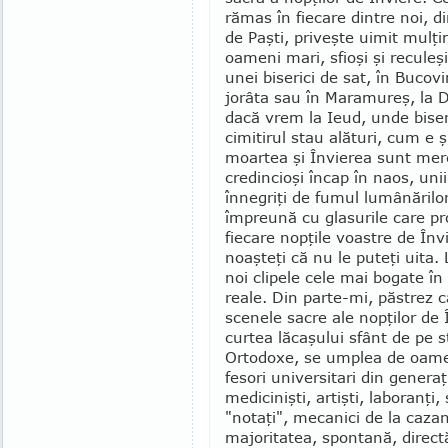
rămas în fie­care dintre noi, di
de Paşti, priveşte ui­mit mulţ
oameni mari, sfi­oşi şi reculeş
unei bi­serici de sat, în Bucovi
jorâta sau în Maramureş, la D
dacă vrem la Ieud, unde bise­
cimitirul stau alături, cum e şi
moartea şi În­vie­rea sunt me
credincioşi încap în naos, uni
în­negriţi de fumul lumânărilor
împreună cu glasurile care pro
fiecare nopţile voas­tre de Înv
noaşteţi că nu le puteţi uita.
noi clipele cele mai bogate în
reale. Din parte-mi, păs­trez 
scenele sacre ale nop­ţilor de
curtea lăcaşului sfânt de pe st
Ortodoxe, se umplea de oa­meni
fesori universitari din generaţi
medicinişti, artişti, labo­ranţi,
"notaţi", mecanici de la cazane
majo­ritatea, spon­tană, direct