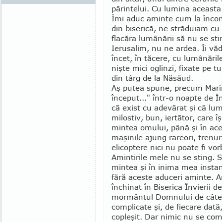
părintelui. Cu lumina aceasta 
Îmi aduc aminte cum la în­conju
din bi­serică, ne străduiam c
flacăra lumânării să nu se stin
Ierusalim, nu ne ardea. Îi v
încet, în tăcere, cu lumânăril
nişte mici oglinzi, fixate pe
din târg de la Nă­săud.
Aş putea spune, precum Marin
început..." într-o noapte de Î
că exist cu adevărat şi că 
milostiv, bun, iertător, care î
mintea omului, până şi în ace
maşinile ajung rareori, trenuri
elicoptere nici nu poate fi vor
Amintirile mele nu se sting. S
mintea şi în inima mea instan
fără aces­te aduceri aminte.
închinat în Biserica Învierii d
mormântul Domnului de câteva o
complicate şi, de fiecare da­tă
copleşit. Dar nimic nu se com­