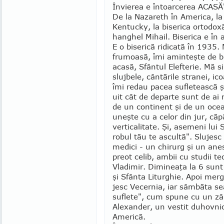
Învierea e în­toarcerea ACASĂ
De la Nazareth în America, la 
Kentucky, la biserica ortodox
hanghel Mihail. Biserica e în 
E o biserică ridicată în 1935.
frumoasă, îmi aminteşte de b
acasă, Sfântul Elefterie. Mă s
slujbele, cântările stranei, ic
îmi redau pacea sufletească ş
uit cât de departe sunt de ai 
de un con­tinent şi de un oc
uneşte cu a celor din jur, căp
verticalitate. Şi, ase­meni lu
robul tău te ascultă". Slujesc 
medici - un chirurg şi un anes
preot celib, ambii cu studii te
Vladimir. Dimineaţa la 6 sunt 
şi Sfânta Litur­ghie. Apoi mer
jesc Vecernia, iar sâmbăta se
suflete", cum spune cu un zâ
Alexander, un vestit duhovnic,
Americă.