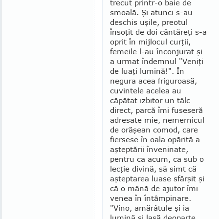
trecut printr-o baie de
smoală. Şi atunci s-au
deschis uşile, preotul
însoţit de doi cântăreţi s-a
oprit în mijlocul curţii,
femeile l-au înconjurat şi
a urmat îndemnul "Veniţi
de luaţi lumină!". În
negura acea friguroasă,
cuvintele acelea au
căpătat izbitor un tâlc
direct, parcă îmi fuseseră
adresate mie, nemernicul
de orăşean comod, care
fiersese în oala opărită a
aşteptării înveninate,
pentru ca acum, ca sub o
lecţie di­vină, să simt că
aşteptarea luase sfârşit şi
că o mână de ajutor îmi
venea în întâmpinare.
"Vino, amărâtule şi ia
lumină şi lasă deoparte