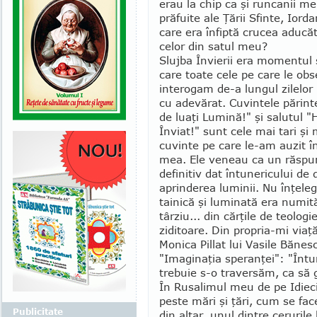
erau la chip ca şi runcanii me
prăfuite ale Ţării Sfinte, Ior
care era înfiptă crucea aducă
celor din satul meu?
Slujba Învierii era momentul
care toate cele pe care le obs
interogam de-a lungul zilelor
cu adevărat. Cuvin­tele părinte
de luaţi Lumină!" şi salutul "
Înviat!" sunt cele mai tari şi 
cuvinte pe care le-am auzit în 
mea. Ele veneau ca un răspuns
de­finitiv dat întunericului de 
aprinderea luminii. Nu înţele­
tainică şi luminată era numit
târziu... din cărţile de teologi
ziditoare. Din pro­pria-mi vi
Monica Pillat lui Vasile Bănes
"Imaginaţia speranţei": "Întu
trebuie s-o traversăm, ca să 
În Rusalimul meu de pe Idiec
peste mări şi ţări, cum se fac
Publicitate
din altar, unul dintre cerurile b