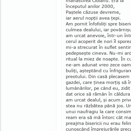
mânăstirea Ciolanu. Era la
începutul anilor 2000,
Paştele căzuse de­vreme,
iar aerul nopţii avea ţepi.
Am pornit înfofoliţi spre bi­ser
culmea dealului, iar povârnişu
am urcat anevoie, într-un înt
cerul acoperit de nori îl spore
mi-a strecurat în suflet senti
pedepseşte cineva. Nu-mi ard
ritual la miez de noapte. În cur
ne-am adunat vreo zece oamen
buliţi, aşteptând cu înfrigurar
preotului. Din casă plecasem 
gazdei, care ţinea morţiş să în
lumânărilor, pe când eu, zidit
dat orice să rămân în căldura
am urcat dealul, şi acum pri­v
stea nu răzbătea până jos. Urc
unui nau­fragiu la care con­sim
ream era să mă în­torc cât mai
preajma bisericii nu erau felin
cunoscând îm­prejurările preca