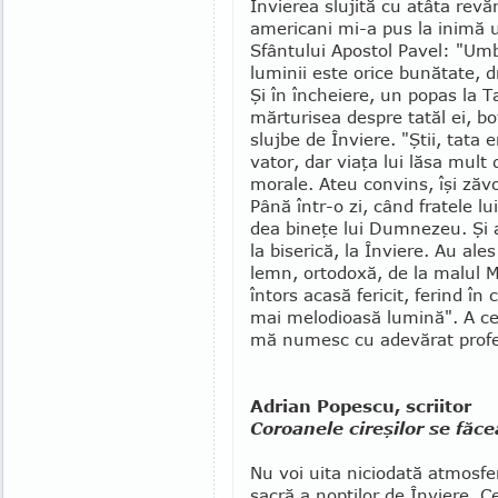
Învierea slujită cu atâta revăr
americani mi-a pus la inimă u
Sfântului Apos­tol Pavel: "Umbl
luminii este orice bunătate, d
Şi în încheiere, un popas la T
mărturisea despre tatăl ei, bo
slujbe de Înviere. "Ştii, tata
vator, dar viaţa lui lăsa mult
morale. Ateu convins, îşi ză­vo
Până într-o zi, când fratele lu
dea bineţe lui Dumnezeu. Şi a
la biserică, la Înviere. Au al
lemn, ortodoxă, de la malul M
întors acasă fericit, ferind î
mai me­lo­dioa­să lumină". A c
mă numesc cu adevărat profe
Adrian Popescu, scriitor
Coroanele cireşilor se făc
Nu voi uita niciodată atmosfe
sacră a nopţilor de Înviere. C