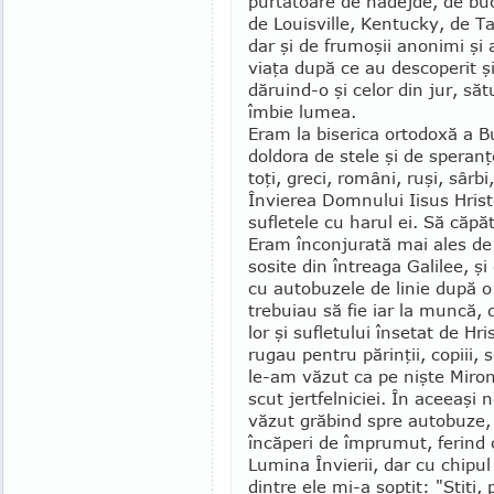
purtătoare de nădejde, de bucu
de Louisville, Kentucky, de Ta
dar şi de frumoşii anonimi şi
viaţa după ce au descoperit ş
dăruind-o şi celor din jur, săt
îmbie lumea.
Eram la biserica ortodoxă a Bu
doldora de stele şi de speranţ
toţi, greci, români, ruşi, sârb
Învierea Dom­nului Iisus Hris
su­fletele cu harul ei. Să căpă
Eram înconjurată mai ales de 
sosite din întreaga Galilee, şi
cu autobu­zele de linie după o
trebuiau să fie iar la muncă,
lor şi sufletului însetat de H
rugau pen­tru părinţii, copiii,
le-am văzut ca pe nişte Mirono
scut jertfelniciei. În aceeaşi
văzut grăbind spre autobuze,
încăperi de împrumut, ferind 
Lumina Învi­erii, dar cu chipu
dintre ele mi-a şoptit: "Ştiţi,