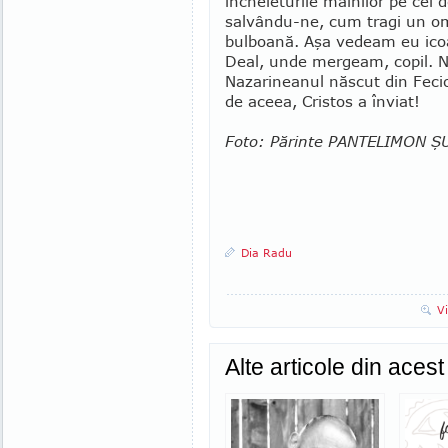
încheieturile mâinilor pe cei d
salvându-ne, cum tragi un om,
bulboană. Aşa vedeam eu icoan
Deal, unde mergeam, copil. Ni
Nazarineanul născut din Fecio
de aceea, Cristos a înviat!
Foto: Părinte PANTELIMON 
Dia Radu
V
Alte articole din aces