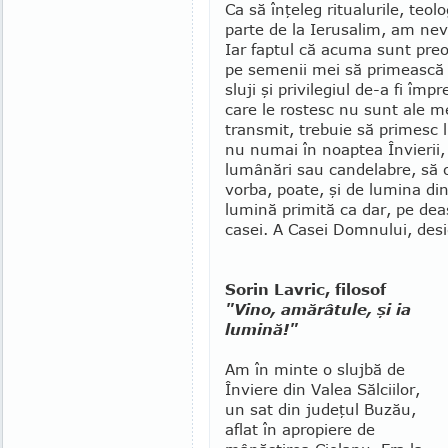
Ca să înţeleg ritua­lu­ri­le, teo
parte de la Ie­ru­salim, am nev
Iar faptul că acuma sunt preot
pe semenii mei să primească lu
sluji şi privilegiul de-a fi îm
care le rostesc nu sunt ale m
transmit, trebuie să primesc 
nu numai în noaptea Învierii, 
lumânări sau can­delabre, să o 
vorba, poate, şi de lumina d
lumină primită ca dar, pe deas
casei. A Casei Dom­nului, des
Sorin Lavric, filosof
"Vino, amărâtule, şi ia
lumină!"
Am în minte o slujbă de
Înviere din Valea Sălciilor,
un sat din judeţul Buzău,
aflat în apro­piere de