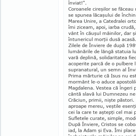
înviat!".
Coroanele cireşilor se făceau m
se spunea lă­ca­şului de în­chi
Marea Uni­re, a Catedralei ort
îmi ziceam, apoi, iarba crudă,
vânt în că­uşul mâinilor, dar ş
întune­ricul morţii dusă acasă
Zilele de Înviere de după 1989
lumânările de lângă statuia l
vară deplină, solidaritatea fiec
acoperite parcă de o pulbere 
supranatural, un semn al Învie
Prima mărturie că Isus nu est
mormânt le-o aduce apostolil
Magdalena. Vestea că în­geri 
cântă slavă lui Dumnezeu ne-
Crăciun, primii, nişte păstori
aproa­pe me­reu, veştile esenţi
cei la care te aştepţi cel mai 
Sufletele curate, sim­ple, mo­d
După Înviere, Cristos se coboa
iad, la Adam şi Eva. Îmi place