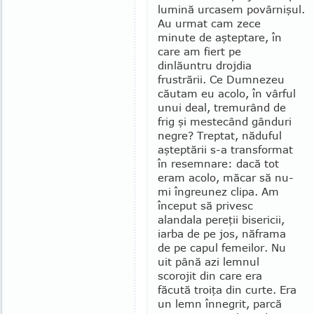
lumină ur­casem povâr­ni­şul.
Au urmat cam zece
minute de aş­teptare, în
care am fiert pe
dinlăuntru drojdia
frustrării. Ce Dum­nezeu
cău­tam eu acolo, în vâr­ful
unui deal, tremu­rând de
frig şi mestecând gânduri
negre? Treptat, nă­duful
aşteptării s-a transformat
în re­sem­nare: dacă tot
eram acolo, măcar să nu-
mi îngreunez clipa. Am
început să privesc
alandala pereţii bisericii,
iarba de pe jos, năframa
de pe capul femeilor. Nu
uit până azi lemnul
scorojit din care era
făcută troiţa din curte. Era
un lemn înnegrit, parcă