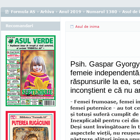
Formula AS
›
Arhiva
›
Anul 2019
›
Numarul 1380
›
Asul de 
Recomandari
Asul de inima
Psih. Gaspar Gyorgy 
femeie independentă,
răspunsurile la ea, s
inconştient e că nu a
- Femei frumoase, femei in
femei puternice - au tot ce
şi totuşi suferă cumplit de
Inexplicabil pentru cei din 
Deşi sunt învingătoare în 
aspectele vieţii, nu reuşes
păstreze alături inima unu