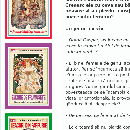
Greşesc ele cu ceva sau băr
noastre şi-au pierdut curaj
succesului feminin? -
Un pahar cu vin
- Dragă Gaspar, aş începe cu 
calce în cabinet astfel de fem
independente?
- Ei bine, femeile de genul a
ajutor. Rar se încumetă să int
că asta le-ar pune într-o post
cepte ele însele că nu sunt p
singure. Numai gândul că ar t
povestească ce se întâmplă cu
viaţa lor emoţională, le prov
gândi celălalt despre ele?
- De ce crezi că le e atât de 
- Le e teamă să nu piardă con