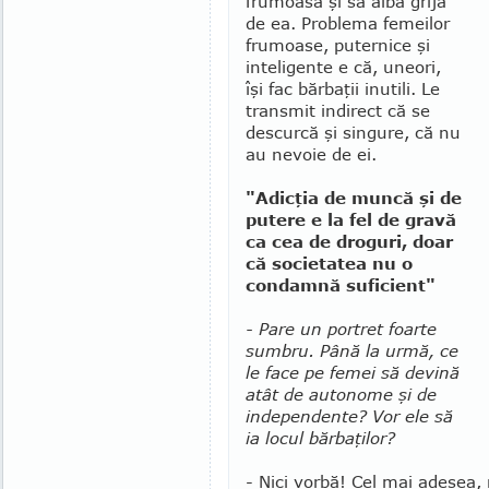
fru­moa­­să şi să aibă grijă
de ea. Problema femeilor
frumoase, puternice şi
inteligente e că, uneori,
îşi fac bărbaţii inutili. Le
transmit indirect că se
descurcă şi singure, că nu
au nevoie de ei.
"Adicţia de muncă şi de
putere e la fel de gravă
ca cea de droguri, doar
că societatea nu o
condamnă suficient"
- Pare un portret foarte
sumbru. Până la urmă, ce
le face pe femei să devină
atât de auto­no­me şi de
independente? Vor ele să
ia locul băr­baţilor?
- Nici vorbă! Cel mai adesea, 