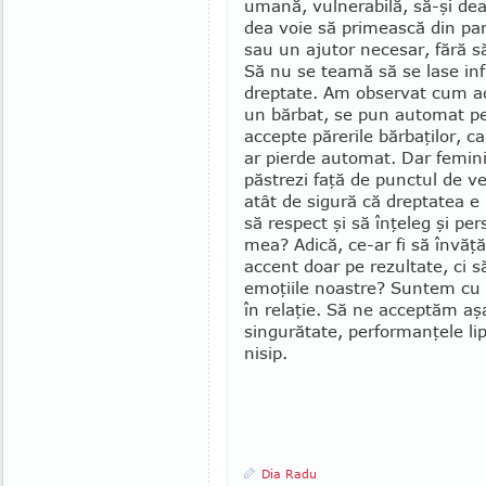
umană, vulnerabilă, să-şi dea
dea voie să primească din par
sau un ajutor necesar, fără să
Să nu se teamă să se lase infl
dreptate. Am observat cum ad
un bărbat, se pun automat pe 
accepte pă­rerile bărbaţilor, c
ar pierde automat. Dar feminit
păstrezi faţă de punctul de ved
atât de sigură că dreptatea e 
să respect şi să înţeleg şi pers
mea? Adică, ce-ar fi să învăţă
accent doar pe rezultate, ci
emoţiile noastre? Suntem cu to
în relaţie. Să ne acceptăm aşa
singu­ră­tate, performanţele li
ni­sip.
Dia Radu