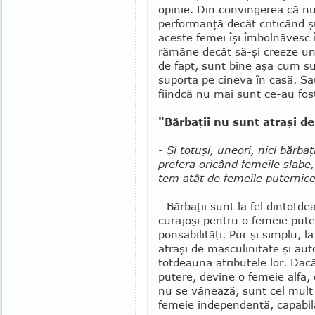
opinie. Din con­vin­gerea că nu
perfor­manţă decât criticând ş
aceste femei îşi îmbolnăvesc î
rămâne decât să-şi creeze un d
de fapt, sunt bine aşa cum su
suporta pe cineva în casă. Sau
fiindcă nu mai sunt ce-au fos
"Bărbaţii nu sunt atraşi de
- Şi totuşi, uneori, nici bărba
prefera oricând femeile slabe, 
tem atât de fe­meile puternice 
- Bărbaţii sunt la fel dintot
cu­rajoşi pentru o femeie pu­
pon­sa­bi­lităţi. Pur şi simplu,
atraşi de mas­­cu­linitate şi au
totdeauna atri­bu­­te­le lor. Da
putere, devine o femeie alfa, o
nu se vâ­nea­ză, sunt cel mul
femeie in­dependentă, capa­bi­l