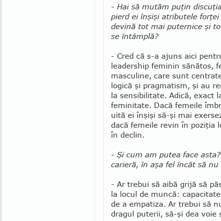
- Hai să mutăm puţin discuţia 
pierd ei înşişi atri­bu­tele forţ
devină tot mai puternice şi t
se întâmplă?
- Cred că s-a ajuns aici pentr
leadership fe­mi­nin sănătos, 
masculine, care sunt centrate
logică şi pragmatism, şi au ren
la sensibilitate. Adi­că, exact 
feminitate. Dacă femeile îmbra
uită ei înşişi să-şi mai exers
dacă femeile revin în poziţia 
în declin.
- Şi cum am putea face asta? 
carieră, în aşa fel încât să n
- Ar trebui să aibă grijă să pă
la locul de muncă: capacitate
de a empatiza. Ar trebui să nu
dragul puterii, să-şi dea voie s