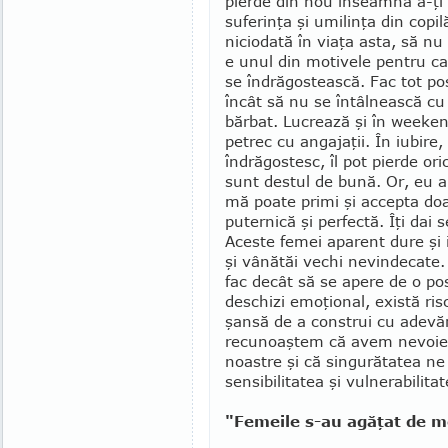
pierde din nou înseamnă a-ţi 
suferinţa şi umilinţa din copil
niciodată în viaţa asta, să nu
e unul din motivele pen­tru ca
se îndrăgostească. Fac tot posi
încât să nu se întâl­nească cu
bărbat. Lucrează şi în weeken
petrec cu angajaţii. În iubire
îndrăgostesc, îl pot pierde o
sunt destul de bună. Or, eu a
mă poate primi şi accepta do
puternică şi perfectă. Îţi dai 
Aceste femei aparent dure şi i
şi vânătăi vechi nevindecate. 
fac decât să se apere de o pos
deschizi emoţional, există risc
şansă de a construi cu adevăr
recunoaştem că avem nevoie d
noastre şi că singurătatea ne
sensibilitatea şi vulnerabilit
"Femeile s-au agăţat de m