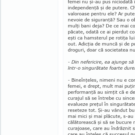
femei nu şi-au pus niciodată 
independenţă şi de putere. Ch
valoroase pentru ele? Ar putea 
nevoie de siguranţă? Sau o o
mulţi bani deja? De ce mai c
păcate, odată ce ai pierdut c
eşti ca hamsterul pe rotiţa lui
out. Adicţia de muncă şi de pu
droguri, doar că societatea n
- Din nefericire, ea ajunge să
într-o singurătate foarte dur
- Bineînţeles, nimeni nu e con
femei, e drept, mult mai pu­ţ
performanţă au simţit că e de
curajul să se întrebe cu since
evalueze preţul în singurătate
reseteze tot. Şi-au vândut bus
mai mici şi mai plăcute, s-au 
călătorească şi să se bucure 
curajoase, care au în­drăznit 
care au înţeles că succesul n