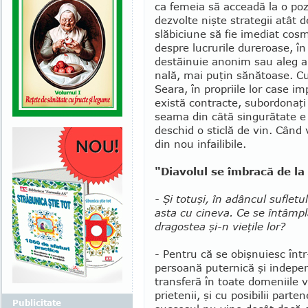
ca femeia să acceadă la o pozi
dezvolte nişte strategii atât 
slăbiciune să fie imediat cos
despre lucrurile dureroase, în
destăinuie ano­nim sau aleg al
nală, mai puţin sănătoase. Cu
Seara, în propriile lor case i
există con­tracte, subordonaţi 
seama din câtă singurătate e f
deschid o sticlă de vin. Când 
din nou infa­ilibile.
"Diavolul se îmbracă de la
- Şi totuşi, în adâncul suflet
asta cu cineva. Ce se în­tâm­­
dra­gos­tea şi-n vieţile lor?
- Pentru că se obişnuiesc într
persoană puternică şi indepen
transferă în toate do­meniile vi
prie­tenii, şi cu posibilii part
Publicitate