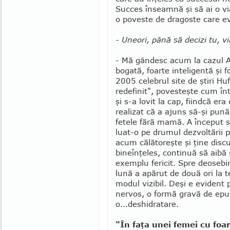
Succes înseamnă şi să ai o via
o poveste de dra­goste care 
- Uneori, până să decizi tu, via
- Mă gândesc acum la cazul Ar
bogată, foarte inteligentă şi fo
2005 celebrul site de ştiri Hu
redefinit", povesteşte cum înt
şi s-a lovit la cap, fiindcă e
realizat că a ajuns să-şi pună 
fetele fără mamă. A început s
luat-o pe drumul dezvoltării 
acum călătoreşte şi ţine discu
bineînţeles, continuă să aibă 
exemplu fericit. Spre deosebi
lună a apărut de două ori la t
modul vizibil. Deşi e evident
nervos, o formă gravă de epui
o...deshidratare.
"În faţa unei femei cu foa