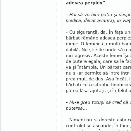
adesea perplex"
- Hai să vorbim puţin şi despr
piedică, decât avantaj, în via
- Cu siguranţă, da. În faţa un
bărbat rămâne adesea perple
nimic. O femeie cu mulţi ban
dabilă. Nu ştie de unde să o ap
nici agresiv. Aceste femei îşi
de putere egală, care să le fa
va şi întâmpla. Un bărbat care
nu şi-ar permite să intre într-o
prea mult de dus. Aşa încât, i
bărbaţi cu o situaţie financiar
putea lăsa ajutaţi, şi în felul
- Mi-e greu totuşi să cred că 
puterea...
- Nimeni nu-şi doreşte asta c
controlul se as­cunde, în fond