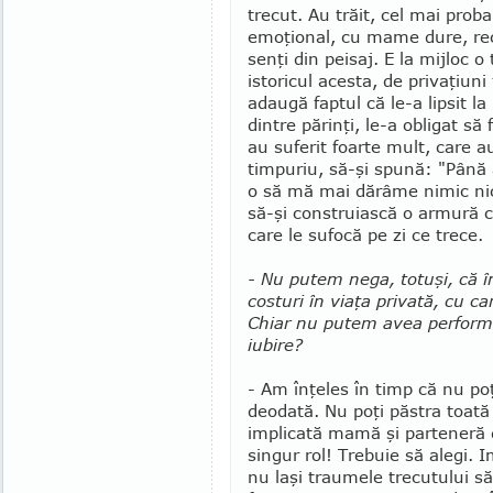
trecut. Au trăit, cel mai probab
emo­ţional, cu mame dure, reci
senţi din peisaj. E la mijloc 
istoricul acesta, de privaţiuni
adaugă faptul că le-a lipsit 
dintre părinţi, le-a obligat să
au suferit foarte mult, care 
timpuriu, să-şi spună: "Până 
o să mă mai dărâme nimic nic
să-şi construiască o armură ca
care le sufocă pe zi ce trece.
- Nu putem nega, totuşi, că î
costuri în viaţa privată, cu c
Chiar nu putem avea performan
iubire?
- Am înţeles în timp că nu poţ
deodată. Nu poţi păstra toată 
implicată mamă şi parteneră 
singur rol! Trebuie să alegi. 
nu laşi traumele trecu­tu­lui 