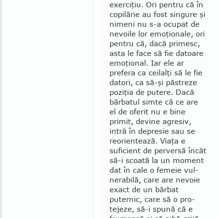
exer­ciţiu. Ori pentru că în
co­pilărie au fost singure şi
ni­meni nu s-a ocupat de
nevoile lor emoţionale, ori
pentru că, dacă primesc,
asta le face să fie datoare
emoţional. Iar ele ar
prefera ca ceilalţi să le fie
datori, ca să-şi păstreze
poziţia de putere. Dacă
bărbatul simte că ce are
el de oferit nu e bine
primit, devine agresiv,
intră în depresie sau se
reorientează. Viaţa e
suficient de perversă încât
să-i scoată la un moment
dat în cale o femeie vul­
nerabilă, care are nevoie
exact de un bărbat
puternic, care să o pro­
tejeze, să-i spună că e