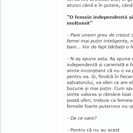
atunci când e în putere, când 
"O femeie independentă şi 
mulţumit"
- Pare uneori greu de crezut 
femei mai puţin inte­li­gen­te
bani... Vor de fapt bărbaţii o 
- N-aş spune asta. Aş spune 
independentă şi carieristă e 
simte inconştient că nu o va p
pentru ea. Şi, fiindcă în fiecar
salvatorului, va oferi ce are
bucurie şi mai puţin. Cum sp
simte valoros şi rămâne loial 
poată oferi, trebuie ca femeia
femeile foarte pu­ter­nice nu-
- De ce oare?
- Pentru că nu au acest