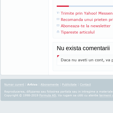
Trimite prin Yahoo! Messen
Recomanda unui prieten pri
Aboneaza-te la newsletter
Tipareste articolul
Nu exista comentarii
Daca nu aveti un cont, va p
Numar curent
|
Arhiva
|
Abonamente
|
Publicitate
|
Contact
Reproducerea, difuzarea sau folosirea partiala sau in intregime a materialel
Copyright © 1998-2019
Formula AS
. Va rugam sa cititi cu atentie
termenii s