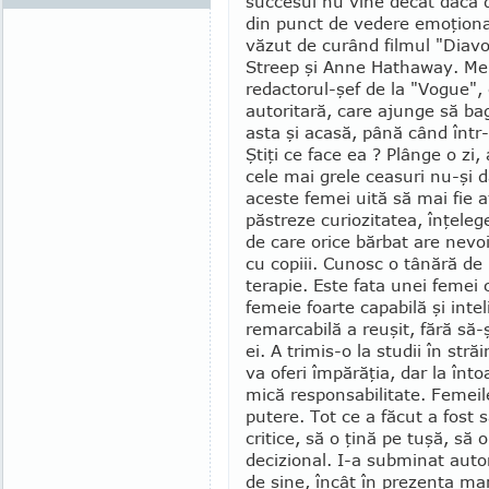
succesul nu vine decât dacă deţ
din punct de ve­dere emoţiona
văzut de curând filmul "Diavo
Streep şi Anne Hathaway. Mer
redactorul-şef de la "Vogue", 
autoritară, care ajunge să bag
asta şi acasă, până când într-
Ştiţi ce face ea ? Plânge o zi,
cele mai grele ceasuri nu-şi d
aceste femei uită să mai fie at
păstreze cu­riozitatea, înţele
de care orice bărbat are nevoie.
cu copiii. Cunosc o tânără de 
terapie. Este fata unei femei 
femeie foarte capabilă şi int
remarcabilă a reuşit, fără să-
ei. A tri­mis-o la studii în str
va oferi împărăţia, dar la înto
mică responsa­bilitate. Femeil
putere. Tot ce a făcut a fost s
critice, să o ţină pe tuşă, să
decizional. I-a subminat autor
de sine, încât în prezenţa ma