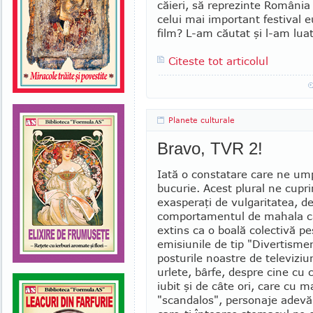
căieri, să reprezinte Români
celui mai important festi­val 
film? L-am căutat şi l-am luat 
Citeste tot articolul
Planete culturale
Bravo, TVR 2!
Iată o constatare care ne um
bucurie. Acest plural ne cupri
exasperaţi de vulgaritatea, d
comportamentul de mahala c
extins ca o boală colectivă p
emisiunile de tip "Divertismen
posturile noastre de televiziu
urlete, bârfe, despre cine cu 
iubit şi de câte ori, care cu 
"scandalos", personaje adevăr