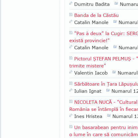
Dumitru Badita
Numaru
Banda de la Căstău
Catalin Manole
Numaru
"Pas à deux" la Cugir: SER
există provincie!"
Catalin Manole
Numaru
Pictorul ŞTEFAN PELMUŞ - 
trimite mistere"
Valentin Iacob
Numarul
Sărbătoare în Ţara Lăpuşul
Iulian Ignat
Numarul 1
NICOLETA NUCĂ - "Cultural ş
România se întâmplă în fiecar
Ines Hristea
Numarul 1
Un basarabean pentru inim
o lume în care să comunicăm p