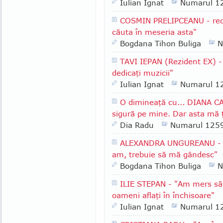
Iulian Ignat
Numarul 1
COSMIN PRELIPCEANU - redac
căuta în meseria asta"
Bogdana Tihon Buliga
N
TAVI IEPAN (Rezident EX) -
dedicaţi muzicii"
Iulian Ignat
Numarul 1
O dimineaţă cu... DIANA C
sigură pe mine. Dar asta mă ţ
Dia Radu
Numarul 125
ALEXANDRA UNGUREANU - "D
am, trebuie să mă gândesc"
Bogdana Tihon Buliga
N
ILIE STEPAN - "Am mers să
oameni aflaţi în închisoare"
Iulian Ignat
Numarul 1