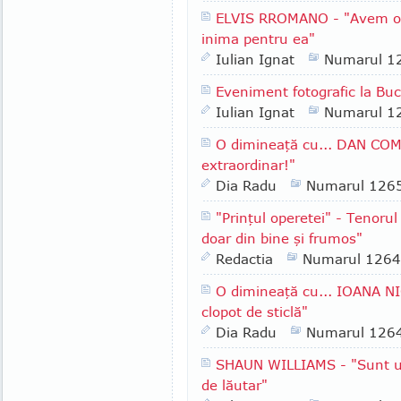
ELVIS RROMANO - "Avem o ţ
inima pentru ea"
Iulian Ignat
Numarul 1
Eveniment fotografic la B
Iulian Ignat
Numarul 1
O dimineaţă cu... DAN COMAN
extraordinar!"
Dia Radu
Numarul 126
"Prinţul operetei" - Tenor
doar din bine şi frumos"
Redactia
Numarul 1264
O dimineaţă cu... IOANA NI
clopot de sticlă"
Dia Radu
Numarul 126
SHAUN WILLIAMS - "Sunt un 
de lăutar"