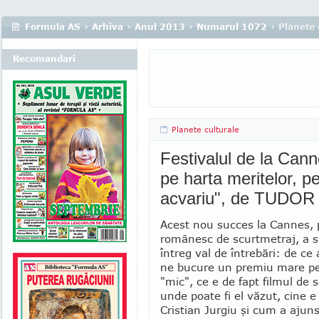
Formula AS
›
Arhiva
›
Anul 2013
›
Numarul 1072
› Planete 
Recomandari
Planete culturale
Festivalul de la Can
pe harta meritelor, pe
acvariu", de TUDO
Acest nou succes la Cannes, 
ro­mâ­­nesc de scurtmetraj, a 
întreg val de întrebări: de ce 
ne bucu­re un premiu mare pe
"mic", ce e de fapt filmul de s
unde poate fi el văzut, cine e
Cristian Jur­giu şi cum a ajuns