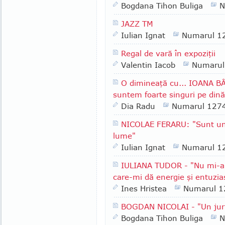
Bogdana Tihon Buliga
N
JAZZ TM
Iulian Ignat
Numarul 1
Regal de vară în expoziţii
Valentin Iacob
Numarul
O dimineaţă cu... IOANA 
suntem foarte singuri pe din
Dia Radu
Numarul 127
NICOLAE FERARU: "Sunt un ţi
lume"
Iulian Ignat
Numarul 1
IULIANA TUDOR - "Nu mi-a
care-mi dă energie şi entuzi
Ines Hristea
Numarul 1
BOGDAN NICOLAI - "Un jurn
Bogdana Tihon Buliga
N