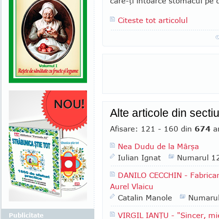
care-ţi întoarce stomacul pe 
Citeste tot articolul
Alte articole din sect
Afisare: 121 - 160 din
674
ar
Nea Dudu de la Mârşa
Iulian Ignat
Numarul 1
DANILO CECCHIN - Fabrican
Aurel Vlaicu
Catalin Manole
Numaru
VIRGIL IANŢU - "Sincer, mie
Publicitate