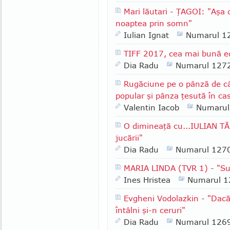
Mari lăutari - ŢAGOI: "Aşa
noaptea prin somn"
Iulian Ignat
Numarul 1
TIFF 2017, cea mai bună e
Dia Radu
Numarul 127
Rugăciune pe o pânză de c
popular şi pânza ţesută în c
Valentin Iacob
Numarul
O dimineaţă cu...IULIAN TĂ
jucării"
Dia Radu
Numarul 127
MARIA LINDA (TVR 1) - "Su
Ines Hristea
Numarul 1
Evgheni Vodolazkin - "Dacă
întâlni şi-n ceruri"
Dia Radu
Numarul 126