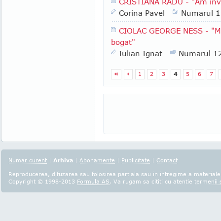
CRISTIANA RADU - "Am învăţa
Corina Pavel
Numarul 
CIOLAC GEORGE NESS - "Mă 
bogat"
Iulian Ignat
Numarul 1
«
‹
1
2
3
4
5
6
7
Numar curent
|
Arhiva
|
Abonamente
|
Publicitate
|
Contact
Reproducerea, difuzarea sau folosirea partiala sau in intregime a materialel
Copyright © 1998-2013
Formula AS
. Va rugam sa cititi cu atentie
termenii s