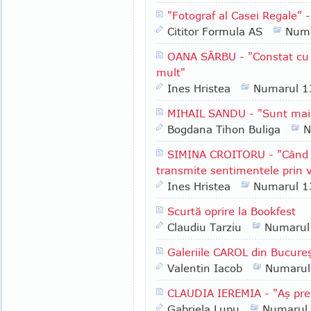
"Fotograf al Casei Regale" 
Cititor Formula AS
Numa
OANA SÂRBU - "Constat cu tr
mult"
Ines Hristea
Numarul 1
MIHAIL SANDU - "Sunt mai
Bogdana Tihon Buliga
N
SIMINA CROITORU - "Când ie
transmite sentimentele prin v
Ines Hristea
Numarul 1
Scurtă oprire la Bookfest
Claudiu Tarziu
Numarul
Galeriile CAROL din Bucureşt
Valentin Iacob
Numarul
CLAUDIA IEREMIA - "Aş pref
Gabriela Lupu
Numarul