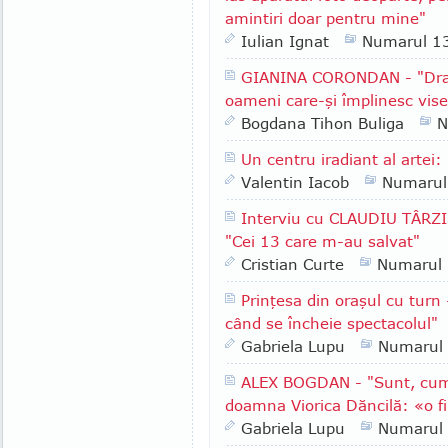
amintiri doar pentru mine"
Iulian Ignat
Numarul 1
GIANINA CORONDAN - "Dragi
oameni care-şi împlinesc vise
Bogdana Tihon Buliga
N
Un centru iradiant al artei
Valentin Iacob
Numarul
Interviu cu CLAUDIU TÂRZI
"Cei 13 care m-au salvat"
Cristian Curte
Numarul
Prinţesa din oraşul cu turn
când se încheie spectacolul"
Gabriela Lupu
Numarul
ALEX BOGDAN - "Sunt, cum
doamna Viorica Dăncilă: «o fi
Gabriela Lupu
Numarul