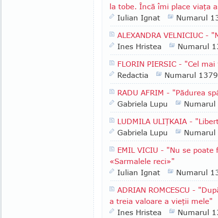
la tobe. Încă îmi place viaţa 
Iulian Ignat
Numarul 1
ALEXANDRA VELNICIUC - "M
Ines Hristea
Numarul 1
FLORIN PIERSIC - "Cel mai t
Redactia
Numarul 1379
RADU AFRIM - "Pădurea spâ
Gabriela Lupu
Numarul
LUDMILA ULIŢKAIA - "Libert
Gabriela Lupu
Numarul
EMIL VICIU - "Nu se poate f
«Sarmalele reci»"
Iulian Ignat
Numarul 1
ADRIAN ROMCESCU - "După f
a treia valoare a vieţii mele"
Ines Hristea
Numarul 1