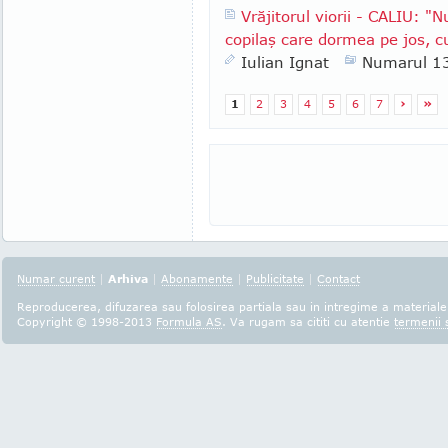
Vrăjitorul viorii - CALIU: 
copilaş care dormea pe jos, c
Iulian Ignat
Numarul 1
1
2
3
4
5
6
7
›
»
Numar curent
|
Arhiva
|
Abonamente
|
Publicitate
|
Contact
Reproducerea, difuzarea sau folosirea partiala sau in intregime a materialel
Copyright © 1998-2013
Formula AS
. Va rugam sa cititi cu atentie
termenii s