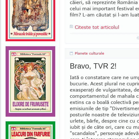
căieri, să reprezinte Români
celui mai important festi­val 
film? L-am căutat şi l-am luat 
Citeste tot articolul
Planete culturale
Bravo, TVR 2!
Iată o constatare care ne um
bucurie. Acest plural ne cupri
exasperaţi de vulgaritatea, d
comportamentul de mahala c
extins ca o boală colectivă p
emisiunile de tip "Divertismen
posturile noastre de televiziu
urlete, bârfe, despre cine cu 
iubit şi de câte ori, care cu 
"scandalos", personaje adevăr