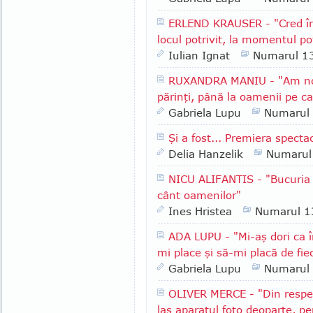
ERLEND KRAUSER - "Cred în
locul potrivit, la momentul pot
Iulian Ignat
Numarul 1
RUXANDRA MANIU - "Am nor
părinţi, până la oamenii pe ca
Gabriela Lupu
Numarul
Şi a fost... Premiera spectac
Delia Hanzelik
Numarul
NICU ALIFANTIS - "Bucuria m
cânt oamenilor"
Ines Hristea
Numarul 1
ADA LUPU - "Mi-aş dori ca î
mi place şi să-mi placă de fie
Gabriela Lupu
Numarul
OLIVER MERCE - "Din respect
las aparatul foto deoparte, p