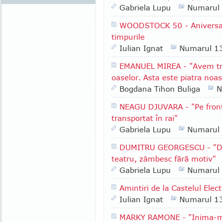
Gabriela Lupu
Numarul
WOODSTOCK 50 - Aniversarea
timpurile
Iulian Ignat
Numarul 1
EMANUEL MIREA - "Avem tre
oaselor. Asta este piatra noa
Bogdana Tihon Buliga
N
NEAGU DJUVARA - "Pe front
transportat în rai"
Gabriela Lupu
Numarul
DUMITRU GEORGESCU - "De 
teatru, zâmbesc fără motiv"
Gabriela Lupu
Numarul
Amintiri de la Castelul Elect
Iulian Ignat
Numarul 1
MARKY RAMONE - "Inima-mi