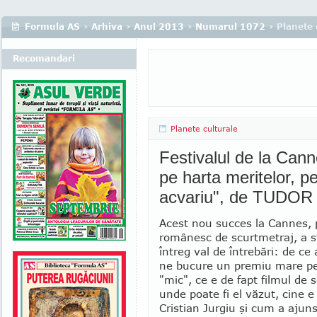
Formula AS
›
Arhiva
›
Anul 2013
›
Numarul 1072
› Planete 
Recomandari
Planete culturale
Festivalul de la Can
pe harta meritelor, pe
acvariu", de TUDO
Acest nou succes la Cannes, 
ro­mâ­­nesc de scurtmetraj, a 
întreg val de întrebări: de ce 
ne bucu­re un premiu mare pe
"mic", ce e de fapt filmul de s
unde poate fi el văzut, cine e
Cristian Jur­giu şi cum a ajuns