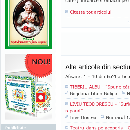
care-ţi întoarce stomacul pe 
Citeste tot articolul
Alte articole din sect
Afisare: 1 - 40 din
674
artico
TIBERIU ALBU - "Spune cât
Bogdana Tihon Buliga
N
LIVIU TEODORESCU - "Suflec
reparat"
Ines Hristea
Numarul 1
Teatru-dans pe acoperiş - 
Publicitate