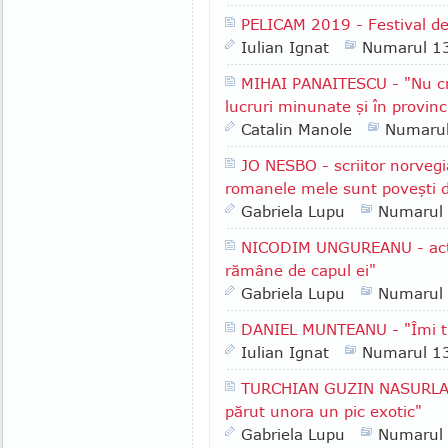
PELICAM 2019 - Festival de
Iulian Ignat
Numarul 1
MIHAI PANAITESCU - "Nu cre
lucruri minunate şi în provinc
Catalin Manole
Numaru
JO NESBO - scriitor norvegi
romanele mele sunt poveşti 
Gabriela Lupu
Numarul
NICODIM UNGUREANU - acto
rămâne de capul ei"
Gabriela Lupu
Numarul
DANIEL MUNTEANU - "Îmi tr
Iulian Ignat
Numarul 1
TURCHIAN GUZIN NASURLA - 
părut unora un pic exotic"
Gabriela Lupu
Numarul