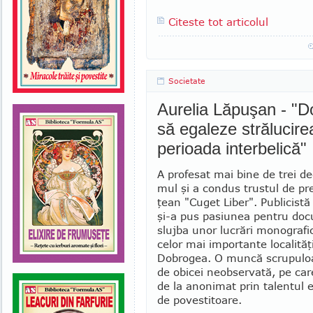
Citeste tot articolul
Societate
Aurelia Lăpuşan - "Do
să egaleze strălucire
perioada interbelică"
A profesat mai bine de trei de
mul şi a condus trustul de pr
ţean "Cuget Liber". Publicistă 
şi-a pus pasiunea pentru do
slujba unor lucrări monografi
celor mai impor­tante localităţ
Dobrogea. O muncă scrupuloa
de obicei neobservată, pe car
de la anonimat prin talentul 
de povestitoare.