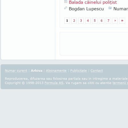
Balada câinelui poliţist
Bogdan Lupescu
Numar
1
2
3
4
5
6
7
›
»
Numar curent
|
Arhiva
|
Abonamente
|
Publicitate
|
Contact
Reproducerea, difuzarea sau folosirea partiala sau in intregime a materialel
Copyright © 1998-2013
Formula AS
. Va rugam sa cititi cu atentie
termenii s