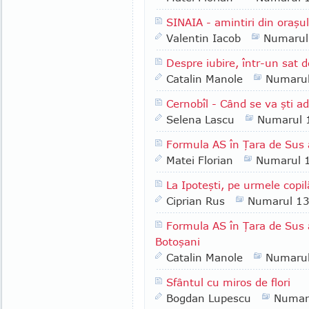
SINAIA - amintiri din oraşul
Valentin Iacob
Numarul
Despre iubire, într-un sat d
Catalin Manole
Numaru
Cernobîl - Când se va şti a
Selena Lascu
Numarul 
Formula AS în Ţara de Sus a
Matei Florian
Numarul 
La Ipoteşti, pe urmele copi
Ciprian Rus
Numarul 1
Formula AS în Ţara de Sus a
Botoşani
Catalin Manole
Numaru
Sfântul cu miros de flori
Bogdan Lupescu
Numar