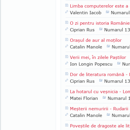
Limba computerelor este a 
Valentin Iacob
Numarul
O zi pentru istoria Românie
Ciprian Rus
Numarul 1
Oraşul de aur al moţilor
Catalin Manole
Numaru
Verii mei, în zilele Paştilor
Ion Longin Popescu
Nu
Dor de literatura română -
Ciprian Rus
Numarul 1
La hotarul cu veşnicia - Lo
Matei Florian
Numarul 
Meşterii nemuririi - Rudarii
Catalin Manole
Numaru
Poveştile de dragoste ale l