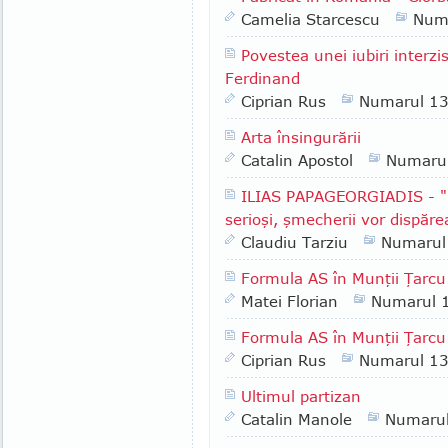
Camelia Starcescu
Num
Povestea unei iubiri interzi
Ferdinand
Ciprian Rus
Numarul 1
Arta însingurării
Catalin Apostol
Numaru
ILIAS PAPAGEORGIADIS - "Î
serioşi, şmecherii vor dispăre
Claudiu Tarziu
Numarul
Formula AS în Munţii Ţarcu
Matei Florian
Numarul 
Formula AS în Munţii Ţarcu 
Ciprian Rus
Numarul 1
Ultimul partizan
Catalin Manole
Numaru