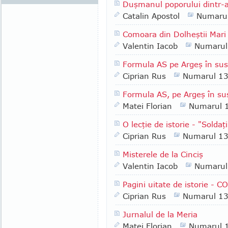
Duşmanul poporului dintr-
Catalin Apostol
Numaru
Comoara din Dolheştii Mari
Valentin Iacob
Numarul
Formula AS pe Argeş în sus 
Ciprian Rus
Numarul 1
Formula AS, pe Argeş în su
Matei Florian
Numarul 
O lecţie de istorie - "Soldaţ
Ciprian Rus
Numarul 1
Misterele de la Cinciş
Valentin Iacob
Numarul
Pagini uitate de istorie -
Ciprian Rus
Numarul 1
Jurnalul de la Meria
Matei Florian
Numarul 