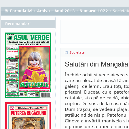
Formula AS
›
Arhiva
›
Anul 2013
›
Numarul 1072
› Societat
Recomandari
Societate
Salutări din Mangalia
Închide ochii şi vede aievea 
care au plecat de acasă târân
galenţii de lemn. Erau toţi, t
prieteni. Duceau cu ei patefo
catafalc, şi o pâine caldă, abi
cuptor. De sus, de la casa păr
Dumitraşcu, se vedeau plaja ş
strălucind de nisip. Pa­te­fonu
Cineva a învârtit manivela şi 
o promisiune a unei fericiri ne