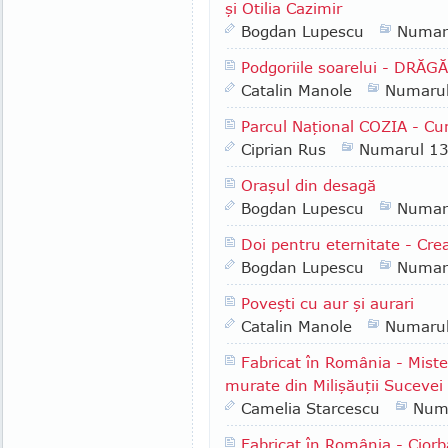
şi Otilia Cazimir
Bogdan Lupescu
Numar
Podgoriile soarelui - DRĂG
Catalin Manole
Numaru
Parcul Naţional COZIA - Cu
Ciprian Rus
Numarul 1
Oraşul din desagă
Bogdan Lupescu
Numar
Doi pentru eternitate - Cr
Bogdan Lupescu
Numar
Poveşti cu aur şi aurari
Catalin Manole
Numaru
Fabricat în România - Misteru
murate din Milişăuţii Sucevei
Camelia Starcescu
Num
Fabricat în România - Ciorb