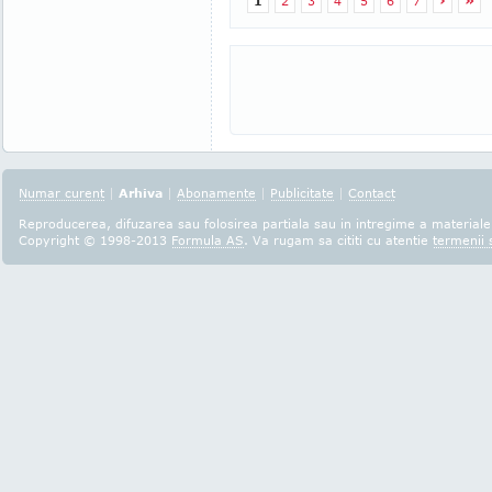
1
2
3
4
5
6
7
›
»
Numar curent
|
Arhiva
|
Abonamente
|
Publicitate
|
Contact
Reproducerea, difuzarea sau folosirea partiala sau in intregime a materialel
Copyright © 1998-2013
Formula AS
. Va rugam sa cititi cu atentie
termenii s