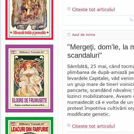
Citeste tot articolul
Asul de inima
"Mergeţi, dom'le, la
scandaluri"
Sâmbătă, 25 mai, când tocma
plim­barea de după-amiază pe
levardele Capitalei, văd veni
un grup mare de tineri voinici
pancarte, scan­dând năvalnic t
lozinci mobili­za­toare. Aveam 
numaidecât că e vorba de un
protest împotriva cultivării o
mo­­di­fi­cate genetic.
Citeste tot articolul