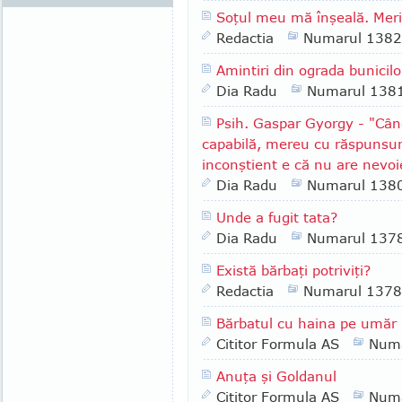
Soţul meu mă înşeală. Merit
Redactia
Numarul 1382
Amintiri din ograda bunicilo
Dia Radu
Numarul 138
Psih. Gaspar Gyorgy - "Cân
capabilă, mereu cu răspunsuri
inconştient e că nu are nevo
Dia Radu
Numarul 138
Unde a fugit tata?
Dia Radu
Numarul 137
Există bărbaţi potriviţi?
Redactia
Numarul 1378
Bărbatul cu haina pe umăr
Cititor Formula AS
Numa
Anuţa şi Goldanul
Cititor Formula AS
Numa