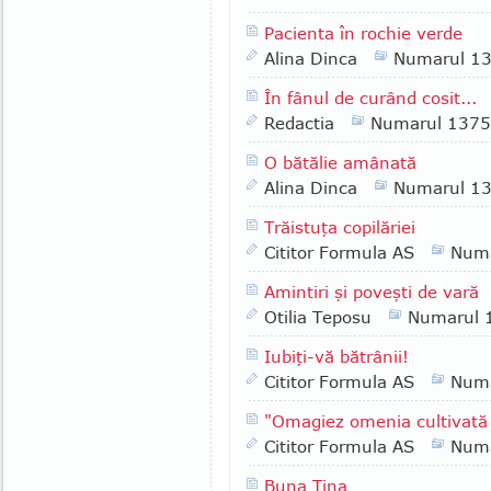
Pacienta în rochie verde
Alina Dinca
Numarul 1
În fânul de curând cosit...
Redactia
Numarul 1375
O bătălie amânată
Alina Dinca
Numarul 1
Trăistuţa copilăriei
Cititor Formula AS
Numa
Amintiri şi poveşti de vară
Otilia Teposu
Numarul 
Iubiţi-vă bătrânii!
Cititor Formula AS
Numa
"Omagiez omenia cultivată
Cititor Formula AS
Numa
Buna Tina