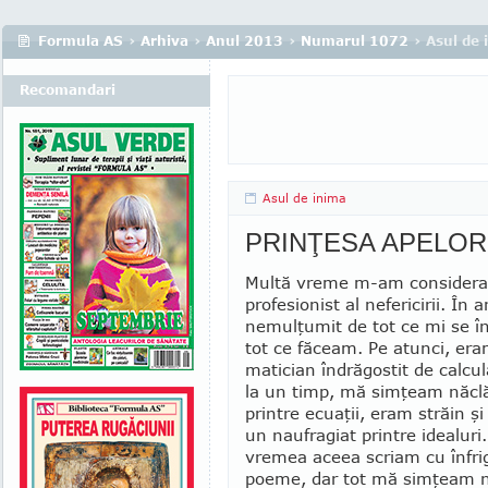
Formula AS
›
Arhiva
›
Anul 2013
›
Numarul 1072
› Asul de 
Recomandari
Asul de inima
PRINŢESA APELOR
Multă vreme m-am considera
profesionist al nefericirii. În 
nemulţumit de tot ce mi se în
tot ce făceam. Pe atunci, er
matician îndrăgostit de calcul
la un timp, mă simţeam năclăi
printre ecuaţii, eram străin şi
un naufragiat printre idealuri.
vremea aceea scriam cu înfri
poeme, dar tot mă simţeam ner