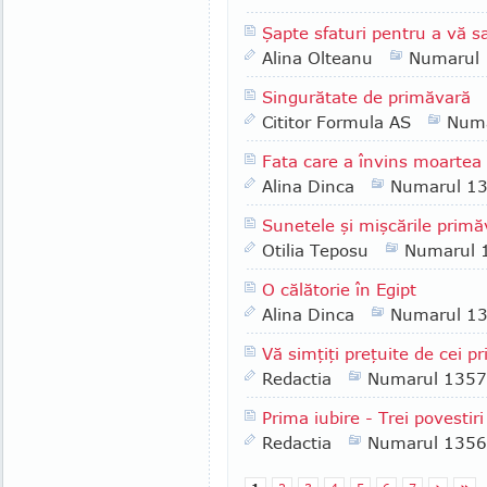
Şapte sfaturi pentru a vă s
Alina Olteanu
Numarul
Singurătate de primăvară
Cititor Formula AS
Numa
Fata care a învins moartea d
Alina Dinca
Numarul 1
Sunetele şi mişcările primăv
Otilia Teposu
Numarul 
O călătorie în Egipt
Alina Dinca
Numarul 1
Vă simţiţi preţuite de cei pri
Redactia
Numarul 1357
Prima iubire - Trei povestir
Redactia
Numarul 1356