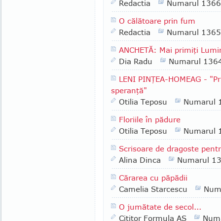
Redactia
Numarul 1366
O călătoare prin fum
Redactia
Numarul 1365
ANCHETĂ: Mai primiţi Lumin
Dia Radu
Numarul 136
LENI PINŢEA-HOMEAG - "Pri
speranţă"
Otilia Teposu
Numarul 
Floriile în pădure
Otilia Teposu
Numarul 
Scrisoare de dragoste pent
Alina Dinca
Numarul 1
Cărarea cu păpădii
Camelia Starcescu
Num
O jumătate de secol...
Cititor Formula AS
Numa