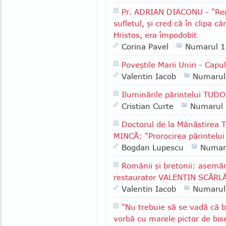
Pr. ADRIAN DIACONU - "Rege
sufletul, şi cred că în clipa c
Hristos, era împodobit
Corina Pavel
Numarul 
Poveştile Marii Uniri - Capul
Valentin Iacob
Numarul
Iluminările părintelui TUD
Cristian Curte
Numarul
Doctorul de la Mânăstirea 
MINCĂ: "Prorocirea părintelui 
Bogdan Lupescu
Numar
Românii şi bretonii: asemăn
restaurator VALENTIN SCĂR
Valentin Iacob
Numarul
"Nu trebuie să se vadă că bi
vorbă cu marele pictor de bis