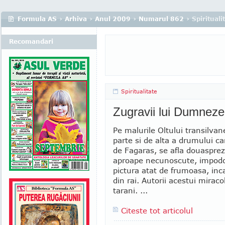
Formula AS
›
Arhiva
›
Anul 2009
›
Numarul 862
› Spirituali
Recomandari
Spiritualitate
Zugravii lui Dumnez
Pe malurile Oltului transilvan
parte si de alta a drumului ca
de Fagaras, se afla douasprez
aproape necunoscute, impodo
pictura atat de frumoasa, inc
din rai. Autorii acestui mirac
tarani. ...
Citeste tot articolul