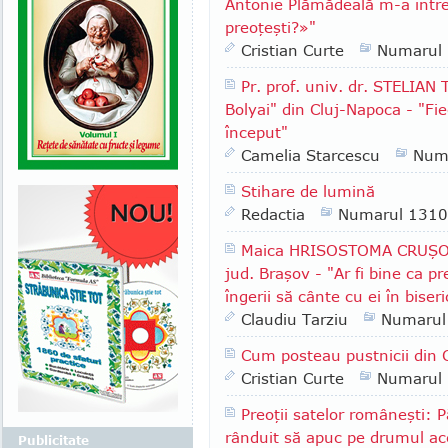
Antonie Plămădeală m-a între
preoţeşti?»"
Cristian Curte
Numarul
Pr. prof. univ. dr. STELIAN
Bolyai" din Cluj-Napoca - "Fi
început"
Camelia Starcescu
Num
Stihare de lumină
Redactia
Numarul 1310
Maica HRISOSTOMA CRUŞOVE
jud. Braşov - "Ar fi bine ca pr
îngerii să cânte cu ei în biser
Claudiu Tarziu
Numarul
Cum posteau pustnicii din 
Cristian Curte
Numarul
Preoţii satelor româneşti:
rânduit să apuc pe drumul ace
Publicitate