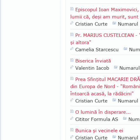
Episcopul Ioan Maximovici,
lumii că, deşi am murit, sunt 
Cristian Curte
Numarul
Pr. MARIUS CUSTELCEAN - 
şi altora"
Camelia Starcescu
Num
Biserica înviată
Valentin Iacob
Numarul
Prea Sfinţitul MACARIE DRĂ
din Europa de Nord - "Românii
întoarcă acasă, la rădăcini"
Cristian Curte
Numarul
O lumină în disperare...
Cititor Formula AS
Numa
Bunica şi vecinele ei
Cristian Curte
Numarul