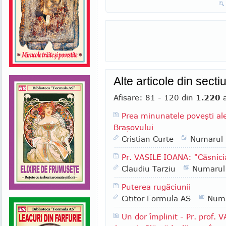
Alte articole din secti
Afisare: 81 - 120 din
1.220
a
Prea minunatele poveşti ale 
Braşovului
Cristian Curte
Numarul
Pr. VASILE IOANA: "Căsnicia
Claudiu Tarziu
Numarul
Puterea rugăciunii
Cititor Formula AS
Numa
Un dor împlinit - Pr. prof. 