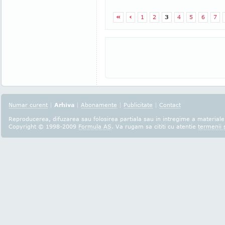
«
‹
1
2
3
4
5
6
7
Numar curent
|
Arhiva
|
Abonamente
|
Publicitate
|
Contact
Reproducerea, difuzarea sau folosirea partiala sau in intregime a materialel
Copyright © 1998-2009
Formula AS
. Va rugam sa cititi cu atentie
termenii s