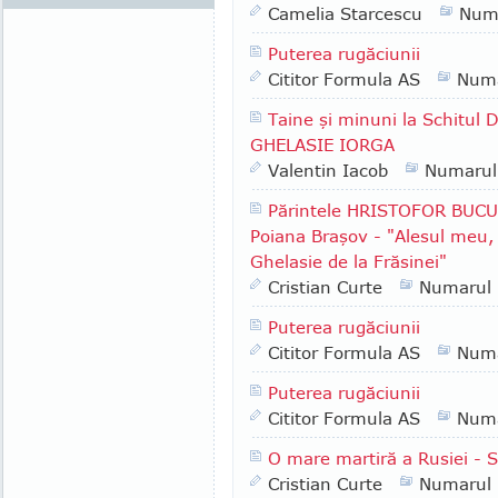
Camelia Starcescu
Num
Puterea rugăciunii
Cititor Formula AS
Numa
Taine şi minuni la Schitul 
GHELASIE IORGA
Valentin Iacob
Numarul
Părintele HRISTOFOR BUCUR 
Poiana Braşov - "Alesul meu, î
Ghelasie de la Frăsinei"
Cristian Curte
Numarul
Puterea rugăciunii
Cititor Formula AS
Numa
Puterea rugăciunii
Cititor Formula AS
Numa
O mare martiră a Rusiei - 
Cristian Curte
Numarul