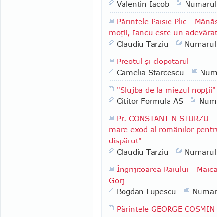
Valentin Iacob
Numarul
Părintele Paisie Plic - Mână
moţii, Iancu este un adevăra
Claudiu Tarziu
Numarul
Preotul şi clopotarul
Camelia Starcescu
Num
"Slujba de la miezul nopţii"
Cititor Formula AS
Numa
Pr. CONSTANTIN STURZU - 
mare exod al românilor pentru
dispărut"
Claudiu Tarziu
Numarul
Îngrijitoarea Raiului - Mai
Gorj
Bogdan Lupescu
Numar
Părintele GEORGE COSMIN P