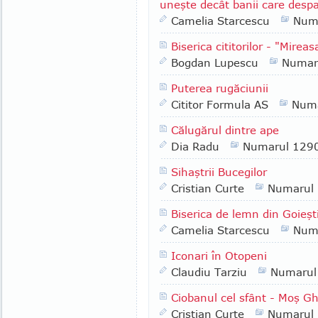
uneşte decât banii care despa
Camelia Starcescu
Num
Biserica cititorilor - "Mirea
Bogdan Lupescu
Numar
Puterea rugăciunii
Cititor Formula AS
Numa
Călugărul dintre ape
Dia Radu
Numarul 129
Sihaştrii Bucegilor
Cristian Curte
Numarul
Biserica de lemn din Goieşt
Camelia Starcescu
Num
Iconari în Otopeni
Claudiu Tarziu
Numarul
Ciobanul cel sfânt - Moş G
Cristian Curte
Numarul