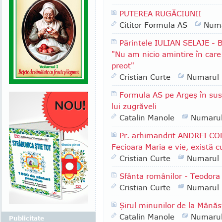
PUTEREA RUGĂCIUNII
Cititor Formula AS
Numa
Părintele IULIAN SELAJE - B
"Nu am nicio amintire în care 
preot"
Cristian Curte
Numarul
Formula AS pe Argeş în sus:
lui zugrăveli
Catalin Manole
Numaru
Pr. arhimandrit ANDREI COR
Fecioara Maria e vie, există 
Cristian Curte
Numarul
Sfânta românilor - Teodora 
Cristian Curte
Numarul
Şirul minunilor de la Mânăs
Catalin Manole
Numaru
Publicitate