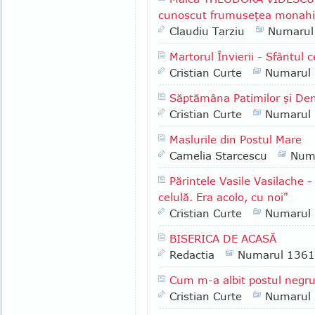
cunoscut frumuseţea monahis
Claudiu Tarziu
Numarul
Martorul Învierii - Sfântul
Cristian Curte
Numarul
Săptămâna Patimilor şi Den
Cristian Curte
Numarul
Maslurile din Postul Mare
Camelia Starcescu
Num
Părintele Vasile Vasilache -
celulă. Era acolo, cu noi"
Cristian Curte
Numarul
BISERICA DE ACASĂ
Redactia
Numarul 1361
Cum m-a albit postul negr
Cristian Curte
Numarul