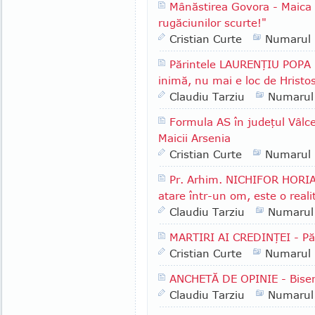
Mânăstirea Govora - Maica
rugăciunilor scurte!"
Cristian Curte
Numarul
Părintele LAURENŢIU POPA -
inimă, nu mai e loc de Hristo
Claudiu Tarziu
Numarul
Formula AS în judeţul Vâlcea
Maicii Arsenia
Cristian Curte
Numarul
Pr. Arhim. NICHIFOR HORIA 
atare într-un om, este o reali
Claudiu Tarziu
Numarul
MARTIRI AI CREDINŢEI - P
Cristian Curte
Numarul
ANCHETĂ DE OPINIE - Biser
Claudiu Tarziu
Numarul