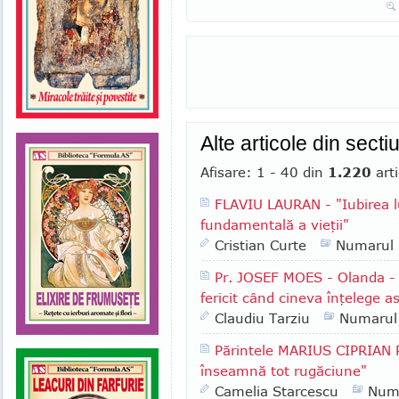
Alte articole din secti
Afisare: 1 - 40 din
1.220
arti
FLAVIU LAURAN - "Iubirea l
fundamentală a vieţii"
Cristian Curte
Numarul
Pr. JOSEF MOES - Olanda - "
fericit când cineva înţelege a
Claudiu Tarziu
Numarul
Părintele MARIUS CIPRIAN 
înseamnă tot rugăciune"
Camelia Starcescu
Num