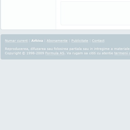
Numar curent
|
Arhiva
|
Abonamente
|
Publicitate
|
Contact
Reproducerea, difuzarea sau folosirea partiala sau in intregime a materialel
Copyright © 1998-2009
Formula AS
. Va rugam sa cititi cu atentie
termenii s