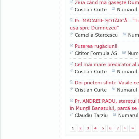
Ziua când mă găseşte Du
Cristian Curte
Numarul
Pr. MACARIE ŞOTÂRCĂ - "Tu a
uşa spre Dumnezeu"
Camelia Starcescu
Num
Puterea rugăciunii
Cititor Formula AS
Numa
Cel mai mare predicator al
Cristian Curte
Numarul
Doi prieteni sfinţi: Vasile c
Cristian Curte
Numarul
Pr. ANDREI RADU, stareţul 
în Munţii Banatului, parcă se 
Claudiu Tarziu
Numarul
1
2
3
4
5
6
7
›
»