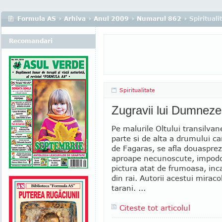
Formula AS
›
Arhiva
›
Anul 2009
›
Numarul 862
› Spirituali
Recomandari
Spiritualitate
Zugravii lui Dumnez
Pe malurile Oltului transilvan
parte si de alta a drumului ca
de Fagaras, se afla douasprez
aproape necunoscute, impodo
pictura atat de frumoasa, inc
din rai. Autorii acestui mirac
tarani. ...
Citeste tot articolul