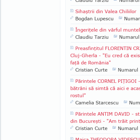
Claudiu Tarziu
Numarul
Sihaştrii din Valea Chiliilor
Bogdan Lupescu
Numar
Îngeriţele din vârful munte
Claudiu Tarziu
Numarul
Preasfinţitul FLORENTIN CR
Cluj-Gherla - "Eu cred că exis
faţă de România"
Cristian Curte
Numarul
Părintele CORNEL PIŢIGOI -
bătrâni să simtă că aici e ac
rostul"
Camelia Starcescu
Num
Părintele ANTIM DAVID - st
din Bucureşti - "Am trăit print
Cristian Curte
Numarul
Maica THEODORA VIDESCU -