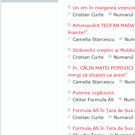
Un om în marginea veşnici
Cristian Curte
Numarul
Arhimandrit TEOFAN MADA -
înainte!"
Camelia Starcescu
Num
Străvechii creştini ai Moldo
Cristian Curte
Numarul
Pr. CĂLIN MATEI POPOVICI -
mergi să slujeşti ca preot"
Camelia Starcescu
Num
Puterea rugăciunii
Cititor Formula AS
Numa
Formula AS în Ţara de Sus 
Cristian Curte
Numarul
Formula AS în Ţara de Sus 