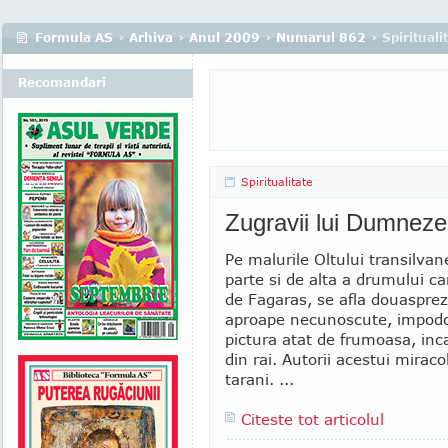
Formula AS
›
Arhiva
›
Anul 2009
›
Numarul 862
› Spirituali
Recomandari
Spiritualitate
Zugravii lui Dumnez
Pe malurile Oltului transilvan
parte si de alta a drumului ca
de Fagaras, se afla douasprez
aproape necunoscute, impodo
pictura atat de frumoasa, inc
din rai. Autorii acestui mirac
tarani. ...
Citeste tot articolul