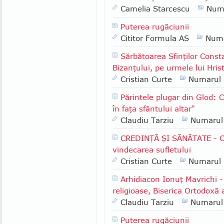
Camelia Starcescu
Num
Puterea rugăciunii
Cititor Formula AS
Numa
Sărbătoarea Sfinţilor Const
Bizanţului, pe urmele lui Hris
Cristian Curte
Numarul
Părintele plugar din Glod:
în faţa sfântului altar"
Claudiu Tarziu
Numarul
CREDINŢĂ ŞI SĂNĂTATE - Cum
vindecarea sufletului
Cristian Curte
Numarul
Arhidiacon Ionuţ Mavrichi -
religioase, Biserica Ortodoxă a
Claudiu Tarziu
Numarul
Puterea rugăciunii