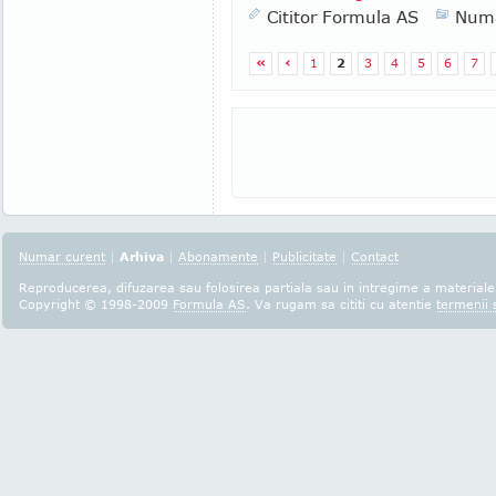
Cititor Formula AS
Numa
«
‹
1
2
3
4
5
6
7
Numar curent
|
Arhiva
|
Abonamente
|
Publicitate
|
Contact
Reproducerea, difuzarea sau folosirea partiala sau in intregime a materialel
Copyright © 1998-2009
Formula AS
. Va rugam sa cititi cu atentie
termenii s