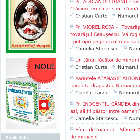
Pr. ADRIAN BELDIANU - Bise
Crăciun, eu chiar simt că mă 
Cristian Curte
Numarul
Pr. VIOREL ROJA - "Tovarăşi
tovarăşul Ceauşescu. Vă rog s
l pot opri pe pruncul meu să 
Camelia Starcescu
Num
Un ţăran făcător de minuni
Cristian Curte
Numarul
Părintele ATANASIE ALBONI 
inima ta dragostei. Numai dra
Claudiu Tarziu
Numarul
Pr. INOCENTIU CÂNDEA din Aţ
azi, să fii păstor între oameni
Camelia Starcescu
Num
Sfinţi de toamnă - Sfântul 
de miracole
Publicitate