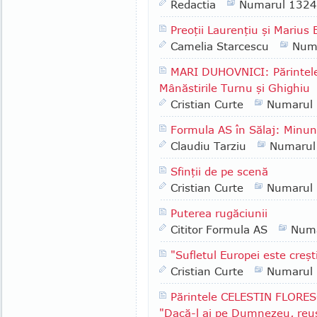
Redactia
Numarul 1324
Preoţii Laurenţiu şi Marius 
Camelia Starcescu
Num
MARI DUHOVNICI: Părinte
Mânăstirile Turnu şi Ghighiu
Cristian Curte
Numarul
Formula AS în Sălaj: Minun
Claudiu Tarziu
Numarul
Sfinţii de pe scenă
Cristian Curte
Numarul
Puterea rugăciunii
Cititor Formula AS
Numa
"Sufletul Europei este creş
Cristian Curte
Numarul
Părintele CELESTIN FLORESC
"Dacă-l ai pe Dumnezeu, reuş