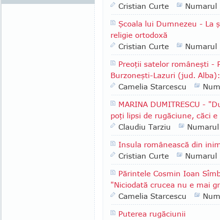
Cristian Curte
Numarul
Şcoala lui Dumnezeu - La şc
religie ortodoxă
Cristian Curte
Numarul
Preoţii satelor româneşti 
Burzoneşti-Lazuri (jud. Alba)
Camelia Starcescu
Num
MARINA DUMITRESCU - "După
poţi lipsi de rugăciune, căci
Claudiu Tarziu
Numarul
Insula românească din ini
Cristian Curte
Numarul
Părintele Cosmin Ioan Sîmbo
"Niciodată crucea nu e mai gr
Camelia Starcescu
Num
Puterea rugăciunii