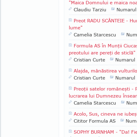
"Maica Domnului e maica noa
Claudiu Tarziu
Numarul
Preot RADU SCÂNTEIE - Hune
lume"
Camelia Starcescu
Num
Formula AS în Munţii Ciuca
preotului are pereţi de sticlă"
Cristian Curte
Numarul
Alajda, mânăstirea vulturilo
Cristian Curte
Numarul
Preoţii satelor româneşti 
lucrarea lui Dumnezeu înseam
Camelia Starcescu
Num
Acolo, Sus, cineva ne iubeş
Cititor Formula AS
Numa
SOPHY BURNHAM - "Da! Fiec