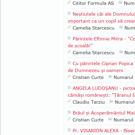
Cititor Formula AS
Numa
Neştiutele căi ale Domnulu
important ca un copil să crea
Camelia Starcescu
Num
Părintele Eftimie Mitra - "
de şcoală!"
Camelia Starcescu
Num
Cu părintele Ciprian Popica
de Dumnezeu şi oameni
Cristian Curte
Numarul
ANGELA LUDOŞANU - pictori
cămăşi româneşti: "Ţăranul f
Claudiu Tarziu
Numarul
Brâul şi Acoperământul Mai
Cristian Curte
Numarul
Pr. VISARION ALEXA - Biseri