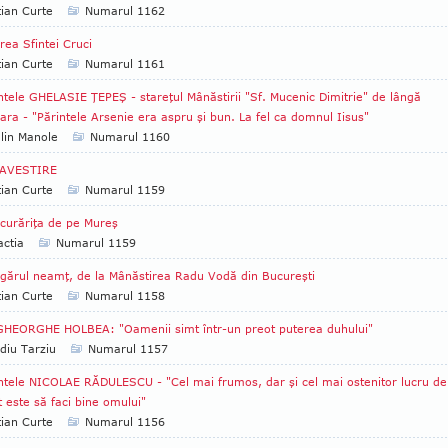
tian Curte
Numarul 1162
rea Sfintei Cruci
tian Curte
Numarul 1161
ntele GHELASIE ŢEPEŞ - stareţul Mânăstirii "Sf. Mucenic Dimitrie" de lângă
ara - "Părintele Arsenie era aspru şi bun. La fel ca domnul Iisus"
lin Manole
Numarul 1160
AVESTIRE
tian Curte
Numarul 1159
curăriţa de pe Mureş
ctia
Numarul 1159
gărul neamţ, de la Mânăstirea Radu Vodă din Bucureşti
tian Curte
Numarul 1158
GHEORGHE HOLBEA: "Oamenii simt într-un preot puterea duhului"
diu Tarziu
Numarul 1157
ntele NICOLAE RĂDULESCU - "Cel mai frumos, dar şi cel mai ostenitor lucru de
este să faci bine omului"
tian Curte
Numarul 1156