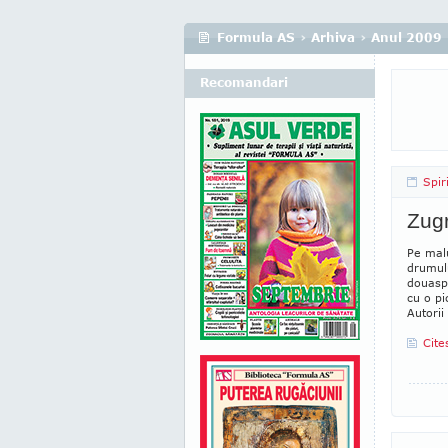
Formula AS
›
Arhiva
›
Anul 2009
Recomandari
Spir
Zugr
Pe malu
drumulu
douasp
cu o pi
Autorii
Cite