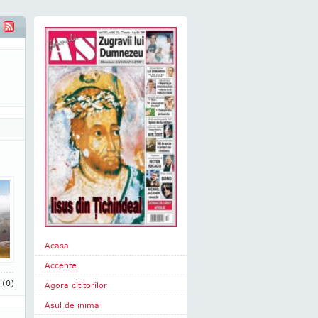
Acasa
Accente
i
(0)
Agora cititorilor
Asul de inima