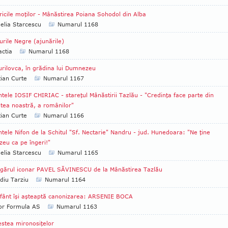
ricile moţilor - Mânăstirea Poiana Sohodol din Alba
lia Starcescu
Numarul 1168
urile Negre (ajunările)
ctia
Numarul 1168
urilovca, în grădina lui Dumnezeu
tian Curte
Numarul 1167
ntele IOSIF CHIRIAC - stareţul Mânăstirii Tazlău - "Credinţa face parte din
atea noastră, a românilor"
tian Curte
Numarul 1166
ntele Nifon de la Schitul "Sf. Nectarie" Nandru - jud. Hunedoara: "Ne ţine
eu ca pe îngeri!"
lia Starcescu
Numarul 1165
gărul iconar PAVEL SĂVINESCU de la Mânăstirea Tazlău
diu Tarziu
Numarul 1164
fânt îşi aşteaptă canonizarea: ARSENIE BOCA
tor Formula AS
Numarul 1163
stea mironosiţelor