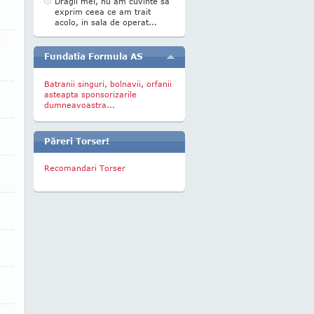
Dragii mei, nu am cuvinte sa
exprim ceea ce am trait
acolo, in sala de operat...
i
Fundatia Formula AS
Batranii singuri, bolnavii, orfanii
asteapta sponsorizarile
dumneavoastra...
Păreri Torser!
Recomandari Torser