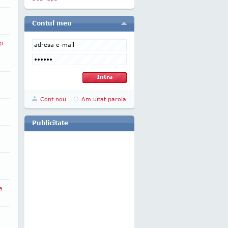
Contul meu
şi
Cont nou
Am uitat parola
Publicitate
a