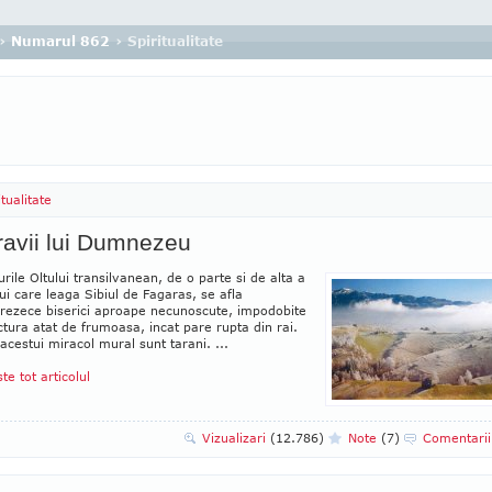
›
Numarul 862
› Spiritualitate
itualitate
avii lui Dumnezeu
rile Oltului transilvanean, de o parte si de alta a
i care leaga Sibiul de Fagaras, se afla
rezece biserici aproape necunoscute, impodobite
ctura atat de frumoasa, incat pare rupta din rai.
 acestui miracol mural sunt tarani. ...
ste tot articolul
Vizualizari
(12.786)
Note
(7)
Comentari