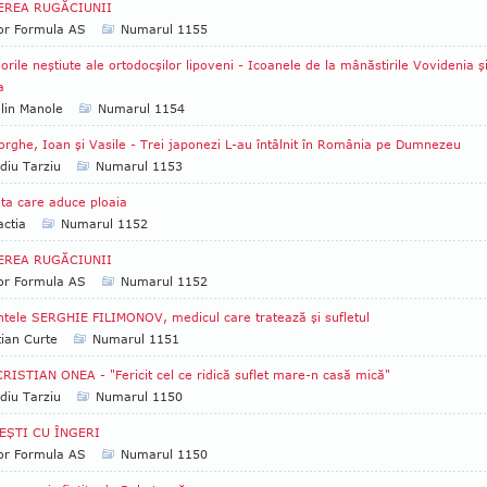
EREA RUGĂCIUNII
tor Formula AS
Numarul 1155
rile neştiute ale ortodocşilor lipoveni - Icoanele de la mânăstirile Vovidenia ş
a
lin Manole
Numarul 1154
rghe, Ioan şi Vasile - Trei japonezi L-au întâlnit în România pe Dumnezeu
diu Tarziu
Numarul 1153
ta care aduce ploaia
ctia
Numarul 1152
EREA RUGĂCIUNII
tor Formula AS
Numarul 1152
ntele SERGHIE FILIMONOV, medicul care tratează şi sufletul
tian Curte
Numarul 1151
CRISTIAN ONEA - "Fericit cel ce ridică suflet mare-n casă mică"
diu Tarziu
Numarul 1150
EŞTI CU ÎNGERI
tor Formula AS
Numarul 1150