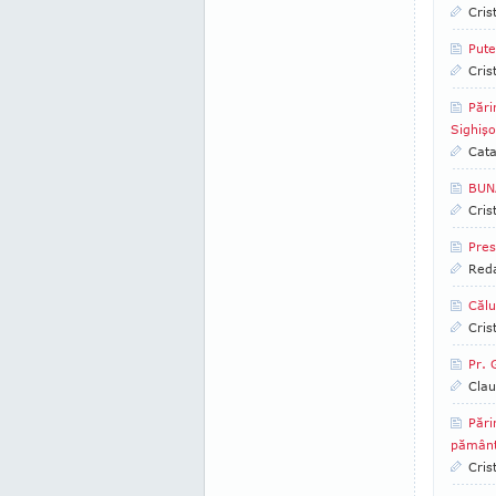
Cris
Pute
Cris
Pări
Sighişo
Cata
BUN
Cris
Pres
Reda
Călu
Cris
Pr. 
Clau
Pări
pământ 
Cris