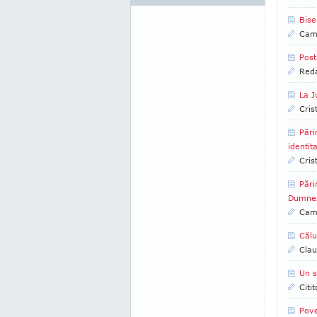
Bise
Came
Post
Reda
La J
Cris
Pări
identit
Cris
Pări
Dumnez
Came
Călu
Clau
Un s
Citi
Pove