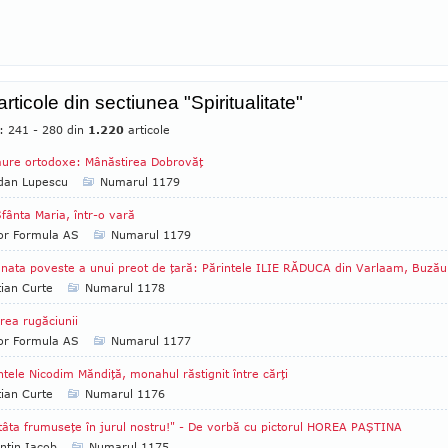
articole din sectiunea "Spiritualitate"
e: 241 - 280 din
1.220
articole
ure ortodoxe: Mânăstirea Dobrovăţ
dan Lupescu
Numarul 1179
fânta Maria, într-o vară
tor Formula AS
Numarul 1179
nata poveste a unui preot de ţară: Părintele ILIE RĂDUCA din Varlaam, Buzău
tian Curte
Numarul 1178
rea rugăciunii
tor Formula AS
Numarul 1177
ntele Nicodim Măndiţă, monahul răstignit între cărţi
tian Curte
Numarul 1176
tâta frumuseţe în jurul nostru!" - De vorbă cu pictorul HOREA PAŞTINA
ntin Iacob
Numarul 1175