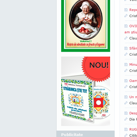
Repe
Cris
OVID
am ştiu
Clau
Sfân
Cris
Minu
Cris
Oame
Cris
Un m
Clau
Desp
Dia
RUG
Publicitate
Citi