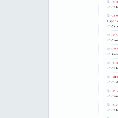
PUT
Citi
Como
Uspeni
Cata
Gheo
Clau
Sfân
Reda
PUT
Citi
Pări
Cris
Pr. 
Clau
POV
Citi