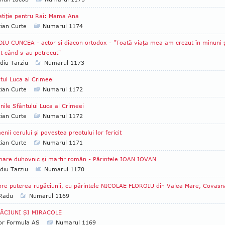
tiţie pentru Rai: Mama Ana
tian Curte
Numarul 1174
IU CUNCEA - actor şi diacon ortodox - "Toată viaţa mea am crezut în minuni 
t când s-au petrecut"
diu Tarziu
Numarul 1173
tul Luca al Crimeei
tian Curte
Numarul 1172
nile Sfântului Luca al Crimeei
tian Curte
Numarul 1172
nii cerului şi povestea preotului lor fericit
tian Curte
Numarul 1171
are duhovnic şi martir român - Părintele IOAN IOVAN
diu Tarziu
Numarul 1170
re puterea rugăciunii, cu părintele NICOLAE FLOROIU din Valea Mare, Covasn
 Radu
Numarul 1169
ĂCIUNI ŞI MIRACOLE
tor Formula AS
Numarul 1169