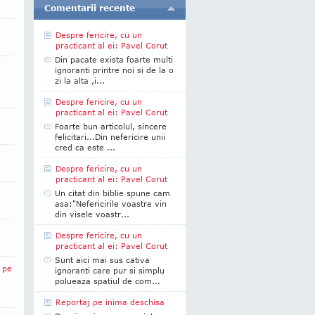
Comentarii recente
Despre fericire, cu un
practicant al ei: Pavel Corut
Din pacate exista foarte multi
ignoranti printre noi si de la o
zi la alta ,i...
Despre fericire, cu un
practicant al ei: Pavel Corut
Foarte bun articolul, sincere
felicitari...Din nefericire unii
cred ca este ...
Despre fericire, cu un
practicant al ei: Pavel Corut
Un citat din biblie spune cam
asa:"Nefericirile voastre vin
din visele voastr...
Despre fericire, cu un
practicant al ei: Pavel Corut
Sunt aici mai sus cativa
 pe
ignoranti care pur si simplu
polueaza spatiul de com...
Reportaj pe inima deschisa