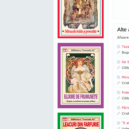
Alte 
Afisar
Teza
Bog
De S
Citi
Minu
Cris
Pute
Citi
Pări
Cris
"E a
Vale