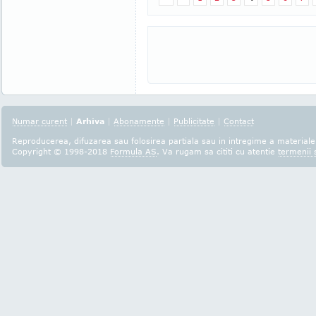
Numar curent
|
Arhiva
|
Abonamente
|
Publicitate
|
Contact
Reproducerea, difuzarea sau folosirea partiala sau in intregime a materialel
Copyright © 1998-2018
Formula AS
. Va rugam sa cititi cu atentie
termenii s