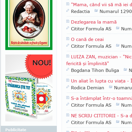
"Mama, când vii să mă iei de
Redactia
Numarul 1290
Dezlegarea la mamă
Cititor Formula AS
Numa
O cană de ceai
Cititor Formula AS
Numa
LUIZA ZAN, muzician - "Nici
fericită şi împlinită"
Bogdana Tihon Buliga
N
Un aliat în lupta cu viaţa -
Rodica Demian
Numaru
S-a întâmplat într-o toamnă
Cititor Formula AS
Numa
NE SCRIU CITITORII - S-a 
Cititor Formula AS
Numa
Publicitate