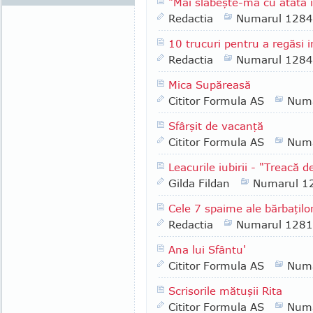
"Mai slăbeşte-mă cu atâta i
Redactia
Numarul 1284
10 trucuri pentru a regăsi 
Redactia
Numarul 1284
Mica Supăreasă
Cititor Formula AS
Numa
Sfârşit de vacanţă
Cititor Formula AS
Numa
Leacurile iubirii - "Treacă d
Gilda Fildan
Numarul 1
Cele 7 spaime ale bărbaţilo
Redactia
Numarul 1281
Ana lui Sfântu'
Cititor Formula AS
Numa
Scrisorile mătuşii Rita
Cititor Formula AS
Numa