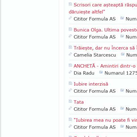
Scrisori care aşteaptă răs
dăruieşte altfel"
Cititor Formula AS
Numa
Bunica Olga. Ultima povest
Cititor Formula AS
Numa
Trăieşte, dar nu încerca să 
Camelia Starcescu
Num
ANCHETĂ - Amintiri dintr-o 
Dia Radu
Numarul 127
Iubire interzisă
Cititor Formula AS
Numa
Tata
Cititor Formula AS
Numa
"Iubirea mea nu poate fi vi
Cititor Formula AS
Numa