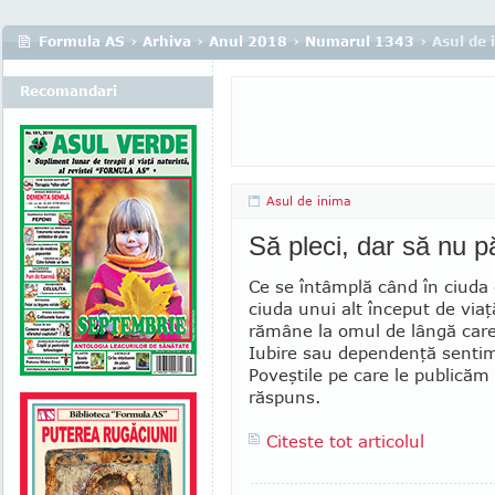
Formula AS
›
Arhiva
›
Anul 2018
›
Numarul 1343
› Asul de 
Recomandari
Asul de inima
Să pleci, dar să nu p
Ce se întâmplă când în ciuda d
ciuda unui alt început de viaţă
rămâne la omul de lângă care
Iubire sau dependenţă senti
Poveştile pe care le publicăm
răspuns.
Citeste tot articolul