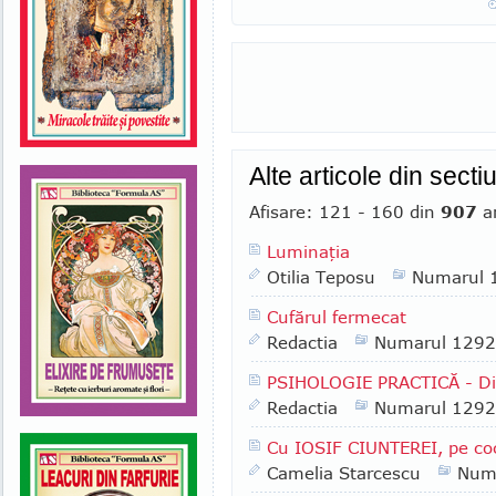
Alte articole din sect
Afisare: 121 - 160 din
907
ar
Luminaţia
Otilia Teposu
Numarul 
Cufărul fermecat
Redactia
Numarul 1292
PSIHOLOGIE PRACTICĂ - Dic
Redactia
Numarul 1292
Cu IOSIF CIUNTEREI, pe coc
Camelia Starcescu
Num