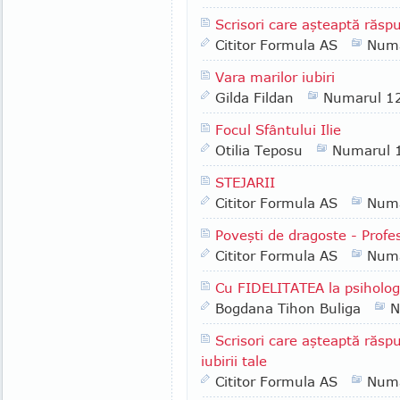
Scrisori care aşteaptă răsp
Cititor Formula AS
Numa
Vara marilor iubiri
Gilda Fildan
Numarul 1
Focul Sfântului Ilie
Otilia Teposu
Numarul 
STEJARII
Cititor Formula AS
Numa
Poveşti de dragoste - Prof
Cititor Formula AS
Numa
Cu FIDELITATEA la psiholog
Bogdana Tihon Buliga
N
Scrisori care aşteaptă răspun
iubirii tale
Cititor Formula AS
Numa