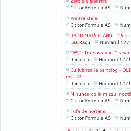
Zorelele albastre
Cititor Formula AS
Numa
Printre stele
Cititor Formula AS
Numa
RADU MIHĂILEANU - "Pentru
Dia Radu
Numarul 127
TEST: Dragostea în Cireşar
Redactia
Numarul 1271
Cu iubirea la psiholog - O
rostită!"
Redactia
Numarul 1271
Minunea de la miezul nopţi
Cititor Formula AS
Numa
Tufa de hortensii
Cititor Formula AS
Numa
«
‹
1
2
3
4
5
6
7