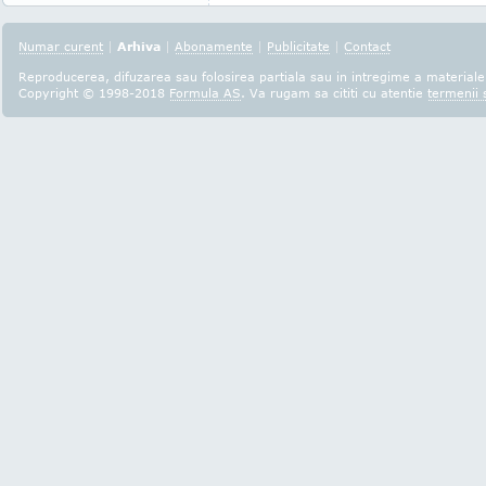
Numar curent
|
Arhiva
|
Abonamente
|
Publicitate
|
Contact
Reproducerea, difuzarea sau folosirea partiala sau in intregime a materialel
Copyright © 1998-2018
Formula AS
. Va rugam sa cititi cu atentie
termenii s