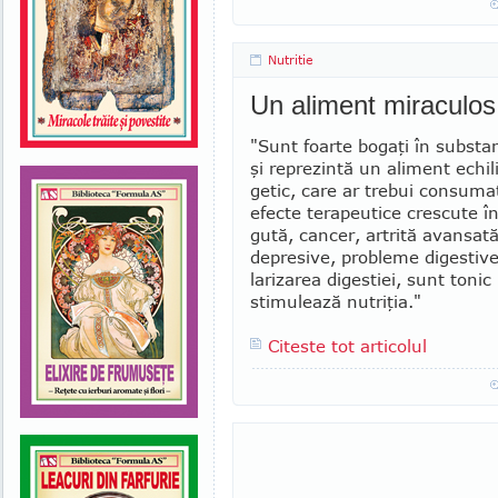
Nutritie
Un aliment miraculos
"Sunt foarte bogaţi în substan
şi reprezintă un aliment echi­
getic, care ar trebui con­sumat
efecte tera­peu­tice crescute 
gută, can­cer, artrită avan­sată
depresive, probleme diges­tiv
larizarea digestiei, sunt tonic
stimu­lează nutriţia."
Citeste tot articolul