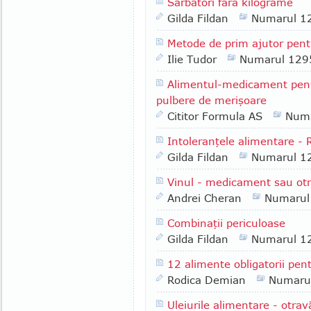
Sărbători fără kilograme
Gilda Fildan
Numarul 1
Metode de prim ajutor pentr
Ilie Tudor
Numarul 129
Alimentul-medicament pentr
pulbere de merişoare
Cititor Formula AS
Numa
Intoleranţele alimentare - R
Gilda Fildan
Numarul 1
Vinul - medicament sau ot
Andrei Cheran
Numarul
Combinaţii periculoase
Gilda Fildan
Numarul 1
12 alimente obligatorii pen
Rodica Demian
Numaru
Uleiurile alimentare - otr