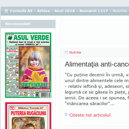
Formula AS
›
Arhiva
›
Anul 2018
›
Numarul 1317
› Nutritie
Recomandari
Nutritie
Alimentaţia anti-can
"Cu puţine decenii în urmă, v
unul din­tre alimentele cele 
- relativ ief­tină şi, adeseori, 
legumă ce se găsea în pieţe, 
iernii. De aceea i se spunea, 
"mâncarea săracilor"...
Citeste tot articolul