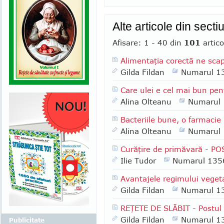
Alte articole din secti
Afisare: 1 - 40 din
101
artico
Alimentaţia corectă ne scap
Gilda Fildan
Numarul 1
Care ulei e cel mai bun pe
Alina Olteanu
Numarul
Bacteriile bune, o farmaci
Alina Olteanu
Numarul
Curăţire de primăvară - P
Ilie Tudor
Numarul 135
Avantajele regimului veget
Gilda Fildan
Numarul 1
REŢETE DE SLĂBIT - Postul 
Gilda Fildan
Numarul 1
Publicitate