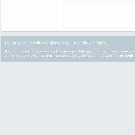
Numar curent
|
Arhiva
|
Abonamente
|
Publicitate
|
Contact
Reproducerea, difuzarea sau folosirea partiala sau in intregime a materialel
Copyright © 1998-2017
Formula AS
. Va rugam sa cititi cu atentie
termenii s