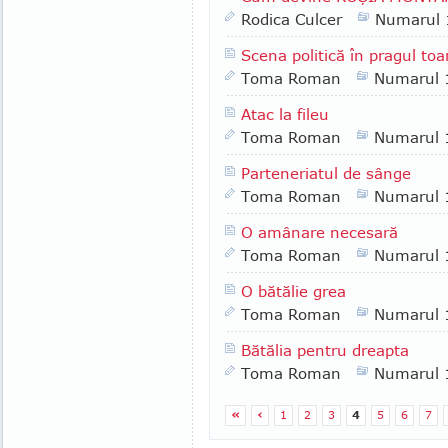
Rodica Culcer
Numarul
Scena politică în pragul to
Toma Roman
Numarul 
Atac la fileu
Toma Roman
Numarul 
Parteneriatul de sânge
Toma Roman
Numarul 
O amânare necesară
Toma Roman
Numarul 
O bătălie grea
Toma Roman
Numarul 
Bătălia pentru dreapta
Toma Roman
Numarul 
«
‹
1
2
3
4
5
6
7