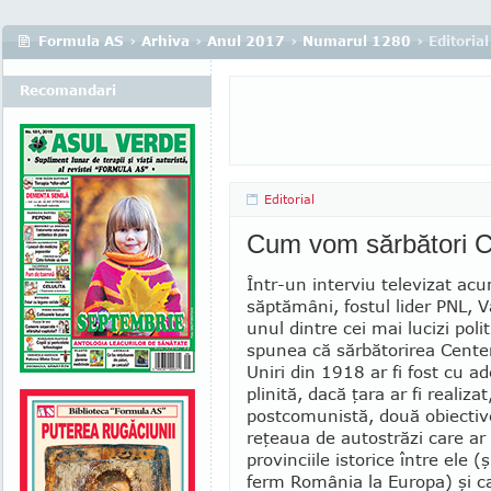
Formula AS
›
Arhiva
›
Anul 2017
›
Numarul 1280
› Editorial
Recomandari
Editorial
Cum vom sărbători C
Într-un interviu televizat ac
săptămâni, fostul lider PNL, V
unul dintre cei mai lu­cizi poli
spunea că sărbătorirea Cen­te­
Uniri din 1918 ar fi fost cu a
plinită, dacă ţara ar fi realiza
post­co­munistă, două obiecti
reţeaua de autostrăzi care ar
provinciile istorice între ele (
ferm România la Europa) şi ca