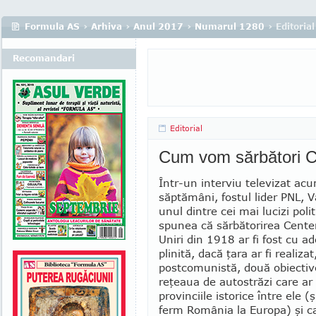
Formula AS
›
Arhiva
›
Anul 2017
›
Numarul 1280
› Editorial
Recomandari
Editorial
Cum vom sărbători C
Într-un interviu televizat ac
săptămâni, fostul lider PNL, V
unul dintre cei mai lu­cizi poli
spunea că sărbătorirea Cen­te­
Uniri din 1918 ar fi fost cu a
plinită, dacă ţara ar fi realiza
post­co­munistă, două obiecti
reţeaua de autostrăzi care ar
provinciile istorice între ele (
ferm România la Europa) şi ca