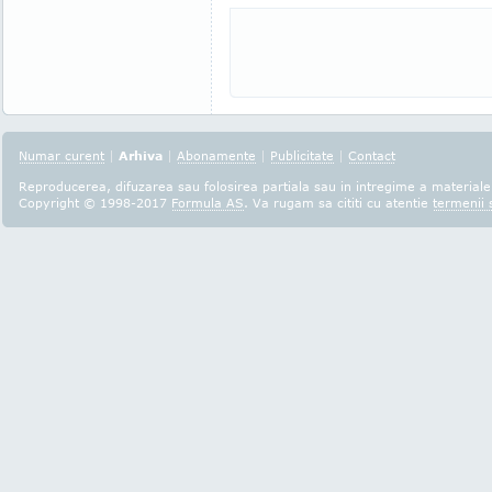
Numar curent
|
Arhiva
|
Abonamente
|
Publicitate
|
Contact
Reproducerea, difuzarea sau folosirea partiala sau in intregime a materialel
Copyright © 1998-2017
Formula AS
. Va rugam sa cititi cu atentie
termenii s