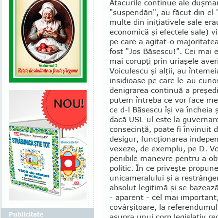
Atacurile continue ale duşmani
"suspendări", au făcut din el "
multe din ini­ţiativele sale era
eco­nomică şi efectele sale) v
pe care a agitat-o majoritatea
fost "Jos Băsescu!". Cei mai ex
mai corupţi prin uriaşele averi
Voiculescu şi alţii, au înte­m
insidioase pe care le-au cuno
denigrarea continuă a preşedin
putem întreba ce vor face me
ce d-l Băsescu îşi va încheia
dacă USL-ul este la guver­na­re
consecinţă, poate fi învi­nuit 
desigur, funcţionarea indepen­
vexeze, de exem­plu, pe D. Vo
penibile ma­nevre pentru a ob
po­litic. În ce priveşte prop
unicameralului şi a restrânge
absolut legitimă şi se bazează
- aparent - cel mai important,
covârşitoare, la referendumu
Publicitate
asupra unui corp legislativ re