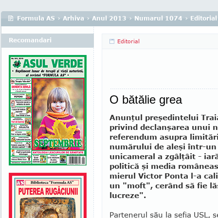
Formula AS
›
Arhiva
›
Anul 2013
›
Numarul 1074
›
Editorial
Recomandari
Editorial
O bătălie grea
Anunţul preşedintelui Tra
privind de­clan­şarea unui 
referendum asupra limitări
numărului de aleşi într-u
unicameral a zgâlţâit - iară
politică şi media româneas
mierul Victor Ponta l-a cali
un "moft", cerând să fie lă
lucreze".
Partenerul său la şefia USL, ş