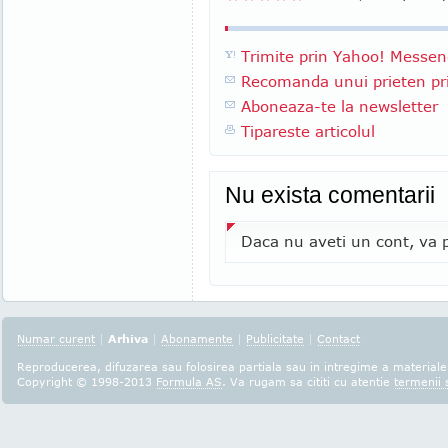
Trimite prin Yahoo! Messen
Recomanda unui prieten pri
Aboneaza-te la newsletter
Tipareste articolul
Nu exista comentarii
Daca nu aveti un cont, va p
Numar curent
|
Arhiva
|
Abonamente
|
Publicitate
|
Contact
Reproducerea, difuzarea sau folosirea partiala sau in intregime a materialel
Copyright © 1998-2013
Formula AS
. Va rugam sa cititi cu atentie
termenii s