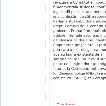
revizuire a Constituţiei, con
fundamentală stufoasă, confuz
legi ce dă posibi­li­tatea perpe
şi a confiscării de către repre
Parla­men­tul subordonându-şi t
drept, Comisia de la Veneţia şi
proiectul. Propunând noul refe
vizibile intenţiile ascunse, înc
gândească de două ori înainte
Propunerea pre­şedintelui ţării
prin care a fost obligat ca mod
adânci fisura existentă deja î
simţind cel mai mult rolul suba
pentru a susţine dorinţa aprig
Istorie, la Cotroceni. Iniţiativ
lui Băsescu obligă PNL-ul să 
coaliţie cu PSD-ul) sau dreap
Toma Roman