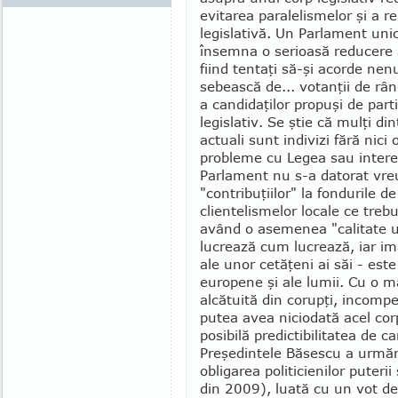
evitarea paralelismelor şi a re­
legislativă. Un Par­la­ment u
însemna o serioasă reducere a
fiind tentaţi să-şi acorde nen
sebească de... votanţii de rân
a candidaţilor propuşi de part
legislativ. Se ştie că mulţi d
actuali sunt indivizi fără nici 
probleme cu Legea sau interese
Parlament nu s-a datorat vreu
"contri­buţiilor" la fondurile 
clientelismelor locale ce trebu
având o asemenea "calitate 
lucrează cum lucrează, iar imag
ale unor cetăţeni ai săi - este
euro­pene şi ale lumii. Cu o
alcătuită din corupţi, incom­pe
putea avea niciodată acel corp
posibilă predictibilitatea de c
Preşedintele Băsescu a urmări
obligarea politicienilor puteri
din 2009), luată cu un vot d