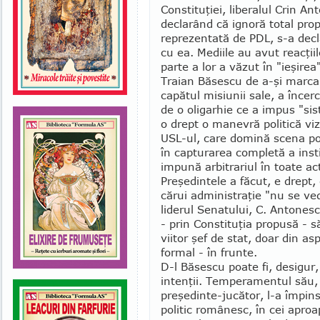
Constituţiei, liberalul Crin A
declarând că ignoră total pro
reprezentată de PDL, s-a decl
cu ea. Mediile au avut reacţi
parte a lor a văzut în "ieşirea
Traian Băsescu de a-şi marca l
capătul misiunii sale, a încerc
de o oligarhie ce a impus "sis
o drept o ma­nevră politică vi
USL-ul, care domină scena po
în capturarea completă a instit
impună arbitrariul în toate ac
Preşedintele a făcut, e drept, 
cărui administraţie "nu se ved
liderul Senatului, C. Antones
- prin Constituţia propusă - s
viitor şef de stat, doar din asp
formal - în frunte.
D-l Băsescu poate fi, desigur,
intenţii. Temperamentul său, 
preşedinte-jucător, l-a împins
politic românesc, în cei aproa