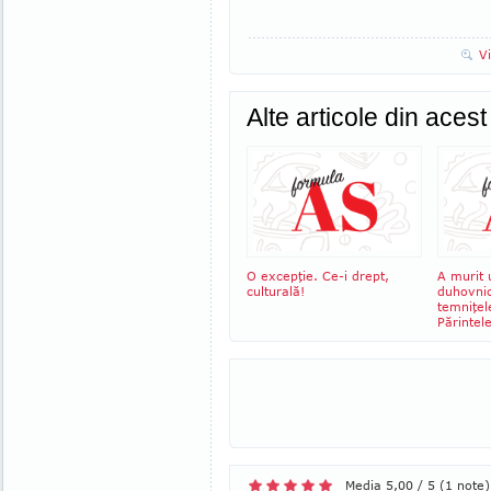
V
Alte articole din aces
O excepţie. Ce-i drept,
A murit 
culturală!
duhovnic
temniţel
Părinte
Media 5,00 / 5 (1 note)