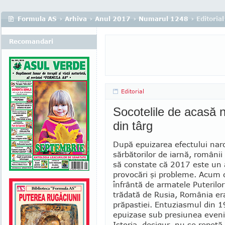
Formula AS
›
Arhiva
›
Anul 2017
›
Numarul 1248
› Editorial
Recomandari
Editorial
Socotelile de acasă n
din târg
După epuizarea efectului narc
sărbătorilor de iarnă, românii 
să constate că 2017 este un 
provocări şi probleme. Acum o
în­frântă de armatele Puterilor
trădată de Rusia, România e
pră­pastiei. Entuziasmul din 
epuizase sub pre­siunea even
Istoria, de­sigur, nu se repetă