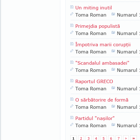
Un miting inutil
Toma Roman
Numarul 
Primejdia populistă
Toma Roman
Numarul 
Împotriva marii corupţii
Toma Roman
Numarul 
"Scandalul ambasadei"
Toma Roman
Numarul 
Raportul GRECO
Toma Roman
Numarul 
O sărbătorire de formă
Toma Roman
Numarul 
Partidul "naşilor"
Toma Roman
Numarul 
1
2
3
4
5
6
7
›
»