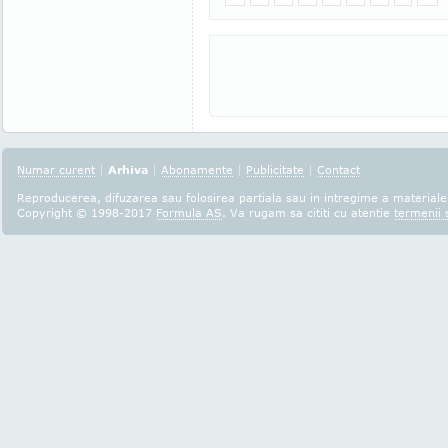
Numar curent
|
Arhiva
|
Abonamente
|
Publicitate
|
Contact
Reproducerea, difuzarea sau folosirea partiala sau in intregime a materialel
Copyright © 1998-2017
Formula AS
. Va rugam sa cititi cu atentie
termenii s