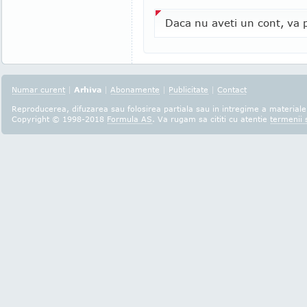
Daca nu aveti un cont, va p
Numar curent
|
Arhiva
|
Abonamente
|
Publicitate
|
Contact
Reproducerea, difuzarea sau folosirea partiala sau in intregime a materialel
Copyright © 1998-2018
Formula AS
. Va rugam sa cititi cu atentie
termenii s