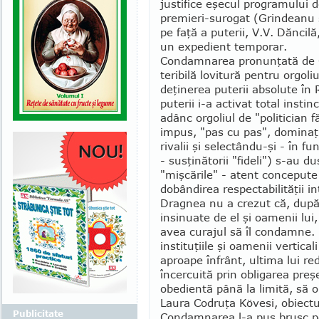
justifice eşecul programului d
premieri-surogat (Grindeanu şi
pe faţă a puterii, V.V. Dăncilă,
un expedient temporar.
Condamnarea pronunţată de C
teribilă lovitură pentru orgoliu
deţinerea puterii absolute în
puterii i-a ac­ti­vat total insti
adânc orgoliul de "politician fă
impus, "pas cu pas", dominaţi
rivalii şi selectându-şi - în fu
- sus­ţinătorii "fideli") s-au 
"mişcările" - atent concepute d
dobân­di­rea respectabilităţii i
Drag­nea nu a crezut că, după 
insinuate de el şi oamenii lui
avea curajul să îl condamne. 
instituţiile şi oamenii vertical
aproape înfrânt, ultima lui r
încercuită prin obli­garea pre­ş
obedientă până la limită, să 
Laura Codruţa Kövesi, obiectul 
Publicitate
Condamnarea l-a pus brusc pe 