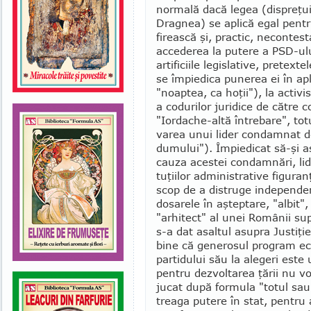
nor­mală dacă legea (dispreţuit
Dragnea) se aplică egal pentru
firească şi, practic, necontes
accederea la putere a PSD-ului
artificiile legislative, pretext
se împiedica punerea ei în ap
"noaptea, ca hoţii"), la activ
a codurilor ju­ri­dice de către
"Ior­dache-altă între­bare", to
varea unui lider condamnat dej
dumului"). Împiedicat să-şi a
cauza acestei condamnări, li­
tuţiilor adminis­trative figuran
scop de a distruge independen
dosarele în aşteptare, "albit",
"arhitect" al unei Românii su­
s-a dat asaltul asupra Justi­ţi
bine că gene­rosul program ec
partidului său la ale­geri este 
pentru dez­voltarea ţării nu v
jucat după formula "totul sau 
treaga putere în stat, pentru a