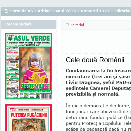
Formula AS
›
Arhiva
›
Anul 2018
›
Numarul 1322
›
Editorial
Recomandari
Editorial
Cele două Românii
Condamnarea la închisoar
executare (trei ani şi şase 
Liviu Dragnea, şeful PSD-ul
şedintele Camerei Deputaţi
previzibilă şi normală.
În nicio democraţie din lume,
funcţionar care abuzează de 
deturnând fonduri publice (ban
pentru Protecţia Copilului Tel
scăpa de pedeapsă dacă nu r