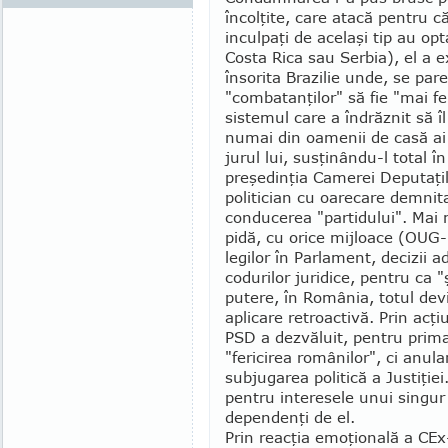
încolţite, care atacă pentru c
inculpaţi de acelaşi tip au op
Costa Rica sau Serbia), el a ex
însorita Brazilie unde, se pare
"combatanţilor" să fie "mai fe
sistemul care a îndrăznit să 
numai din oa­menii de casă ai 
jurul lui, susţinându-l total î
preşedinţia Camerei Deputaţil
politician cu oarecare demnitat
conducerea "par­ti­dului". Mai
pidă, cu orice mijloace (OUG-u
legilor în Par­lament, decizii 
codurilor ju­ridice, pentru ca "
putere, în Ro­mânia, totul devin
aplicare retroactivă. Prin acţi
PSD a dezvăluit, pentru prima
"fericirea românilor", ci anular
subjugarea politică a Justiţiei
pentru interesele unui singur 
dependenţi de el.
Prin reacţia emoţională a CEx-