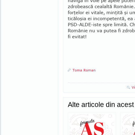
naviga în voie pe apele puteri
zdrobească cealaltă Românie. 
forţelor ei vitale, minţită şi 
ticăloşia ei incompetentă, ea 
PSD-ALDE-iste spre limită. Chi
Românie nu va putea fi zdrobit
fi evitat!
Toma Roman
V
Alte articole din aces