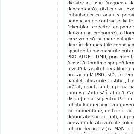
dictatorial, Liviu Dragnea a de
deocamdată), război ci­vil. Ex
îm­bui­baţilor cu salarii şi pen
beneficiari de contracte ilicite 
"clienţilor" cerşetori de po­men
derizorii şi tem­porare), o Româ
care vrea să îşi apere valorile
doar în democraţiile consolid
spontan la mişmaşurile puteri
PSD-ALDE-UDMR, prin manifestaţ
Această Românie sprijină ferm 
rezistă la asaltul penalilor şi
propagandă PSD-istă, cu teorii
paralel, abuzurile Justiţiei, b
arătat, repet, pentru prima oar
cum va căuta să îl atin­gă. C
dispreţ chiar şi pentru Parlam
roboţii lui mecanici vor guvern
lor momentane, de bunul lor pl
demnitate sau corupţi, cu proc
adevăratele abuzuri ale politi
rol pur decorativ (ca MAN-ul 