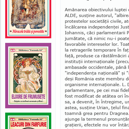
Amânarea obiectivului luptei 
ALDE, susţine autorul, "al­bir
protestelor socie­tăţii civile, at
încălcarea indepen­den­ţei Just
Iohannis, căci par­la­mentarii
jumătate, că nimic nu-i poate 
favo­rabile intereselor lor. Toat
la retragerile temporare în faţa
faţă, produse ca răstălmăciri a
instituţii interna­ţio­nale (pr
ambasade occi­dentale, până la
"independenţa naţională" şi "
deşi Ro­mânia este membru de
organisme inter­naţionale. L. 
parla­mentare, pe cei mai fideli
fost modificat de atâtea ori înc
sa, a devenit, în întregime, un
astea, susţine Urian, ţelul fin
toamnă grea pentru Dragnea.
ajunge la ter­menul pronunţării
gra­ţierii, efectele nu vor înt