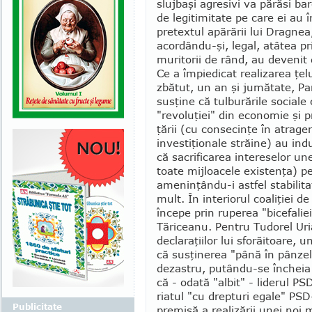
slujbaşi agresivi va pă­răsi ba
de legitimi­tate pe care ei au î
pre­­textul apă­rării lui Dragnea
acor­dându-şi, legal, atâtea pri­
muritorii de rând, au de­venit
Ce a împiedicat realizarea ţelu
zbătut, un an şi jumătate, Pa
susţine că tulburările sociale 
"revoluţiei" din economie şi p
ţării (cu consecinţe în atragere
investiţionale străine) au ind
că sacrifi­carea inte­re­selor un
toate mijloa­cele existenţa) 
amenin­ţându-i astfel stabilit
mult. În interiorul coaliţiei 
începe prin ruperea "bicefalie
Tăriceanu. Pentru Tu­do­rel U
declaraţiilor lui sforăitoare, u
că susţinerea "până în pânzel
dezastru, putându-se încheia c
că - odată "albit" - liderul P
riatul "cu drepturi egale" PS
Publicitate
premisă a realizării unei noi 