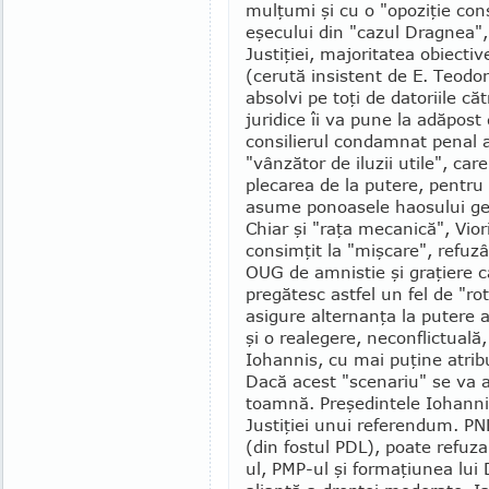
mulţumi şi cu o "opoziţie cons
eşecului din "cazul Drag­nea", 
Justiţiei, ma­joritatea obiecti
(cerută in­sistent de E. Teodor
absolvi pe toţi de datoriile că
juridice îi va pune la adăpost
consilierul condamnat penal al
"vânzător de iluzii utile", car
plecarea de la putere, pentru c
asume ponoasele haosului gen
Chiar şi "raţa mecanică", Vior
consimţit la "mişcare", refuz
OUG de amnistie şi gra­ţiere c
pregătesc astfel un fel de "r
asigure alternanţa la putere 
şi o realegere, necon­flictuală,
Iohannis, cu mai puţine atribu
Dacă acest "scenariu" se va a
toamnă. Preşedintele Iohannis
Justiţiei unui referendum. PNL
(din fostul PDL), poate refu
ul, PMP-ul şi for­maţiunea lui