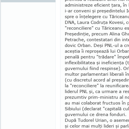
administreze efi­cient ţara, în 
i-ar conveni şi preşedintelui 
spre o înţelegere cu Tăricean
DNA, Laura Codruţa Kovesi, ce
"reconciliere" cu Tăriceanu est
Pre­şedinţie, pre­cum Alina Gh
Petrache, con­testatari din int
dovic Orban. Deşi PNL-ul a cr
aceştia îi reproşează lui Orba
penală pentru "tră­dare" împot
inflexibilitatea şi ineficienţa
guvernului fiind respinse). Or
multor parla­men­tari liberali 
(cu discretul acord al preşedi
la "reconciliere" la reunificare
liderul PNL şi, ca urmare a res
prezumtiv prim-ministru al no
au mai colaborat fructuos în 
Sibiului (declarat "capitală cu
guvernului ce drena fonduri.
După Tudorel Urian, o asemene
şi celor mai mulţi lideri şi pa