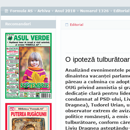
Formula AS
›
Arhiva
›
Anul 2018
›
Numarul 1326
›
Editorial
Recomandari
Editorial
O ipoteză tulburătoa
Analizând evenimentele po
dinaintea vacanţei parlam
păreau a culmina cu adopt
OUG privind amnistia şi gr
dedicaţie clară pentru lide
condamnat al PSD-ului, Li
Dragnea), Tudorel Urian, 
observator extrem de avizat
po­litice ro­mâneşti, a emis
tulburătoare, conform că­rei
Liviu Dragnea aştep­tându-