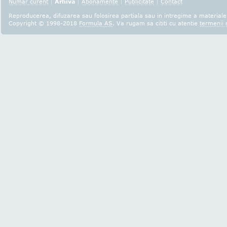
Numar curent
|
Arhiva
|
Abonamente
|
Publicitate
|
Contact
Reproducerea, difuzarea sau folosirea partiala sau in intregime a materialel
Copyright © 1998-2018
Formula AS
. Va rugam sa cititi cu atentie
termenii s