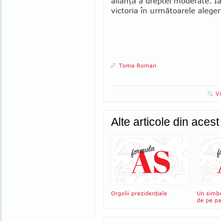
alianţă a dreptei moderate. Ia
victoria în următoarele aleger
Toma Roman
V
Alte articole din aces
Orgolii prezidenţiale
Un simbo
de pe p