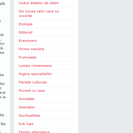
Clubul dietelor de slabit
ală.
e
Din lumea celor care nu
cuvanta
l
Ecologie
Editorial
ele
,
Eveniment
ini
că.
Forma maxima
rea
Frumusete
Lumea romaneasca
Pagina specialistilor
nea
Planete culturale
ilor
l
Povesti cu case
nând
e la
Societate
Spectator
tip
Spiritualitate
-
răşi
Sub lupa
Terapii alternative
e