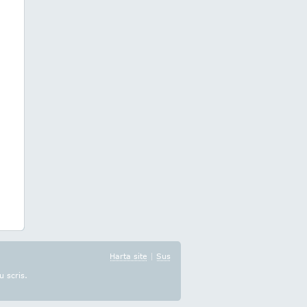
Harta site
|
Sus
u scris.