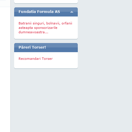
Fundatia Formula AS
Batranii singuri, bolnavii, orfanii
asteapta sponsorizarile
dumneavoastra...
Păreri Torser!
Recomandari Torser