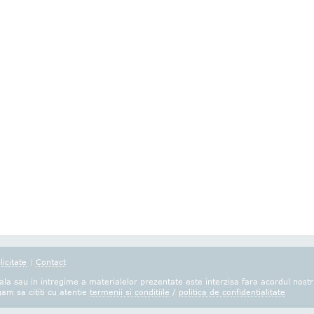
licitate
|
Contact
la sau in intregime a materialelor prezentate este interzisa fara acordul nostr
gam sa cititi cu atentie
termenii si conditiile
/
politica de confidentialitate