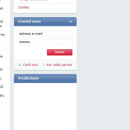
Zodiac
st
Contul meu
pă
 a
area
ie
Cont nou
Am uitat parola
de
i,
Publicitate
PSD
ân,
e