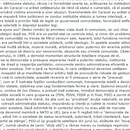
 slăbiciunea statului, căruia i-a în­credinţat soarta sa, prăbuşirea lui instituţion
ia din Caracal i-a arătat cetăţeanului de rând că statul e vulnerabil, că el poat
 oricând victima anonimă a unor abuzuri. Evenimentele din Caracal au arătat o
e macabră între politicienii ce conduc instituţiile statului şi lumea interlopă, o
e totală a primilor faţă de legile ce guvernează comunitatea, favorizând astfe
a celorlalţi în dispreţul acestor legi.
 ajuns aici? Destui români îşi amintesc viaţa dusă în comunism, iar unii chiar
stalgici după ea. PCR era un partid-stat ce controla totul, şi nimic din problem
le comunităţii nu trecea de filtrul cenzurii sale. Aparent, totul funcţiona normal
 era perfectă într-o societate solidară, unită ideologic. În spatele acestei atitud
însă multă sărăcie, mizerie morală, arbitrariul celor puternici din ierarhia politi
m propus să descriu aici nenorocirile, abuzurile sau crimele comuniste. Căde
mului, în 1989, a demolat momentan structurile totalitare impuse de el.
ea la democraţie a presupus separarea reală a puterilor statului, instituirea
i de drept şi reapariţia partidelor, concurente pentru administrarea eficientă a
elor acestuia. Într-o ţară ca România, în care cetăţeanul devenise cetăţean-
, incapabil să-şi ma­ni­feste liberul arbitru faţă de provocările ridicate de gestiu
i vieţi în colectivitate, această revenire ar fi presupus o serie de "precauţii
", cum ar fi lus­traţia foştilor conducători comunişti, transparenţa totală a decizi
ţiilor statale, stabilirea unei Legi funda­mentale ferme şi clare. Eşalonul secund a
i, condus de Ion Iliescu, a preluat însă puterea, mimând de­mo­craţia şi impu
tiţie socială în care gru­parea sa (FSN, FDSN, PDSR şi în final, PSD) a pornit d
 cu toate atuurile în mână. Se ştie cum au "privatizat" avuţia naţională, se ştie
cotropit ad­ministraţia statului, impunându-şi clienţii şi rudele la nivelul tuturor
elor acesteia. Dacă schimbările în contextul istoric nu erau atât de marcate
a de­venind membră a NATO şi UE), ţara s-ar fi regăsit într-o "democraţie de 
, adică într-o societate de sta­tus ierarhizată, autoritară, tribal-clientelară. Aşa
par­tid de stânga", PSD-ul (şi grupările satelitare din ju­rul lui, alcătuite din "tova
", numiţi cândva de Lenin "idioţi utili") a rămas mereu cu nostalgia re­gi­mului
ar, a controlului social absolut, a distribuirii dis­creţionare a resurselor. Prin toat