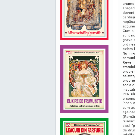
anume -
Tra­ged
deveni
cârdăşi
nepăsar
acţiune
Cum s-a
sunt no
grave a
ordinea
exista 
Nu mi-a
comunis
Revenir
statulu
problem
asistat
proprie
sociale
institu
PCR-ulu
o compe
început
cum au 
eşaloan
(Români
rusesc"
zisul "
de drum
totalit