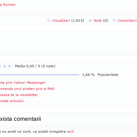
a Roman
Vizualizari
(1.813)
Note
(
0
)
Comentari
Media 0,00 / 5 (0 note)
1,66 %
Popularitate
ite prin Yahoo! Messenger
manda unui prieten prin e-Mail
eaza-te la newsletter
reste articolul
xista comentarii
 nu aveti un cont, va puteti inregistra
aici
!