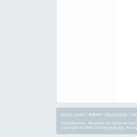
Numar curent
|
Arhiva
|
Abonamente
|
Pub
Reproducerea, difuzarea sau folosirea partia
Copyright © 1998-2019
Formula AS
. Va ru