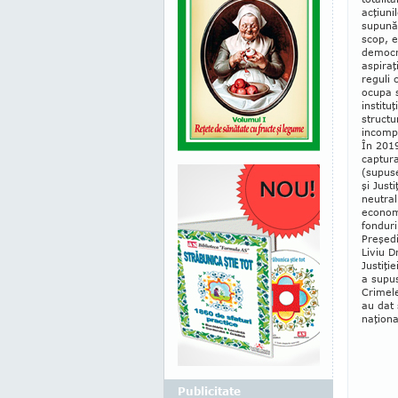
acţiuni
supună 
scop, e
democra
aspiraţ
reguli 
ocupa s
institu
structu
incompe
În 2019
captura
(supuse
şi Just
neutral
economi
fonduri
Preşedi
Liviu D
Justiţi
a supus
Crimel
au dat 
naţiona
Publicitate