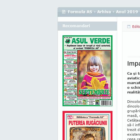
Formula AS
›
Arhiva
›
Anul 2019
Recomandari
Edit
Impa
Ca şi 
aviati
mar­ca
o schim
realităţ
Dincolo
dincolo
grupări
masă, 
Cetăţea
să-l in
trezit 
existen
ceea ce