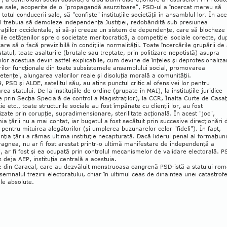
le sale, aco­perite de o "propagandă asurzitoare", PSD-ul a încercat me­reu să
totul conducerii sale, să "confişte" ins­ti­tuţiile societăţii în ansamblul lor. În ace
l tre­buia să demoleze independenţa Justiţiei, redobândită sub presiunea
ţiilor occidentale, şi să-şi creeze un sis­tem de dependenţe, care să blocheze
iile cetăţe­nilor spre o societate meritocratică, a competiţiei sociale corecte, du
care să o facă previzibilă în condiţiile normalităţii. Toate încercările grupării de
tatul, toate asalturile (brutale sau treptate, prin politizare ne­po­tistă) asupra
ţiilor acestuia devin astfel explicabile, cum devine de înţeles şi deprofesionaliz
rilor funcţionale din toate subsistemele ansamblului social, promovarea
tenţei, alungarea valorilor reale şi disoluţia morală a comunităţii.
, PSD şi ALDE, satelitul său, au atins punctul critic al ofensivei lor pentru
rea statului. De la instituţiile de ordine (grupate în MAI), la instituţiile juri­dice
 prin Secţia Specială de control a Magis­traţilor), la CCR, Înalta Curte de Casaţ
iţie etc., toate structurile sociale au fost împănate cu clienţii lor, au fost
izate prin corupţie, supradimensionare, sterilitate acţională. În acest "joc",
a ţării nu a mai contat, iar bugetul a fost secătuit prin succesive direcţionări 
 pentru mituirea alegătorilor (şi umplerea buzunarelor celor "fideli"). În fapt,
nţia ţării a rămas ultima instituţie necapturată. Dacă liderul penal al formaţiuni
ragnea, nu ar fi fost arestat printr-o ultimă manifestare de independenţă a
ei, ar fi fost şi ea ocupată prin controlul mecanismelor de va­lidare electorală. 
 deja AEP, instituţia centrală a acestuia.
e din Caracal, care au dezvăluit monstruoasa cangrenă PSD-istă a statului rom
semnalul tre­zirii electoratului, chiar în ultimul ceas de dinaintea unei catastrof
le absolute.