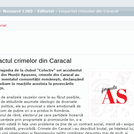
›
Numarul 1380
›
Editorial
› Impactul crimelor din Caracal
orial
ctul crimelor din Caracal
tragedia de la clubul "Colectiv" ori accidentul
c din Munţii Apuseni, crimele din Caracal au
t mentalul comunităţii româneşti, declanşând
­bare în reacţiile acesteia la provocările
ii.
 de analizele cauzelor care le-au făcut posibile,
 de atitudinile asumate ideologic de diversele
 politice, ele au provocat o stare emoţională de
cum de puţine ori s-a produs în România.
nul de rând, electorul pe care partidele încearcă
fluenţeze prin programele şi promisiunile lor, s-a
dintr-odată în faţa unei probleme ce ţine de un contract social, menit să-i asigu
ţă stabilă, previzibilă. Crimele din Caracal i-au dezvăluit brutal, pe înţelesul lui
 unii observatori ai fenomenului politic românesc denunţau mai de mult, şi