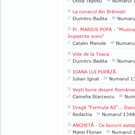
Otilia Teposu
Numarul 
La conacul din Brăneşti
Dumitru Badita
Numaru
Pr. MARIUS POPA - "Muzica 
împietrite inimi"
Catalin Manole
Numaru
Viile de la Teaca
Dumitru Badita
Numaru
IOANA LUI PUPĂZĂ
Iulian Ignat
Numarul 1
Veşti bune despre România
Camelia Starcescu
Num
Dragă "Formula AS"... Daruri
Redactia
Numarul 1348
ANCHETĂ - Ce bucurii aştept
Matei Florian
Numarul 