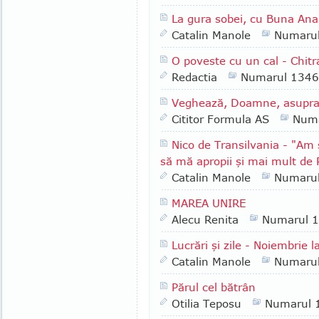
La gura sobei, cu Buna Ana 
Catalin Manole
Numaru
O poveste cu un cal - Chitr
Redactia
Numarul 1346
Veghează, Doamne, asupra pă
Cititor Formula AS
Numa
Nico de Transilvania - "Am 
să mă apropii şi mai mult de
Catalin Manole
Numaru
MAREA UNIRE
Alecu Renita
Numarul 
Lucrări şi zile - Noiembrie l
Catalin Manole
Numaru
Părul cel bătrân
Otilia Teposu
Numarul 