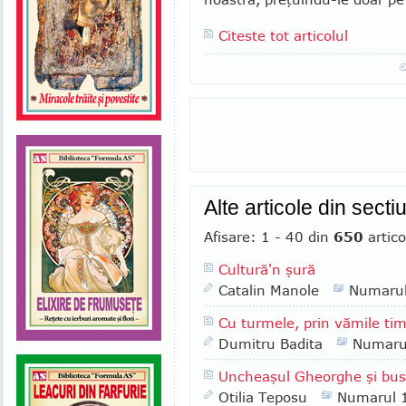
Citeste tot articolul
Alte articole din sect
Afisare: 1 - 40 din
650
artico
Cultură'n şură
Catalin Manole
Numaru
Cu turmele, prin vămile tim
Dumitru Badita
Numaru
Uncheaşul Gheorghe şi bus
Otilia Teposu
Numarul 