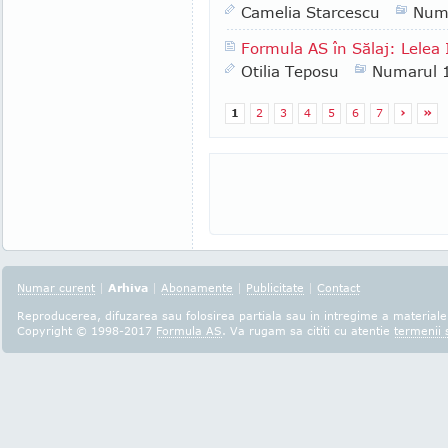
Camelia Starcescu
Num
Formula AS în Sălaj: Lelea I
Otilia Teposu
Numarul 
1
2
3
4
5
6
7
›
»
Numar curent
|
Arhiva
|
Abonamente
|
Publicitate
|
Contact
Reproducerea, difuzarea sau folosirea partiala sau in intregime a materialel
Copyright © 1998-2017
Formula AS
. Va rugam sa cititi cu atentie
termenii s