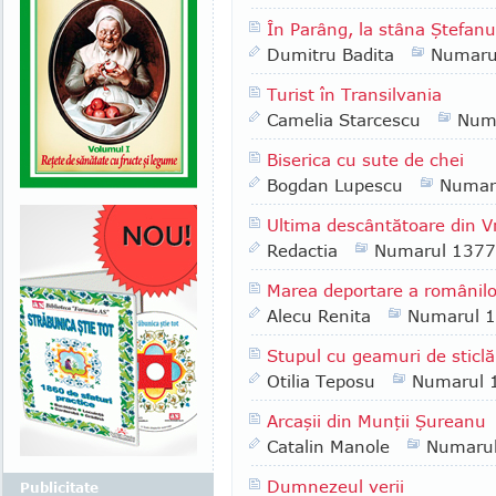
În Parâng, la stâna Ştefanu
Dumitru Badita
Numaru
Turist în Transilvania
Camelia Starcescu
Num
Biserica cu sute de chei
Bogdan Lupescu
Numar
Ultima descântătoare din 
Redactia
Numarul 1377
Marea deportare a românilo
Alecu Renita
Numarul 
Stupul cu geamuri de sticlă
Otilia Teposu
Numarul 
Arcaşii din Munţii Şureanu
Catalin Manole
Numaru
Dumnezeul verii
Publicitate