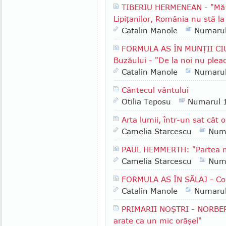
TIBERIU HERMENEAN - "Mă b
Lipiţanilor, România nu stă la
Catalin Manole
Numaru
FORMULA AS ÎN MUNŢII CI
Buzăului - "De la noi nu plea
Catalin Manole
Numaru
Cântecul vântului
Otilia Teposu
Numarul 
Arta lumii, într-un sat cât 
Camelia Starcescu
Num
PAUL HEMMERTH: "Partea me
Camelia Starcescu
Num
FORMULA AS ÎN SĂLAJ - Com
Catalin Manole
Numaru
PRIMARII NOŞTRI - NORBERT
arate ca un mic orăşel"