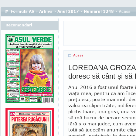
Formula AS
›
Arhiva
›
Anul 2017
›
Numarul 1248
› Acasa
Recomandari
Acasa
LOREDANA GROZA - 
doresc să cânt şi să f
Anul 2016 a fost unul foarte 
viaţa mea, pentru că am înce
preţuiesc, poate mai mult dec
valoarea clipei trăite, indifere
plictisitoare, una grea, una v
să mă bucur de fiecare secund
fără s-o mai judec, cum avem
toţii să jude­căm anumite clip
noastră, preţuin­du-le doar pe