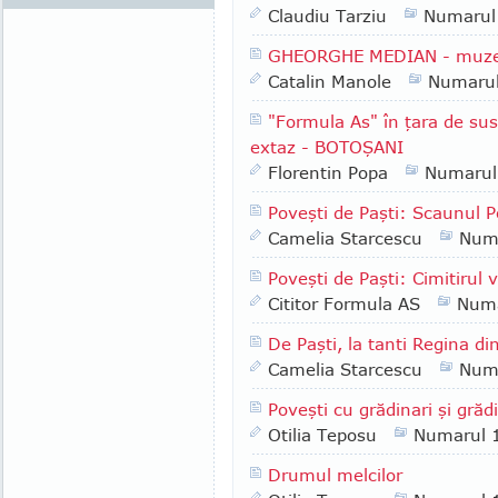
Claudiu Tarziu
Numarul
GHEORGHE MEDIAN - muzeogr
Catalin Manole
Numaru
"Formula As" în ţara de sus
extaz - BOTOŞANI
Florentin Popa
Numarul
Poveşti de Paşti: Scaunul Po
Camelia Starcescu
Num
Poveşti de Paşti: Cimitirul 
Cititor Formula AS
Numa
De Paşti, la tanti Regina di
Camelia Starcescu
Num
Poveşti cu grădinari şi grădi
Otilia Teposu
Numarul 
Drumul melcilor