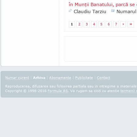
în Munţii Banatului, parcă se 
Claudiu Tarziu
Numarul
1
2
3
4
5
6
7
›
»
Numar curent
|
Arhiva
|
Abonamente
|
Publicitate
|
Contact
Reproducerea, difuzarea sau folosirea partiala sau in intregime a materialel
Copyright © 1998-2016
Formula AS
. Va rugam sa cititi cu atentie
termenii s