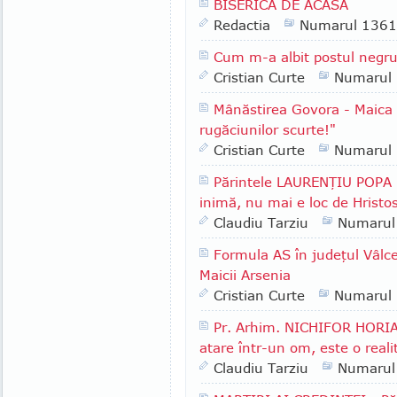
BISERICA DE ACASĂ
Redactia
Numarul 1361
Cum m-a albit postul negr
Cristian Curte
Numarul
Mânăstirea Govora - Maica
rugăciunilor scurte!"
Cristian Curte
Numarul
Părintele LAURENŢIU POPA -
inimă, nu mai e loc de Hristo
Claudiu Tarziu
Numarul
Formula AS în judeţul Vâlcea
Maicii Arsenia
Cristian Curte
Numarul
Pr. Arhim. NICHIFOR HORIA 
atare într-un om, este o reali
Claudiu Tarziu
Numarul