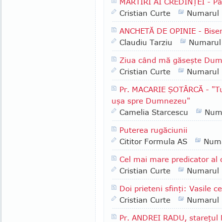
MARTIRI AI CREDINŢEI - P
Cristian Curte
Numarul
ANCHETĂ DE OPINIE - Biser
Claudiu Tarziu
Numarul
Ziua când mă găseşte Du
Cristian Curte
Numarul
Pr. MACARIE ŞOTÂRCĂ - "Tu a
uşa spre Dumnezeu"
Camelia Starcescu
Num
Puterea rugăciunii
Cititor Formula AS
Numa
Cel mai mare predicator al
Cristian Curte
Numarul
Doi prieteni sfinţi: Vasile c
Cristian Curte
Numarul
Pr. ANDREI RADU, stareţul 