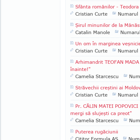
Sfânta românilor - Teodora 
Cristian Curte
Numarul
Şirul minunilor de la Mânăs
Catalin Manole
Numaru
Un om în marginea veşnici
Cristian Curte
Numarul
Arhimandrit TEOFAN MADA -
înainte!"
Camelia Starcescu
Num
Străvechii creştini ai Moldo
Cristian Curte
Numarul
Pr. CĂLIN MATEI POPOVICI -
mergi să slujeşti ca preot"
Camelia Starcescu
Num
Puterea rugăciunii
Cititor Formula AS
Numa