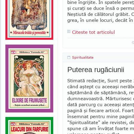
bine în­grijite. În spatele pere­
şi curaţi se duce însă o per­m
Neştiută de călătorul gră­bit. 
grea, în unele locuri, decât în 
Citeste tot articolul
Spiritualitate
Puterea rugăciunii
Stimată redacţie, Sunt peste 
când aştept cu aceeaşi nerăb
săptămână de săptă­mână, re
dumneavoastră. Mărturi­sesc c
dată parcurg cu aceeaşi atenţ
pagină şi fiecare articol. Foa
însemnat pentru mine pagini
"Spiritualitate" ale re­vistei, d
spune că am învăţat foarte mu