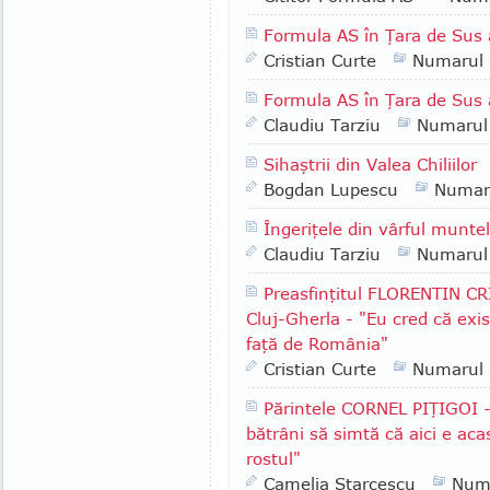
Formula AS în Ţara de Sus 
Cristian Curte
Numarul
Formula AS în Ţara de Sus 
Claudiu Tarziu
Numarul
Sihaştrii din Valea Chiliilor
Bogdan Lupescu
Numar
Îngeriţele din vârful munte
Claudiu Tarziu
Numarul
Preasfinţitul FLORENTIN CR
Cluj-Gherla - "Eu cred că exis
faţă de România"
Cristian Curte
Numarul
Părintele CORNEL PIŢIGOI -
bătrâni să simtă că aici e ac
rostul"
Camelia Starcescu
Num