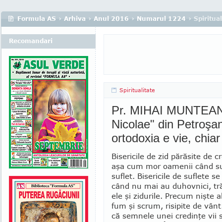
Formula AS
›
Arhiva
›
Anul 2016
›
Numarul 1224
› Spiritual
Recomandari
Spiritualitate
Pr. MIHAI MUNTEAN -
Nicolae" din Petroşani
ortodoxia e vie, chia
Bisericile de zid părăsite de c
aşa cum mor oamenii când su
suflet. Bisericile de suflete s
când nu mai au duhovnici, tr
ele şi zidurile. Precum nişte a
fum şi scrum, risipite de vânt
că semnele unei credinţe vii s