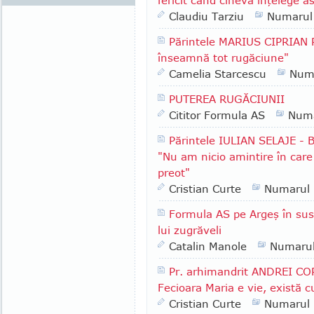
fericit când cineva înţelege a
Claudiu Tarziu
Numarul
Părintele MARIUS CIPRIAN 
înseamnă tot rugăciune"
Camelia Starcescu
Num
PUTEREA RUGĂCIUNII
Cititor Formula AS
Numa
Părintele IULIAN SELAJE - B
"Nu am nicio amintire în care 
preot"
Cristian Curte
Numarul
Formula AS pe Argeş în sus:
lui zugrăveli
Catalin Manole
Numaru
Pr. arhimandrit ANDREI COR
Fecioara Maria e vie, există 
Cristian Curte
Numarul