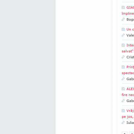
GIAN
împline
Bogd
Un c
Vale
Inte
salvat"
Cris
Prin
spectac
Gabr
ALEX
fire ne
Gabr
Vrăj
pe jos,
Iuli