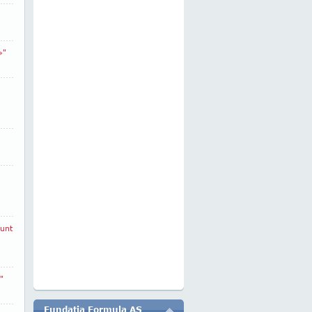
»"
sunt
"
Fundatia Formula AS