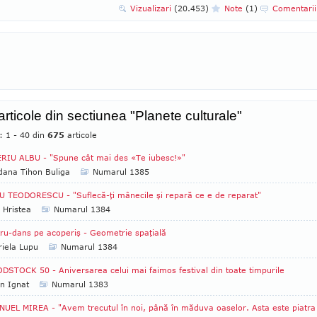
Vizualizari
(20.453)
Note
(1)
Comentari
articole din sectiunea "Planete culturale"
: 1 - 40 din
675
articole
RIU ALBU - "Spune cât mai des «Te iubesc!»"
ana Tihon Buliga
Numarul 1385
U TEODORESCU - "Suflecă-ţi mânecile şi repară ce e de reparat"
 Hristea
Numarul 1384
ru-dans pe acoperiş - Geometrie spaţială
iela Lupu
Numarul 1384
STOCK 50 - Aniversarea celui mai faimos festival din toate timpurile
an Ignat
Numarul 1383
UEL MIREA - "Avem trecutul în noi, până în măduva oaselor. Asta este piatra