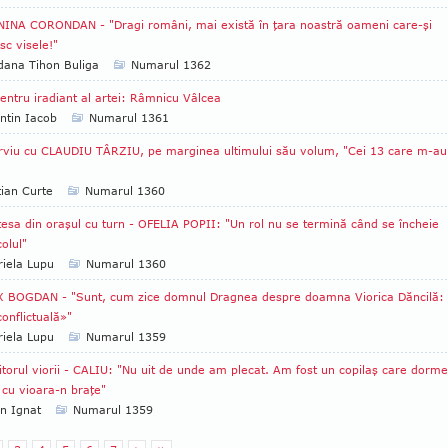
INA CORONDAN - "Dragi români, mai există în ţara noastră oameni care-şi
sc visele!"
ana Tihon Buliga
Numarul 1362
entru iradiant al artei: Râmnicu Vâlcea
ntin Iacob
Numarul 1361
rviu cu CLAUDIU TÂRZIU, pe marginea ultimului său volum, "Cei 13 care m-au
tian Curte
Numarul 1360
ţesa din oraşul cu turn - OFELIA POPII: "Un rol nu se termină când se încheie
olul"
iela Lupu
Numarul 1360
 BOGDAN - "Sunt, cum zice domnul Dragnea despre doamna Viorica Dăncilă:
conflictuală»"
iela Lupu
Numarul 1359
itorul viorii - CALIU: "Nu uit de unde am plecat. Am fost un copilaş care dorm
 cu vioara-n braţe"
an Ignat
Numarul 1359