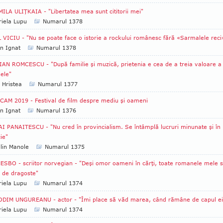
ILA ULIŢKAIA - "Libertatea mea sunt cititorii mei"
iela Lupu
Numarul 1378
 VICIU - "Nu se poate face o istorie a rockului românesc fără «Sarmalele reci
an Ignat
Numarul 1378
AN ROMCESCU - "După familie şi muzică, prietenia e cea de a treia valoare a
mele"
 Hristea
Numarul 1377
CAM 2019 - Festival de film despre mediu şi oameni
an Ignat
Numarul 1376
I PANAITESCU - "Nu cred în provincialism. Se întâmplă lucruri minunate şi în
ie"
lin Manole
Numarul 1375
ESBO - scriitor norvegian - "Deşi omor oameni în cărţi, toate romanele mele 
i de dragoste"
iela Lupu
Numarul 1374
DIM UNGUREANU - actor - "Îmi place să văd marea, când rămâne de capul ei
iela Lupu
Numarul 1374