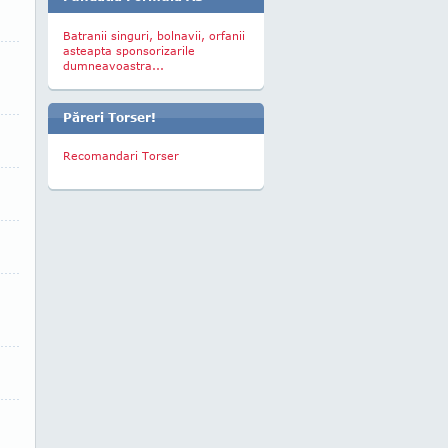
Batranii singuri, bolnavii, orfanii
asteapta sponsorizarile
dumneavoastra...
Păreri Torser!
Recomandari Torser