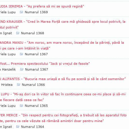
DIA IEREMIA - "Aş prefera să mi se spună regină"
iela Lupu
Numarul 1369
ND KRAUSER - "Cred în Marea Forţă care mă ghidează spre locul potrivit, la
ul potrivit"
an Ignat
Numarul 1368
NDRA MANIU - "Am noroc, am mare noroc, începând de la părinţi, până la
 pe care i-am întâlnit în viaţă"
iela Lupu
Numarul 1367
 fost... Premiera spectacolului "Jack şi vrejul de fasole"
a Hanzelik
Numarul 1367
 ALIFANTIS - "Bucuria mea uriaşă e să fiu pe scenă şi să le cânt oamenilor"
 Hristea
Numarul 1366
LUPU - "Mi-aş dori ca în viitor să fac în continuare ceea ce-mi place şi să-mi
e fiecare dată ceea ce fac"
iela Lupu
Numarul 1365
ER MERCE - "Din respect pentru cei fotografiaţi, a trebuit să las aparatul foto
te, pentru ca cele văzute să rămână amintiri doar pentru mine"
an Ignat
Numarul 1364