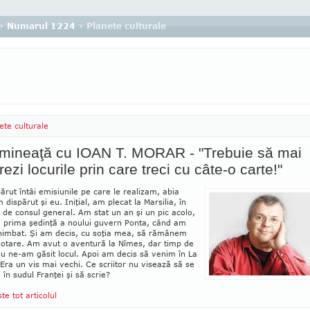
›
Numarul 1224
› Planete culturale
ete culturale
imineaţă cu IOAN T. MORAR - "Trebuie să mai
rezi locurile prin care treci cu câte-o carte!"
ărut întâi emisiunile pe care le realizam, abia
 dispărut şi eu. Iniţial, am plecat la Marsilia, în
e de consul general. Am stat un an şi un pic acolo,
 prima şedinţă a noului gu­vern Ponta, când am
chimbat. Şi am decis, cu soţia mea, să rămânem
o­tare. Am avut o aventură la Nîmes, dar timp de
nu ne-am găsit locul. Apoi am decis să venim în La
 Era un vis mai vechi. Ce scriitor nu visează să se
 în sudul Franţei şi să scrie?
ste tot articolul