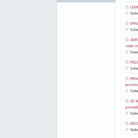
LUDM
Gabr
EMIL
Iuli
ADRI
vieţii 
Ines
PELI
Iuli
MIHA
provinc
Cata
JO N
poveşt
Gabr
NICO
Gabr