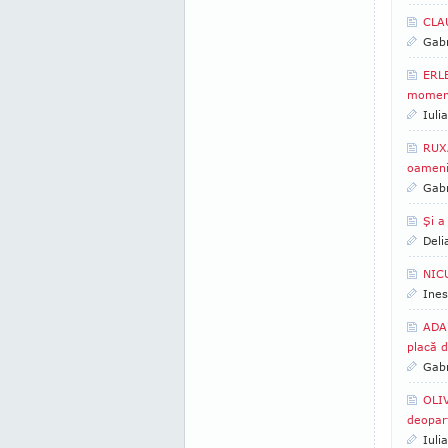
CLAU
Gabr
ERLE
moment
Iuli
RUXA
oamenii
Gabr
Şi a
Deli
NICU
Ines
ADA 
placă d
Gabr
OLIV
deopar
Iuli