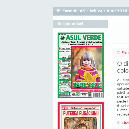
Formula AS
›
Arhiva
›
Anul 2016
Recomandari
Plan
O d
colo
Au disp
apoi am
calitat
până la
fost s
peste h
6 luni 
Ciotat.
retragă
Cite