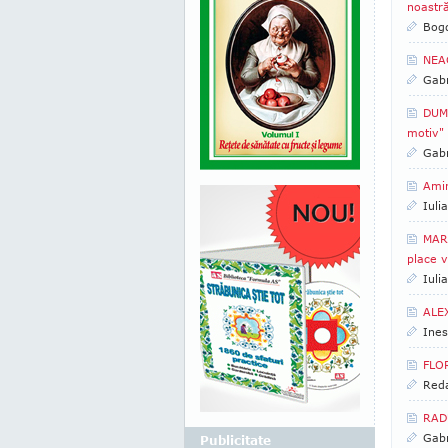
noastr
Bogd
NEAG
Gabr
DUMI
motiv"
Gabr
Amin
Iuli
MARK
place v
Iuli
ALE
Ines
FLOR
Reda
RADU
Gabr
Publicitate