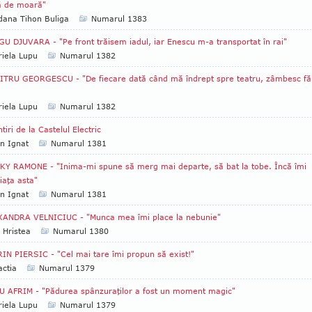
ă de moară"
ana Tihon Buliga
Numarul 1383
U DJUVARA - "Pe front trăisem iadul, iar Enescu m-a transportat în rai"
iela Lupu
Numarul 1382
TRU GEORGESCU - "De fiecare dată când mă îndrept spre teatru, zâmbesc fă
iela Lupu
Numarul 1382
tiri de la Castelul Electric
an Ignat
Numarul 1381
Y RAMONE - "Inima-mi spune să merg mai departe, să bat la tobe. Încă îmi
iaţa asta"
an Ignat
Numarul 1381
XANDRA VELNICIUC - "Munca mea îmi place la nebunie"
 Hristea
Numarul 1380
IN PIERSIC - "Cel mai tare îmi propun să exist!"
ctia
Numarul 1379
 AFRIM - "Pădurea spânzuraţilor a fost un moment magic"
iela Lupu
Numarul 1379