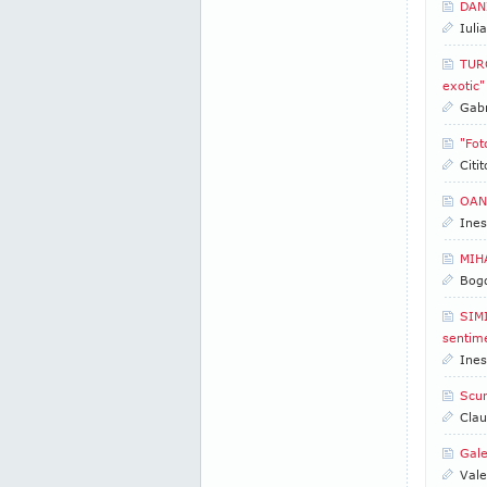
DANI
Iuli
TURC
exotic"
Gabr
"Fot
Citi
OANA
Ines
MIH
Bogd
SIMI
sentime
Ines
Scur
Clau
Gale
Vale