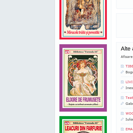
Alte 
Afisare
TIBE
Bogd
LIVI
Ines
Teat
Gabr
WOOD
Iuli
EMAN