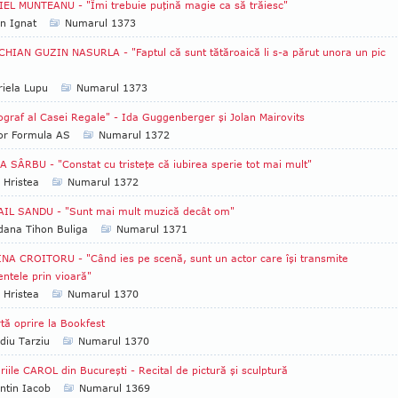
EL MUNTEANU - "Îmi trebuie puţină magie ca să trăiesc"
an Ignat
Numarul 1373
HIAN GUZIN NASURLA - "Faptul că sunt tătăroaică li s-a părut unora un pic
iela Lupu
Numarul 1373
ograf al Casei Regale" - Ida Guggenberger şi Jolan Mairovits
tor Formula AS
Numarul 1372
 SÂRBU - "Constat cu tristeţe că iubirea sperie tot mai mult"
 Hristea
Numarul 1372
AIL SANDU - "Sunt mai mult muzică decât om"
ana Tihon Buliga
Numarul 1371
NA CROITORU - "Când ies pe scenă, sunt un actor care îşi transmite
ntele prin vioară"
 Hristea
Numarul 1370
tă oprire la Bookfest
diu Tarziu
Numarul 1370
riile CAROL din Bucureşti - Recital de pictură şi sculptură
ntin Iacob
Numarul 1369