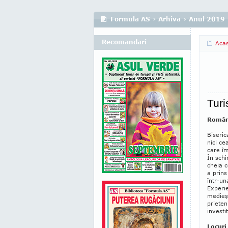
Formula AS
›
Arhiva
›
Anul 2019
Recomandari
Aca
Turi
Români
Biseric
nici ce
care îm
În schi
cheia c
a prins
într-un
Experie
medieşe
prieten
investi
Locuri