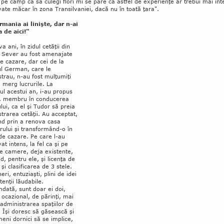
 pe câmp ca să culegi flori mi se pare că astfel de experienţe ar trebui mai int
te măcar în zona Tran­silvaniei, dacă nu în toată ţara".
rmania ai linişte, dar n-ai
 de aici!"
va ani, în zidul cetăţii din
 Sever au fost amenajate
de cazare, dar cei de la
l German, care le
trau, n-au fost mulţumiţi
 merg lucrurile. La
ul acestui an, i-au pro­pus
ci, membru în conducerea
ui, ca el şi Tudor să preia
trarea cetăţii. Au acceptat,
nd prin a renova casa
rului şi transformând-o în
de cazare. Pe care l-au
t intens, la fel ca şi pe
te ca­mere, deja existente,
d, pentru ele, şi licenţa de
 şi clasificarea de 3 stele.
eri, entuziaşti, plini de idei
ten­ţii lăudabile.
dată, sunt doar ei doi,
, ocazional, de părinţi, mai
 administrarea spaţiilor de
 Îşi doresc să găsească şi
meni dornici să se implice,