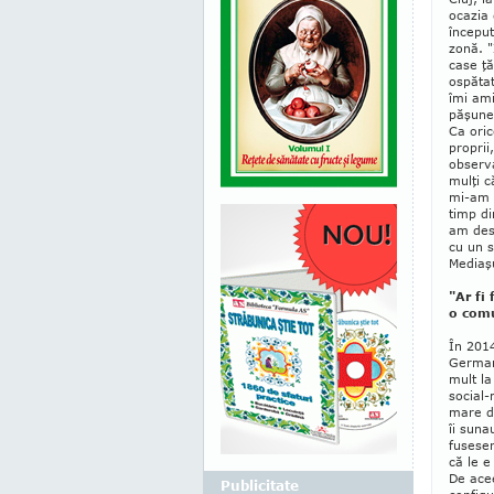
ocazia 
început
zonă. "
case ţă
ospătat
îmi ami
păşune,
Ca oric
proprii
observa
mulţi c
mi-am d
timp di
am dest
cu un s
Mediaşu
"Ar fi
o comu
În 2014
German
mult la
social-
mare de
îi suna
fusese
că le e
De acee
Publicitate