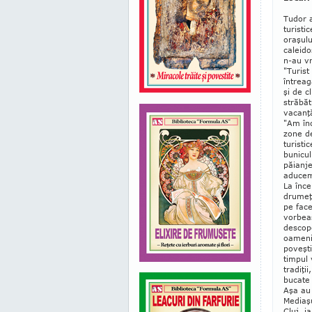
Tudor a
turisti
oraşulu
caleido
n-au vr
"Turist
întreag
şi de c
străbăt
vacanţ
"Am în
zone de
turisti
bunicul
păianje
aducem 
La înce
drumeţi
pe face
vorbeas
descope
oamenii
poveşti,
timpul 
tra­diţ
bucate
Aşa au 
Mediaşu
Cluj, ia