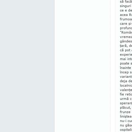
să facă
singuri
ce e d
acea Ro
frumoas
care şi
profund
"Român
vremea
gândesc
ţară, d
că pot
experie
mai int
poate 
înainte
încep 
variant
deja de
localni
valenţe
fie ret
urmă cu
speran
plăcut,
frunze 
linişte
nu-i cu
nu găse
ospital