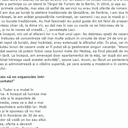
de a par­ticipa cu un stand la Târgul de Turism de la Berlin, în 2014, şi aşa au
 primele con­tac­te, mai ales că astfel de ser­vicii nu erau încă ofe­rite de nimeni
I-am dus pe turişti la ateliere tradiţionale de tâmplărie, de fierărie, i-am dus î
ră­neşti, le-am arătat gos­podăriile româneşti, iar oamenii i-au pus la ma­să şi i
 cu bucate tradiţionale. Au fost fas­cinaţi! Au putut gusta din tot felul de pre­pa­r
ntesc chiar că, la Alma Vii, au dat nas în nas cu vacile ce se întorceau de la
 şi nu le venea să creadă...", povesteşte Laci.
e început, nici cel al afacerii lor n-a fost unul uşor. Nu deţineau spaţii de cazar
, trebuiau să concentreze cât mai multe acţiuni în circuite de doar 24 de ore şi
t rapid că turiştii, deşi încântaţi, erau extenuaţi la sfârşitul zilei. În plus, cei m
ăutau locuri de cazare unde ar fi putut să-şi gestioneze singuri vacanţa. "Atunc
at seama că putem folosi casa bunicii mele din Mediaş, ea fiind plecată de mu
n ţară. La început, am amenajat doar apartamentul de la etaj, iar după doi ani
inat întreaga casă acestei activităţi", spune Laci. Acum, au făcut un parteneri
as şi administrează şi o clădire superbă, pe care acesta a moş­tenit-o în centru
lui.
 fain să ne organizăm într-
nitate!"
, Tudor s-a mutat în
ia. A început să lucreze mai
 site şi la aspectele de
media, ceea ce a dat o mai
schidere activităţii lor. Mulţi
u şi le spuneau că nu mai
ră în România de 30 de ani,
 dor să vadă un loc sau altul.
a, ofer­ta a devenit