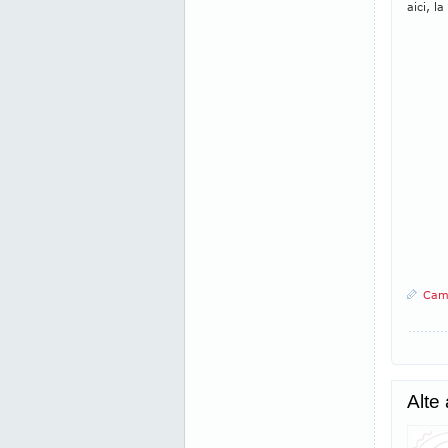
aici, la
Came
Alte