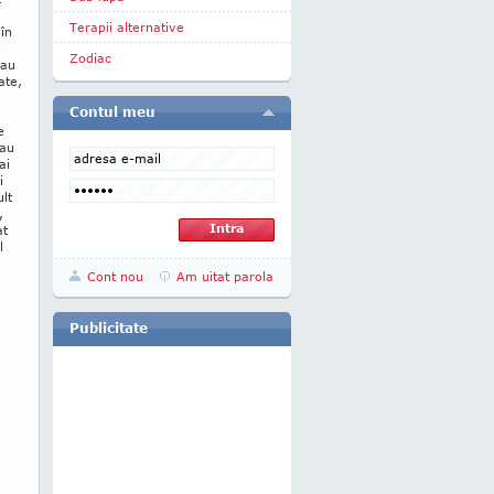
Terapii alternative
 în
n
Zodiac
-au
ate,
Contul meu
e
 au
ai
i
lt
,
at
l
Cont nou
Am uitat parola
Publicitate