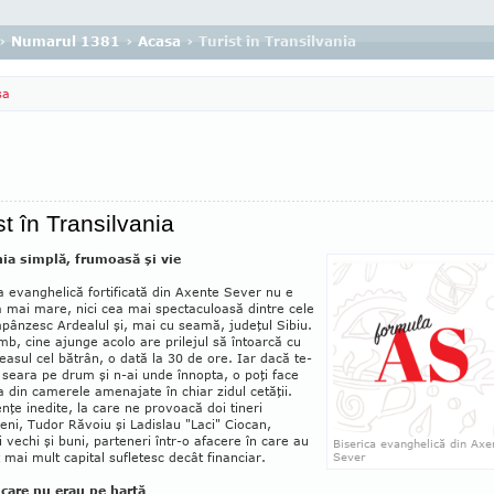
›
Numarul 1381
›
Acasa
› Turist în Transilvania
sa
st în Transilvania
a simplă, frumoasă şi vie
a evanghelică fortificată din Axen­te Sever nu e
a mai mare, nici cea mai spectaculoasă dintre cele
­pân­­zesc Ardealul şi, mai cu seamă, judeţul Sibiu.
mb, cine ajunge acolo are prilejul să întoarcă cu
easul cel bătrân, o dată la 30 de ore. Iar da­că te-
 seara pe drum şi n-ai unde înnopta, o poţi face
a din camerele amenajate în chiar zidul cetăţii.
nţe inedite, la care ne pro­voa­că doi tineri
ni, Tudor Răvoiu şi Ladislau "Laci" Ciocan,
i vechi şi buni, parteneri într-o afacere în care au
Biserica evanghelică din Axen
t mai mult capital sufletesc decât financiar.
Sever
 care nu erau pe hartă