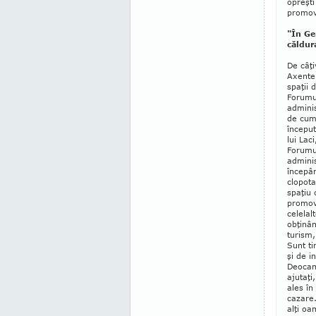
opreşti
promova
"În Ge
căldura
De câţi
Axente
spaţii 
Forumu
adminis
de cum
început
lui La
Forumul
adminis
începâ
clopota
spaţiu 
promova
celelal
obţinân
turism,
Sunt tin
şi de in
Deocam
ajutaţi
ales în
cazare.
alţi oa