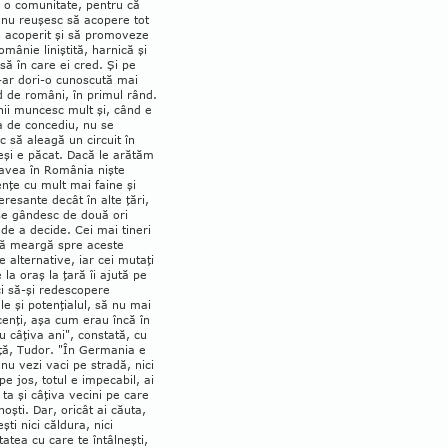
 o comu­nitate, pentru că
 nu reuşesc să acopere tot
e acoperit şi să promoveze
mânie liniştită, harnică şi
ă în care ei cred. Şi pe
-ar dori-o cunoscută mai
 de ro­mâni, în primul rând.
ii muncesc mult şi, când e
 de concediu, nu se
 să aleagă un circuit în
eşi e păcat. Dacă le arătăm
 avea în România nişte
nţe cu mult mai faine şi
eresante decât în alte ţări,
se gândesc de două ori
 de a decide. Cei mai tineri
să meargă spre aceste
e alternative, iar cei mutaţi
 la oraş la ţară îi ajută pe
ci să-şi redescopere
le şi potenţialul, să nu mai
icenţi, aşa cum erau încă în
 câţiva ani", constată, cu
ţă, Tudor. "În Germania e
 nu vezi vaci pe stradă, nici
pe jos, totul e impecabil, ai
a ta şi câţiva vecini pe care
noşti. Dar, oricât ai căuta,
şti nici căldura, nici
itatea cu care te întâlneşti,