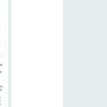
ţe
că
e
he,
să
ă
e
ă