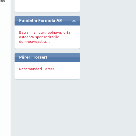
ens
Fundatia Formula AS
Batranii singuri, bolnavii, orfanii
asteapta sponsorizarile
dumneavoastra...
Păreri Torser!
Recomandari Torser