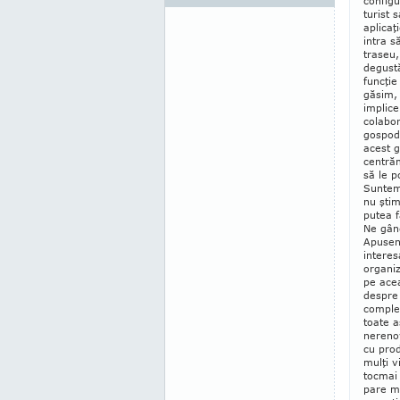
configu
turist
aplicaţ
intra 
tra­seu
degustă
funcţie
găsim, 
implice
colabo
gos­po­
acest g
centrăm
să le p
Suntem 
nu ştim
putea f
Ne gân­
Apuseni
interes
organi
pe acea
despre 
complet
toate a
nerenov
cu prod
mulţi v
tocmai 
pare mu