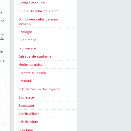
Cititorii raspund
Clubul dietelor de slabit
 a
Din lumea celor care nu
 că
cuvanta
Ecologie
are
tă,
Eveniment
Frumusete
in
Intrebarile saptamanii
ria
Medicina naturii
Planete culturale
Premiul
S.O.S-Cazuri-De-Urgenta
Societate
Spectator
Spiritualitate
Stil de viata
Sub lupa
t