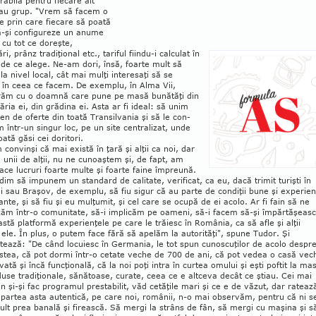
rabilă pen­tru fiecare alt
 sau grup. "Vrem să facem o
ie prin care fiecare să poată
să-şi configureze un anume
, cu tot ce doreşte,
ri, prânz tradiţional etc., tariful fiindu-i calculat în
 de ce alege. Ne-am dori, însă, foarte mult să
la nivel local, cât mai mulţi interesaţi să se
 în ceea ce facem. De exemplu, în Alma Vii,
răm cu o doamnă care pune pe masă bunătăţi din
dăria ei, din grădina ei. Asta ar fi ideal: să unim
en de oferte din toată Transilvania şi să le con­
 într-un singur loc, pe un site cen­tralizat, unde
oată găsi cei doritori.
convinşi că mai există în ţară şi alţii ca noi, dar
 unii de alţii, nu ne cunoaştem şi, de fapt, am
ace lu­cruri foarte multe şi foarte faine împreună.
dim să impunem un stan­dard de calitate, verificat, ca eu, dacă trimit turişti în
 sau Braşov, de exemplu, să fiu sigur că au parte de condiţii bune şi experien
ante, şi să fiu şi eu mulţumit, şi cel care se ocupă de ei acolo. Ar fi fain să ne
zăm într-o comunitate, să-i implicăm pe oameni, să-i facem să-şi împărtăşeas
stă platformă ex­pe­rienţele pe care le tră­iesc în România, ca să afle şi alţii
ele. În plus, o putem face fără să ape­lăm la autorităţi", spune Tudor. Şi
ează: "De când locuiesc în Ger­mania, le tot spun cunos­cuţilor de acolo despr
stea, că pot dormi într-o cetate veche de 700 de ani, că pot vedea o casă vec
ată şi încă funcţională, că la noi poţi intra în curtea omului şi eşti poftit la ma
use tradi­ţio­nale, sănătoase, curate, ceea ce e altceva decât ce ştiau. Cei mai
in şi-şi fac programul pre­stabilit, văd cetăţile mari şi ce e de văzut, dar rateaz
par­tea asta autentică, pe care noi, ro­mânii, n-o mai ob­ser­văm, pentru că ni s
lt prea banală şi firească. Să mergi la strâns de fân, să mergi cu maşina şi s