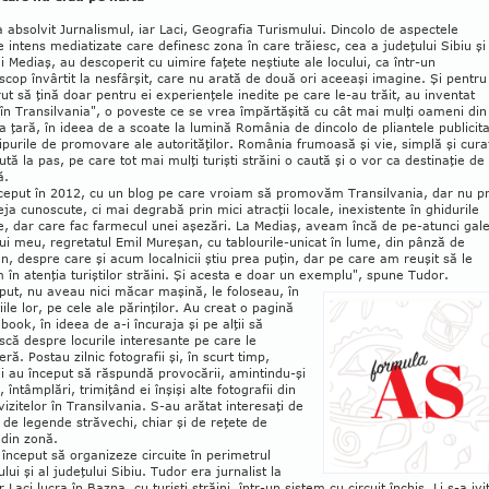
 absolvit Jurnalismul, iar Laci, Geo­gra­fia Turismului. Dincolo de aspectele
ce intens mediatizate care definesc zona în care trăiesc, cea a judeţului Sibiu şi
i Mediaş, au descoperit cu uimire faţete neştiute ale locului, ca într-un
scop învârtit la nesfârşit, care nu arată de două ori aceeaşi imagine. Şi pentru
ut să ţină doar pentru ei experienţele inedite pe care le-au trăit, au inventat
 în Transilvania", o poveste ce se vrea împărtăşită cu cât mai mulţi oameni din
a ţară, în ideea de a scoate la lumină România de dincolo de pliantele publicit
lipurile de promovare ale autorităţilor. Ro­mânia frumoasă şi vie, simplă şi cura
ută la pas, pe care tot mai mulţi turişti străini o caută şi o vor ca destinaţie de
ă.
ceput în 2012, cu un blog pe care vroiam să promovăm Transilvania, dar nu pr
ja cunoscute, ci mai degrabă prin mici atracţii locale, inexistente în ghidurile
ce, dar care fac farmecul unei aşezări. La Mediaş, aveam încă de pe-atunci gale
ui meu, regretatul Emil Mureşan, cu tablourile-unicat în lume, din pânză de
n, despre care şi acum localnicii ştiu prea puţin, dar pe care am reuşit să le
în atenţia turiştilor străini. Şi acesta e doar un exem­plu", spune Tudor.
put, nu aveau nici măcar maşină, le foloseau, în
ile lor, pe cele ale părinţilor. Au creat o pagină
book, în ideea de a-i încu­raja şi pe alţii să
că despre locurile intere­sante pe care le
ră. Postau zilnic fotografii şi, în scurt timp,
 au început să răspundă provocării, amintindu-şi
 întâmplări, trimi­ţând ei înşişi alte fo­to­grafii din
vizite­lor în Transilvania. S-au arătat interesaţi de
ii, de legende stră­vechi, chiar şi de reţete de
 din zonă.
început să or­ganizeze circuite în pe­rimetrul
lui şi al judeţului Sibiu. Tudor era jurnalist la
r Laci lucra în Bazna, cu turişti străini, într-un sistem cu circuit închis. Li s-a ivi