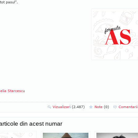
 tot pasul".
lia Starcescu
Vizualizari
(2.487)
Note
(
0
)
Comentari
 articole din acest numar