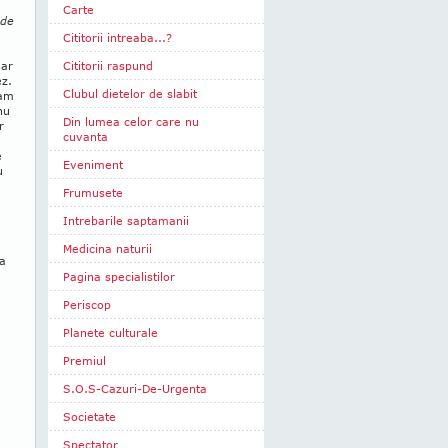
Carte
 de
Cititorii intreaba...?
dar
Cititorii raspund
ez.
Clubul dietelor de slabit
iam
nu
Din lumea celor care nu
r
cuvanta
a
e
Eveniment
u
Frumusete
Intrebarile saptamanii
Medicina naturii
ca
Pagina specialistilor
Periscop
Planete culturale
Premiul
S.O.S-Cazuri-De-Urgenta
Societate
Spectator