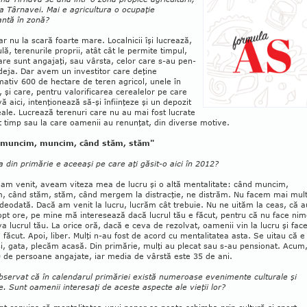
a Târnavei. Mai e agricultura o ocupaţie
antă în zonă?
ar nu la sca­ră foarte mare. Lo­calnicii îşi lucrează,
lă, terenurile pro­prii, atât cât le permite timpul,
are sunt angajaţi, sau vârsta, celor care s-au pen­
deja. Dar avem un investitor care de­ţine
ativ 600 de hectare de teren agri­col, unele în
, şi care, pentru va­lo­rificarea cerealelor pe care
ivă aici, inten­ţionează să-şi înfiinţeze şi un depozit
ale. Lucrează terenuri care nu au mai fost lucrate
 timp sau la care oamenii au renunţat, din diverse motive.
 muncim, muncim, când stăm, stăm"
a din primărie e aceeaşi pe care aţi găsit-o aici în 2012?
 am venit, aveam viteza mea de lucru şi o altă mentalitate: când muncim,
, când stăm, stăm, când mergem la distracţie, ne distrăm. Nu facem mai mul
 deodată. Dacă am venit la lucru, lucrăm cât trebuie. Nu ne uităm la ceas, că a
opt ore, pe mine mă interesează dacă lucrul tău e făcut, pentru că nu face nim
neva lucrul tău. La orice oră, dacă e ceva de rezol­vat, oamenii vin la lucru şi fa
 făcut. Apoi, liber. Mulţi n-au fost de acord cu mentalitatea asta. Se uitau că e
i, gata, plecăm acasă. Din primărie, mulţi au plecat sau s-au pensionat. Acum
 de persoane angajate, iar media de vârstă este 35 de ani.
servat că în calendarul primăriei există numeroase evenimente culturale şi
e. Sunt oamenii interesaţi de aceste aspecte ale vieţii lor?