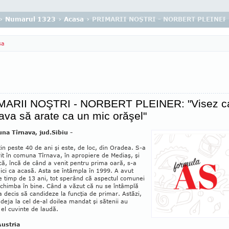
›
Numarul 1323
›
Acasa
› PRIMARII NOŞTRI - NORBERT PLEINER: "
sa
MARII NOŞTRI - NORBERT PLEINER: "Visez c
ava să arate ca un mic orăşel"
na Tîrnava, jud.Sibiu -
in peste 40 de ani şi este, de loc, din Oradea. S-a
it în comuna Tîr­nava, în apropiere de Mediaş, şi
că, încă de când a venit pentru prima oară, s-a
 aici ca acasă. Asta se întâmpla în 1999. A avut
 timp de 13 ani, tot sperând că aspec­tul co­munei
schimba în bine. Când a văzut că nu se întâmplă
a decis să candideze la funcţia de primar. Astăzi,
 deja la cel de-al doilea man­dat şi sătenii au
el cuvinte de laudă.
Austria