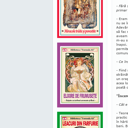
- Fără 
primar
- Eram 
nu se î
Adevăru
să fac 
aveam d
m-au su
înapoi.
permite
comuna
- Ce în
- Fiind
străină
un oraş
acea lo
poată c
"Încer
- Cât e
- Teore
practic
în hârti
bani. B