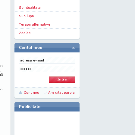
Spiritualitate
Sub lupa
Terapii alternative
Zodiac
Contul meu
ot
,
uă-
o.
Cont nou
Am uitat parola
Publicitate