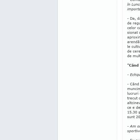
în Lunc
import
- Da, d
de regu
celor c
sionat 
aproxim
aren­dă
le cult
de cere
de mult
"Când
- Echip
- Când
muncim
lucruri
trecut 
alt­ci­
ce e de
15.30 ş
sunt 20
- Am ob
sportiv