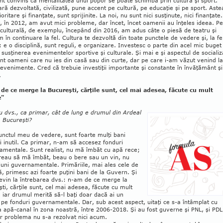
nt convins că mentalitatea unui popor se poate schimba prin cultură şi sport.
ară dezvoltată, civilizată, pune accent pe cultură, pe educaţie şi pe sport. Aste
oritare şi finanţate, sunt spri­ji­nite. La noi, nu sunt nici susţinute, nici fi­nanţate
, în 2012, am avut mici pro­bleme, dar încet, în­cet oamenii au înţe­les ideea. Pe
culturală, de exemplu, începând din 2016, am adus câte o piesă de teatru şi
în continuare la fel. Cul­tura te dezvoltă din toate punctele de vedere şi, la fe
: e o disciplină, sunt reguli, e organizare. In­vestesc o parte din acel mic buget
n sus­ţinerea evenimentelor sportive şi culturale. Şi mai e şi aspectul de sociali
unt oameni care nu ies din casă sau din curte, dar pe care i-am văzut ve­nind la
evenimente. Cred că trebuie in­vestiţii importante şi constante în învăţământ şi
.
de ce merge la Bucureşti, cărţile sunt, cel mai adesea, făcute cu mult
e"
u dvs., ca primar, cât de lung e drumul din Ardeal
 Bucureşti?
unctul meu de vedere, sunt foarte mulţi bani
ţi inutil. Ca primar, n-am să accesez fon­duri
amentale. Sunt realist, nu mă îmbăt cu apă rece;
reau să mă îmbăt, beau o bere sau un vin, nu
uni guvernamentale. Primă­riile, mai ales cele de
 primesc azi foarte puţini bani de la Guvern. Şi
evin la întrebarea dvs.: n-am de ce merge la
ti, cărţile sunt, cel mai adesea, făcute cu mult
, iar drumul merită să-l baţi doar dacă ai un
 pe fonduri guvernamentale. Dar, sub acest aspect, uitaţi ce s-a întâmplat cu
 apă-canal în zona noastră, între 2006-2018. Şi au fost guverne şi PNL, şi PDL,
r problema nu s-a rezolvat nici acum.