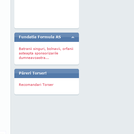
Fundatia Formula AS
Batranii singuri, bolnavii, orfanii
asteapta sponsorizarile
dumneavoastra...
Păreri Torser!
Recomandari Torser