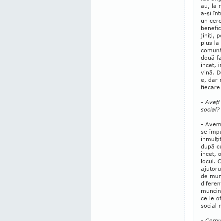
au, la 
a-şi în
un cerc
benefic.
jiniţi,
plus la
co­mună
două fa
încet, i
vină. 
e, dar
fiecare
- Aveţi
social?
- Avem 
se împ
înmulţi
după c
încet, 
locul. 
ajutoru
de mun
diferen
muncind
ce le o
social 
- Comun