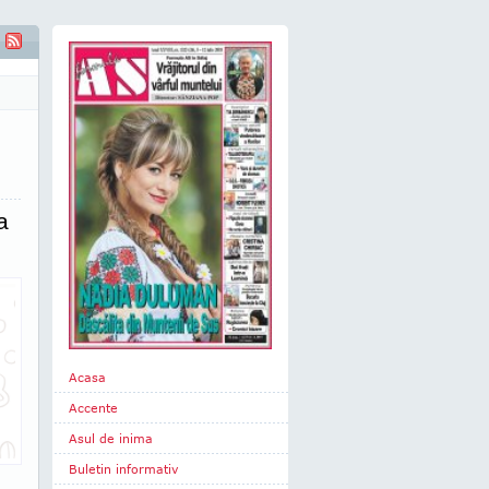
Visez ca Tîrnava să arate ca un mic orăşel"
a
Acasa
Accente
Asul de inima
Buletin informativ