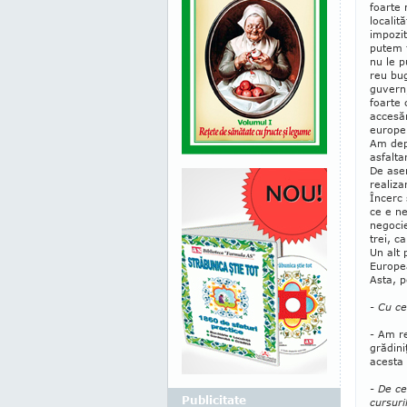
foarte 
localit
impozit
putem f
nu le 
reu bug
guvern,
foar­te
accesăm
europen
Am dep
asfalta
De ase
realiza
Încerc 
ce e ne
negoci
trei, c
Un alt 
Europe
Asta, p
- Cu ce
- Am re
grădini
acesta 
- De ce
Publicitate
cursuri