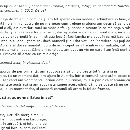
să fiţi fiu al satului, al comunei Tîr­nava, aţi decis, totuşi, să candidaţi la funcţia
 al comunei, în 2012. De ce?
deja de 13 ani în comună şi am tot sperat că voi vedea o schimbare în bine, 
ntâmpla nimic. Lucrurile nu mergeau cum trebuie şi atunci am decis să candid
l e că, din exterior, totul se vede altfel, şi habar n-aveam în ce mă bag. Vro
multe, ştiam cam ce trebuie făcut, dar aşteptările oamenilor sunt mari, iar eu 
e­loc experienţă în administraţia locală. Nici familia n-a ştiut în ce mă bag, da
sţinut. Şi apoi, ştiam că, dacă oamenii ţi-au dat votul de încredere, nu poţi d
 Abia la al doilea mandat, lucrurile au început să intre într-o normalitate, cât n
 sistemul şi legea. Când am candidat, am avut un vis pe care-l am încă pentr
 Tîrnava: să arate ca un mic orăşel.
seamnă asta, în viziunea dvs.?
 sportiv de performanţă, am avut ocazia să umblu peste tot în ţară şi în
tate. La un mo­ment dat, am ajuns în Austria, într-o comună care ară­ta exact 
. Iar când am venit pentru pri­ma dată în Tîrnava, mi s-a părut că seamănă cu
calitate austriacă şi am avut instantaneu acest gând, că nu se poate să nu se
a, la un mo­ment dat, şi această comună să arate la fel de fru­mos.
c să aduc normalitatea în sat"
 de greu de dat viaţă unui astfel de vis?
tic, lucrurile merg simplu;
 ne împotmolim în birocraţie,
i, în aprobări, şi totul ţine de
ugetul local al comunei este