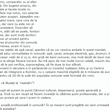
mic, comparativ cu al altor
ăţi. Din bugetul propriu, din
ele şi taxele locale nu
ace mai nimic, nici salariile
putem acoperi. Aşteptăm me­
etul mare, care vine de la
 dar care nu este nici el
 consistent. Încercăm să
, atât cât se poate, fonduri
e, dar sunt mulţi doritori.
us un proiect pen­tru
rea dru­mu­rilor din comună.
menea, avem în lu­cru
rea reţelei de apă-canal, sperăm că se vor rezolva ambele în acest mandat.
să aduc nor­malitatea în comună: apă, canal, energie elec­trică, gaz, drumuri, t
cesar vieţii de zi cu zi. Am grijă de banii comunei, mai mult decât de banii mei
ez la sânge fiecare lucrare. Nu mă apuc de mai multe lucruri odată, maxim do
a să le pot verifica, supraveghea, să fie duse la bun sfârşit.
proiect în derulare e în parteneriat cu Consiliul Judeţean Sibiu şi cu Centrul
an de Integrare a Romilor, cu o valoare maximă eligibilă de 6 milioane de eur
entru că 20-30 la sută din populaţia comunei este formată din romi.
 vă lăudaţi la "realizări"?
uşit să punem la punct Căminul cultural, dispensarul, şcoala generală şi
ţa. Încă nu am reuşit să facem investiţii la clădirea şcolii profe­sio­nale, dar e şi
un proiect pe care-l avem în vedere.
 şcoală profesională în comună? În ce meserii sunt pregătiţi cei care urmează
le acesteia?