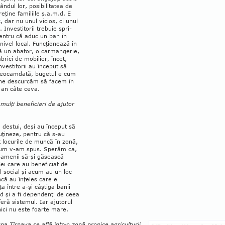
rândul lor, posibilitatea de
treţine familiile ş.a.m.d. E
, dar nu unul vi­cios, ci unul
 In­ves­titorii trebuie spri­
 pentru că aduc un ban în
 nivel lo­cal. Funcţionează în
 un abator, o car­man­ge­rie,
brici de mo­bilier, încet,
n­ves­titorii au început să
Deocamdată, bugetul e cum
 ne descurcăm să facem în
 an câte ceva.
 mulţi beneficiari de ajutor
destui, deşi au început să
uţineze, pentru că s-au
t locurile de muncă în zonă,
um v-am spus. Sperăm ca,
oamenii să-şi găsească
Cei care au beneficiat de
l social şi acum au un loc
că au înţeles care e
ţa între a-şi câştiga banii
 şi a fi dependenţi de ceea
feră sistemul. Iar ajutorul
nici nu este foarte mare.
a Tîrnava se află într-o zonă propice agriculturii,