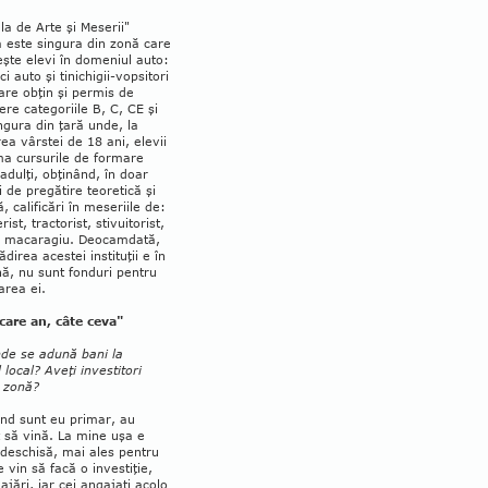
la de Arte şi Meserii"
 este singura din zonă care
şte elevi în domeniul auto:
i auto şi tinichigii-vopsitori
are obţin şi permis de
re categoriile B, C, CE şi
ngura din ţară unde, la
rea vârstei de 18 ani, elevii
ma cursurile de formare
 adulţi, obţinând, în doar
i de pregătire teo­retică şi
ă, calificări în meseriile de:
erist, tractorist, stivuitorist,
t, macaragiu. Deocamdată,
ădirea acestei instituţii e în
ă, nu sunt fonduri pentru
tarea ei.
ecare an, câte ceva"
nde se adună bani la
 local? Aveţi investitori
n zonă?
ând sunt eu primar, au
 să vină. La mine uşa e
deschisă, mai ales pentru
e vin să facă o investiţie,
ajări, iar cei angajaţi acolo