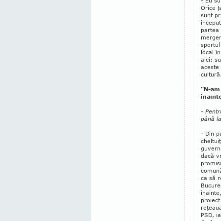
- Eu su
Orice ţ
sunt pri
început
partea 
mergem 
sportul
local î
aici: s
aceste 
cultură
"N-am 
înaint
- Pentr
până la
- Din p
cheltui
guvern
dacă v
promisi
comună,
ca să r
Bucureş
înainte
proiect
reţeaua
PSD, ia