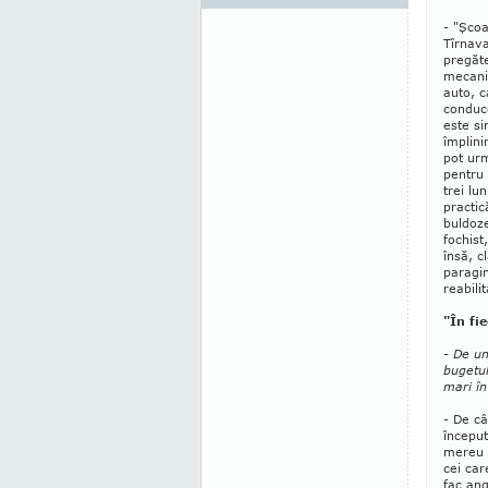
- "Şcoa
Tîrnava
pregăte
mecanic
auto, c
conduce
este si
împlini
pot ur
pen­tru
trei lun
practic
bul­do­z
fochis
însă, cl
paragin
reabili
"În fi
- De u
bugetul
mari î
- De c
început
mereu 
cei car
fac ang