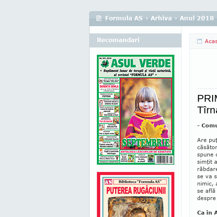
Formula AS
›
Arhiva
›
Anul 2018
Recomandari
Aca
PRI
Tîrn
- Comu
Are puţ
căsător
spu­ne 
sim­ţit
răbdare
se va 
nimic, 
se află
despre 
Ca în 