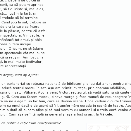
te. Începem de obicei la
 serii, ca să putem aprinde
e, să fie linişte şi, mai ales,
că... jucăm la ţară, şi
 tre­buie să îşi termine
Când joci la sat, trebuie să
t de ora la care se întorc
de la păscut, pentru că altfel
in spectatorii. Vin vacile, le
mănâncă tot omul, şi abia
ceea putem în­cepe
colul. Oricum, ne străduim
em spectacole cât mai bune
 că şi reuşim. Am fost chiar
i, în mai multe festivaluri,
te reprezentaţii.
 în Argeş, cum aţi ajuns?
un parteneriat cu reţeaua naţională de biblioteci şi ei au dat anunţ pentru cin
 adu­că teatrul nostru în sat. Aşa am primit invi­taţia, prin doamna Mădălina,
ecara din sa­tul Vâlcele. Apoi a venit Victor, regizorul, să va­dă satul şi să caute 
u şură. Cam aşa fa­cem mereu, cineva merge şi face muncă de re­cu­noaştere î
 ca să ne alegem un loc bun, care să devină scenă. Unde vedem o curte fru­mo
bim cu omul dacă e de acord să îi trans­formăm ograda în scenă de teatru. Ap
im o dată să punem afişe şi să mai vorbim cu oa­menii şi a treia oară venim 
olul. Cam aşa se întâmplă în general şi aşa a fost şi aici, la Vâlcele.
l de public aveţi? Cum reacţionează?