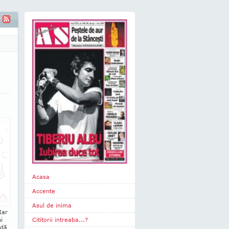
Acasa
Accente
Asul de inima
Iar
i
Cititorii intreaba...?
 dă