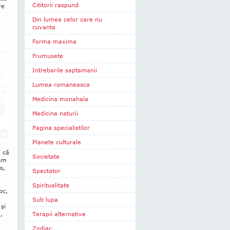
Cititorii raspund
re
Din lumea celor care nu
cuvanta
Forma maxima
Frumusete
Intrebarile saptamanii
Lumea romaneasca
Medicina monahala
Medicina naturii
Pagina specialistilor
Planete culturale
?
i că
Societate
iam
s,
Spectator
Spiritualitate
oc,
Sub lupa
 şi
,
Terapii alternative
Zodiac