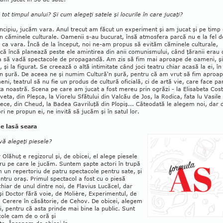
i tot timpul anu­lui? Şi cum alegeţi satele şi locurile în care jucaţi?
incipiu, jucăm va­ra. Anul trecut am făcut un experiment şi am jucat şi pe timp
în că­minele culturale. Oamenii s-au bucu­rat, însă atmos­fera parcă nu e la fel d
 ca vara. Încă de la început, noi ne-am propus să evităm căminele cul­tu­rale,
că încă pla­nează peste ele amintirea din anii comunismului, când ţă­ra­nii erau 
a să vadă spectacole de pro­pa­gandă. Am zis să fim mai aproape de oameni, şi
, şi la figurat. Se creează o altă inti­mitate când joci teatru chiar acasă la ei, în
în şură. De aceea ne şi nu­mim Cultură'n şură, pentru că am vrut să fim aproa
ni, teatrul să nu fie un produs de cultură oficială, ci de artă vie, care face pa
ţa noastră. Scena pe care am jucat a fost mereu prin ogrăzi - la Elisabeta Cos
veta, din Pleşca, la Viorelu Sfă­tului din Valcău de Jos, la Rodica, fata lu Vasile
ece, din Cheud, la Badea Gavriluţă din Plopiş... Câteodată le ale­gem noi, dar 
ri ne propun ei, ne invită să jucăm şi în satul lor.
e lasă seara
ă ale­geţi pie­sele?
r Olăhuţ e regizorul şi, de obicei, el alege pie­sele
ru pe care le jucăm. Sun­tem şapte ac­tori în trupă
 un reper­to­riu de patru spec­tacole pentru sate, şi
ntru o­raş. Primul spec­ta­col a fost cu o pie­să
chiar de unul dintre noi, de Fla­vius Lucăcel, dar
i Doc­tor fără voie, de Molière, Expe­ri­mentul, de
, Cerere în că­să­torie, de Cehov. De obi­cei, alegem
, pen­tru că asta prinde mai bine la public. Sunt
cole cam de o oră şi