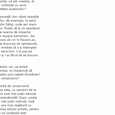
nte, ca ale voastre, la
ar schimba cu ceva
tatea localnicilor?
guranţă! Am văzut reacţiile
or, de exemplu, în satul
 din Sălaj, unde am mers
n. Poate că la un spectacol
dai seama de impactul
ui asupra oa­me­nilor, dar
 vezi că vin în fiecare an,
i şi bucuroşi de spectacole,
i imediat că s-a întâmplat
 sens bun. I-ai pus pe
 şi i-ai făcut să se bucure.
!
entru voi, ca artişti
onişti, ce înseamnă să
teatru prin satele Ro­mâ­niei?
n compromis?
 vorbă de compromis!
ea asta, cu oamenii de la
re sunt mai puţin edu­caţi
prejudecată! Sigur, poate
 mai puţin instruiţi, însă
 are nicio legătură cu
rea actului artistic, pentru
a ce contează este