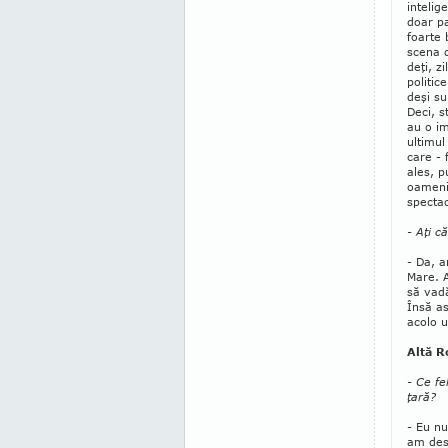
intelig
doar pa
foarte 
scena 
deţi, z
politic
deşi sun
Deci, s
au o im
ultimul 
care - 
ales, p
oameni 
spectac
- Aţi c
- Da, a
Mare. 
să vadă
Însă a
acolo u
Altă R
- Ce fe
ţară?
- Eu nu
am desc