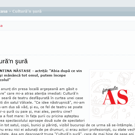
casa
› Cultură'n şură
sa
ură'n şură
TINA NĂSTASE - actriţă: "Abia după ce vin
 şi mănâncă tot omul, putem începe
colul"
 anunţ din presa locală argeşeană am găsit o
e" care mi-a atras aten­ţia imediat: Cultură'n
 seară de teatru des­făşurată în curtea unei case
şti din satul Vâlcele. "Ce idee năstruşnică", mi-am
m-am dus să văd, şi eu, ce fel de teatru se poate
tr-o şură cu paie şi, mai ales, pentru cine?
a a fost mare: în faţa şurii cu pri­cina aşteptau
ea specta­co­lului aproape două sute de spec­tatori
din tot satul, copii, bunici şi părinţi, vizibil bucuroşi de ce urma să se-întâmple. 
i nu erau nici ei adunaţi de pe drumuri, ci erau actori pro­fe­sionişti, cu state vech
­vi­tate. Aşa am des­co­perit trupa "Cul­tură'n şură", care de mai bine de şase ani