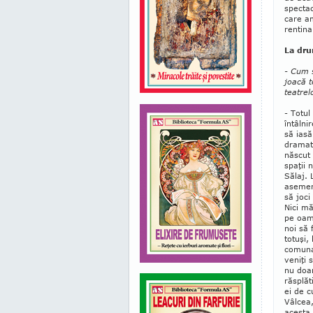
spec­ta
care am
rentina
La dru
- Cum s
joacă t
teatrel
- Totul
întâlni
să iasă
dramat
născut 
spaţii 
Sălaj. 
asemen
să joci
Nici mă
pe oame
noi să 
totuşi,
comuna 
veniţi 
nu doar
răsplăt
ei de c
Vâlcea,
acesta 