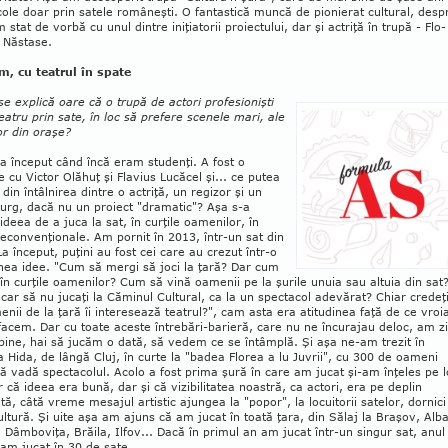
cole doar prin satele româneşti. O fan­tastică muncă de pionierat cul­tural, desp
 stat de vorbă cu unul dintre iniţiatorii proiectului, dar şi actriţă în trupă - Flo­
 Năstase.
m, cu teatrul în spate
e explică oare că o trupă de actori pro­fesionişti
eatru prin sate, în loc să pre­fere scenele mari, ale
or din oraşe?
 a început când încă eram studenţi. A fost o
re cu Victor Olăhuţ şi Flavius Lu­căcel şi... ce putea
 din întâlnirea dintre o actriţă, un regizor şi un
urg, dacă nu un proiect "dramatic"? Aşa s-a
ideea de a juca la sat, în curţile oamenilor, în
necon­ven­ţionale. Am pornit în 2013, într-un sat din
La început, puţini au fost cei care au crezut într-o
ea idee. "Cum să mergi să joci la ţară? Dar cum
 în curţile oamenilor? Cum să vină oamenii pe la şurile unuia sau altuia din sat
car să nu jucaţi la Căminul Cul­tural, ca la un spectacol adevărat? Chiar credeţ
nii de la ţară îi interesează teatrul?", cam asta era atitudinea faţă de ce vro
facem. Dar cu toate aceste întrebări-barieră, care nu ne în­curajau deloc, am zi
 bine, hai să jucăm o dată, să vedem ce se întâmplă. Şi aşa ne-am tre­zit în
Hida, de lângă Cluj, în curte la "ba­dea Florea a lu Juvrii", cu 300 de oa­meni
să vadă spectacolul. Acolo a fost pri­ma şură în ca­re am jucat şi-am înţeles pe l
 că ideea era bună, dar şi că vizibilitatea noas­tră, ca ac­tori, era pe deplin
ită, câtă vre­me me­sajul artistic ajungea la "popor", la locuitorii sate­lor, dornici
ultură. Şi uite aşa am ajuns că am jucat în toată ţara, din Sălaj la Braşov, Al­ba
 Dâm­boviţa, Brăila, Ilfov... Dacă în primul an am ju­cat într-un singur sat, anul
am jucat în 30 de sate.