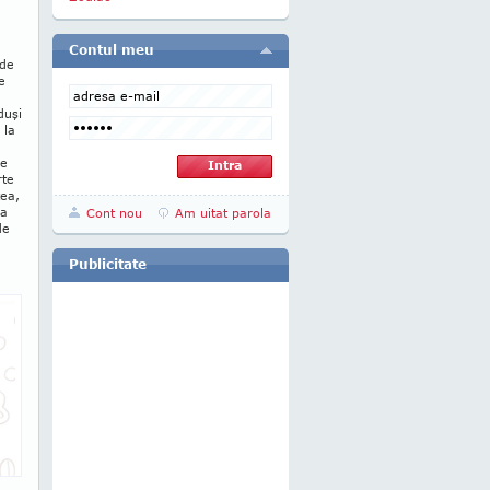
Contul meu
 de
e
duşi
 la
pe
rte
tea,
 a
Cont nou
Am uitat parola
de
Publicitate