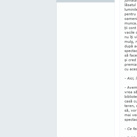
jumăta
lăsatul
lu­minil
pentru 
oamenii
munca. 
ţii con
vacile 
nu îţi v
mulg, 
după a
specta
să fac
şi cred
premiaţ
cu aces
- Aici,
- Avem 
vrea să
bibliot
casă c
teren,
să, vor
mai ven
spectac
- Ce fe