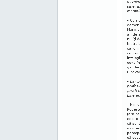
evenime
sate, 
mentali
- Cu si
oamenil
Marca,
an de a
nu îţi 
teatrul
când îi
cu­rioş
înţeleg
ceva în
gânduri
E ceva
- Dar p
profesi
jucaţi 
Este u
- Nici
Povest
ţară ca
este o 
că sunt
asta nu
percepe
că cee