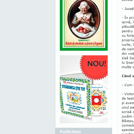
- Jucaţ
- În pr
iarnă, 
plăcută
pentru 
cu forţ
propriu
curte, 
de oame
din via
zisă Sa
lu Şoar
multe o
Când s
- Cum v
- Victo
de teat
şi avem
unul pe
scrisă 
jucăm ş
Bă­ieşu
comedii
spec­ta
Publicitate