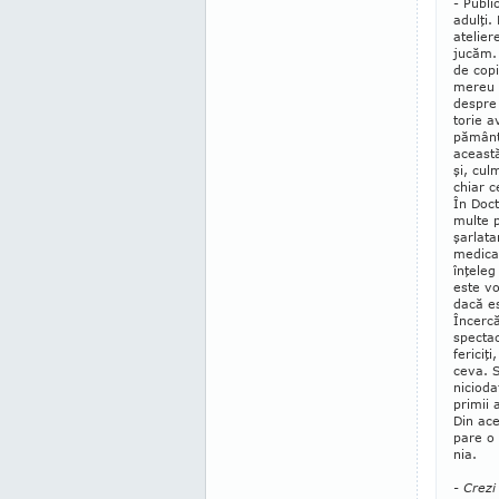
- Publi
adulţi.
atelier
jucăm. 
de copi
mereu 
despre 
torie 
pământ.
această
şi, cul
chiar c
În Doct
multe 
şarlata
medica
înţeleg
este vo
dacă e
Încerc
spec­tac
fericiţ
ceva. 
nicioda
primii 
Din ac
pare o 
nia.
- Crezi