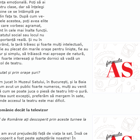
enţa emoţională. Poţi să ai
tru clase, dar să înţelegi
bine ce se întâmplă pe
din faţa ta. După cum ve­
ilele acestea, poţi avea elite
e care vorbesc agramat,
t în cele mai înal­te funcţii.
tatutul social sau locul nu
­portanţă reală. Şi nu în
rând, la ţară tră­iesc şi foarte mulţi intelectuali,
fie au plecat din marile oraşe pentru linişte, fie au
ur şi simplu, să trăiască mai aproape de natură,
foarte interesaţi şi foarte dornici să va­dă un
ol de teatru.
ăutat şi prin oraşe şuri?
m jucat în Muzeul Satului, în Bucu­reşti, şi la Baia
Am avut un public foarte numeros, mulţi au venit
 cum se poate juca o piesă de teatru într-o şură.
stea sunt excepţii, preferăm să mergem în sate,
nde accesul la teatru este mai dificil.
omânie decât la televizor
l de Românie aţi descoperit prin aceste turnee la
 am avut prejudecăţi faţă de viaţa la sat. Însă ce
operit a fost peste aşteptările noastre! În