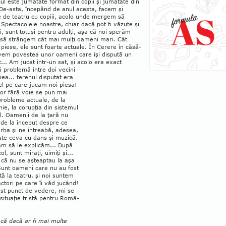
cul este jumătate format din copii şi jumătate din
 De-asta, începând de anul acesta, facem şi
e de teatru cu copiii, acolo unde mergem să
Spectacolele noastre, chiar dacă pot fi văzute şi
i, sunt totuşi pentru adulţi, aşa că noi sperăm
să strân­gem cât mai mulţi oameni mari. Cât
piese, ele sunt foarte actuale. În Cerere în căsă­
avem povestea unor oameni care îşi dispută un
.. Am jucat într-un sat, şi acolo era exact
 problemă între doi vecini
mea... terenul disputat era
el pe care jucam noi piesa!
or fără voie se pun mai
probleme actuale, de la
nie, la corupţia din sistemul
l. Oamenii de la ţară nu
 de la început despre ce
rba şi ne întreabă, adesea,
ste ceva cu dans şi muzică.
ăm să le explicăm... După
ol, sunt miraţi, uimiţi şi...
i, că nu se aşteaptau la aşa
Sunt oameni care nu au fost
tă la teatru, şi noi suntem
actori pe care îi văd jucând!
est punct de vedere, mi se
situaţie tristă pentru Ro­mâ­
 că dacă ar fi mai multe