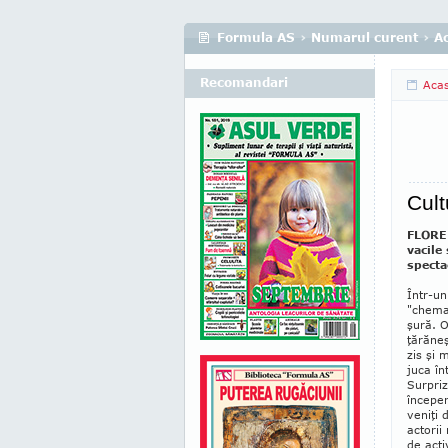
Formula AS
›
Numarul curent
›
A
Recomandari
Aca
Cult
FLOREN
vacile
specta
Într-un
"chemar
şură. O
ţără­ne
zis şi 
juca în
Surpriz
începer
veniţi 
ac­tori
de acti