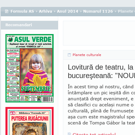
Formula AS
›
Arhiva
›
Anul 2014
›
Numarul 1126
› Planete 
Recomandari
Planete culturale
Lovitură de teatru, la
bucureşteană: "NO
În acest timp al nostru, când 
întâmplare un pic ieşită din 
anunţată drept eveniment, e 
să clasifici cu acelaşi nume o
culturală, plină de frumuseţe
aşa cum este magistralul spe
scenă de Tompa Gábor la teat
Citeste tot articolul