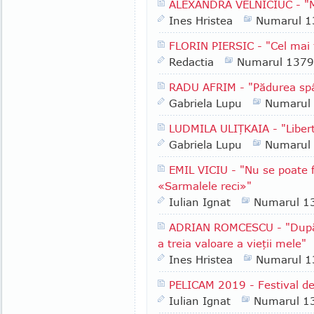
ALEXANDRA VELNICIUC - "M
Ines Hristea
Numarul 1
FLORIN PIERSIC - "Cel mai t
Redactia
Numarul 1379
RADU AFRIM - "Pădurea spâ
Gabriela Lupu
Numarul
LUDMILA ULIŢKAIA - "Libert
Gabriela Lupu
Numarul
EMIL VICIU - "Nu se poate f
«Sarmalele reci»"
Iulian Ignat
Numarul 1
ADRIAN ROMCESCU - "După f
a treia valoare a vieţii mele"
Ines Hristea
Numarul 1
PELICAM 2019 - Festival de
Iulian Ignat
Numarul 1