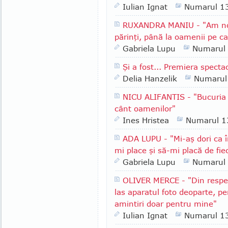
Iulian Ignat
Numarul 1
RUXANDRA MANIU - "Am nor
părinţi, până la oamenii pe ca
Gabriela Lupu
Numarul
Şi a fost... Premiera spectac
Delia Hanzelik
Numarul
NICU ALIFANTIS - "Bucuria m
cânt oamenilor"
Ines Hristea
Numarul 1
ADA LUPU - "Mi-aş dori ca î
mi place şi să-mi placă de fie
Gabriela Lupu
Numarul
OLIVER MERCE - "Din respect
las aparatul foto deoparte, p
amintiri doar pentru mine"
Iulian Ignat
Numarul 1