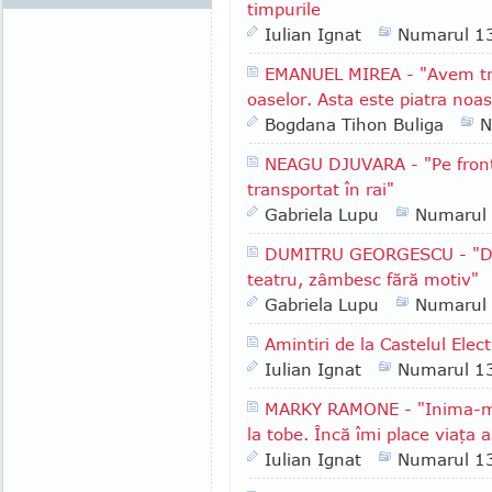
timpurile
Iulian Ignat
Numarul 1
EMANUEL MIREA - "Avem tre
oaselor. Asta este piatra noa
Bogdana Tihon Buliga
N
NEAGU DJUVARA - "Pe front
transportat în rai"
Gabriela Lupu
Numarul
DUMITRU GEORGESCU - "De 
teatru, zâmbesc fără motiv"
Gabriela Lupu
Numarul
Amintiri de la Castelul Elect
Iulian Ignat
Numarul 1
MARKY RAMONE - "Inima-mi
la tobe. Încă îmi place viaţa 
Iulian Ignat
Numarul 1