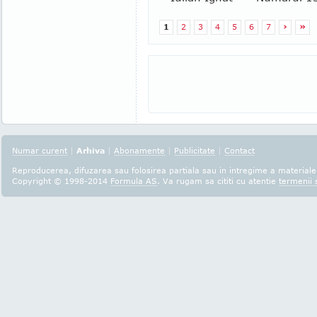
1
2
3
4
5
6
7
›
»
Numar curent
|
Arhiva
|
Abonamente
|
Publicitate
|
Contact
Reproducerea, difuzarea sau folosirea partiala sau in intregime a materialel
Copyright © 1998-2014
Formula AS
. Va rugam sa cititi cu atentie
termenii s