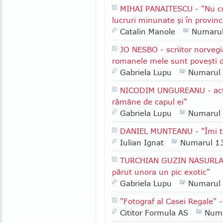
MIHAI PANAITESCU - "Nu cre
lucruri minunate şi în provinc
Catalin Manole
Numaru
JO NESBO - scriitor norvegi
romanele mele sunt poveşti 
Gabriela Lupu
Numarul
NICODIM UNGUREANU - acto
rămâne de capul ei"
Gabriela Lupu
Numarul
DANIEL MUNTEANU - "Îmi tr
Iulian Ignat
Numarul 1
TURCHIAN GUZIN NASURLA - 
părut unora un pic exotic"
Gabriela Lupu
Numarul
"Fotograf al Casei Regale" 
Cititor Formula AS
Numa