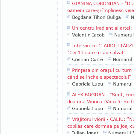
GIANINA CORONDAN - "Dragi
oameni care-şi împlinesc vise
Bogdana Tihon Buliga
N
Un centru iradiant al artei
Valentin Iacob
Numarul
Interviu cu CLAUDIU TÂRZI
"Cei 13 care m-au salvat"
Cristian Curte
Numarul
Prinţesa din oraşul cu turn
când se încheie spectacolul"
Gabriela Lupu
Numarul
ALEX BOGDAN - "Sunt, cum
doamna Viorica Dăncilă: «o fi
Gabriela Lupu
Numarul
Vrăjitorul viorii - CALIU: 
copilaş care dormea pe jos, c
Iulian Ignat
Numarul 1