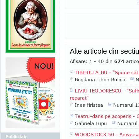
Alte articole din sect
Afisare: 1 - 40 din
674
artico
TIBERIU ALBU - "Spune cât
Bogdana Tihon Buliga
N
LIVIU TEODORESCU - "Suflec
reparat"
Ines Hristea
Numarul 1
Teatru-dans pe acoperiş - 
Gabriela Lupu
Numarul
WOODSTOCK 50 - Aniversarea
Publicitate