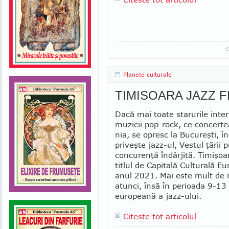
Planete culturale
TIMISOARA JAZZ F
Dacă mai toate starurile inter
muzicii pop-rock, ce concerte
nia, se opresc la Bucureşti, î
priveşte jazz-ul, Vestul ţării
concurenţă îndârjită. Timişoar
titlul de Capitală Culturală E
anul 2021. Mai este mult de
atunci, însă în perioada 9-13 
europeană a jazz-ului.
Citeste tot articolul