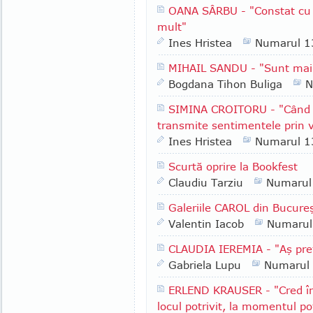
OANA SÂRBU - "Constat cu tr
mult"
Ines Hristea
Numarul 1
MIHAIL SANDU - "Sunt mai
Bogdana Tihon Buliga
N
SIMINA CROITORU - "Când ie
transmite sentimentele prin v
Ines Hristea
Numarul 1
Scurtă oprire la Bookfest
Claudiu Tarziu
Numarul
Galeriile CAROL din Bucureşt
Valentin Iacob
Numarul
CLAUDIA IEREMIA - "Aş pref
Gabriela Lupu
Numarul
ERLEND KRAUSER - "Cred în
locul potrivit, la momentul pot